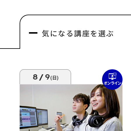
気になる
講座を選ぶ
8/9
(日)