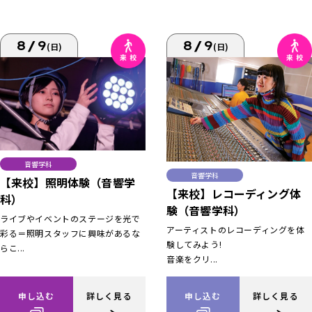
8/9
8/9
(日)
(日)
音響学科
音響学科
【来校】照明体験（音響学
【来校】レコーディング体
科）
験（音響学科）
ライブやイベントのステージを光で
アーティストのレコーディングを体
彩る＝照明スタッフに興味があるな
験してみよう!
らこ...
音楽をクリ...
申し込む
詳しく見る
申し込む
詳しく見る