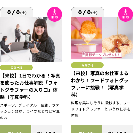
8/8
8/8
(土)
(土)
写真学科
写真学科
【来校】写真のお仕事まる
【来校】1日でわかる！写真
わかり！フードフォトグラ
を使ったお仕事解説「フォ
ファーに挑戦！（写真学
トグラファーの入り口」体
科）
験（写真学科）
料理を美味しそうに撮影する、フー
スポーツ、ブライダル、広告、ファ
ドフォトグラファーというお仕事を
ッション雑誌、ライブなどなど写真
体験...
のお...