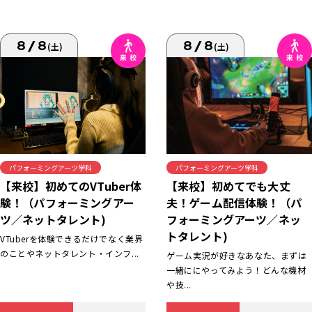
8/8
8/8
(土)
(土)
パフォーミングアーツ学科
パフォーミングアーツ学科
【来校】初めてでも大丈
【来校】初めてのVTuber体
夫！ゲーム配信体験！（パ
験！（パフォーミングアー
フォーミングアーツ／ネッ
ツ／ネットタレント)
トタレント)
VTuberを体験できるだけでなく業界
のことやネットタレント・インフ...
ゲーム実況が好きなあなた、まずは
一緒ににやってみよう！どんな機材
や技...