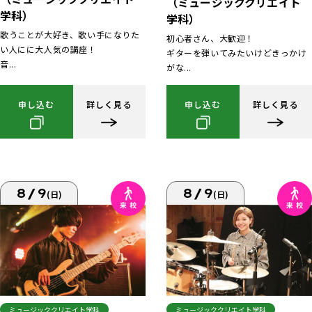
（ミュージッククリエイト
学科）
学科）
歌うことが大好き、歌い手になりた
初心者さん、大歓迎！
い人にに大人気の講座！
ギターを弾いてみたいけどきっかけ
音...
がな...
申し込む
詳しく見る
申し込む
詳しく見る
8/9
8/9
(日)
(日)
ミュージッククリエイト学科
ミュージッククリエイト学科