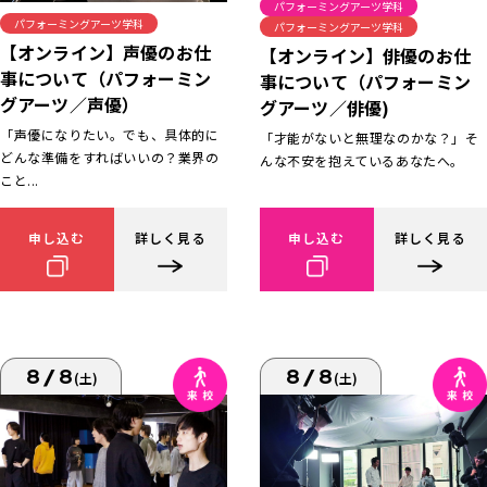
パフォーミングアーツ学科
パフォーミングアーツ学科
パフォーミングアーツ学科
【オンライン】声優のお仕
【オンライン】俳優のお仕
事について（パフォーミン
事について（パフォーミン
グアーツ／声優）
グアーツ／俳優)
「声優になりたい。でも、具体的に
「才能がないと無理なのかな？」そ
どんな準備をすればいいの？業界の
んな不安を抱えているあなたへ。
こと...
申し込む
詳しく見る
申し込む
詳しく見る
8/8
8/8
(土)
(土)