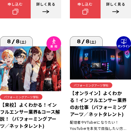
申し込む
詳しく見る
申し込む
詳しく見る
8/8
8/8
(土)
(土)
パフォーミングアーツ学科
【オンライン】よくわか
パフォーミングアーツ学科
る！インフルエンサー業界
【来校】よくわかる！イン
のお仕事（パフォーミング
フルエンサー業界&コース解
アーツ／ネットタレント)
説！（パフォーミングアー
配信者やVTuberになりたい！
ツ／ネットタレント)
YouTuberを本気で目指したい方...