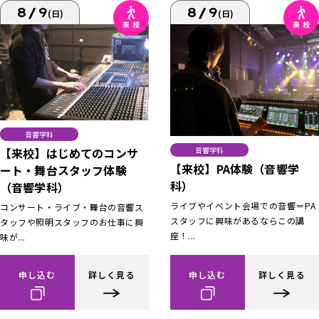
8/9
8/9
(日)
(日)
音響学科
【来校】はじめてのコンサ
音響学科
【来校】PA体験（音響学
ート・舞台スタッフ体験
科）
（音響学科）
ライブやイベント会場での音響＝PA
コンサート・ライブ・舞台の音響ス
スタッフに興味があるならこの講
タッフや照明スタッフのお仕事に興
座！...
味が...
申し込む
詳しく見る
申し込む
詳しく見る