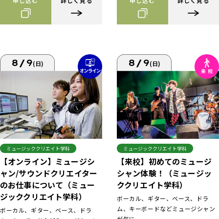
申し込む
詳しく見る
申し込む
詳しく見る
8/9
8/9
(日)
(日)
ミュージッククリエイト学科
ミュージッククリエイト学科
【来校】初めてのミュージ
【オンライン】ミュージシ
シャン体験！（ミュージッ
ャン/サウンドクリエイター
ククリエイト学科）
のお仕事について（ミュー
ジッククリエイト学科）
ボーカル、ギター、ベース、ドラ
ム、キーボードなどミュージシャン
ボーカル、ギター、ベース、ドラ
が気に...