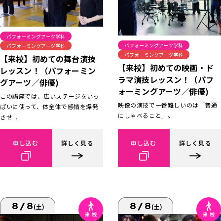
パフォーミングアーツ学科
パフォーミングアーツ学科
パフォーミングアーツ学科
パフォーミングアーツ学科
【来校】初めての舞台演技
【来校】初めての映画・ド
レッスン！（パフォーミン
ラマ演技レッスン！（パフ
グアーツ／俳優)
ォーミングアーツ／俳優)
この講座では、広いステージをいっ
映像の演技で一番難しいのは「普通
ぱいに使って、体全体で感情を爆発
にしゃべること」。
させ...
申し込む
詳しく見る
申し込む
詳しく見る
8/8
8/8
(土)
(土)