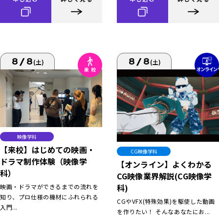
8/8
8/8
(土)
(土)
映像学科
【来校】はじめての映画・
CG映像学科
ドラマ制作体験（映像学
【オンライン】よくわかる
科）
CG映像業界解説(CG映像学
科)
映画・ドラマができるまでの流れを
知り、プロ仕様の機材にふれられる
CGやVFX(特殊効果)を駆使した動画
入門...
を作りたい！ そんなあなたにお...