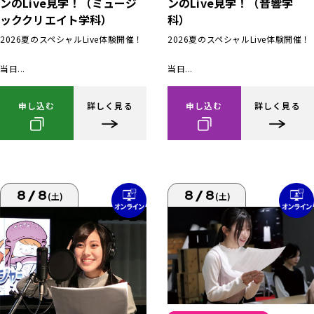
ンのLive見学！（ミュージ
ンのLive見学！（音響学
ッククリエイト学科）
科）
2026夏のスペシャルLive体験開催！
2026夏のスペシャルLive体験開催！
当日...
当日...
申し込む
詳しく見る
申し込む
詳しく見る
8/8
8/8
(土)
(土)