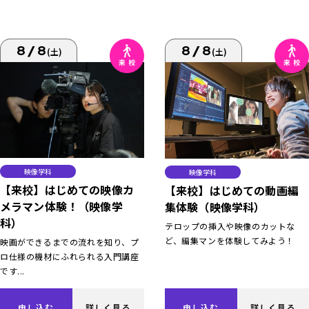
8/8
8/8
(土)
(土)
映像学科
映像学科
【来校】はじめての映像カ
【来校】はじめての動画編
メラマン体験！（映像学
集体験（映像学科）
科）
テロップの挿入や映像のカットな
ど、編集マンを体験してみよう！
映画ができるまでの流れを知り、プ
ロ仕様の機材にふれられる入門講座
です...
申し込む
詳しく見る
申し込む
詳しく見る