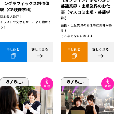
ョングラフィックス制作体
芸能業界・出版業界のお仕
験（CG映像学科）
事（マスコミ出版・芸能学
初心者大歓迎！
科）
イラストや文字をかっこよく動かそ
芸能・出版業界のお仕事に興味があ
う！
る！
そんなあなたにおすす...
申し込む
詳しく見る
申し込む
詳しく見る
8/8
8/8
(土)
(土)