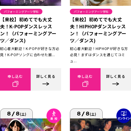
パフォーミングアーツ学科
パフォーミングアーツ学科
【来校】初めてでも大丈
【来校】初めてでも大丈
夫！K-POPダンスレッス
夫！HIPHOPダンスレッス
ン！（パフォーミングアー
ン！（パフォーミングアー
ツ／ダンス)
ツ／ダンス)
初心者大歓迎！K-POPが好きな方必
初心者大歓迎！HIPHOPが好きな方
見！K-POPソングに合わせた振...
必見！まずはダンスを通じてコミ
ュ...
申し込む
詳しく見る
申し込む
詳しく見る
8/8
8/8
(土)
(土)