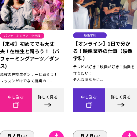
映像学科
パフォーミングアーツ学科
【オンライン】1日で分か
【来校】初めてでも大丈
る！映像業界の仕事（映像
夫！在校生と踊ろう！（パ
学科）
フォーミングアーツ／ダン
ス)
テレビが好き！映画が好き！動画を
作りたい！
現役の在校生ダンサーと踊ろう！
そんなあなたに...
レッスンだけでなく授業のこ...
申し込む
詳しく見る
申し込む
詳しく見る
8/8
8/8
(土)
(土)