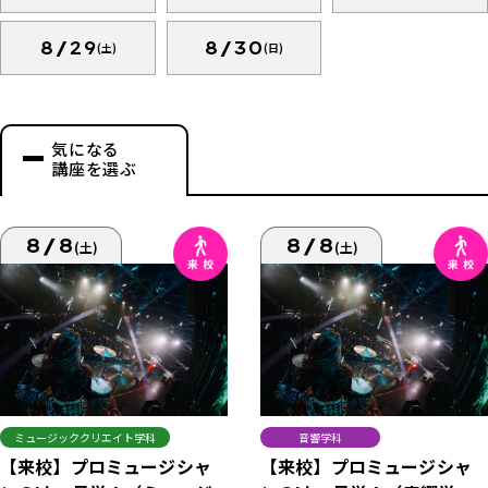
8/29
8/30
(土)
(日)
気になる
講座を選ぶ
8/8
8/8
(土)
(土)
ミュージッククリエイト学科
音響学科
【来校】プロミュージシャ
【来校】プロミュージシャ