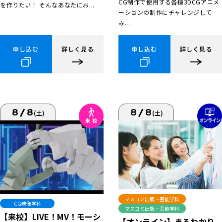
CG制作で使用する各種3DCGアニメ
を作りたい！ そんなあなたにお...
ーションの制作にチャレンジして
み...
申し込む
詳しく見る
申し込む
詳しく見る
8/8
8/8
(土)
(土)
マスコミ出版・芸能学科
CG映像学科
マスコミ出版・芸能学科
【来校】LIVE！MV！モーシ
【オンライン】まるわかり