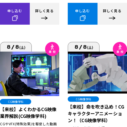
申し込む
詳しく見る
申し込む
詳しく見る
8/8
8/8
(土)
(土)
CG映像学科
CG映像学科
【来校】命を吹き込め！CG
【来校】よくわかるCG映像
キャラクターアニメーショ
業界解説(CG映像学科)
ン！（CG映像学科）
CGやVFX(特殊効果)を駆使した動画