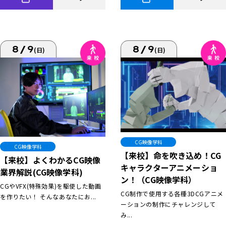
8/9
8/9
(日)
(日)
CG映像学科
CG映像学科
【来校】命を吹き込め！CG
【来校】よくわかるCG映像
キャラクターアニメーショ
業界解説(CG映像学科)
ン！（CG映像学科）
CGやVFX(特殊効果)を駆使した動画
CG制作で使用する各種3DCGアニメ
を作りたい！ そんなあなたにお...
ーションの制作にチャレンジして
み...