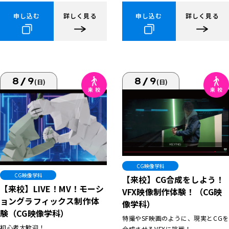
申し込む
詳しく見る
申し込む
詳しく見る
8/9
8/9
(日)
(日)
CG映像学科
CG映像学科
【来校】CG合成をしよう！
【来校】LIVE！MV！モーシ
VFX映像制作体験！（CG映
ョングラフィックス制作体
像学科）
験（CG映像学科）
特撮やSF映画のように、現実とCGを
初心者大歓迎！
合成させるVFXに挑戦！