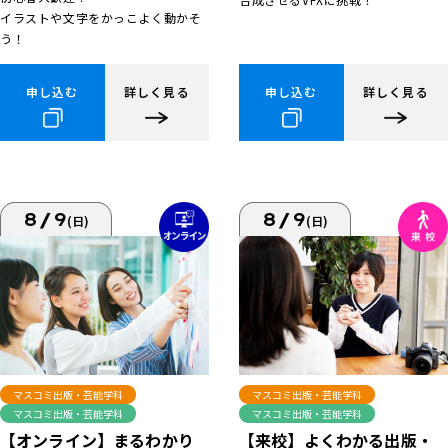
イラストや文字をかっこよく動かそ
う！
申し込む
詳しく見る
申し込む
詳しく見る
8/9
8/9
(日)
(日)
マスコミ出版・芸能学科
マスコミ出版・芸能学科
マスコミ出版・芸能学科
マスコミ出版・芸能学科
【来校】よくわかる出版・
【オンライン】まるわかり