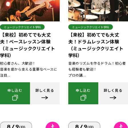
ミュージッククリエイト学科
ミュージッククリエイト学科
【来校】初めてでも大丈
【来校】初めてでも大丈
夫！ベースレッスン体験
夫！ドラムレッスン体験
（ミュージッククリエイト
（ミュージッククリエイト
学科）
学科）
初心者さん、大歓迎！
音楽のリズムを作るドラム！初心者
音楽を底から支える重要なベースに
も経験者も歓迎！
注目...
プロの講...
申し込む
詳しく見る
申し込む
詳しく見る
8/9
8/9
(日)
(日)