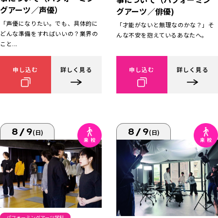
グアーツ／声優）
グアーツ／俳優)
「声優になりたい。でも、具体的に
「才能がないと無理なのかな？」そ
どんな準備をすればいいの？業界の
んな不安を抱えているあなたへ。
こと...
申し込む
詳しく見る
申し込む
詳しく見る
8/9
8/9
(日)
(日)
パフォーミングアーツ学科