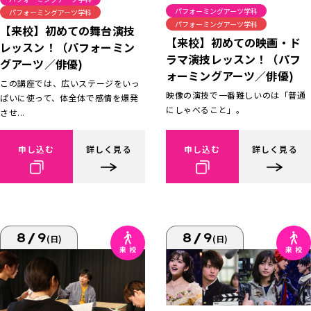
パフォーミングアーツ学科
パフォーミングアーツ学科
パフォーミングアーツ学科
【来校】初めての舞台演技
【来校】初めての映画・ド
レッスン！（パフォーミン
ラマ演技レッスン！（パフ
グアーツ／俳優)
ォーミングアーツ／俳優)
この講座では、広いステージをいっ
映像の演技で一番難しいのは「普通
ぱいに使って、体全体で感情を爆発
にしゃべること」。
させ...
申し込む
詳しく見る
申し込む
詳しく見る
8/9
8/9
(日)
(日)