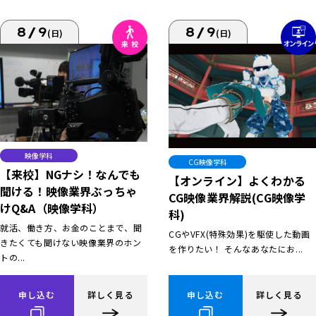
8/9
8/9
(日)
(日)
映像学科
CG映像学科
【来校】NGナシ！なんでも
【オンライン】よくわかる
聞ける！映像業界ぶっちゃ
CG映像業界解説(CG映像学
けQ&A（映像学科）
科)
就活、働き方、お金のことまで、聞
CGやVFX(特殊効果)を駆使した動画
きたくても聞けない映像業界のホン
を作りたい！ そんなあなたにお...
トの...
申し込む
詳しく見る
申し込む
詳しく見る