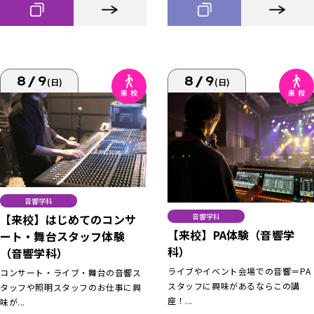
8/9
8/9
(日)
(日)
音響学科
【来校】はじめてのコンサ
音響学科
【来校】PA体験（音響学
ート・舞台スタッフ体験
科）
（音響学科）
ライブやイベント会場での音響＝PA
コンサート・ライブ・舞台の音響ス
スタッフに興味があるならこの講
タッフや照明スタッフのお仕事に興
座！...
味が...