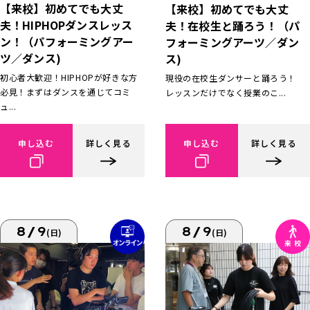
【来校】初めてでも大丈
【来校】初めてでも大丈
夫！HIPHOPダンスレッス
夫！在校生と踊ろう！（パ
ン！（パフォーミングアー
フォーミングアーツ／ダン
ツ／ダンス)
ス)
初心者大歓迎！HIPHOPが好きな方
現役の在校生ダンサーと踊ろう！
必見！まずはダンスを通じてコミ
レッスンだけでなく授業のこ...
ュ...
申し込む
詳しく見る
申し込む
詳しく見る
8/9
8/9
(日)
(日)