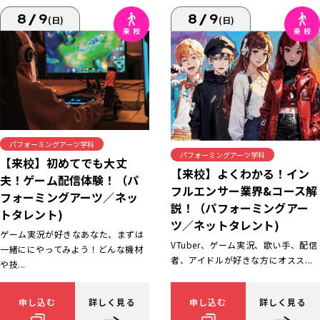
8/9
8/9
(日)
(日)
パフォーミングアーツ学科
パフォーミングアーツ学科
【来校】初めてでも大丈
【来校】よくわかる！イン
夫！ゲーム配信体験！（パ
フルエンサー業界&コース解
フォーミングアーツ／ネッ
説！（パフォーミングアー
トタレント)
ツ／ネットタレント)
ゲーム実況が好きなあなた、まずは
VTuber、ゲーム実況、歌い手、配信
一緒ににやってみよう！どんな機材
者、アイドルが好きな方にオスス...
や技...
申し込む
詳しく見る
申し込む
詳しく見る