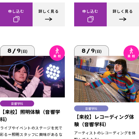
申し込む
詳しく見る
申し込む
詳しく見る
8/9
8/9
(日)
(日)
音響学科
音響学科
【来校】照明体験（音響学
【来校】レコーディング体
科）
験（音響学科）
ライブやイベントのステージを光で
アーティストのレコーディングを体
彩る＝照明スタッフに興味があるな