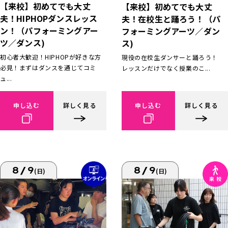
【来校】初めてでも大丈
【来校】初めてでも大丈
夫！HIPHOPダンスレッス
夫！在校生と踊ろう！（パ
ン！（パフォーミングアー
フォーミングアーツ／ダン
ツ／ダンス)
ス)
初心者大歓迎！HIPHOPが好きな方
現役の在校生ダンサーと踊ろう！
必見！まずはダンスを通じてコミ
レッスンだけでなく授業のこ...
ュ...
申し込む
詳しく見る
申し込む
詳しく見る
8/9
8/9
(日)
(日)