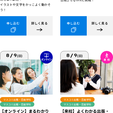
イラストや文字をかっこよく動かそ
う！
申し込む
詳しく見る
申し込む
詳しく見る
8/9
8/9
(日)
(日)
マスコミ出版・芸能学科
マスコミ出版・芸能学科
マスコミ出版・芸能学科
マスコミ出版・芸能学科
【来校】よくわかる出版・
【オンライン】まるわかり