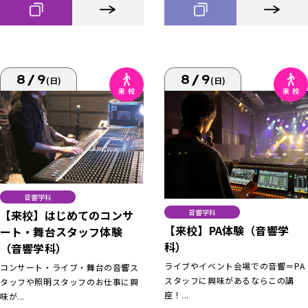
8/9
8/9
(日)
(日)
音響学科
【来校】はじめてのコンサ
音響学科
【来校】PA体験（音響学
ート・舞台スタッフ体験
科）
（音響学科）
ライブやイベント会場での音響＝PA
コンサート・ライブ・舞台の音響ス
スタッフに興味があるならこの講
タッフや照明スタッフのお仕事に興
座！...
味が...