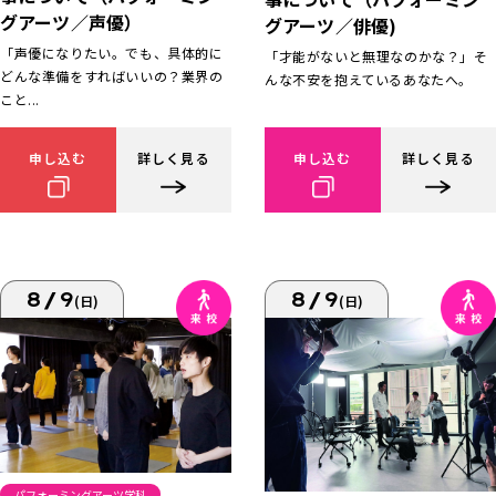
グアーツ／声優）
グアーツ／俳優)
「声優になりたい。でも、具体的に
「才能がないと無理なのかな？」そ
どんな準備をすればいいの？業界の
んな不安を抱えているあなたへ。
こと...
申し込む
詳しく見る
申し込む
詳しく見る
8/9
8/9
(日)
(日)
パフォーミングアーツ学科