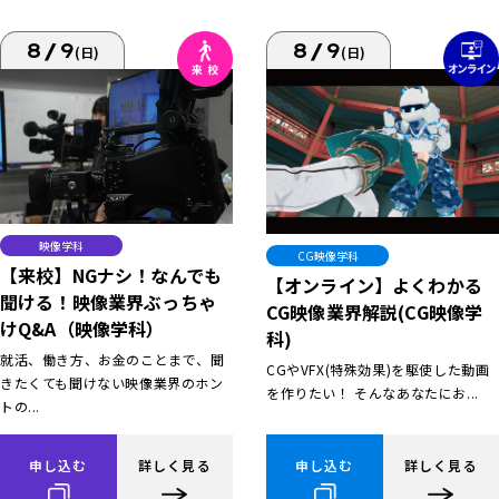
8/9
8/9
(日)
(日)
映像学科
CG映像学科
【来校】NGナシ！なんでも
【オンライン】よくわかる
聞ける！映像業界ぶっちゃ
CG映像業界解説(CG映像学
けQ&A（映像学科）
科)
就活、働き方、お金のことまで、聞
CGやVFX(特殊効果)を駆使した動画
きたくても聞けない映像業界のホン
を作りたい！ そんなあなたにお...
トの...
申し込む
詳しく見る
申し込む
詳しく見る