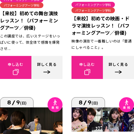
パフォーミングアーツ学科
パフォーミングアーツ学科
パフォーミングアーツ学科
【来校】初めての舞台演技
【来校】初めての映画・ド
レッスン！（パフォーミン
ラマ演技レッスン！（パフ
グアーツ／俳優)
ォーミングアーツ／俳優)
この講座では、広いステージをいっ
映像の演技で一番難しいのは「普通
ぱいに使って、体全体で感情を爆発
にしゃべること」。
させ...
申し込む
詳しく見る
申し込む
詳しく見る
8/9
8/9
(日)
(日)