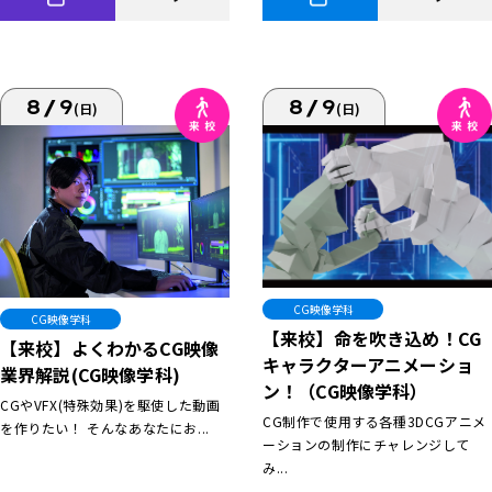
8/9
8/9
(日)
(日)
CG映像学科
CG映像学科
【来校】命を吹き込め！CG
【来校】よくわかるCG映像
キャラクターアニメーショ
業界解説(CG映像学科)
ン！（CG映像学科）
CGやVFX(特殊効果)を駆使した動画
CG制作で使用する各種3DCGアニメ
を作りたい！ そんなあなたにお...
ーションの制作にチャレンジして
み...