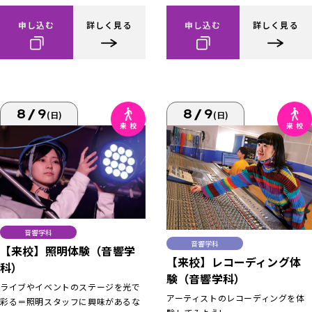
申し込む
詳しく見る
申し込む
詳しく見る
8/9
8/9
(日)
(日)
音響学科
音響学科
【来校】照明体験（音響学
【来校】レコーディング体
科）
験（音響学科）
ライブやイベントのステージを光で
アーティストのレコーディングを体
彩る＝照明スタッフに興味があるな