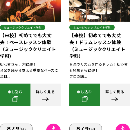
ミュージッククリエイト学科
ミュージッククリエイト学科
【来校】初めてでも大丈
【来校】初めてでも大丈
夫！ベースレッスン体験
夫！ドラムレッスン体験
（ミュージッククリエイト
（ミュージッククリエイト
学科）
学科）
初心者さん、大歓迎！
音楽のリズムを作るドラム！初心者
音楽を底から支える重要なベースに
も経験者も歓迎！
注目...
プロの講...
申し込む
詳しく見る
申し込む
詳しく見る
8/9
8/9
(日)
(日)