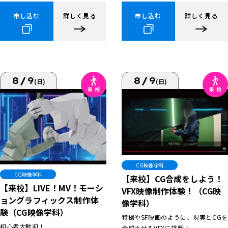
申し込む
詳しく見る
申し込む
詳しく見る
8/9
8/9
(日)
(日)
CG映像学科
CG映像学科
【来校】CG合成をしよう！
【来校】LIVE！MV！モーシ
VFX映像制作体験！（CG映
ョングラフィックス制作体
像学科）
験（CG映像学科）
特撮やSF映画のように、現実とCGを
初心者大歓迎！
合成させるVFXに挑戦！