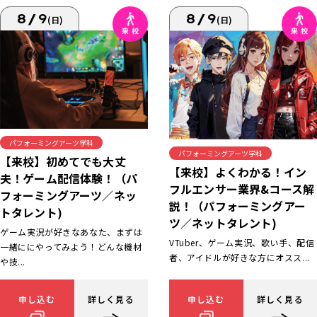
8/9
8/9
(日)
(日)
パフォーミングアーツ学科
パフォーミングアーツ学科
【来校】初めてでも大丈
【来校】よくわかる！イン
夫！ゲーム配信体験！（パ
フルエンサー業界&コース解
フォーミングアーツ／ネッ
説！（パフォーミングアー
トタレント)
ツ／ネットタレント)
ゲーム実況が好きなあなた、まずは
VTuber、ゲーム実況、歌い手、配信
一緒ににやってみよう！どんな機材
者、アイドルが好きな方にオスス...
や技...
申し込む
詳しく見る
申し込む
詳しく見る