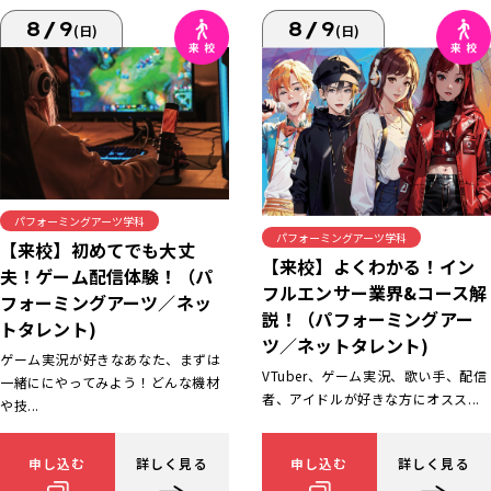
8/9
8/9
(日)
(日)
パフォーミングアーツ学科
パフォーミングアーツ学科
【来校】初めてでも大丈
【来校】よくわかる！イン
夫！ゲーム配信体験！（パ
フルエンサー業界&コース解
フォーミングアーツ／ネッ
説！（パフォーミングアー
トタレント)
ツ／ネットタレント)
ゲーム実況が好きなあなた、まずは
VTuber、ゲーム実況、歌い手、配信
一緒ににやってみよう！どんな機材
者、アイドルが好きな方にオスス...
や技...
申し込む
詳しく見る
申し込む
詳しく見る