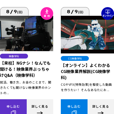
8/9
8/9
(日)
(日)
映像学科
CG映像学科
【来校】NGナシ！なんでも
【オンライン】よくわかる
聞ける！映像業界ぶっちゃ
CG映像業界解説(CG映像学
けQ&A（映像学科）
科)
就活、働き方、お金のことまで、聞
CGやVFX(特殊効果)を駆使した動画
きたくても聞けない映像業界のホン
を作りたい！ そんなあなたにお...
トの...
申し込む
詳しく見る
申し込む
詳しく見る