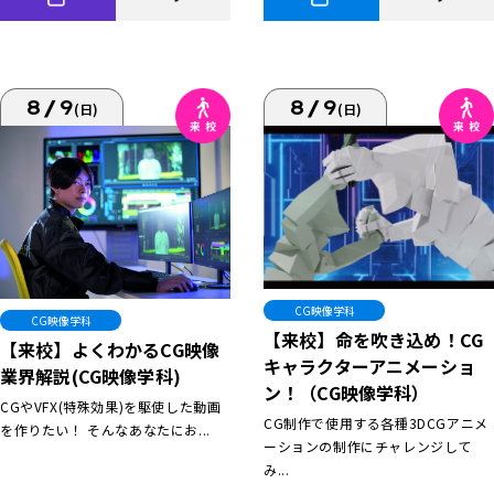
8/9
8/9
(日)
(日)
CG映像学科
CG映像学科
【来校】命を吹き込め！CG
【来校】よくわかるCG映像
キャラクターアニメーショ
業界解説(CG映像学科)
ン！（CG映像学科）
CGやVFX(特殊効果)を駆使した動画
CG制作で使用する各種3DCGアニメ
を作りたい！ そんなあなたにお...
ーションの制作にチャレンジして
み...