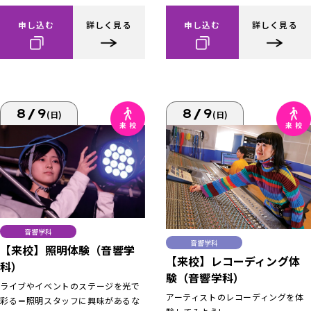
申し込む
詳しく見る
申し込む
詳しく見る
8/9
8/9
(日)
(日)
音響学科
音響学科
【来校】照明体験（音響学
【来校】レコーディング体
科）
験（音響学科）
ライブやイベントのステージを光で
アーティストのレコーディングを体
彩る＝照明スタッフに興味があるな