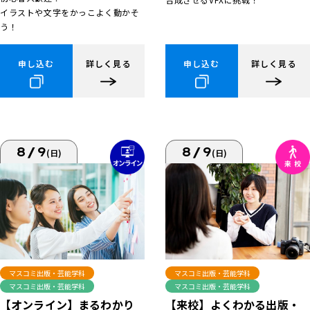
イラストや文字をかっこよく動かそ
う！
申し込む
詳しく見る
申し込む
詳しく見る
8/9
8/9
(日)
(日)
マスコミ出版・芸能学科
マスコミ出版・芸能学科
マスコミ出版・芸能学科
マスコミ出版・芸能学科
【来校】よくわかる出版・
【オンライン】まるわかり