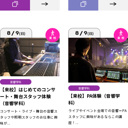
8/9
8/9
(日)
(日)
音響学科
【来校】はじめてのコンサ
音響学科
【来校】PA体験（音響学
ート・舞台スタッフ体験
科）
（音響学科）
ライブやイベント会場での音響＝PA
コンサート・ライブ・舞台の音響ス
スタッフに興味があるならこの講
タッフや照明スタッフのお仕事に興
座！...
味が...