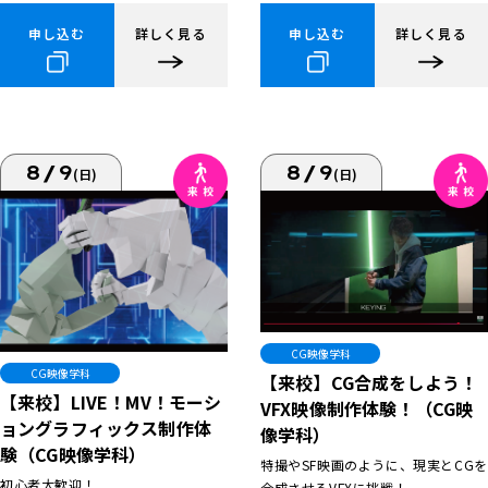
申し込む
詳しく見る
申し込む
詳しく見る
8/9
8/9
(日)
(日)
CG映像学科
CG映像学科
【来校】CG合成をしよう！
【来校】LIVE！MV！モーシ
VFX映像制作体験！（CG映
ョングラフィックス制作体
像学科）
験（CG映像学科）
特撮やSF映画のように、現実とCGを
初心者大歓迎！
合成させるVFXに挑戦！