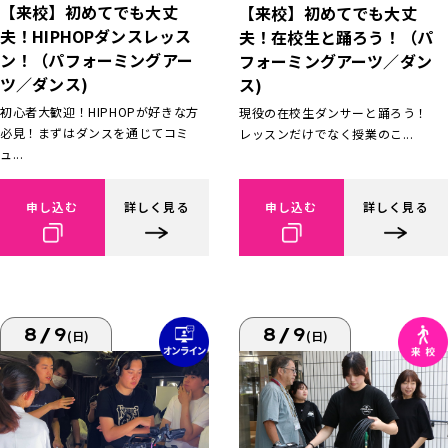
【来校】初めてでも大丈
【来校】初めてでも大丈
夫！HIPHOPダンスレッス
夫！在校生と踊ろう！（パ
ン！（パフォーミングアー
フォーミングアーツ／ダン
ツ／ダンス)
ス)
初心者大歓迎！HIPHOPが好きな方
現役の在校生ダンサーと踊ろう！
必見！まずはダンスを通じてコミ
レッスンだけでなく授業のこ...
ュ...
申し込む
詳しく見る
申し込む
詳しく見る
8/9
8/9
(日)
(日)