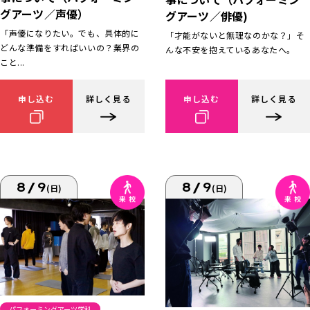
グアーツ／声優）
グアーツ／俳優)
「声優になりたい。でも、具体的に
「才能がないと無理なのかな？」そ
どんな準備をすればいいの？業界の
んな不安を抱えているあなたへ。
こと...
申し込む
詳しく見る
申し込む
詳しく見る
8/9
8/9
(日)
(日)
パフォーミングアーツ学科