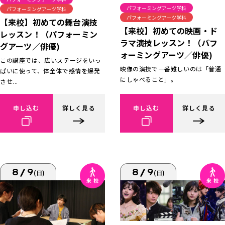
パフォーミングアーツ学科
パフォーミングアーツ学科
パフォーミングアーツ学科
【来校】初めての舞台演技
【来校】初めての映画・ド
レッスン！（パフォーミン
ラマ演技レッスン！（パフ
グアーツ／俳優)
ォーミングアーツ／俳優)
この講座では、広いステージをいっ
映像の演技で一番難しいのは「普通
ぱいに使って、体全体で感情を爆発
にしゃべること」。
させ...
申し込む
詳しく見る
申し込む
詳しく見る
8/9
8/9
(日)
(日)