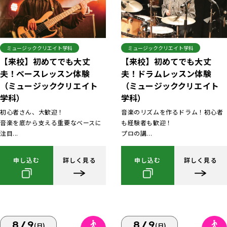
ミュージッククリエイト学科
ミュージッククリエイト学科
【来校】初めてでも大丈
【来校】初めてでも大丈
夫！ベースレッスン体験
夫！ドラムレッスン体験
（ミュージッククリエイト
（ミュージッククリエイト
学科）
学科）
初心者さん、大歓迎！
音楽のリズムを作るドラム！初心者
音楽を底から支える重要なベースに
も経験者も歓迎！
注目...
プロの講...
申し込む
詳しく見る
申し込む
詳しく見る
8/9
8/9
(日)
(日)