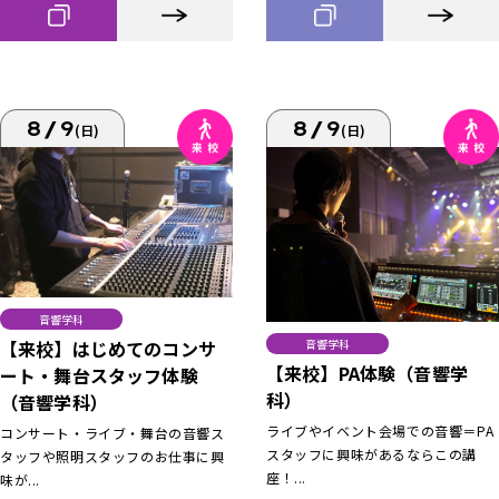
8/9
8/9
(日)
(日)
音響学科
【来校】はじめてのコンサ
音響学科
【来校】PA体験（音響学
ート・舞台スタッフ体験
科）
（音響学科）
ライブやイベント会場での音響＝PA
コンサート・ライブ・舞台の音響ス
スタッフに興味があるならこの講
タッフや照明スタッフのお仕事に興
座！...
味が...