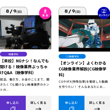
8/9
8/9
(日)
(日)
映像学科
CG映像学科
【来校】NGナシ！なんでも
【オンライン】よくわかる
聞ける！映像業界ぶっちゃ
CG映像業界解説(CG映像学
けQ&A（映像学科）
科)
就活、働き方、お金のことまで、聞
CGやVFX(特殊効果)を駆使した動画
きたくても聞けない映像業界のホン
を作りたい！ そんなあなたにお...
トの...
申し込む
詳しく見る
申し込む
詳しく見る