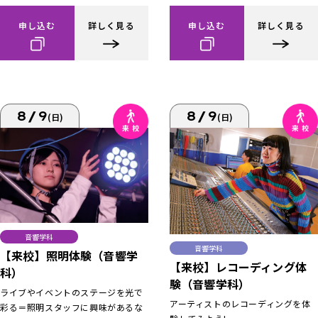
申し込む
詳しく見る
申し込む
詳しく見る
8/9
8/9
(日)
(日)
音響学科
音響学科
【来校】照明体験（音響学
【来校】レコーディング体
科）
験（音響学科）
ライブやイベントのステージを光で
アーティストのレコーディングを体
彩る＝照明スタッフに興味があるな