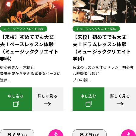
ミュージッククリエイト学科
ミュージッククリエイト学科
【来校】初めてでも大丈
【来校】初めてでも大丈
夫！ベースレッスン体験
夫！ドラムレッスン体験
（ミュージッククリエイト
（ミュージッククリエイト
学科）
学科）
初心者さん、大歓迎！
音楽のリズムを作るドラム！初心者
音楽を底から支える重要なベースに
も経験者も歓迎！
注目...
プロの講...
申し込む
詳しく見る
申し込む
詳しく見る
8/9
8/9
(日)
(日)