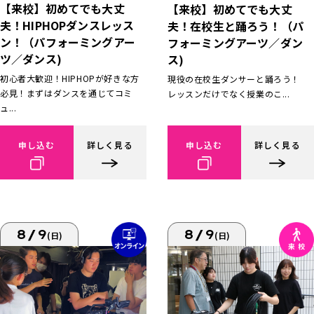
【来校】初めてでも大丈
【来校】初めてでも大丈
夫！HIPHOPダンスレッス
夫！在校生と踊ろう！（パ
ン！（パフォーミングアー
フォーミングアーツ／ダン
ツ／ダンス)
ス)
初心者大歓迎！HIPHOPが好きな方
現役の在校生ダンサーと踊ろう！
必見！まずはダンスを通じてコミ
レッスンだけでなく授業のこ...
ュ...
申し込む
詳しく見る
申し込む
詳しく見る
8/9
8/9
(日)
(日)