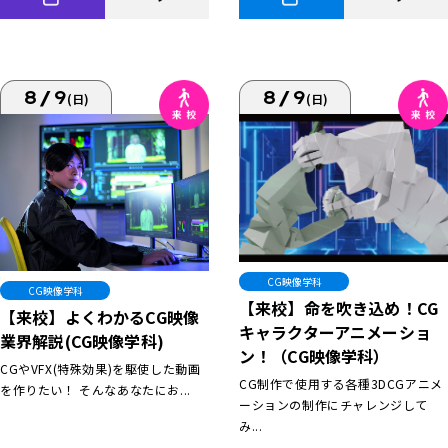
8/9
8/9
(日)
(日)
CG映像学科
CG映像学科
【来校】命を吹き込め！CG
【来校】よくわかるCG映像
キャラクターアニメーショ
業界解説(CG映像学科)
ン！（CG映像学科）
CGやVFX(特殊効果)を駆使した動画
CG制作で使用する各種3DCGアニメ
を作りたい！ そんなあなたにお...
ーションの制作にチャレンジして
み...