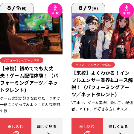
8/9
8/9
(日)
(日)
パフォーミングアーツ学科
パフォーミングアーツ学科
【来校】初めてでも大丈
【来校】よくわかる！イン
夫！ゲーム配信体験！（パ
フルエンサー業界&コース解
フォーミングアーツ／ネッ
説！（パフォーミングアー
トタレント)
ツ／ネットタレント)
ゲーム実況が好きなあなた、まずは
VTuber、ゲーム実況、歌い手、配信
一緒ににやってみよう！どんな機材
者、アイドルが好きな方にオスス...
や技...
申し込む
詳しく見る
申し込む
詳しく見る