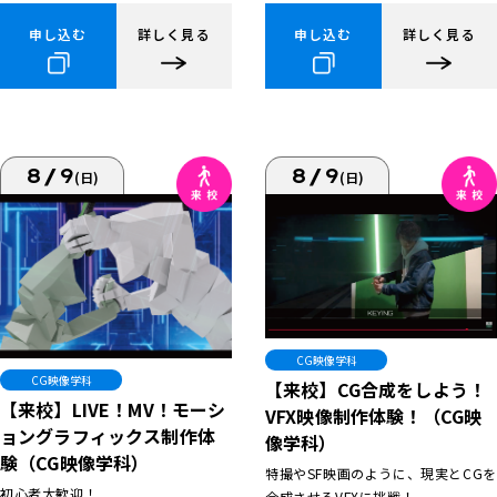
申し込む
詳しく見る
申し込む
詳しく見る
8/9
8/9
(日)
(日)
CG映像学科
CG映像学科
【来校】CG合成をしよう！
【来校】LIVE！MV！モーシ
VFX映像制作体験！（CG映
ョングラフィックス制作体
像学科）
験（CG映像学科）
特撮やSF映画のように、現実とCGを
初心者大歓迎！
合成させるVFXに挑戦！