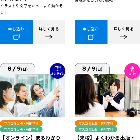
イラストや文字をかっこよく動かそ
う！
申し込む
詳しく見る
申し込む
詳しく見る
8/9
8/9
(日)
(日)
マスコミ出版・芸能学科
マスコミ出版・芸能学科
マスコミ出版・芸能学科
マスコミ出版・芸能学科
【来校】よくわかる出版・
【オンライン】まるわかり