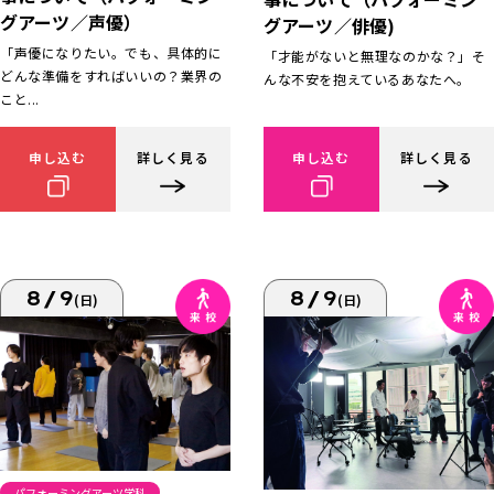
グアーツ／声優）
グアーツ／俳優)
「声優になりたい。でも、具体的に
「才能がないと無理なのかな？」そ
どんな準備をすればいいの？業界の
んな不安を抱えているあなたへ。
こと...
申し込む
詳しく見る
申し込む
詳しく見る
8/9
8/9
(日)
(日)
パフォーミングアーツ学科