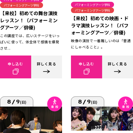
パフォーミングアーツ学科
パフォーミングアーツ学科
パフォーミングアーツ学科
【来校】初めての舞台演技
【来校】初めての映画・ド
レッスン！（パフォーミン
ラマ演技レッスン！（パフ
グアーツ／俳優)
ォーミングアーツ／俳優)
この講座では、広いステージをいっ
映像の演技で一番難しいのは「普通
ぱいに使って、体全体で感情を爆発
にしゃべること」。
させ...
申し込む
詳しく見る
申し込む
詳しく見る
8/9
8/9
(日)
(日)