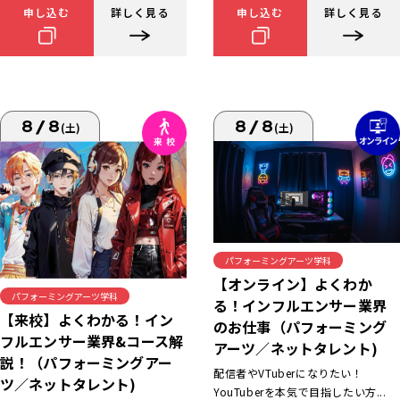
申し込む
詳しく見る
申し込む
詳しく見る
8/8
8/8
(土)
(土)
パフォーミングアーツ学科
【オンライン】よくわか
パフォーミングアーツ学科
る！インフルエンサー業界
【来校】よくわかる！イン
のお仕事（パフォーミング
フルエンサー業界&コース解
アーツ／ネットタレント)
説！（パフォーミングアー
配信者やVTuberになりたい！
ツ／ネットタレント)
YouTuberを本気で目指したい方...