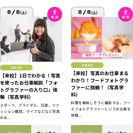
8/8
8/8
(土)
(土)
写真学科
写真学科
【来校】写真のお仕事まる
【来校】1日でわかる！写真
わかり！フードフォトグラ
を使ったお仕事解説「フォ
ファーに挑戦！（写真学
トグラファーの入り口」体
科）
験（写真学科）
料理を美味しそうに撮影する、フー
スポーツ、ブライダル、広告、ファ
ドフォトグラファーというお仕事を
ッション雑誌、ライブなどなど写真
体験...
のお...