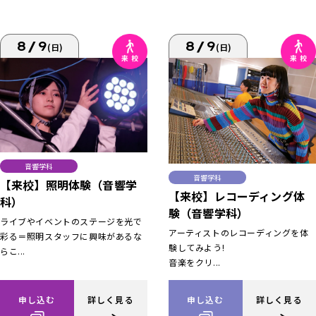
8/9
8/9
(日)
(日)
音響学科
音響学科
【来校】照明体験（音響学
【来校】レコーディング体
科）
験（音響学科）
ライブやイベントのステージを光で
アーティストのレコーディングを体
彩る＝照明スタッフに興味があるな
験してみよう!
らこ...
音楽をクリ...
申し込む
詳しく見る
申し込む
詳しく見る