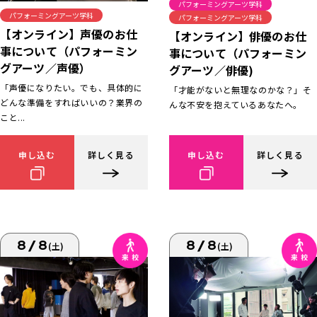
パフォーミングアーツ学科
パフォーミングアーツ学科
パフォーミングアーツ学科
【オンライン】声優のお仕
【オンライン】俳優のお仕
事について（パフォーミン
事について（パフォーミン
グアーツ／声優）
グアーツ／俳優)
「声優になりたい。でも、具体的に
「才能がないと無理なのかな？」そ
どんな準備をすればいいの？業界の
んな不安を抱えているあなたへ。
こと...
申し込む
詳しく見る
申し込む
詳しく見る
8/8
8/8
(土)
(土)