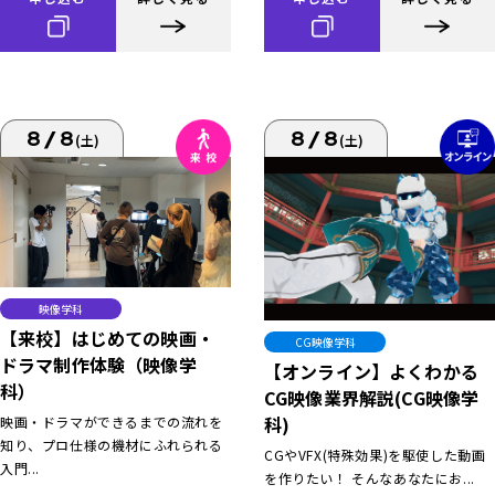
8/8
8/8
(土)
(土)
映像学科
【来校】はじめての映画・
CG映像学科
ドラマ制作体験（映像学
【オンライン】よくわかる
科）
CG映像業界解説(CG映像学
科)
映画・ドラマができるまでの流れを
知り、プロ仕様の機材にふれられる
CGやVFX(特殊効果)を駆使した動画
入門...
を作りたい！ そんなあなたにお...