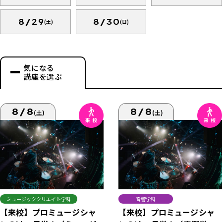
8/29
8/30
(土)
(日)
気になる
講座を選ぶ
8/8
8/8
(土)
(土)
ミュージッククリエイト学科
音響学科
【来校】プロミュージシャ
【来校】プロミュージシャ