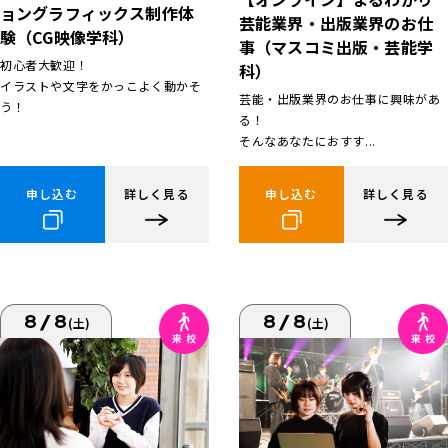
ョングラフィックス制作体
芸能業界・出版業界のお仕
験（CG映像学科）
事（マスコミ出版・芸能学
初心者大歓迎！
科）
イラストや文字をかっこよく動かそ
芸能・出版業界のお仕事に興味があ
う！
る！
そんなあなたにおすす...
申し込む
詳しく見る
申し込む
詳しく見る
8/8
8/8
(土)
(土)