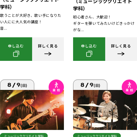
（ミュージッククリエイト
学科）
学科）
歌うことが大好き、歌い手になりた
初心者さん、大歓迎！
い人にに大人気の講座！
ギターを弾いてみたいけどきっかけ
音...
がな...
申し込む
詳しく見る
申し込む
詳しく見る
8/9
8/9
(日)
(日)
ミュージッククリエイト学科
ミュージッククリエイト学科