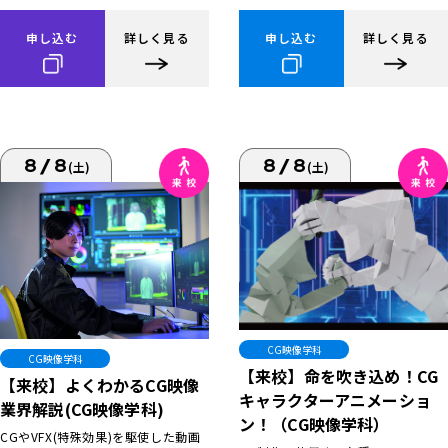
申し込む
詳しく見る
申し込む
詳しく見る
8/8
8/8
(土)
(土)
CG映像学科
CG映像学科
【来校】命を吹き込め！CG
【来校】よくわかるCG映像
キャラクターアニメーショ
業界解説(CG映像学科)
ン！（CG映像学科）
CGやVFX(特殊効果)を駆使した動画