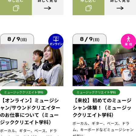
申し込む
詳しく見る
申し込む
詳しく見る
8/9
8/9
(日)
(日)
ミュージッククリエイト学科
ミュージッククリエイト学科
【来校】初めてのミュージ
【オンライン】ミュージシ
シャン体験！（ミュージッ
ャン/サウンドクリエイター
ククリエイト学科）
のお仕事について（ミュー
ジッククリエイト学科）
ボーカル、ギター、ベース、ドラ
ム、キーボードなどミュージシャン
ボーカル、ギター、ベース、ドラ
が気に...