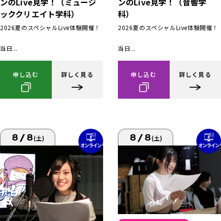
ンのLive見学！（ミュージ
ンのLive見学！（音響学
ッククリエイト学科）
科）
2026夏のスペシャルLive体験開催！
2026夏のスペシャルLive体験開催！
当日...
当日...
申し込む
詳しく見る
申し込む
詳しく見る
8/8
8/8
(土)
(土)