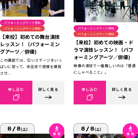
パフォーミングアーツ学科
パフォーミングアーツ学科
パフォーミングアーツ学科
パフォーミングアーツ学科
【来校】初めての舞台演技
【来校】初めての映画・ド
レッスン！（パフォーミン
ラマ演技レッスン！（パフ
グアーツ／俳優)
ォーミングアーツ／俳優)
この講座では、広いステージをいっ
映像の演技で一番難しいのは「普通
ぱいに使って、体全体で感情を爆発
にしゃべること」。
させ...
申し込む
詳しく見る
申し込む
詳しく見る
8/8
8/8
(土)
(土)