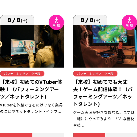
8/8
8/8
(土)
(土)
パフォーミングアーツ学科
パフォーミングアーツ学科
【来校】初めてでも大丈
【来校】初めてのVTuber体
夫！ゲーム配信体験！（パ
験！（パフォーミングアー
フォーミングアーツ／ネッ
ツ／ネットタレント)
トタレント)
VTuberを体験できるだけでなく業界
のことやネットタレント・インフ...
ゲーム実況が好きなあなた、まずは
一緒ににやってみよう！どんな機材
や技...