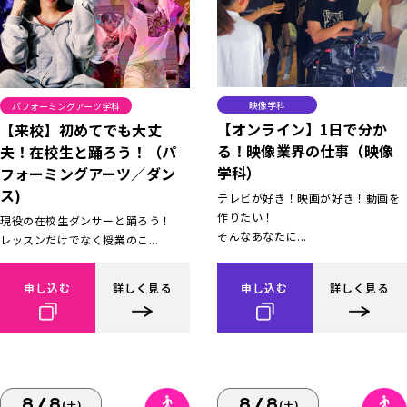
映像学科
パフォーミングアーツ学科
【オンライン】1日で分か
【来校】初めてでも大丈
る！映像業界の仕事（映像
夫！在校生と踊ろう！（パ
学科）
フォーミングアーツ／ダン
ス)
テレビが好き！映画が好き！動画を
作りたい！
現役の在校生ダンサーと踊ろう！
そんなあなたに...
レッスンだけでなく授業のこ...
申し込む
詳しく見る
申し込む
詳しく見る
8/8
8/8
(土)
(土)