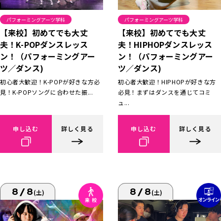
パフォーミングアーツ学科
パフォーミングアーツ学科
【来校】初めてでも大丈
【来校】初めてでも大丈
夫！K-POPダンスレッス
夫！HIPHOPダンスレッス
ン！（パフォーミングアー
ン！（パフォーミングアー
ツ／ダンス)
ツ／ダンス)
初心者大歓迎！K-POPが好きな方必
初心者大歓迎！HIPHOPが好きな方
見！K-POPソングに合わせた振...
必見！まずはダンスを通じてコミ
ュ...
申し込む
詳しく見る
申し込む
詳しく見る
8/8
8/8
(土)
(土)