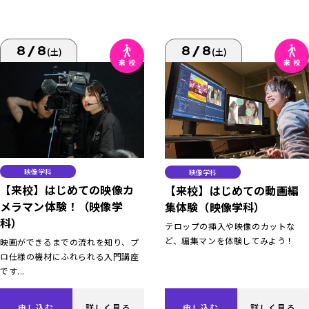
8/8
8/8
(土)
(土)
映像学科
映像学科
【来校】はじめての映像カ
【来校】はじめての動画編
メラマン体験！（映像学
集体験（映像学科）
科）
テロップの挿入や映像のカットな
ど、編集マンを体験してみよう！
映画ができるまでの流れを知り、プ
ロ仕様の機材にふれられる入門講座
です...
申し込む
詳しく見る
申し込む
詳しく見る