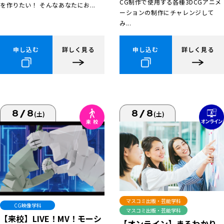
CG制作で使用する各種3DCGアニメ
を作りたい！ そんなあなたにお...
ーションの制作にチャレンジして
み...
申し込む
詳しく見る
申し込む
詳しく見る
8/8
8/8
(土)
(土)
マスコミ出版・芸能学科
CG映像学科
マスコミ出版・芸能学科
【来校】LIVE！MV！モーシ
【オンライン】まるわかり