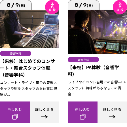
8/9
8/9
(日)
(日)
音響学科
【来校】はじめてのコンサ
音響学科
【来校】PA体験（音響学
ート・舞台スタッフ体験
科）
（音響学科）
ライブやイベント会場での音響＝PA
コンサート・ライブ・舞台の音響ス
スタッフに興味があるならこの講
タッフや照明スタッフのお仕事に興
座！...
味が...
申し込む
詳しく見る
申し込む
詳しく見る