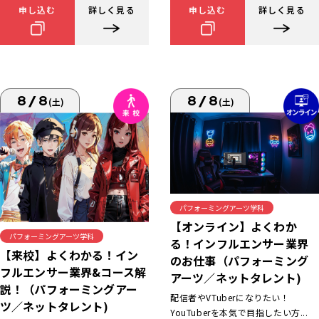
申し込む
詳しく見る
申し込む
詳しく見る
8/8
8/8
(土)
(土)
パフォーミングアーツ学科
【オンライン】よくわか
パフォーミングアーツ学科
る！インフルエンサー業界
【来校】よくわかる！イン
のお仕事（パフォーミング
フルエンサー業界&コース解
アーツ／ネットタレント)
説！（パフォーミングアー
配信者やVTuberになりたい！
ツ／ネットタレント)
YouTuberを本気で目指したい方...