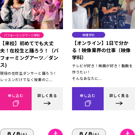
映像学科
パフォーミングアーツ学科
【オンライン】1日で分か
【来校】初めてでも大丈
る！映像業界の仕事（映像
夫！在校生と踊ろう！（パ
学科）
フォーミングアーツ／ダン
ス)
テレビが好き！映画が好き！動画を
作りたい！
現役の在校生ダンサーと踊ろう！
そんなあなたに...
レッスンだけでなく授業のこ...
申し込む
詳しく見る
申し込む
詳しく見る
8/8
8/8
(土)
(土)