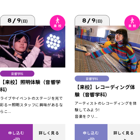
8/9
8/9
(日)
(日)
音響学科
音響学科
【来校】照明体験（音響学
【来校】レコーディング体
科）
験（音響学科）
ライブやイベントのステージを光で
アーティストのレコーディングを体
彩る＝照明スタッフに興味があるな
験してみよう!
らこ...
音楽をクリ...
申し込む
詳しく見る
申し込む
詳しく見る