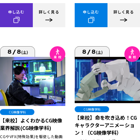
申し込む
詳しく見る
申し込む
詳しく見る
8/8
8/8
(土)
(土)
CG映像学科
CG映像学科
【来校】命を吹き込め！CG
【来校】よくわかるCG映像
キャラクターアニメーショ
業界解説(CG映像学科)
ン！（CG映像学科）
CGやVFX(特殊効果)を駆使した動画