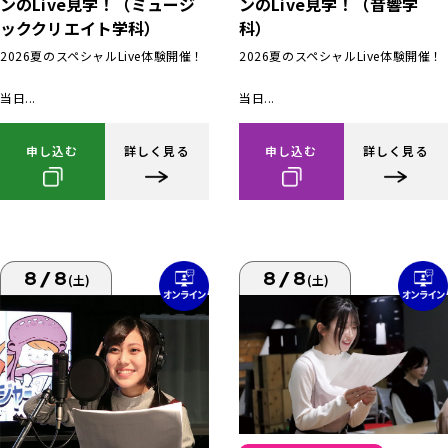
ンのLive見学！（ミュージ
ンのLive見学！（音響学
ッククリエイト学科）
科）
2026夏のスペシャルLive体験開催！
2026夏のスペシャルLive体験開催！
当日...
当日...
申し込む
詳しく見る
申し込む
詳しく見る
8/8
8/8
(土)
(土)