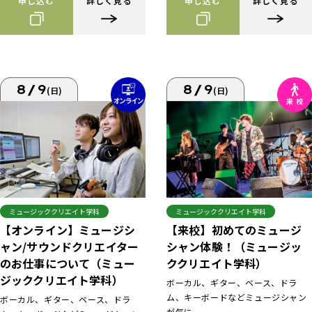
申し込む
詳しく見る
申し込む
詳しく見る
8/9
8/9
(日)
(日)
ミュージッククリエイト学科
ミュージッククリエイト学科
【来校】初めてのミュージ
【オンライン】ミュージシ
シャン体験！（ミュージッ
ャン/サウンドクリエイター
ククリエイト学科）
のお仕事について（ミュー
ジッククリエイト学科）
ボーカル、ギター、ベース、ドラ
ム、キーボードなどミュージシャン
ボーカル、ギター、ベース、ドラ
が気に...