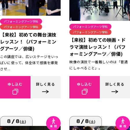
パフォーミングアーツ学科
パフォーミングアーツ学科
パフォーミングアーツ学科
パフォーミングアーツ学科
【来校】初めての舞台演技
【来校】初めての映画・ド
レッスン！（パフォーミン
ラマ演技レッスン！（パフ
グアーツ／俳優)
ォーミングアーツ／俳優)
この講座では、広いステージをいっ
映像の演技で一番難しいのは「普通
ぱいに使って、体全体で感情を爆発
にしゃべること」。
させ...
申し込む
詳しく見る
申し込む
詳しく見る
8/8
8/8
(土)
(土)