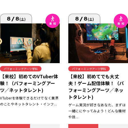
8/8
8/8
(土)
(土)
パフォーミングアーツ学科
パフォーミングアーツ学科
【来校】初めてでも大丈
【来校】初めてのVTuber体
夫！ゲーム配信体験！（パ
験！（パフォーミングアー
フォーミングアーツ／ネッ
ツ／ネットタレント)
トタレント)
VTuberを体験できるだけでなく業界
のことやネットタレント・インフ...
ゲーム実況が好きなあなた、まずは
一緒ににやってみよう！どんな機材
や技...