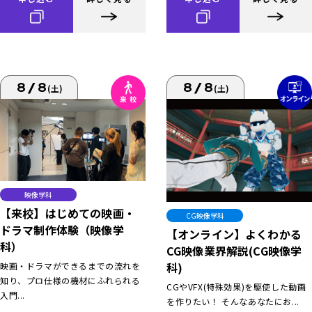
8/8
8/8
(土)
(土)
映像学科
【来校】はじめての映画・
CG映像学科
ドラマ制作体験（映像学
【オンライン】よくわかる
科）
CG映像業界解説(CG映像学
科)
映画・ドラマができるまでの流れを
知り、プロ仕様の機材にふれられる
CGやVFX(特殊効果)を駆使した動画
入門...
を作りたい！ そんなあなたにお...