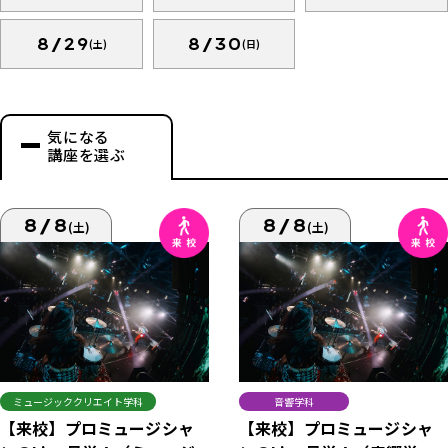
8/29
8/30
(土)
(日)
気になる
講座を選ぶ
8/8
8/8
(土)
(土)
ミュージッククリエイト学科
音響学科
【来校】プロミュージシャ
【来校】プロミュージシャ