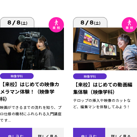
8/8
8/8
(土)
(土)
映像学科
映像学科
【来校】はじめての映像カ
【来校】はじめての動画編
メラマン体験！（映像学
集体験（映像学科）
科）
テロップの挿入や映像のカットな
ど、編集マンを体験してみよう！
映画ができるまでの流れを知り、プ
ロ仕様の機材にふれられる入門講座
です...
申し込む
詳しく見る
申し込む
詳しく見る