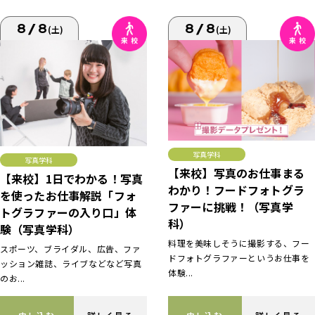
8/8
8/8
(土)
(土)
写真学科
写真学科
【来校】写真のお仕事まる
【来校】1日でわかる！写真
わかり！フードフォトグラ
を使ったお仕事解説「フォ
ファーに挑戦！（写真学
トグラファーの入り口」体
科）
験（写真学科）
料理を美味しそうに撮影する、フー
スポーツ、ブライダル、広告、ファ
ドフォトグラファーというお仕事を
ッション雑誌、ライブなどなど写真
体験...
のお...