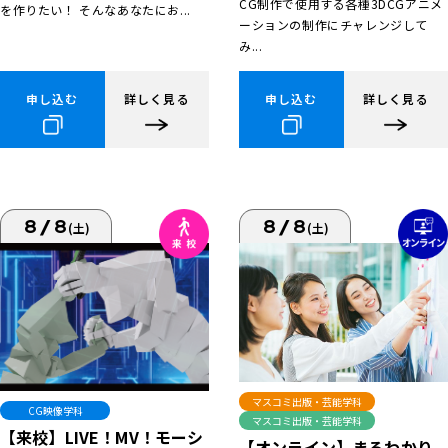
CG制作で使用する各種3DCGアニメ
を作りたい！ そんなあなたにお...
ーションの制作にチャレンジして
み...
申し込む
詳しく見る
申し込む
詳しく見る
8/8
8/8
(土)
(土)
マスコミ出版・芸能学科
CG映像学科
マスコミ出版・芸能学科
【来校】LIVE！MV！モーシ
【オンライン】まるわかり