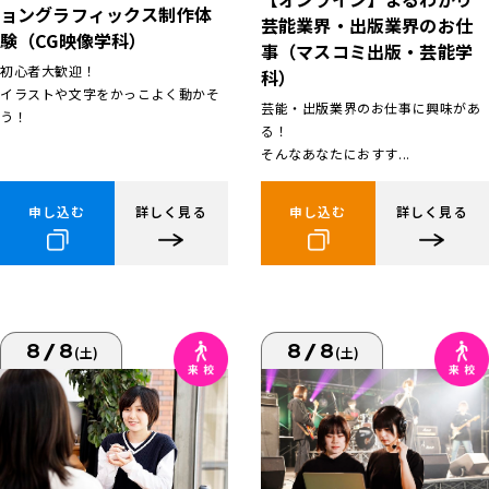
ョングラフィックス制作体
芸能業界・出版業界のお仕
験（CG映像学科）
事（マスコミ出版・芸能学
初心者大歓迎！
科）
イラストや文字をかっこよく動かそ
芸能・出版業界のお仕事に興味があ
う！
る！
そんなあなたにおすす...
申し込む
詳しく見る
申し込む
詳しく見る
8/8
8/8
(土)
(土)