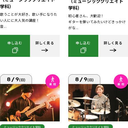
（ミュージッククリエイト
学科）
学科）
歌うことが大好き、歌い手になりた
初心者さん、大歓迎！
い人にに大人気の講座！
ギターを弾いてみたいけどきっかけ
音...
がな...
申し込む
詳しく見る
申し込む
詳しく見る
8/9
8/9
(日)
(日)
ミュージッククリエイト学科
ミュージッククリエイト学科