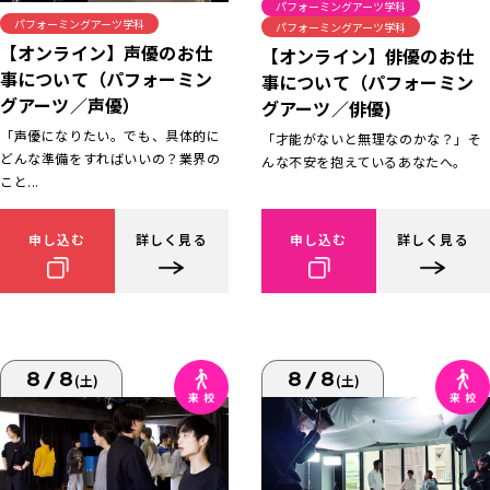
パフォーミングアーツ学科
パフォーミングアーツ学科
パフォーミングアーツ学科
【オンライン】声優のお仕
【オンライン】俳優のお仕
事について（パフォーミン
事について（パフォーミン
グアーツ／声優）
グアーツ／俳優)
「声優になりたい。でも、具体的に
「才能がないと無理なのかな？」そ
どんな準備をすればいいの？業界の
んな不安を抱えているあなたへ。
こと...
申し込む
詳しく見る
申し込む
詳しく見る
8/8
8/8
(土)
(土)