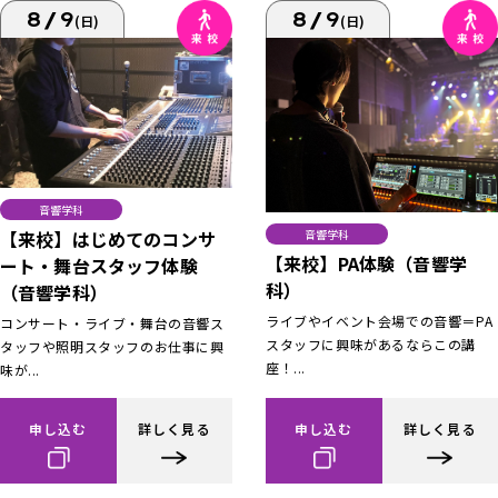
8/9
8/9
(日)
(日)
音響学科
【来校】はじめてのコンサ
音響学科
【来校】PA体験（音響学
ート・舞台スタッフ体験
科）
（音響学科）
ライブやイベント会場での音響＝PA
コンサート・ライブ・舞台の音響ス
スタッフに興味があるならこの講
タッフや照明スタッフのお仕事に興
座！...
味が...
申し込む
詳しく見る
申し込む
詳しく見る