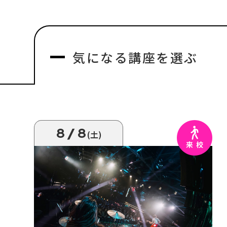
気になる
講座を選ぶ
8/8
(土)