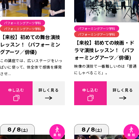
パフォーミングアーツ学科
パフォーミングアーツ学科
パフォーミングアーツ学科
パフォーミングアーツ学科
【来校】初めての舞台演技
【来校】初めての映画・ド
レッスン！（パフォーミン
ラマ演技レッスン！（パフ
グアーツ／俳優)
ォーミングアーツ／俳優)
この講座では、広いステージをいっ
映像の演技で一番難しいのは「普通
ぱいに使って、体全体で感情を爆発
にしゃべること」。
させ...
申し込む
詳しく見る
申し込む
詳しく見る
8/8
8/8
(土)
(土)