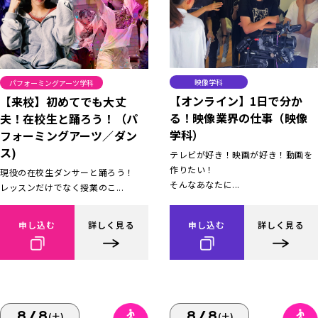
映像学科
パフォーミングアーツ学科
【オンライン】1日で分か
【来校】初めてでも大丈
る！映像業界の仕事（映像
夫！在校生と踊ろう！（パ
学科）
フォーミングアーツ／ダン
ス)
テレビが好き！映画が好き！動画を
作りたい！
現役の在校生ダンサーと踊ろう！
そんなあなたに...
レッスンだけでなく授業のこ...
申し込む
詳しく見る
申し込む
詳しく見る
8/8
8/8
(土)
(土)