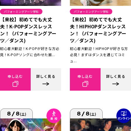
パフォーミングアーツ学科
パフォーミングアーツ学科
【来校】初めてでも大丈
【来校】初めてでも大丈
夫！K-POPダンスレッス
夫！HIPHOPダンスレッス
ン！（パフォーミングアー
ン！（パフォーミングアー
ツ／ダンス)
ツ／ダンス)
初心者大歓迎！K-POPが好きな方必
初心者大歓迎！HIPHOPが好きな方
見！K-POPソングに合わせた振...
必見！まずはダンスを通じてコミ
ュ...
申し込む
詳しく見る
申し込む
詳しく見る
8/8
8/8
(土)
(土)