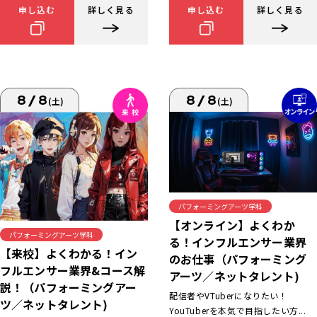
申し込む
詳しく見る
申し込む
詳しく見る
8/8
8/8
(土)
(土)
パフォーミングアーツ学科
【オンライン】よくわか
パフォーミングアーツ学科
る！インフルエンサー業界
【来校】よくわかる！イン
のお仕事（パフォーミング
フルエンサー業界&コース解
アーツ／ネットタレント)
説！（パフォーミングアー
配信者やVTuberになりたい！
ツ／ネットタレント)
YouTuberを本気で目指したい方...