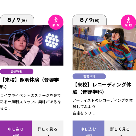
8/9
8/9
(日)
(日)
音響学科
音響学科
【来校】照明体験（音響学
【来校】レコーディング体
科）
験（音響学科）
ライブやイベントのステージを光で
アーティストのレコーディングを体
彩る＝照明スタッフに興味があるな
験してみよう!
らこ...
音楽をクリ...
申し込む
詳しく見る
申し込む
詳しく見る