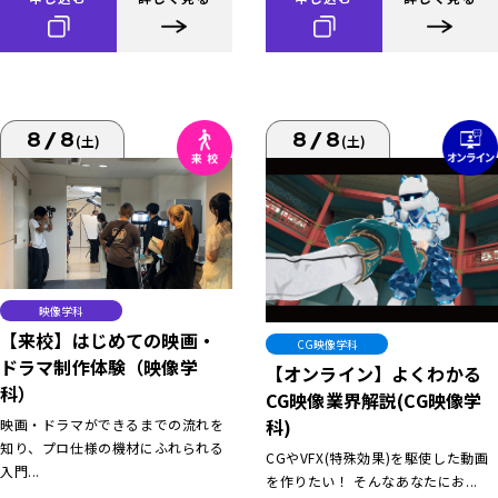
8/8
8/8
(土)
(土)
映像学科
【来校】はじめての映画・
CG映像学科
ドラマ制作体験（映像学
【オンライン】よくわかる
科）
CG映像業界解説(CG映像学
科)
映画・ドラマができるまでの流れを
知り、プロ仕様の機材にふれられる
CGやVFX(特殊効果)を駆使した動画
入門...
を作りたい！ そんなあなたにお...