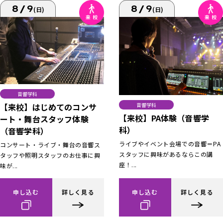
8/9
8/9
(日)
(日)
音響学科
【来校】はじめてのコンサ
音響学科
【来校】PA体験（音響学
ート・舞台スタッフ体験
科）
（音響学科）
ライブやイベント会場での音響＝PA
コンサート・ライブ・舞台の音響ス
スタッフに興味があるならこの講
タッフや照明スタッフのお仕事に興
座！...
味が...
申し込む
詳しく見る
申し込む
詳しく見る