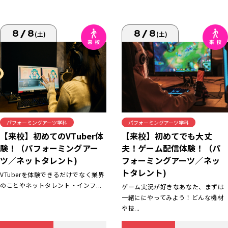
8/8
8/8
(土)
(土)
パフォーミングアーツ学科
パフォーミングアーツ学科
【来校】初めてでも大丈
【来校】初めてのVTuber体
夫！ゲーム配信体験！（パ
験！（パフォーミングアー
フォーミングアーツ／ネッ
ツ／ネットタレント)
トタレント)
VTuberを体験できるだけでなく業界
のことやネットタレント・インフ...
ゲーム実況が好きなあなた、まずは
一緒ににやってみよう！どんな機材
や技...