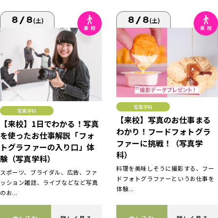
8/8
8/8
(土)
(土)
写真学科
写真学科
【来校】写真のお仕事まる
【来校】1日でわかる！写真
わかり！フードフォトグラ
を使ったお仕事解説「フォ
ファーに挑戦！（写真学
トグラファーの入り口」体
科）
験（写真学科）
料理を美味しそうに撮影する、フー
スポーツ、ブライダル、広告、ファ
ドフォトグラファーというお仕事を
ッション雑誌、ライブなどなど写真
体験...
のお...