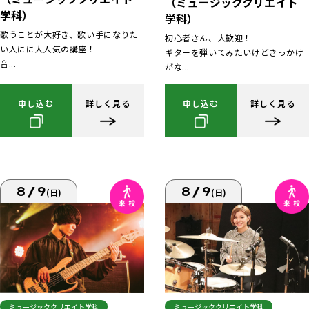
（ミュージッククリエイト
学科）
学科）
歌うことが大好き、歌い手になりた
初心者さん、大歓迎！
い人にに大人気の講座！
ギターを弾いてみたいけどきっかけ
音...
がな...
申し込む
詳しく見る
申し込む
詳しく見る
8/9
8/9
(日)
(日)
ミュージッククリエイト学科
ミュージッククリエイト学科