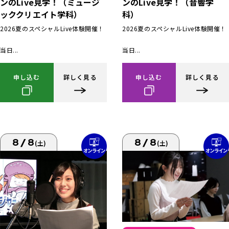
ンのLive見学！（ミュージ
ンのLive見学！（音響学
ッククリエイト学科）
科）
2026夏のスペシャルLive体験開催！
2026夏のスペシャルLive体験開催！
当日...
当日...
申し込む
詳しく見る
申し込む
詳しく見る
8/8
8/8
(土)
(土)