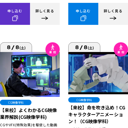
申し込む
詳しく見る
申し込む
詳しく見る
8/8
8/8
(土)
(土)
CG映像学科
CG映像学科
【来校】命を吹き込め！CG
【来校】よくわかるCG映像
キャラクターアニメーショ
業界解説(CG映像学科)
ン！（CG映像学科）
CGやVFX(特殊効果)を駆使した動画