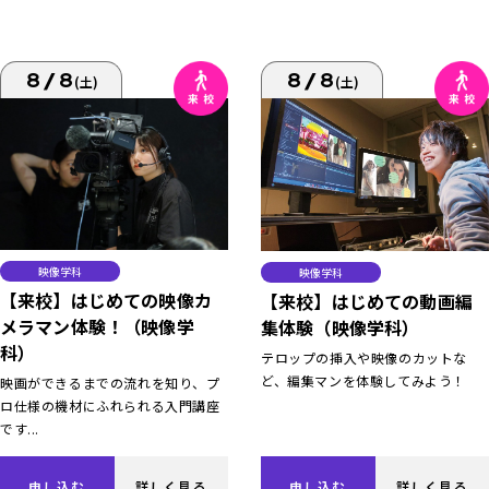
8/8
8/8
(土)
(土)
映像学科
映像学科
【来校】はじめての映像カ
【来校】はじめての動画編
メラマン体験！（映像学
集体験（映像学科）
科）
テロップの挿入や映像のカットな
ど、編集マンを体験してみよう！
映画ができるまでの流れを知り、プ
ロ仕様の機材にふれられる入門講座
です...
申し込む
詳しく見る
申し込む
詳しく見る