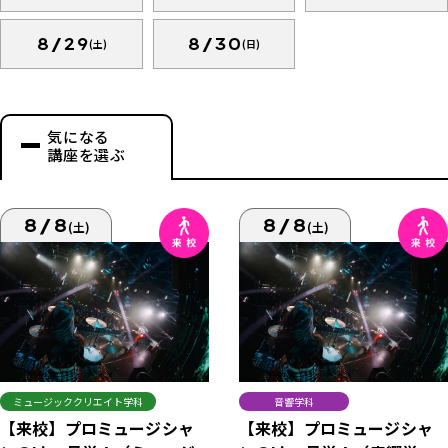
8/29
8/30
(土)
(日)
気になる
講座を選ぶ
8/8
8/8
(土)
(土)
ミュージッククリエイト学科
音響学科
【来校】プロミュージシャ
【来校】プロミュージシャ