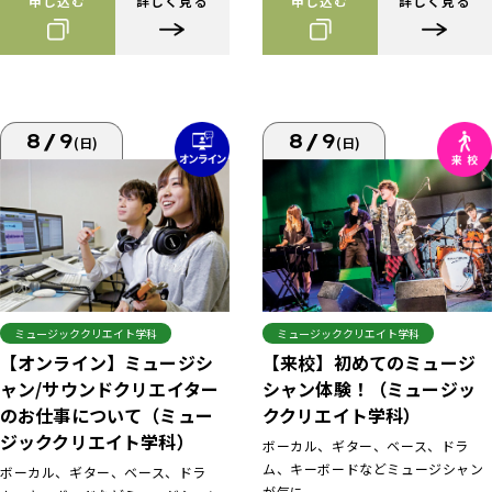
申し込む
詳しく見る
申し込む
詳しく見る
8/9
8/9
(日)
(日)
ミュージッククリエイト学科
ミュージッククリエイト学科
【来校】初めてのミュージ
【オンライン】ミュージシ
シャン体験！（ミュージッ
ャン/サウンドクリエイター
ククリエイト学科）
のお仕事について（ミュー
ジッククリエイト学科）
ボーカル、ギター、ベース、ドラ
ム、キーボードなどミュージシャン
ボーカル、ギター、ベース、ドラ
が気に...