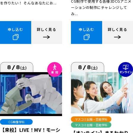
CG制作で使用する各種3DCGアニメ
を作りたい！ そんなあなたにお...
ーションの制作にチャレンジして
み...
申し込む
詳しく見る
申し込む
詳しく見る
8/8
8/8
(土)
(土)
マスコミ出版・芸能学科
CG映像学科
マスコミ出版・芸能学科
【来校】LIVE！MV！モーシ
【オンライン】まるわかり