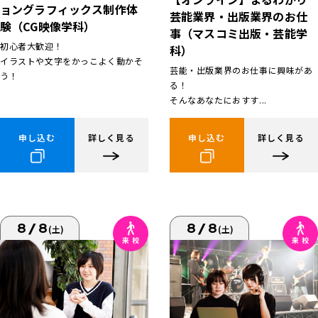
ョングラフィックス制作体
芸能業界・出版業界のお仕
験（CG映像学科）
事（マスコミ出版・芸能学
初心者大歓迎！
科）
イラストや文字をかっこよく動かそ
芸能・出版業界のお仕事に興味があ
う！
る！
そんなあなたにおすす...
申し込む
詳しく見る
申し込む
詳しく見る
8/8
8/8
(土)
(土)