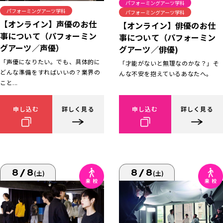
パフォーミングアーツ学科
パフォーミングアーツ学科
パフォーミングアーツ学科
【オンライン】声優のお仕
【オンライン】俳優のお仕
事について（パフォーミン
事について（パフォーミン
グアーツ／声優）
グアーツ／俳優)
「声優になりたい。でも、具体的に
「才能がないと無理なのかな？」そ
どんな準備をすればいいの？業界の
んな不安を抱えているあなたへ。
こと...
申し込む
詳しく見る
申し込む
詳しく見る
8/8
8/8
(土)
(土)