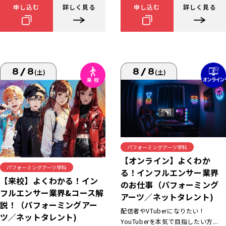
申し込む
詳しく見る
申し込む
詳しく見る
8/8
8/8
(土)
(土)
パフォーミングアーツ学科
【オンライン】よくわか
パフォーミングアーツ学科
る！インフルエンサー業界
【来校】よくわかる！イン
のお仕事（パフォーミング
フルエンサー業界&コース解
アーツ／ネットタレント)
説！（パフォーミングアー
配信者やVTuberになりたい！
ツ／ネットタレント)
YouTuberを本気で目指したい方...