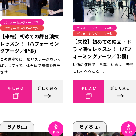
パフォーミングアーツ学科
パフォーミングアーツ学科
パフォーミングアーツ学科
パフォーミングアーツ学科
【来校】初めての舞台演技
【来校】初めての映画・ド
レッスン！（パフォーミン
ラマ演技レッスン！（パフ
グアーツ／俳優)
ォーミングアーツ／俳優)
この講座では、広いステージをいっ
映像の演技で一番難しいのは「普通
ぱいに使って、体全体で感情を爆発
にしゃべること」。
させ...
申し込む
詳しく見る
申し込む
詳しく見る
8/8
8/8
(土)
(土)