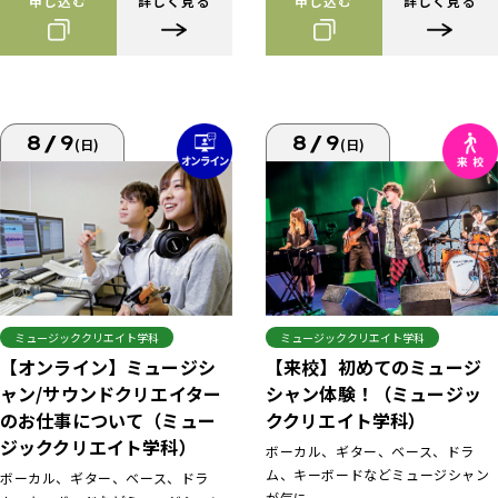
申し込む
詳しく見る
申し込む
詳しく見る
8/9
8/9
(日)
(日)
ミュージッククリエイト学科
ミュージッククリエイト学科
【来校】初めてのミュージ
【オンライン】ミュージシ
シャン体験！（ミュージッ
ャン/サウンドクリエイター
ククリエイト学科）
のお仕事について（ミュー
ジッククリエイト学科）
ボーカル、ギター、ベース、ドラ
ム、キーボードなどミュージシャン
ボーカル、ギター、ベース、ドラ
が気に...