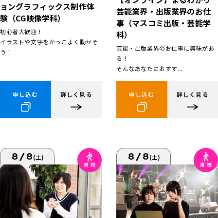
ョングラフィックス制作体
芸能業界・出版業界のお仕
験（CG映像学科）
事（マスコミ出版・芸能学
初心者大歓迎！
科）
イラストや文字をかっこよく動かそ
芸能・出版業界のお仕事に興味があ
う！
る！
そんなあなたにおすす...
申し込む
詳しく見る
申し込む
詳しく見る
8/8
8/8
(土)
(土)