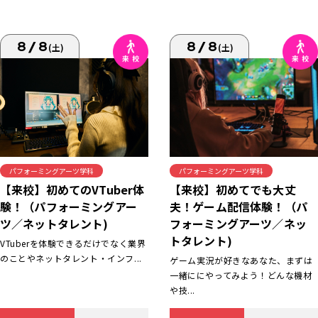
8/8
8/8
(土)
(土)
パフォーミングアーツ学科
パフォーミングアーツ学科
【来校】初めてでも大丈
【来校】初めてのVTuber体
夫！ゲーム配信体験！（パ
験！（パフォーミングアー
フォーミングアーツ／ネッ
ツ／ネットタレント)
トタレント)
VTuberを体験できるだけでなく業界
のことやネットタレント・インフ...
ゲーム実況が好きなあなた、まずは
一緒ににやってみよう！どんな機材
や技...