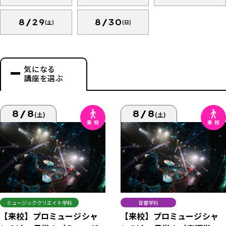
8/29
8/30
(土)
(日)
気になる
講座を選ぶ
8/8
8/8
(土)
(土)
ミュージッククリエイト学科
音響学科
【来校】プロミュージシャ
【来校】プロミュージシャ