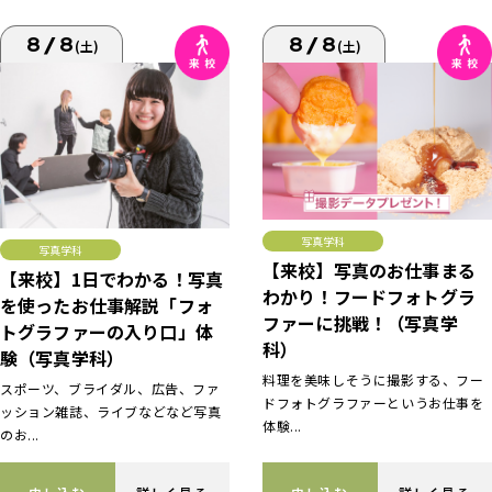
8/8
8/8
(土)
(土)
写真学科
写真学科
【来校】写真のお仕事まる
【来校】1日でわかる！写真
わかり！フードフォトグラ
を使ったお仕事解説「フォ
ファーに挑戦！（写真学
トグラファーの入り口」体
科）
験（写真学科）
料理を美味しそうに撮影する、フー
スポーツ、ブライダル、広告、ファ
ドフォトグラファーというお仕事を
ッション雑誌、ライブなどなど写真
体験...
のお...