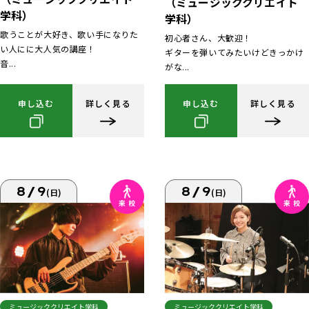
（ミュージッククリエイト
学科）
学科）
歌うことが大好き、歌い手になりた
初心者さん、大歓迎！
い人にに大人気の講座！
ギターを弾いてみたいけどきっかけ
音...
がな...
申し込む
詳しく見る
申し込む
詳しく見る
8/9
8/9
(日)
(日)
ミュージッククリエイト学科
ミュージッククリエイト学科