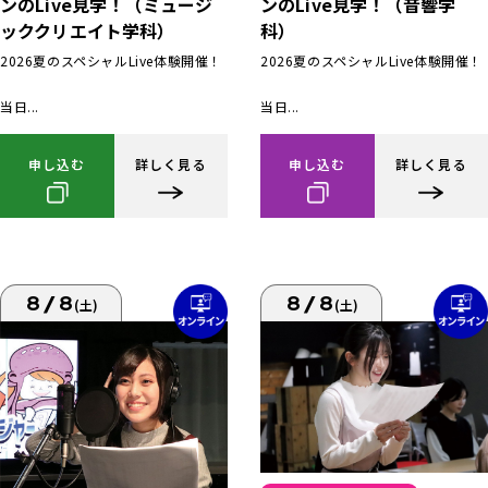
ンのLive見学！（ミュージ
ンのLive見学！（音響学
ッククリエイト学科）
科）
2026夏のスペシャルLive体験開催！
2026夏のスペシャルLive体験開催！
当日...
当日...
申し込む
詳しく見る
申し込む
詳しく見る
8/8
8/8
(土)
(土)