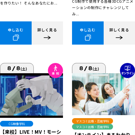
CG制作で使用する各種3DCGアニメ
を作りたい！ そんなあなたにお...
ーションの制作にチャレンジして
み...
申し込む
詳しく見る
申し込む
詳しく見る
8/8
8/8
(土)
(土)
マスコミ出版・芸能学科
CG映像学科
マスコミ出版・芸能学科
【来校】LIVE！MV！モーシ
【オンライン】まるわかり