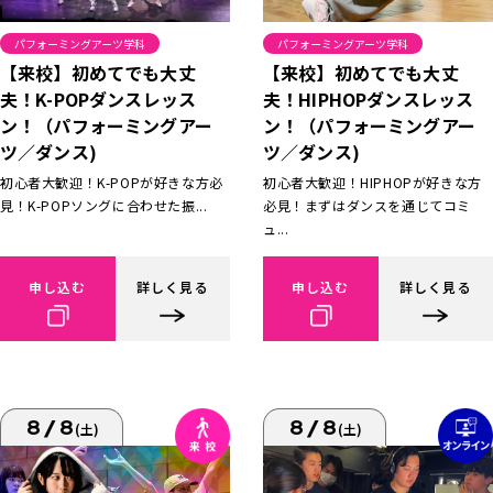
パフォーミングアーツ学科
パフォーミングアーツ学科
【来校】初めてでも大丈
【来校】初めてでも大丈
夫！K-POPダンスレッス
夫！HIPHOPダンスレッス
ン！（パフォーミングアー
ン！（パフォーミングアー
ツ／ダンス)
ツ／ダンス)
初心者大歓迎！K-POPが好きな方必
初心者大歓迎！HIPHOPが好きな方
見！K-POPソングに合わせた振...
必見！まずはダンスを通じてコミ
ュ...
申し込む
詳しく見る
申し込む
詳しく見る
8/8
8/8
(土)
(土)