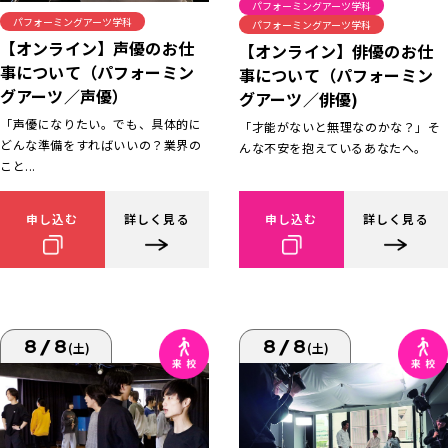
パフォーミングアーツ学科
パフォーミングアーツ学科
パフォーミングアーツ学科
【オンライン】声優のお仕
【オンライン】俳優のお仕
事について（パフォーミン
事について（パフォーミン
グアーツ／声優）
グアーツ／俳優)
「声優になりたい。でも、具体的に
「才能がないと無理なのかな？」そ
どんな準備をすればいいの？業界の
んな不安を抱えているあなたへ。
こと...
申し込む
詳しく見る
申し込む
詳しく見る
8/8
8/8
(土)
(土)