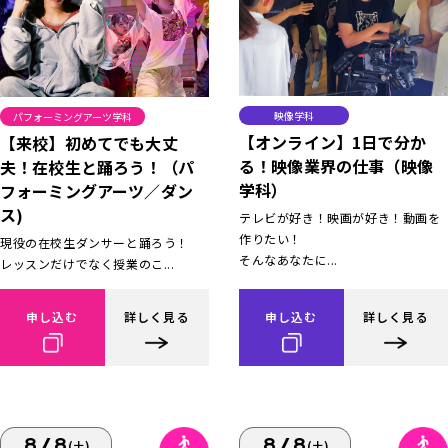
映像学科
パフォーミングアーツ学科
【オンライン】1日で分か
【来校】初めてでも大丈
る！映像業界の仕事（映像
夫！在校生と踊ろう！（パ
学科）
フォーミングアーツ／ダン
ス)
テレビが好き！映画が好き！動画を
作りたい！
現役の在校生ダンサーと踊ろう！
そんなあなたに...
レッスンだけでなく授業のこ...
申し込む
詳しく見る
申し込む
詳しく見る
8/8
8/8
(土)
(土)