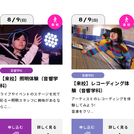
8/9
8/9
(日)
(日)
音響学科
音響学科
【来校】照明体験（音響学
【来校】レコーディング体
科）
験（音響学科）
ライブやイベントのステージを光で
アーティストのレコーディングを体
彩る＝照明スタッフに興味があるな
験してみよう!
らこ...
音楽をクリ...
申し込む
詳しく見る
申し込む
詳しく見る