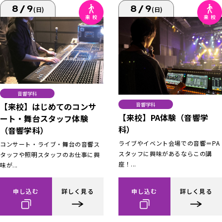
8/9
8/9
(日)
(日)
音響学科
【来校】はじめてのコンサ
音響学科
【来校】PA体験（音響学
ート・舞台スタッフ体験
科）
（音響学科）
ライブやイベント会場での音響＝PA
コンサート・ライブ・舞台の音響ス
スタッフに興味があるならこの講
タッフや照明スタッフのお仕事に興
座！...
味が...
申し込む
詳しく見る
申し込む
詳しく見る