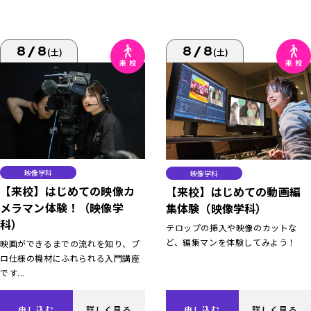
8/8
8/8
(土)
(土)
映像学科
映像学科
【来校】はじめての映像カ
【来校】はじめての動画編
メラマン体験！（映像学
集体験（映像学科）
科）
テロップの挿入や映像のカットな
ど、編集マンを体験してみよう！
映画ができるまでの流れを知り、プ
ロ仕様の機材にふれられる入門講座
です...
申し込む
詳しく見る
申し込む
詳しく見る