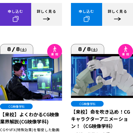
申し込む
詳しく見る
申し込む
詳しく見る
8/8
8/8
(土)
(土)
CG映像学科
CG映像学科
【来校】命を吹き込め！CG
【来校】よくわかるCG映像
キャラクターアニメーショ
業界解説(CG映像学科)
ン！（CG映像学科）
CGやVFX(特殊効果)を駆使した動画