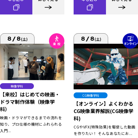
8/8
8/8
(土)
(土)
映像学科
【来校】はじめての映画・
CG映像学科
ドラマ制作体験（映像学
【オンライン】よくわかる
科）
CG映像業界解説(CG映像学
科)
映画・ドラマができるまでの流れを
知り、プロ仕様の機材にふれられる
CGやVFX(特殊効果)を駆使した動画
入門...
を作りたい！ そんなあなたにお...