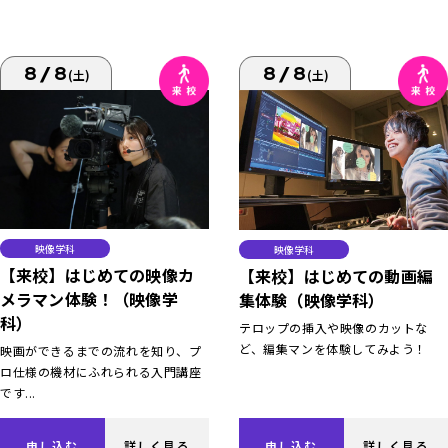
8/8
8/8
(土)
(土)
映像学科
映像学科
【来校】はじめての映像カ
【来校】はじめての動画編
メラマン体験！（映像学
集体験（映像学科）
科）
テロップの挿入や映像のカットな
ど、編集マンを体験してみよう！
映画ができるまでの流れを知り、プ
ロ仕様の機材にふれられる入門講座
です...
申し込む
詳しく見る
申し込む
詳しく見る