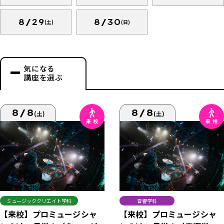
8/29
8/30
(土)
(日)
気になる
講座を選ぶ
8/8
8/8
(土)
(土)
ミュージッククリエイト学科
音響学科
【来校】プロミュージシャ
【来校】プロミュージシャ