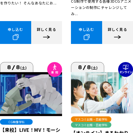
CG制作で使用する各種3DCGアニメ
を作りたい！ そんなあなたにお...
ーションの制作にチャレンジして
み...
申し込む
詳しく見る
申し込む
詳しく見る
8/8
8/8
(土)
(土)
マスコミ出版・芸能学科
CG映像学科
マスコミ出版・芸能学科
【来校】LIVE！MV！モーシ
【オンライン】まるわかり