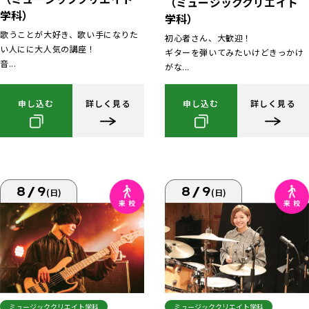
（ミュージッククリエイト
学科）
学科）
歌うことが大好き、歌い手になりた
初心者さん、大歓迎！
い人にに大人気の講座！
ギターを弾いてみたいけどきっかけ
音...
がな...
申し込む
詳しく見る
申し込む
詳しく見る
8/9
8/9
(日)
(日)
ミュージッククリエイト学科
ミュージッククリエイト学科