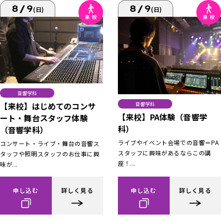
8/9
8/9
(日)
(日)
音響学科
【来校】はじめてのコンサ
音響学科
【来校】PA体験（音響学
ート・舞台スタッフ体験
科）
（音響学科）
ライブやイベント会場での音響＝PA
コンサート・ライブ・舞台の音響ス
スタッフに興味があるならこの講
タッフや照明スタッフのお仕事に興
座！...
味が...
申し込む
詳しく見る
申し込む
詳しく見る