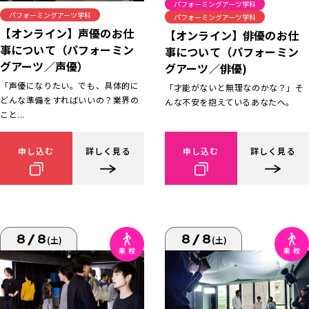
パフォーミングアーツ学科
パフォーミングアーツ学科
パフォーミングアーツ学科
【オンライン】声優のお仕
【オンライン】俳優のお仕
事について（パフォーミン
事について（パフォーミン
グアーツ／声優）
グアーツ／俳優)
「声優になりたい。でも、具体的に
「才能がないと無理なのかな？」そ
どんな準備をすればいいの？業界の
んな不安を抱えているあなたへ。
こと...
申し込む
詳しく見る
申し込む
詳しく見る
8/8
8/8
(土)
(土)