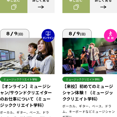
申し込む
詳しく見る
申し込む
詳しく見る
8/9
8/9
(日)
(日)
ミュージッククリエイト学科
ミュージッククリエイト学科
【来校】初めてのミュージ
【オンライン】ミュージシ
シャン体験！（ミュージッ
ャン/サウンドクリエイター
ククリエイト学科）
のお仕事について（ミュー
ジッククリエイト学科）
ボーカル、ギター、ベース、ドラ
ム、キーボードなどミュージシャン
ボーカル、ギター、ベース、ドラ
が気に...