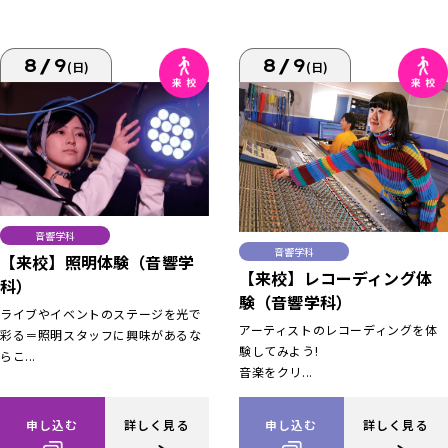
8/9
8/9
(日)
(日)
音響学科
音響学科
【来校】照明体験（音響学
【来校】レコーディング体
科）
験（音響学科）
ライブやイベントのステージを光で
アーティストのレコーディングを体
彩る＝照明スタッフに興味があるな
験してみよう!
らこ...
音楽をクリ...
申し込む
詳しく見る
申し込む
詳しく見る