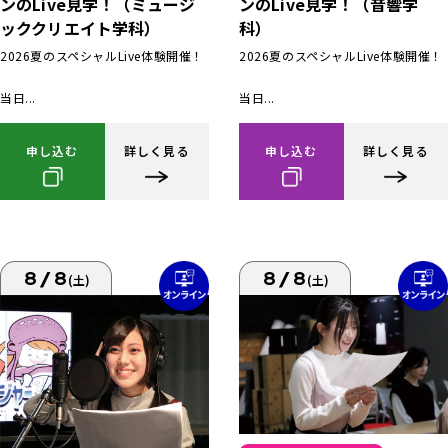
ンのLive見学！（ミュージ
ンのLive見学！（音響学
ッククリエイト学科）
科）
2026夏のスペシャルLive体験開催！
2026夏のスペシャルLive体験開催！
当日...
当日...
申し込む
詳しく見る
申し込む
詳しく見る
8/8
8/8
(土)
(土)