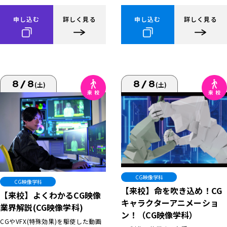
申し込む
詳しく見る
申し込む
詳しく見る
8/8
8/8
(土)
(土)
CG映像学科
CG映像学科
【来校】命を吹き込め！CG
【来校】よくわかるCG映像
キャラクターアニメーショ
業界解説(CG映像学科)
ン！（CG映像学科）
CGやVFX(特殊効果)を駆使した動画