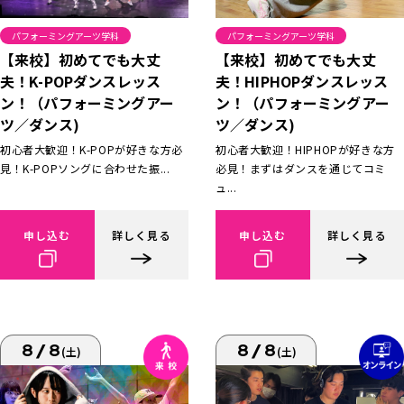
パフォーミングアーツ学科
パフォーミングアーツ学科
【来校】初めてでも大丈
【来校】初めてでも大丈
夫！K-POPダンスレッス
夫！HIPHOPダンスレッス
ン！（パフォーミングアー
ン！（パフォーミングアー
ツ／ダンス)
ツ／ダンス)
初心者大歓迎！K-POPが好きな方必
初心者大歓迎！HIPHOPが好きな方
見！K-POPソングに合わせた振...
必見！まずはダンスを通じてコミ
ュ...
申し込む
詳しく見る
申し込む
詳しく見る
8/8
8/8
(土)
(土)