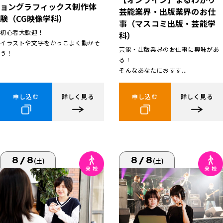
ョングラフィックス制作体
芸能業界・出版業界のお仕
験（CG映像学科）
事（マスコミ出版・芸能学
初心者大歓迎！
科）
イラストや文字をかっこよく動かそ
芸能・出版業界のお仕事に興味があ
う！
る！
そんなあなたにおすす...
申し込む
詳しく見る
申し込む
詳しく見る
8/8
8/8
(土)
(土)