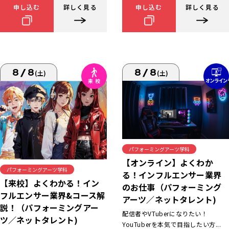
申し込む
詳しく見る
申し込む
詳しく見る
8/8
8/8
(土)
(土)
パフォーミングアーツ学科
【オンライン】よくわか
パフォーミングアーツ学科
る！インフルエンサー業界
【来校】よくわかる！イン
のお仕事（パフォーミング
フルエンサー業界&コース解
アーツ／ネットタレント)
説！（パフォーミングアー
配信者やVTuberになりたい！
ツ／ネットタレント)
YouTuberを本気で目指したい方...