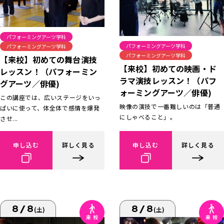
パフォーミングアーツ学科
パフォーミングアーツ学科
パフォーミングアーツ学科
パフォーミングアーツ学科
【来校】初めての舞台演技
【来校】初めての映画・ド
レッスン！（パフォーミン
ラマ演技レッスン！（パフ
グアーツ／俳優)
ォーミングアーツ／俳優)
この講座では、広いステージをいっ
映像の演技で一番難しいのは「普通
ぱいに使って、体全体で感情を爆発
にしゃべること」。
させ...
申し込む
詳しく見る
申し込む
詳しく見る
8/8
8/8
(土)
(土)