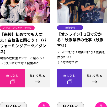
映像学科
パフォーミングアーツ学科
【オンライン】1日で分か
【来校】初めてでも大丈
る！映像業界の仕事（映像
夫！在校生と踊ろう！（パ
学科）
フォーミングアーツ／ダン
ス)
テレビが好き！映画が好き！動画を
作りたい！
現役の在校生ダンサーと踊ろう！
そんなあなたに...
レッスンだけでなく授業のこ...
申し込む
詳しく見る
申し込む
詳しく見る
8/8
8/8
(土)
(土)