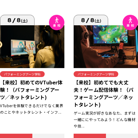
8/8
8/8
(土)
(土)
パフォーミングアーツ学科
パフォーミングアーツ学科
【来校】初めてでも大丈
【来校】初めてのVTuber体
夫！ゲーム配信体験！（パ
験！（パフォーミングアー
フォーミングアーツ／ネッ
ツ／ネットタレント)
トタレント)
VTuberを体験できるだけでなく業界
のことやネットタレント・インフ...
ゲーム実況が好きなあなた、まずは
一緒ににやってみよう！どんな機材
や技...