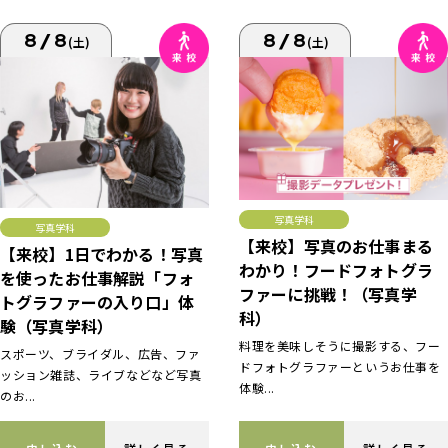
8/8
8/8
(土)
(土)
写真学科
写真学科
【来校】写真のお仕事まる
【来校】1日でわかる！写真
わかり！フードフォトグラ
を使ったお仕事解説「フォ
ファーに挑戦！（写真学
トグラファーの入り口」体
科）
験（写真学科）
料理を美味しそうに撮影する、フー
スポーツ、ブライダル、広告、ファ
ドフォトグラファーというお仕事を
ッション雑誌、ライブなどなど写真
体験...
のお...