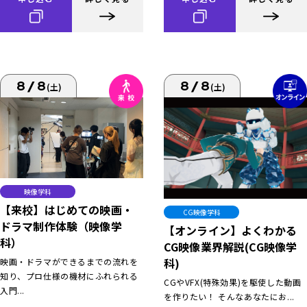
8/8
8/8
(土)
(土)
映像学科
【来校】はじめての映画・
CG映像学科
ドラマ制作体験（映像学
【オンライン】よくわかる
科）
CG映像業界解説(CG映像学
科)
映画・ドラマができるまでの流れを
知り、プロ仕様の機材にふれられる
CGやVFX(特殊効果)を駆使した動画
入門...
を作りたい！ そんなあなたにお...