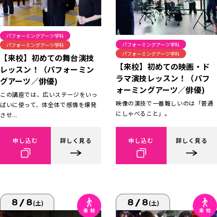
パフォーミングアーツ学科
パフォーミングアーツ学科
パフォーミングアーツ学科
パフォーミングアーツ学科
【来校】初めての舞台演技
【来校】初めての映画・ド
レッスン！（パフォーミン
ラマ演技レッスン！（パフ
グアーツ／俳優)
ォーミングアーツ／俳優)
この講座では、広いステージをいっ
映像の演技で一番難しいのは「普通
ぱいに使って、体全体で感情を爆発
にしゃべること」。
させ...
申し込む
詳しく見る
申し込む
詳しく見る
8/8
8/8
(土)
(土)