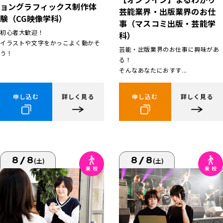
ョングラフィックス制作体
芸能業界・出版業界のお仕
験（CG映像学科）
事（マスコミ出版・芸能学
初心者大歓迎！
科）
イラストや文字をかっこよく動かそ
芸能・出版業界のお仕事に興味があ
う！
る！
そんなあなたにおすす...
申し込む
詳しく見る
申し込む
詳しく見る
8/8
8/8
(土)
(土)