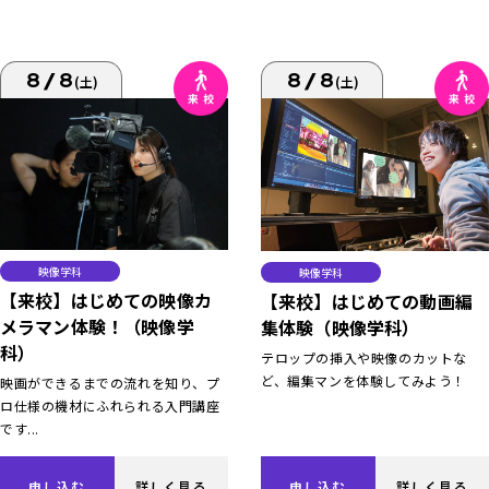
8/8
8/8
(土)
(土)
映像学科
映像学科
【来校】はじめての映像カ
【来校】はじめての動画編
メラマン体験！（映像学
集体験（映像学科）
科）
テロップの挿入や映像のカットな
ど、編集マンを体験してみよう！
映画ができるまでの流れを知り、プ
ロ仕様の機材にふれられる入門講座
です...
申し込む
詳しく見る
申し込む
詳しく見る