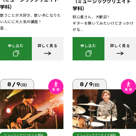
（ミュージッククリエイト
学科）
学科）
歌うことが大好き、歌い手になりた
初心者さん、大歓迎！
い人にに大人気の講座！
ギターを弾いてみたいけどきっかけ
音...
がな...
申し込む
詳しく見る
申し込む
詳しく見る
8/9
8/9
(日)
(日)
ミュージッククリエイト学科
ミュージッククリエイト学科