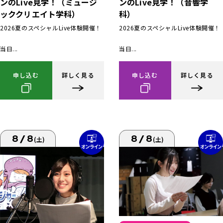
ンのLive見学！（ミュージ
ンのLive見学！（音響学
ッククリエイト学科）
科）
2026夏のスペシャルLive体験開催！
2026夏のスペシャルLive体験開催！
当日...
当日...
申し込む
詳しく見る
申し込む
詳しく見る
8/8
8/8
(土)
(土)