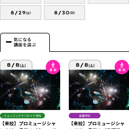
8/29
8/30
(土)
(日)
気になる
講座を選ぶ
8/8
8/8
(土)
(土)
ミュージッククリエイト学科
音響学科
【来校】プロミュージシャ
【来校】プロミュージシャ