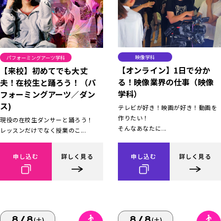
映像学科
パフォーミングアーツ学科
【オンライン】1日で分か
【来校】初めてでも大丈
る！映像業界の仕事（映像
夫！在校生と踊ろう！（パ
学科）
フォーミングアーツ／ダン
ス)
テレビが好き！映画が好き！動画を
作りたい！
現役の在校生ダンサーと踊ろう！
そんなあなたに...
レッスンだけでなく授業のこ...
申し込む
詳しく見る
申し込む
詳しく見る
8/8
8/8
(土)
(土)