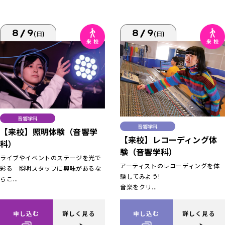
8/9
8/9
(日)
(日)
音響学科
音響学科
【来校】照明体験（音響学
【来校】レコーディング体
科）
験（音響学科）
ライブやイベントのステージを光で
アーティストのレコーディングを体
彩る＝照明スタッフに興味があるな
験してみよう!
らこ...
音楽をクリ...
申し込む
詳しく見る
申し込む
詳しく見る