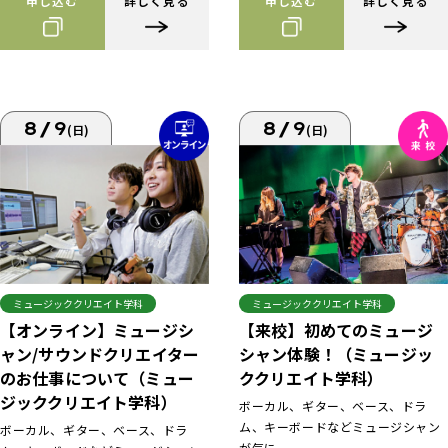
申し込む
詳しく見る
申し込む
詳しく見る
8/9
8/9
(日)
(日)
ミュージッククリエイト学科
ミュージッククリエイト学科
【来校】初めてのミュージ
【オンライン】ミュージシ
シャン体験！（ミュージッ
ャン/サウンドクリエイター
ククリエイト学科）
のお仕事について（ミュー
ジッククリエイト学科）
ボーカル、ギター、ベース、ドラ
ム、キーボードなどミュージシャン
ボーカル、ギター、ベース、ドラ
が気に...