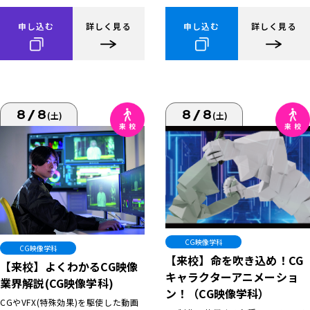
申し込む
詳しく見る
申し込む
詳しく見る
8/8
8/8
(土)
(土)
CG映像学科
CG映像学科
【来校】命を吹き込め！CG
【来校】よくわかるCG映像
キャラクターアニメーショ
業界解説(CG映像学科)
ン！（CG映像学科）
CGやVFX(特殊効果)を駆使した動画