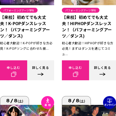
パフォーミングアーツ学科
パフォーミングアーツ学科
【来校】初めてでも大丈
【来校】初めてでも大丈
夫！K-POPダンスレッス
夫！HIPHOPダンスレッス
ン！（パフォーミングアー
ン！（パフォーミングアー
ツ／ダンス)
ツ／ダンス)
初心者大歓迎！K-POPが好きな方必
初心者大歓迎！HIPHOPが好きな方
見！K-POPソングに合わせた振...
必見！まずはダンスを通じてコミ
ュ...
申し込む
詳しく見る
申し込む
詳しく見る
8/8
8/8
(土)
(土)