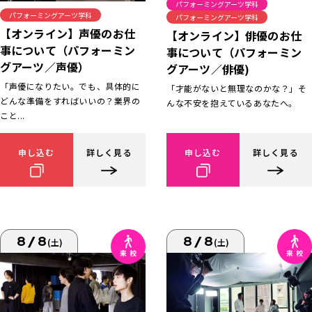
パフォーミングアーツ学科
パフォーミングアーツ学科
パフォーミングアーツ学科
【オンライン】声優のお仕
【オンライン】俳優のお仕
事について（パフォーミン
事について（パフォーミン
グアーツ／声優）
グアーツ／俳優)
「声優になりたい。でも、具体的に
「才能がないと無理なのかな？」そ
どんな準備をすればいいの？業界の
んな不安を抱えているあなたへ。
こと...
申し込む
詳しく見る
申し込む
詳しく見る
8/8
8/8
(土)
(土)