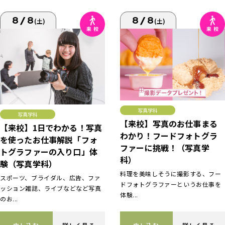
8/8
8/8
(土)
(土)
写真学科
写真学科
【来校】写真のお仕事まる
【来校】1日でわかる！写真
わかり！フードフォトグラ
を使ったお仕事解説「フォ
ファーに挑戦！（写真学
トグラファーの入り口」体
科）
験（写真学科）
料理を美味しそうに撮影する、フー
スポーツ、ブライダル、広告、ファ
ドフォトグラファーというお仕事を
ッション雑誌、ライブなどなど写真
体験...
のお...