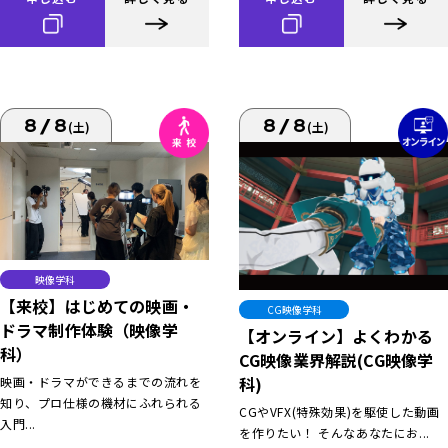
8/8
8/8
(土)
(土)
映像学科
【来校】はじめての映画・
CG映像学科
ドラマ制作体験（映像学
【オンライン】よくわかる
科）
CG映像業界解説(CG映像学
科)
映画・ドラマができるまでの流れを
知り、プロ仕様の機材にふれられる
CGやVFX(特殊効果)を駆使した動画
入門...
を作りたい！ そんなあなたにお...