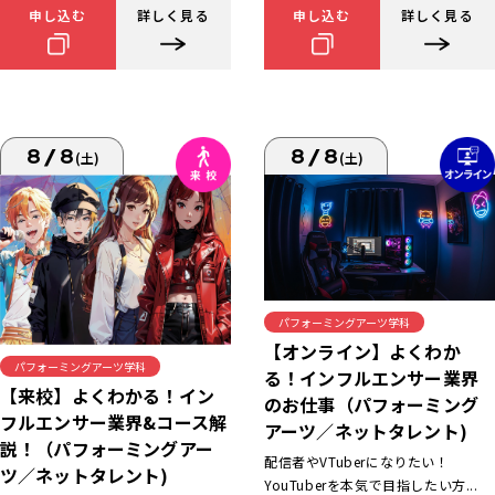
申し込む
詳しく見る
申し込む
詳しく見る
8/8
8/8
(土)
(土)
パフォーミングアーツ学科
【オンライン】よくわか
パフォーミングアーツ学科
る！インフルエンサー業界
【来校】よくわかる！イン
のお仕事（パフォーミング
フルエンサー業界&コース解
アーツ／ネットタレント)
説！（パフォーミングアー
配信者やVTuberになりたい！
ツ／ネットタレント)
YouTuberを本気で目指したい方...