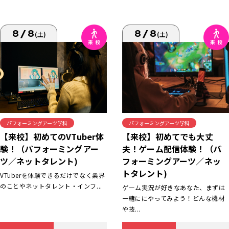
8/8
8/8
(土)
(土)
パフォーミングアーツ学科
パフォーミングアーツ学科
【来校】初めてでも大丈
【来校】初めてのVTuber体
夫！ゲーム配信体験！（パ
験！（パフォーミングアー
フォーミングアーツ／ネッ
ツ／ネットタレント)
トタレント)
VTuberを体験できるだけでなく業界
のことやネットタレント・インフ...
ゲーム実況が好きなあなた、まずは
一緒ににやってみよう！どんな機材
や技...