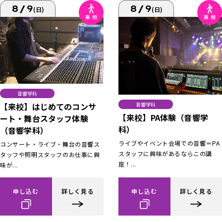
8/9
8/9
(日)
(日)
音響学科
【来校】はじめてのコンサ
音響学科
【来校】PA体験（音響学
ート・舞台スタッフ体験
科）
（音響学科）
ライブやイベント会場での音響＝PA
コンサート・ライブ・舞台の音響ス
スタッフに興味があるならこの講
タッフや照明スタッフのお仕事に興
座！...
味が...
申し込む
詳しく見る
申し込む
詳しく見る