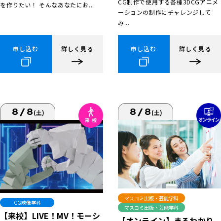
CG制作で使用する各種3DCGアニメ
を作りたい！ そんなあなたにお...
ーションの制作にチャレンジして
み...
申し込む
詳しく見る
申し込む
詳しく見る
8/8
8/8
(土)
(土)
マスコミ出版・芸能学科
CG映像学科
マスコミ出版・芸能学科
【来校】LIVE！MV！モーシ
【オンライン】まるわかり