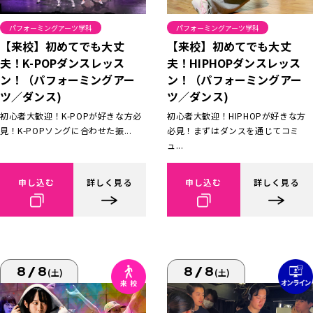
パフォーミングアーツ学科
パフォーミングアーツ学科
【来校】初めてでも大丈
【来校】初めてでも大丈
夫！K-POPダンスレッス
夫！HIPHOPダンスレッス
ン！（パフォーミングアー
ン！（パフォーミングアー
ツ／ダンス)
ツ／ダンス)
初心者大歓迎！K-POPが好きな方必
初心者大歓迎！HIPHOPが好きな方
見！K-POPソングに合わせた振...
必見！まずはダンスを通じてコミ
ュ...
申し込む
詳しく見る
申し込む
詳しく見る
8/8
8/8
(土)
(土)