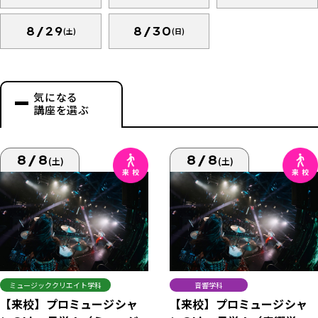
8/29
8/30
(土)
(日)
気になる
講座を選ぶ
8/8
8/8
(土)
(土)
ミュージッククリエイト学科
音響学科
【来校】プロミュージシャ
【来校】プロミュージシャ