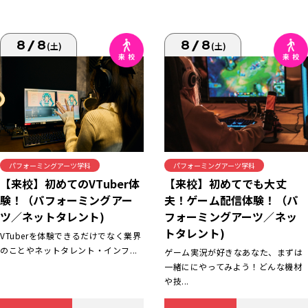
8/8
8/8
(土)
(土)
パフォーミングアーツ学科
パフォーミングアーツ学科
【来校】初めてでも大丈
【来校】初めてのVTuber体
夫！ゲーム配信体験！（パ
験！（パフォーミングアー
フォーミングアーツ／ネッ
ツ／ネットタレント)
トタレント)
VTuberを体験できるだけでなく業界
のことやネットタレント・インフ...
ゲーム実況が好きなあなた、まずは
一緒ににやってみよう！どんな機材
や技...