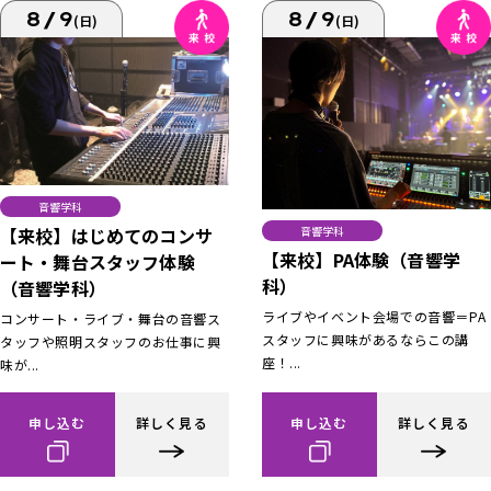
8/9
8/9
(日)
(日)
音響学科
【来校】はじめてのコンサ
音響学科
【来校】PA体験（音響学
ート・舞台スタッフ体験
科）
（音響学科）
ライブやイベント会場での音響＝PA
コンサート・ライブ・舞台の音響ス
スタッフに興味があるならこの講
タッフや照明スタッフのお仕事に興
座！...
味が...
申し込む
詳しく見る
申し込む
詳しく見る