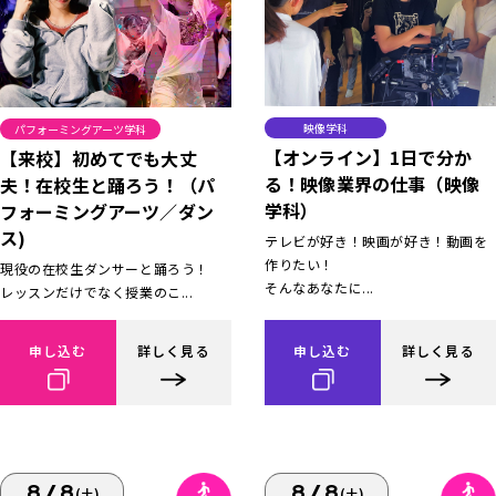
映像学科
パフォーミングアーツ学科
【オンライン】1日で分か
【来校】初めてでも大丈
る！映像業界の仕事（映像
夫！在校生と踊ろう！（パ
学科）
フォーミングアーツ／ダン
ス)
テレビが好き！映画が好き！動画を
作りたい！
現役の在校生ダンサーと踊ろう！
そんなあなたに...
レッスンだけでなく授業のこ...
申し込む
詳しく見る
申し込む
詳しく見る
8/8
8/8
(土)
(土)