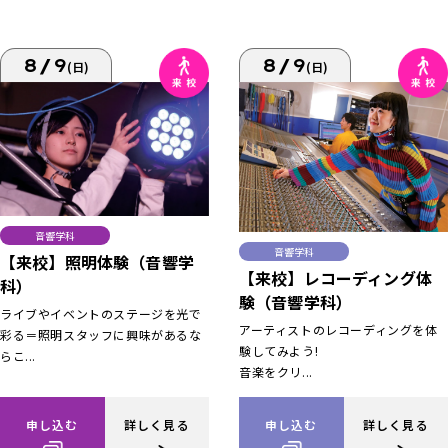
8/9
8/9
(日)
(日)
音響学科
音響学科
【来校】照明体験（音響学
【来校】レコーディング体
科）
験（音響学科）
ライブやイベントのステージを光で
アーティストのレコーディングを体
彩る＝照明スタッフに興味があるな
験してみよう!
らこ...
音楽をクリ...
申し込む
詳しく見る
申し込む
詳しく見る