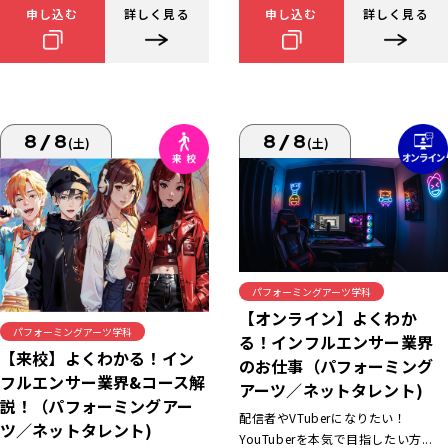
申し込む
詳しく見る
申し込む
詳しく見る
8/8
8/8
(土)
(土)
パフォーミングアーツ学科
【オンライン】よくわか
パフォーミングアーツ学科
る！インフルエンサー業界
【来校】よくわかる！イン
のお仕事（パフォーミング
フルエンサー業界&コース解
アーツ／ネットタレント)
説！（パフォーミングアー
配信者やVTuberになりたい！
ツ／ネットタレント)
YouTuberを本気で目指したい方...