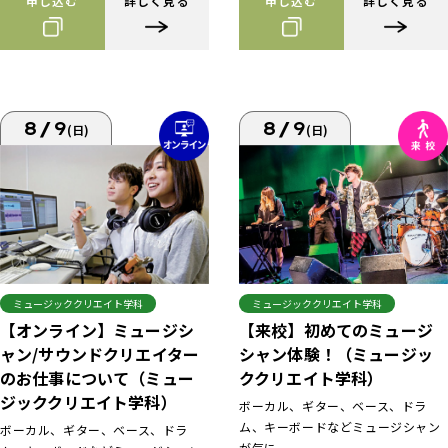
申し込む
詳しく見る
申し込む
詳しく見る
8/9
8/9
(日)
(日)
ミュージッククリエイト学科
ミュージッククリエイト学科
【来校】初めてのミュージ
【オンライン】ミュージシ
シャン体験！（ミュージッ
ャン/サウンドクリエイター
ククリエイト学科）
のお仕事について（ミュー
ジッククリエイト学科）
ボーカル、ギター、ベース、ドラ
ム、キーボードなどミュージシャン
ボーカル、ギター、ベース、ドラ
が気に...