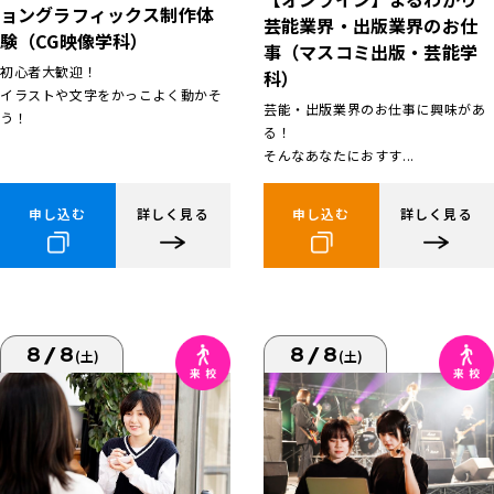
ョングラフィックス制作体
芸能業界・出版業界のお仕
験（CG映像学科）
事（マスコミ出版・芸能学
初心者大歓迎！
科）
イラストや文字をかっこよく動かそ
芸能・出版業界のお仕事に興味があ
う！
る！
そんなあなたにおすす...
申し込む
詳しく見る
申し込む
詳しく見る
8/8
8/8
(土)
(土)