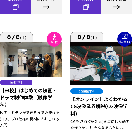
8/8
8/8
(土)
(土)
映像学科
【来校】はじめての映画・
CG映像学科
ドラマ制作体験（映像学
【オンライン】よくわかる
科）
CG映像業界解説(CG映像学
科)
映画・ドラマができるまでの流れを
知り、プロ仕様の機材にふれられる
CGやVFX(特殊効果)を駆使した動画
入門...
を作りたい！ そんなあなたにお...