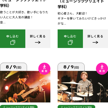
（ミュージッククリエイト
学科）
学科）
歌うことが大好き、歌い手になりた
初心者さん、大歓迎！
い人にに大人気の講座！
ギターを弾いてみたいけどきっかけ
音...
がな...
申し込む
詳しく見る
申し込む
詳しく見る
8/9
8/9
(日)
(日)
ミュージッククリエイト学科
ミュージッククリエイト学科