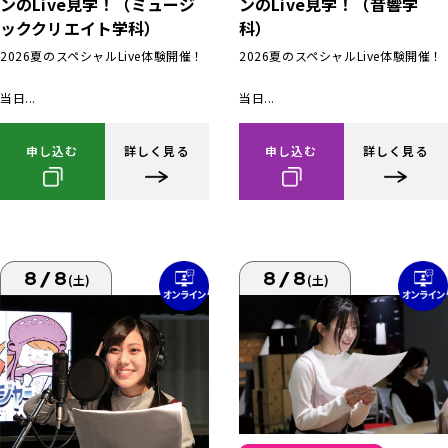
ンのLive見学！（ミュージ
ンのLive見学！（音響学
ッククリエイト学科）
科）
2026夏のスペシャルLive体験開催！
2026夏のスペシャルLive体験開催！
当日...
当日...
申し込む
詳しく見る
申し込む
詳しく見る
8/8
8/8
(土)
(土)