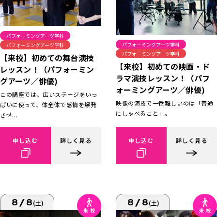
パフォーミングアーツ学科
パフォーミングアーツ学科
パフォーミングアーツ学科
パフォーミングアーツ学科
【来校】初めての舞台演技
【来校】初めての映画・ド
レッスン！（パフォーミン
ラマ演技レッスン！（パフ
グアーツ／俳優)
ォーミングアーツ／俳優)
この講座では、広いステージをいっ
映像の演技で一番難しいのは「普通
ぱいに使って、体全体で感情を爆発
にしゃべること」。
させ...
申し込む
詳しく見る
申し込む
詳しく見る
8/8
8/8
(土)
(土)