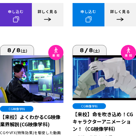
申し込む
詳しく見る
申し込む
詳しく見る
8/8
8/8
(土)
(土)
CG映像学科
CG映像学科
【来校】命を吹き込め！CG
【来校】よくわかるCG映像
キャラクターアニメーショ
業界解説(CG映像学科)
ン！（CG映像学科）
CGやVFX(特殊効果)を駆使した動画