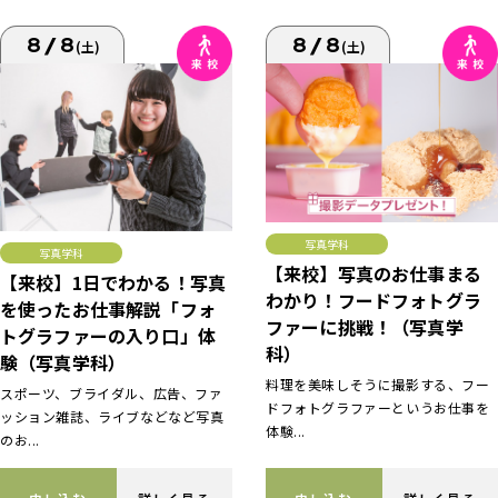
8/8
8/8
(土)
(土)
写真学科
写真学科
【来校】写真のお仕事まる
【来校】1日でわかる！写真
わかり！フードフォトグラ
を使ったお仕事解説「フォ
ファーに挑戦！（写真学
トグラファーの入り口」体
科）
験（写真学科）
料理を美味しそうに撮影する、フー
スポーツ、ブライダル、広告、ファ
ドフォトグラファーというお仕事を
ッション雑誌、ライブなどなど写真
体験...
のお...