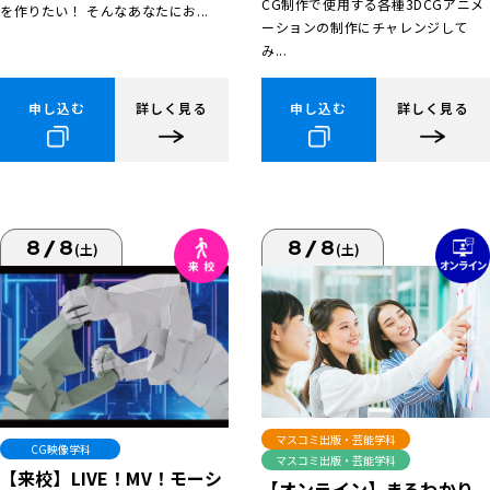
CG制作で使用する各種3DCGアニメ
を作りたい！ そんなあなたにお...
ーションの制作にチャレンジして
み...
申し込む
詳しく見る
申し込む
詳しく見る
8/8
8/8
(土)
(土)
マスコミ出版・芸能学科
CG映像学科
マスコミ出版・芸能学科
【来校】LIVE！MV！モーシ
【オンライン】まるわかり