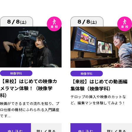
8/8
8/8
(土)
(土)
映像学科
映像学科
【来校】はじめての映像カ
【来校】はじめての動画編
メラマン体験！（映像学
集体験（映像学科）
科）
テロップの挿入や映像のカットな
ど、編集マンを体験してみよう！
映画ができるまでの流れを知り、プ
ロ仕様の機材にふれられる入門講座
です...
申し込む
詳しく見る
申し込む
詳しく見る