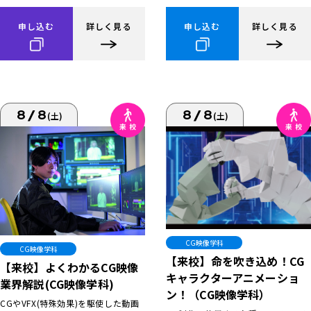
申し込む
詳しく見る
申し込む
詳しく見る
8/8
8/8
(土)
(土)
CG映像学科
CG映像学科
【来校】命を吹き込め！CG
【来校】よくわかるCG映像
キャラクターアニメーショ
業界解説(CG映像学科)
ン！（CG映像学科）
CGやVFX(特殊効果)を駆使した動画