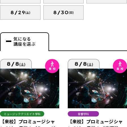
8/29
8/30
(土)
(日)
気になる
講座を選ぶ
8/8
8/8
(土)
(土)
ミュージッククリエイト学科
音響学科
【来校】プロミュージシャ
【来校】プロミュージシャ