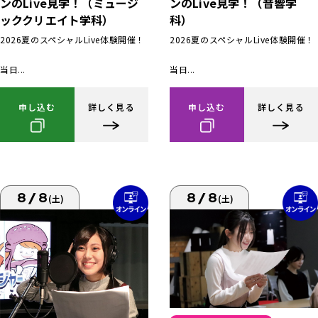
ンのLive見学！（ミュージ
ンのLive見学！（音響学
ッククリエイト学科）
科）
2026夏のスペシャルLive体験開催！
2026夏のスペシャルLive体験開催！
当日...
当日...
申し込む
詳しく見る
申し込む
詳しく見る
8/8
8/8
(土)
(土)