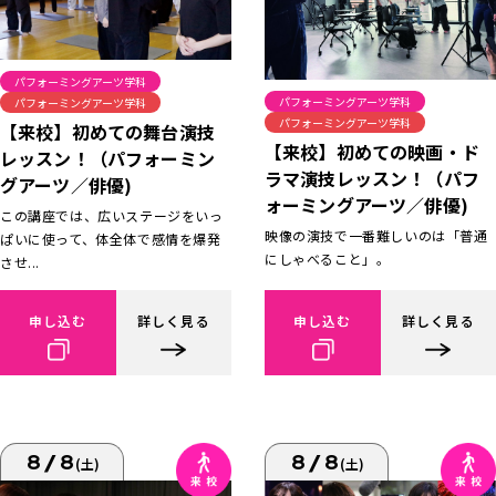
パフォーミングアーツ学科
パフォーミングアーツ学科
パフォーミングアーツ学科
パフォーミングアーツ学科
【来校】初めての舞台演技
【来校】初めての映画・ド
レッスン！（パフォーミン
ラマ演技レッスン！（パフ
グアーツ／俳優)
ォーミングアーツ／俳優)
この講座では、広いステージをいっ
映像の演技で一番難しいのは「普通
ぱいに使って、体全体で感情を爆発
にしゃべること」。
させ...
申し込む
詳しく見る
申し込む
詳しく見る
8/8
8/8
(土)
(土)