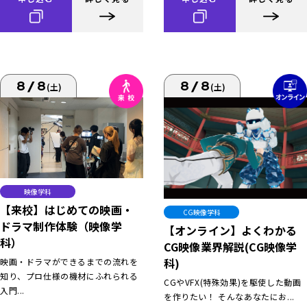
8/8
8/8
(土)
(土)
映像学科
【来校】はじめての映画・
CG映像学科
ドラマ制作体験（映像学
【オンライン】よくわかる
科）
CG映像業界解説(CG映像学
科)
映画・ドラマができるまでの流れを
知り、プロ仕様の機材にふれられる
CGやVFX(特殊効果)を駆使した動画
入門...
を作りたい！ そんなあなたにお...