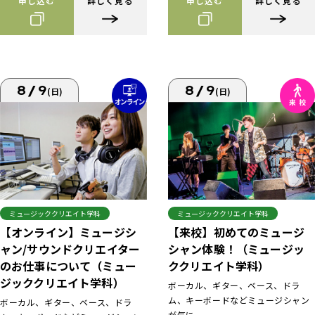
申し込む
詳しく見る
申し込む
詳しく見る
8/9
8/9
(日)
(日)
ミュージッククリエイト学科
ミュージッククリエイト学科
【来校】初めてのミュージ
【オンライン】ミュージシ
シャン体験！（ミュージッ
ャン/サウンドクリエイター
ククリエイト学科）
のお仕事について（ミュー
ジッククリエイト学科）
ボーカル、ギター、ベース、ドラ
ム、キーボードなどミュージシャン
ボーカル、ギター、ベース、ドラ
が気に...