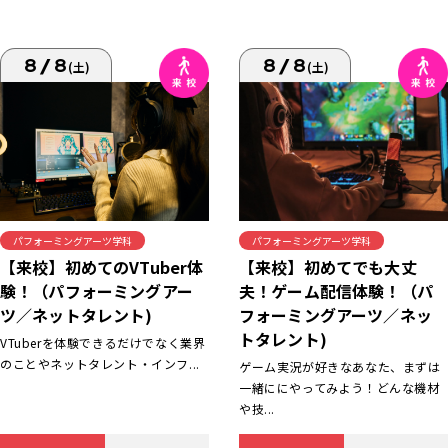
8/8
8/8
(土)
(土)
パフォーミングアーツ学科
パフォーミングアーツ学科
【来校】初めてでも大丈
【来校】初めてのVTuber体
夫！ゲーム配信体験！（パ
験！（パフォーミングアー
フォーミングアーツ／ネッ
ツ／ネットタレント)
トタレント)
VTuberを体験できるだけでなく業界
のことやネットタレント・インフ...
ゲーム実況が好きなあなた、まずは
一緒ににやってみよう！どんな機材
や技...