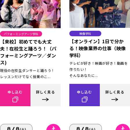
映像学科
パフォーミングアーツ学科
【オンライン】1日で分か
【来校】初めてでも大丈
る！映像業界の仕事（映像
夫！在校生と踊ろう！（パ
学科）
フォーミングアーツ／ダン
ス)
テレビが好き！映画が好き！動画を
作りたい！
現役の在校生ダンサーと踊ろう！
そんなあなたに...
レッスンだけでなく授業のこ...
申し込む
詳しく見る
申し込む
詳しく見る
8/8
8/8
(土)
(土)