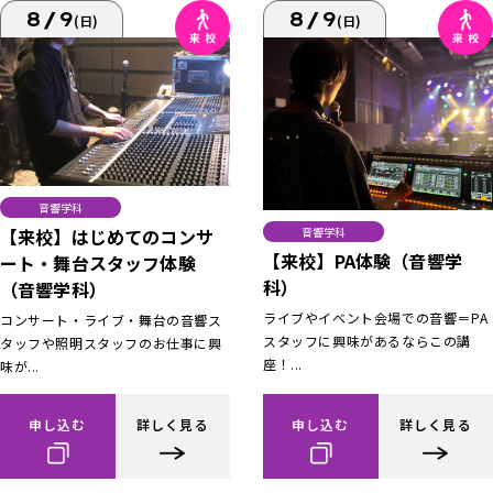
8/9
8/9
(日)
(日)
音響学科
【来校】はじめてのコンサ
音響学科
【来校】PA体験（音響学
ート・舞台スタッフ体験
科）
（音響学科）
ライブやイベント会場での音響＝PA
コンサート・ライブ・舞台の音響ス
スタッフに興味があるならこの講
タッフや照明スタッフのお仕事に興
座！...
味が...
申し込む
詳しく見る
申し込む
詳しく見る