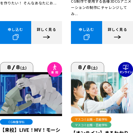
CG制作で使用する各種3DCGアニメ
を作りたい！ そんなあなたにお...
ーションの制作にチャレンジして
み...
申し込む
詳しく見る
申し込む
詳しく見る
8/8
8/8
(土)
(土)
マスコミ出版・芸能学科
CG映像学科
マスコミ出版・芸能学科
【来校】LIVE！MV！モーシ
【オンライン】まるわかり