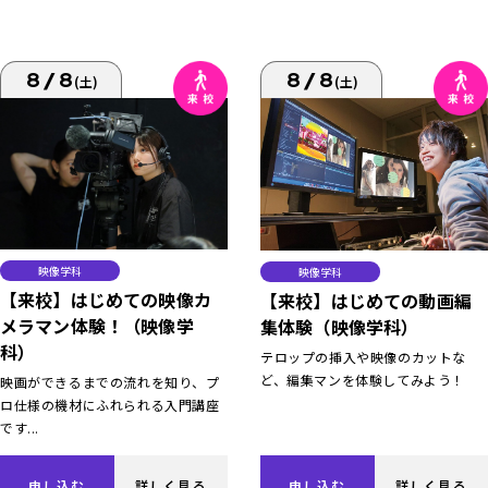
8/8
8/8
(土)
(土)
映像学科
映像学科
【来校】はじめての映像カ
【来校】はじめての動画編
メラマン体験！（映像学
集体験（映像学科）
科）
テロップの挿入や映像のカットな
ど、編集マンを体験してみよう！
映画ができるまでの流れを知り、プ
ロ仕様の機材にふれられる入門講座
です...
申し込む
詳しく見る
申し込む
詳しく見る