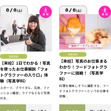
8/8
8/8
(土)
(土)
写真学科
写真学科
【来校】写真のお仕事まる
【来校】1日でわかる！写真
わかり！フードフォトグラ
を使ったお仕事解説「フォ
ファーに挑戦！（写真学
トグラファーの入り口」体
科）
験（写真学科）
料理を美味しそうに撮影する、フー
スポーツ、ブライダル、広告、ファ
ドフォトグラファーというお仕事を
ッション雑誌、ライブなどなど写真
体験...
のお...