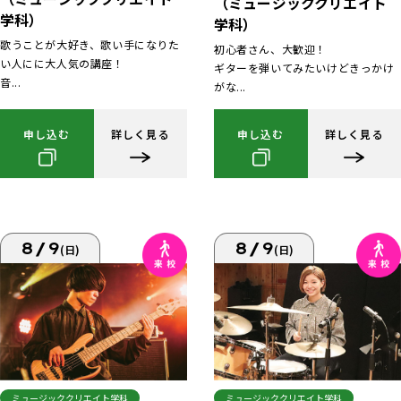
（ミュージッククリエイト
学科）
学科）
歌うことが大好き、歌い手になりた
初心者さん、大歓迎！
い人にに大人気の講座！
ギターを弾いてみたいけどきっかけ
音...
がな...
申し込む
詳しく見る
申し込む
詳しく見る
8/9
8/9
(日)
(日)
ミュージッククリエイト学科
ミュージッククリエイト学科