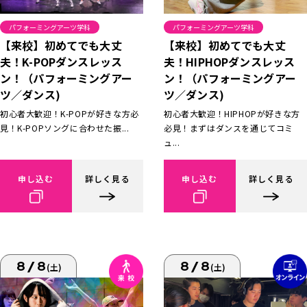
パフォーミングアーツ学科
パフォーミングアーツ学科
【来校】初めてでも大丈
【来校】初めてでも大丈
夫！K-POPダンスレッス
夫！HIPHOPダンスレッス
ン！（パフォーミングアー
ン！（パフォーミングアー
ツ／ダンス)
ツ／ダンス)
初心者大歓迎！K-POPが好きな方必
初心者大歓迎！HIPHOPが好きな方
見！K-POPソングに合わせた振...
必見！まずはダンスを通じてコミ
ュ...
申し込む
詳しく見る
申し込む
詳しく見る
8/8
8/8
(土)
(土)