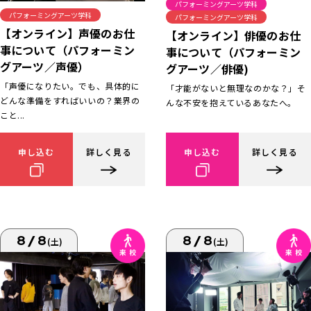
パフォーミングアーツ学科
パフォーミングアーツ学科
パフォーミングアーツ学科
【オンライン】声優のお仕
【オンライン】俳優のお仕
事について（パフォーミン
事について（パフォーミン
グアーツ／声優）
グアーツ／俳優)
「声優になりたい。でも、具体的に
「才能がないと無理なのかな？」そ
どんな準備をすればいいの？業界の
んな不安を抱えているあなたへ。
こと...
申し込む
詳しく見る
申し込む
詳しく見る
8/8
8/8
(土)
(土)