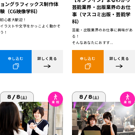
ョングラフィックス制作体
芸能業界・出版業界のお仕
験（CG映像学科）
事（マスコミ出版・芸能学
初心者大歓迎！
科）
イラストや文字をかっこよく動かそ
芸能・出版業界のお仕事に興味があ
う！
る！
そんなあなたにおすす...
申し込む
詳しく見る
申し込む
詳しく見る
8/8
8/8
(土)
(土)