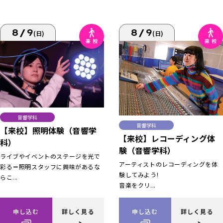
8/9
8/9
(日)
(日)
音響学科
音響学科
【来校】照明体験（音響学
【来校】レコーディング体
科）
験（音響学科）
ライブやイベントのステージを光で
アーティストのレコーディングを体
彩る＝照明スタッフに興味があるな
験してみよう!
らこ...
音楽をクリ...
申し込む
詳しく見る
申し込む
詳しく見る