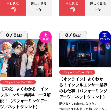
申し込む
詳しく見る
申し込む
詳しく見る
8/8
8/8
(土)
(土)
パフォーミングアーツ学科
【オンライン】よくわか
パフォーミングアーツ学科
る！インフルエンサー業界
【来校】よくわかる！イン
のお仕事（パフォーミング
フルエンサー業界&コース解
アーツ／ネットタレント)
説！（パフォーミングアー
配信者やVTuberになりたい！
ツ／ネットタレント)
YouTuberを本気で目指したい方...