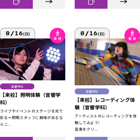
8/16
8/16
(日)
(日)
音響学科
音響学科
【来校】照明体験（音響学
【来校】レコーディング体
科）
験（音響学科）
ライブやイベントのステージを光で
アーティストのレコーディングを体
彩る＝照明スタッフに興味があるな
験してみよう!
らこ...
音楽をクリ...