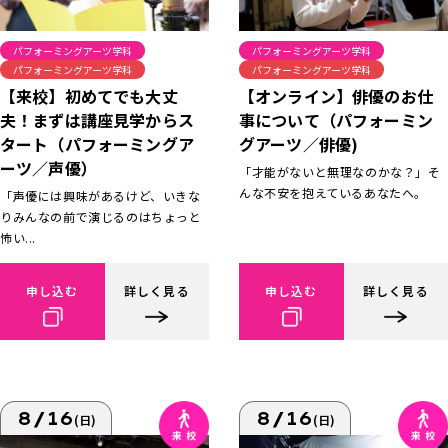
パフォーミングアーツ学科
パフォーミングアーツ学科
パフォーミングアーツ学科
パフォーミングアーツ学科
【来校】初めてでも大丈
【オンライン】俳優のお仕
夫！まずは講座見学からス
事について（パフォーミン
タート（パフォーミングア
グアーツ／俳優)
ーツ／声優）
「才能がないと無理なのかな？」そ
んな不安を抱えているあなたへ。
「声優には興味があるけど、いきな
りみんなの前で演じるのはちょっと
怖い...
申し込む
詳しく見る
申し込む
詳しく見る
8/16
8/16
(日)
(日)