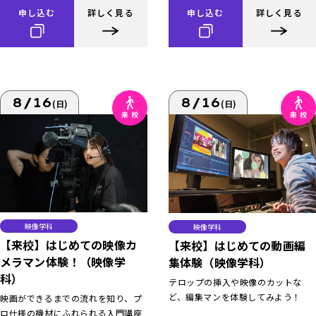
申し込む
詳しく見る
申し込む
詳しく見る
8/16
8/16
(日)
(日)
映像学科
映像学科
【来校】はじめての映像カ
【来校】はじめての動画編
メラマン体験！（映像学
集体験（映像学科）
科）
テロップの挿入や映像のカットな
ど、編集マンを体験してみよう！
映画ができるまでの流れを知り、プ
ロ仕様の機材にふれられる入門講座