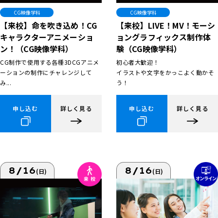
CG映像学科
CG映像学科
【来校】命を吹き込め！CG
【来校】LIVE！MV！モーシ
キャラクターアニメーショ
ョングラフィックス制作体
ン！（CG映像学科）
験（CG映像学科）
CG制作で使用する各種3DCGアニメ
初心者大歓迎！
ーションの制作にチャレンジして
イラストや文字をかっこよく動かそ
み...
う！
申し込む
詳しく見る
申し込む
詳しく見る
8/16
8/16
(日)
(日)