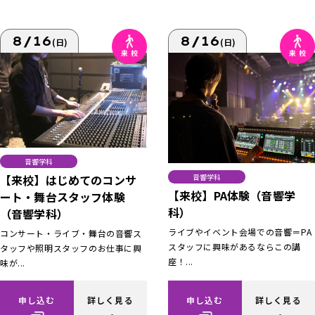
8/16
8/16
(日)
(日)
音響学科
【来校】はじめてのコンサ
音響学科
【来校】PA体験（音響学
ート・舞台スタッフ体験
科）
（音響学科）
ライブやイベント会場での音響＝PA
コンサート・ライブ・舞台の音響ス
スタッフに興味があるならこの講
タッフや照明スタッフのお仕事に興
座！...
味が...
申し込む
詳しく見る
申し込む
詳しく見る