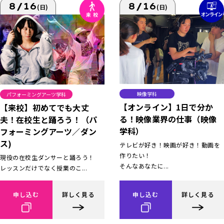
8/16
8/16
(日)
(日)
映像学科
パフォーミングアーツ学科
【オンライン】1日で分か
【来校】初めてでも大丈
る！映像業界の仕事（映像
夫！在校生と踊ろう！（パ
学科）
フォーミングアーツ／ダン
ス)
テレビが好き！映画が好き！動画を
作りたい！
現役の在校生ダンサーと踊ろう！
そんなあなたに...
レッスンだけでなく授業のこ...
申し込む
詳しく見る
申し込む
詳しく見る