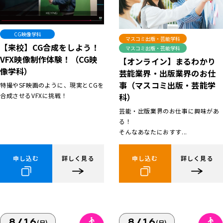
CG映像学科
マスコミ出版・芸能学科
【来校】CG合成をしよう！
マスコミ出版・芸能学科
VFX映像制作体験！（CG映
【オンライン】まるわかり
像学科）
芸能業界・出版業界のお仕
事（マスコミ出版・芸能学
特撮やSF映画のように、現実とCGを
合成させるVFXに挑戦！
科）
芸能・出版業界のお仕事に興味があ
る！
そんなあなたにおすす...
申し込む
詳しく見る
申し込む
詳しく見る
8/16
8/16
(日)
(日)