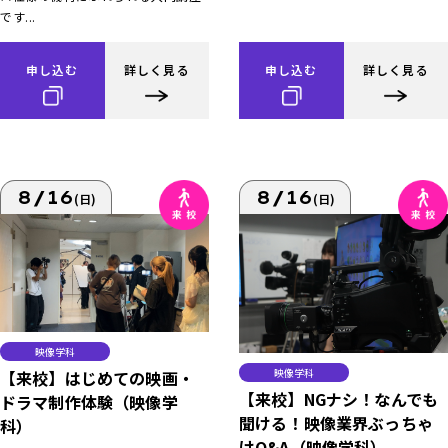
です...
申し込む
詳しく見る
申し込む
詳しく見る
8/16
8/16
(日)
(日)
映像学科
映像学科
【来校】はじめての映画・
【来校】NGナシ！なんでも
ドラマ制作体験（映像学
聞ける！映像業界ぶっちゃ
科）
けQ&A（映像学科）