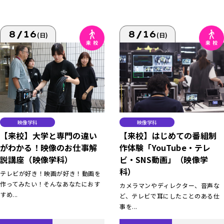
8/16
8/16
(日)
(日)
映像学科
映像学科
【来校】大学と専門の違い
【来校】はじめての番組制
がわかる！映像のお仕事解
作体験「YouTube・テレ
説講座（映像学科）
ビ・SNS動画」（映像学
科）
テレビが好き！映画が好き！動画を
作ってみたい！そんなあなたにおす
カメラマンやディレクター、音声な
すめ...
ど、テレビで耳にしたことのある仕
事を...