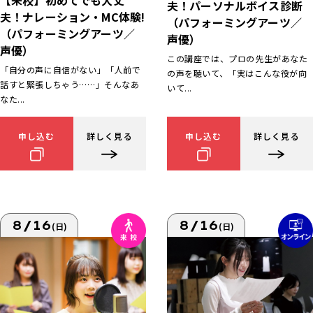
【来校】初めてでも大丈
夫！パーソナルボイス診断
夫！ナレーション・MC体験!
（パフォーミングアーツ／
（パフォーミングアーツ／
声優）
声優）
この講座では、プロの先生があなた
「自分の声に自信がない」「人前で
の声を聴いて、「実はこんな役が向
話すと緊張しちゃう……」そんなあ
いて...
なた...
申し込む
詳しく見る
申し込む
詳しく見る
8/16
8/16
(日)
(日)