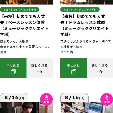
ミュージッククリエイト学科
ミュージッククリエイト学科
【来校】初めてでも大丈
【来校】初めてでも大丈
夫！ベースレッスン体験
夫！ドラムレッスン体験
（ミュージッククリエイト
（ミュージッククリエイト
学科）
学科）
初心者さん、大歓迎！
音楽のリズムを作るドラム！初心者
音楽を底から支える重要なベースに
も経験者も歓迎！
注目...
プロの講...
申し込む
詳しく見る
申し込む
詳しく見る
8/16
8/16
(日)
(日)