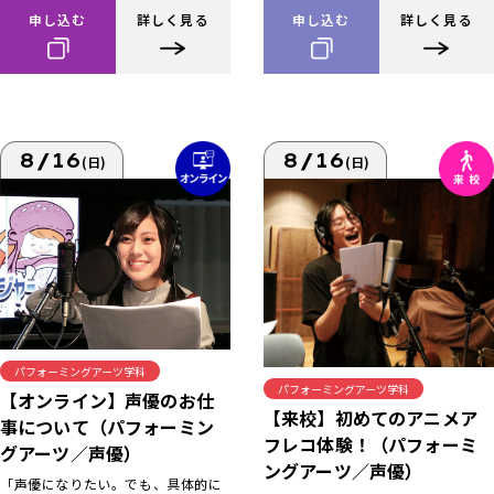
申し込む
詳しく見る
申し込む
詳しく見る
8/16
8/16
(日)
(日)
パフォーミングアーツ学科
パフォーミングアーツ学科
【オンライン】声優のお仕
【来校】初めてのアニメア
事について（パフォーミン
フレコ体験！（パフォーミ
グアーツ／声優）
ングアーツ／声優）
「声優になりたい。でも、具体的に