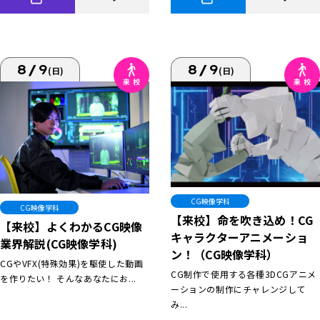
8/9
8/9
(日)
(日)
CG映像学科
CG映像学科
【来校】命を吹き込め！CG
【来校】よくわかるCG映像
キャラクターアニメーショ
業界解説(CG映像学科)
ン！（CG映像学科）
CGやVFX(特殊効果)を駆使した動画
CG制作で使用する各種3DCGアニメ
を作りたい！ そんなあなたにお...
ーションの制作にチャレンジして
み...