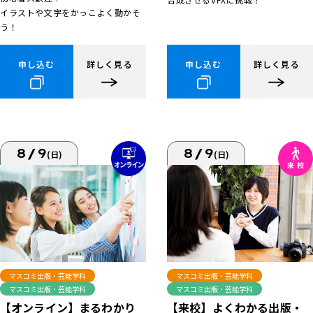
イラストや文字をかっこよく動かそ
う！
申し込む
詳しく見る
申し込む
詳しく見る
8/9
8/9
(日)
(日)
マスコミ出版・芸能学科
マスコミ出版・芸能学科
マスコミ出版・芸能学科
マスコミ出版・芸能学科
【来校】よくわかる出版・
【オンライン】まるわかり