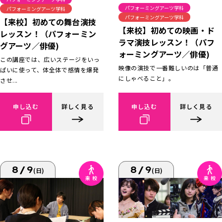
パフォーミングアーツ学科
パフォーミングアーツ学科
パフォーミングアーツ学科
【来校】初めての舞台演技
【来校】初めての映画・ド
レッスン！（パフォーミン
ラマ演技レッスン！（パフ
グアーツ／俳優)
ォーミングアーツ／俳優)
この講座では、広いステージをいっ
映像の演技で一番難しいのは「普通
ぱいに使って、体全体で感情を爆発
にしゃべること」。
させ...
申し込む
詳しく見る
申し込む
詳しく見る
8/9
8/9
(日)
(日)