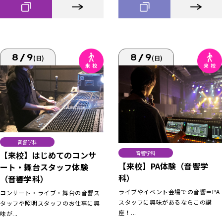
8/9
8/9
(日)
(日)
音響学科
【来校】はじめてのコンサ
音響学科
【来校】PA体験（音響学
ート・舞台スタッフ体験
科）
（音響学科）
ライブやイベント会場での音響＝PA
コンサート・ライブ・舞台の音響ス
スタッフに興味があるならこの講
タッフや照明スタッフのお仕事に興
座！...
味が...