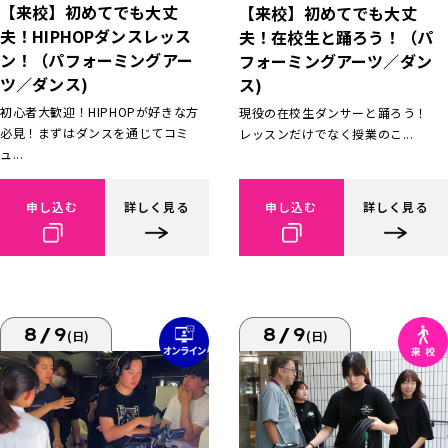
【来校】初めてでも大丈
【来校】初めてでも大丈
夫！HIPHOPダンスレッス
夫！在校生と踊ろう！（パ
ン！（パフォーミングアー
フォーミングアーツ／ダン
ツ／ダンス)
ス)
初心者大歓迎！HIPHOPが好きな方
現役の在校生ダンサーと踊ろう！
必見！まずはダンスを通じてコミ
レッスンだけでなく授業のこ...
ュ...
申し込む
詳しく見る
申し込む
詳しく見る
8/9
8/9
(日)
(日)