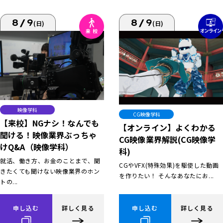
8/9
8/9
(日)
(日)
映像学科
CG映像学科
【来校】NGナシ！なんでも
【オンライン】よくわかる
聞ける！映像業界ぶっちゃ
CG映像業界解説(CG映像学
けQ&A（映像学科）
科)
就活、働き方、お金のことまで、聞
CGやVFX(特殊効果)を駆使した動画
きたくても聞けない映像業界のホン
を作りたい！ そんなあなたにお...
トの...
申し込む
詳しく見る
申し込む
詳しく見る