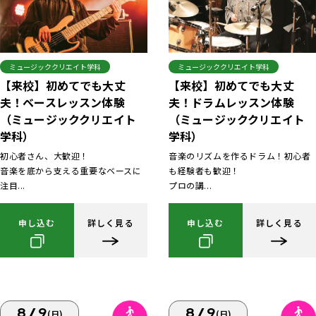
ミュージッククリエイト学科
ミュージッククリエイト学科
【来校】初めてでも大丈
【来校】初めてでも大丈
夫！ベースレッスン体験
夫！ドラムレッスン体験
（ミュージッククリエイト
（ミュージッククリエイト
学科）
学科）
初心者さん、大歓迎！
音楽のリズムを作るドラム！初心者
音楽を底から支える重要なベースに
も経験者も歓迎！
注目...
プロの講...
申し込む
詳しく見る
申し込む
詳しく見る
8/9
8/9
(日)
(日)