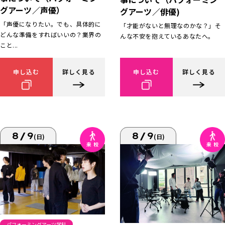
グアーツ／声優）
グアーツ／俳優)
「声優になりたい。でも、具体的に
「才能がないと無理なのかな？」そ
どんな準備をすればいいの？業界の
んな不安を抱えているあなたへ。
こと...
申し込む
詳しく見る
申し込む
詳しく見る
8/9
8/9
(日)
(日)
パフォーミングアーツ学科