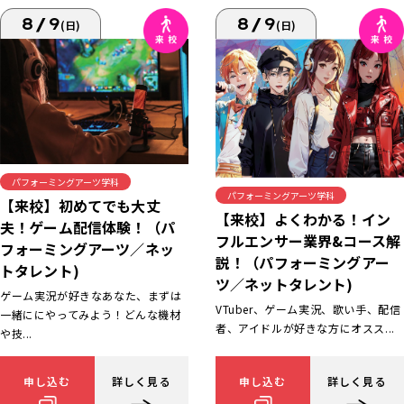
8/9
8/9
(日)
(日)
パフォーミングアーツ学科
パフォーミングアーツ学科
【来校】初めてでも大丈
【来校】よくわかる！イン
夫！ゲーム配信体験！（パ
フルエンサー業界&コース解
フォーミングアーツ／ネッ
説！（パフォーミングアー
トタレント)
ツ／ネットタレント)
ゲーム実況が好きなあなた、まずは
VTuber、ゲーム実況、歌い手、配信
一緒ににやってみよう！どんな機材
者、アイドルが好きな方にオスス...
や技...
申し込む
詳しく見る
申し込む
詳しく見る