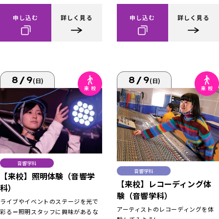
申し込む
詳しく見る
申し込む
詳しく見る
8/9
8/9
(日)
(日)
音響学科
音響学科
【来校】照明体験（音響学
【来校】レコーディング体
科）
験（音響学科）
ライブやイベントのステージを光で
アーティストのレコーディングを体
彩る＝照明スタッフに興味があるな