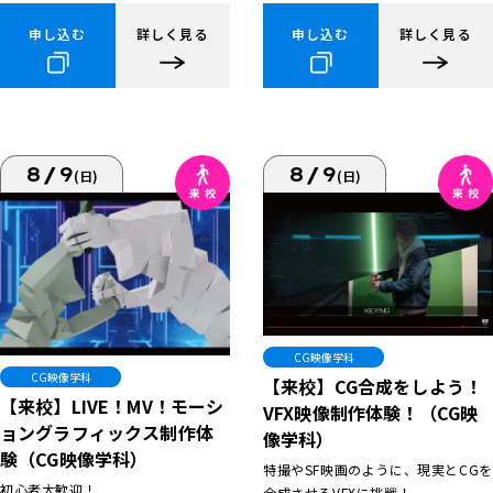
申し込む
詳しく見る
申し込む
詳しく見る
8/9
8/9
(日)
(日)
CG映像学科
CG映像学科
【来校】CG合成をしよう！
【来校】LIVE！MV！モーシ
VFX映像制作体験！（CG映
ョングラフィックス制作体
像学科）
験（CG映像学科）
特撮やSF映画のように、現実とCGを
初心者大歓迎！
合成させるVFXに挑戦！