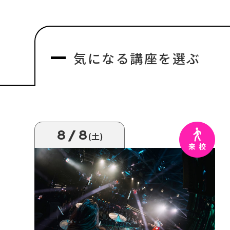
気になる
講座を選ぶ
8/8
(土)