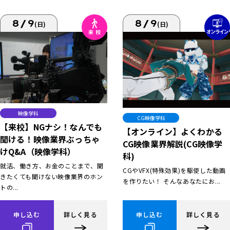
8/9
8/9
(日)
(日)
映像学科
CG映像学科
【来校】NGナシ！なんでも
【オンライン】よくわかる
聞ける！映像業界ぶっちゃ
CG映像業界解説(CG映像学
けQ&A（映像学科）
科)
就活、働き方、お金のことまで、聞
CGやVFX(特殊効果)を駆使した動画
きたくても聞けない映像業界のホン
を作りたい！ そんなあなたにお...
トの...
申し込む
詳しく見る
申し込む
詳しく見る