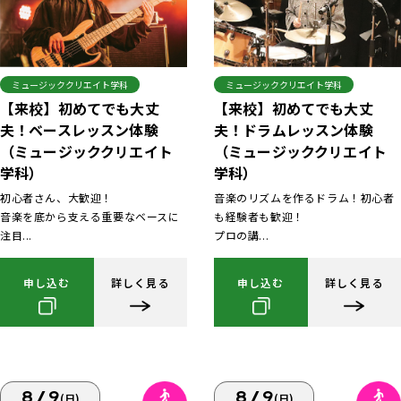
ミュージッククリエイト学科
ミュージッククリエイト学科
【来校】初めてでも大丈
【来校】初めてでも大丈
夫！ベースレッスン体験
夫！ドラムレッスン体験
（ミュージッククリエイト
（ミュージッククリエイト
学科）
学科）
初心者さん、大歓迎！
音楽のリズムを作るドラム！初心者
音楽を底から支える重要なベースに
も経験者も歓迎！
注目...
プロの講...
申し込む
詳しく見る
申し込む
詳しく見る
8/9
8/9
(日)
(日)