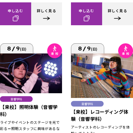
申し込む
詳しく見る
申し込む
詳しく見る
8/9
8/9
(日)
(日)
音響学科
音響学科
【来校】照明体験（音響学
【来校】レコーディング体
科）
験（音響学科）
ライブやイベントのステージを光で
アーティストのレコーディングを体
彩る＝照明スタッフに興味があるな