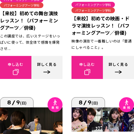
パフォーミングアーツ学科
パフォーミングアーツ学科
パフォーミングアーツ学科
【来校】初めての舞台演技
【来校】初めての映画・ド
レッスン！（パフォーミン
ラマ演技レッスン！（パフ
グアーツ／俳優)
ォーミングアーツ／俳優)
この講座では、広いステージをいっ
映像の演技で一番難しいのは「普通
ぱいに使って、体全体で感情を爆発
にしゃべること」。
させ...
申し込む
詳しく見る
申し込む
詳しく見る
8/9
8/9
(日)
(日)