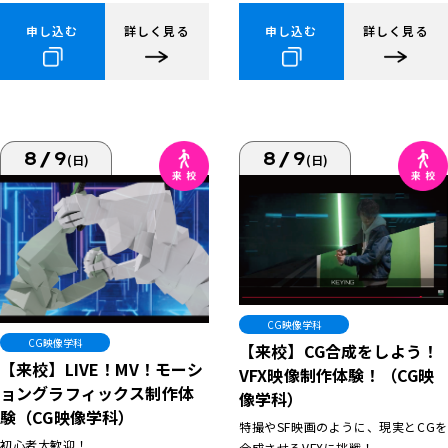
申し込む
詳しく見る
申し込む
詳しく見る
8/9
8/9
(日)
(日)
CG映像学科
CG映像学科
【来校】CG合成をしよう！
【来校】LIVE！MV！モーシ
VFX映像制作体験！（CG映
ョングラフィックス制作体
像学科）
験（CG映像学科）
特撮やSF映画のように、現実とCGを
初心者大歓迎！
合成させるVFXに挑戦！