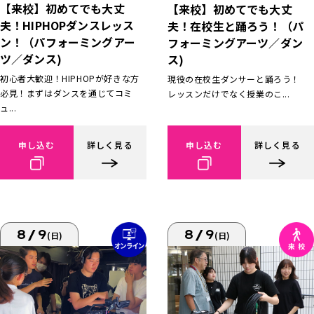
【来校】初めてでも大丈
【来校】初めてでも大丈
夫！HIPHOPダンスレッス
夫！在校生と踊ろう！（パ
ン！（パフォーミングアー
フォーミングアーツ／ダン
ツ／ダンス)
ス)
初心者大歓迎！HIPHOPが好きな方
現役の在校生ダンサーと踊ろう！
必見！まずはダンスを通じてコミ
レッスンだけでなく授業のこ...
ュ...
申し込む
詳しく見る
申し込む
詳しく見る
8/9
8/9
(日)
(日)