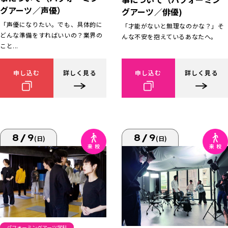
グアーツ／声優）
グアーツ／俳優)
「声優になりたい。でも、具体的に
「才能がないと無理なのかな？」そ
どんな準備をすればいいの？業界の
んな不安を抱えているあなたへ。
こと...
申し込む
詳しく見る
申し込む
詳しく見る
8/9
8/9
(日)
(日)
パフォーミングアーツ学科