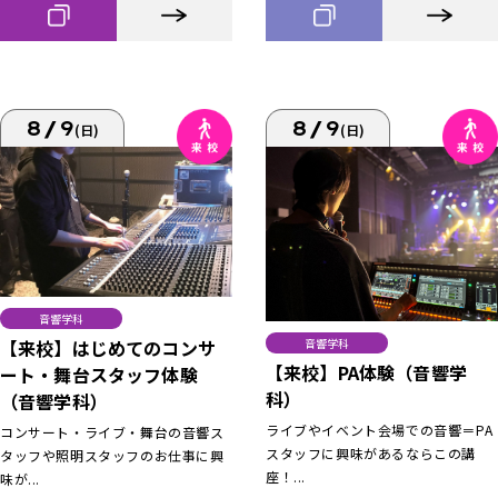
8/9
8/9
(日)
(日)
音響学科
【来校】はじめてのコンサ
音響学科
【来校】PA体験（音響学
ート・舞台スタッフ体験
科）
（音響学科）
ライブやイベント会場での音響＝PA
コンサート・ライブ・舞台の音響ス
スタッフに興味があるならこの講
タッフや照明スタッフのお仕事に興
座！...
味が...