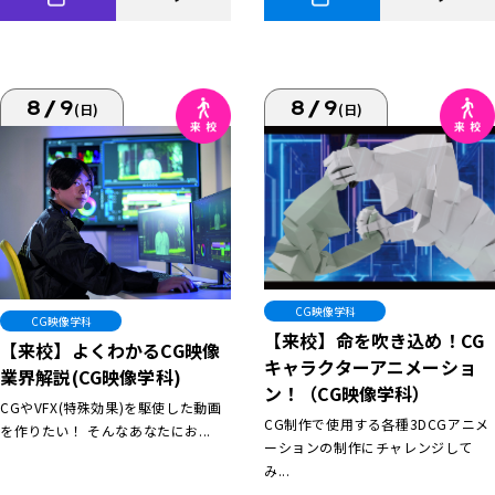
8/9
8/9
(日)
(日)
CG映像学科
CG映像学科
【来校】命を吹き込め！CG
【来校】よくわかるCG映像
キャラクターアニメーショ
業界解説(CG映像学科)
ン！（CG映像学科）
CGやVFX(特殊効果)を駆使した動画
CG制作で使用する各種3DCGアニメ
を作りたい！ そんなあなたにお...
ーションの制作にチャレンジして
み...