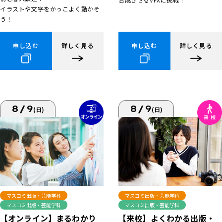
イラストや文字をかっこよく動かそ
う！
申し込む
詳しく見る
申し込む
詳しく見る
8/9
8/9
(日)
(日)
マスコミ出版・芸能学科
マスコミ出版・芸能学科
マスコミ出版・芸能学科
マスコミ出版・芸能学科
【来校】よくわかる出版・
【オンライン】まるわかり