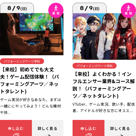
8/9
8/9
(日)
(日)
パフォーミングアーツ学科
パフォーミングアーツ学科
【来校】初めてでも大丈
【来校】よくわかる！イン
夫！ゲーム配信体験！（パ
フルエンサー業界&コース解
フォーミングアーツ／ネッ
説！（パフォーミングアー
トタレント)
ツ／ネットタレント)
ゲーム実況が好きなあなた、まずは
VTuber、ゲーム実況、歌い手、配信
一緒ににやってみよう！どんな機材
者、アイドルが好きな方にオスス...
や技...
申し込む
詳しく見る
申し込む
詳しく見る