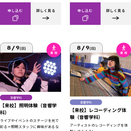
申し込む
詳しく見る
申し込む
詳しく見る
8/9
8/9
(日)
(日)
音響学科
音響学科
【来校】照明体験（音響学
【来校】レコーディング体
科）
験（音響学科）
ライブやイベントのステージを光で
アーティストのレコーディングを体
彩る＝照明スタッフに興味があるな