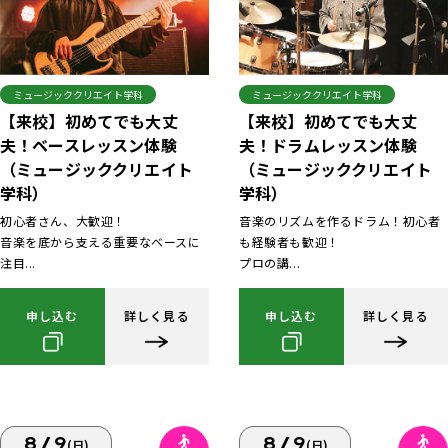
ミュージッククリエイト学科
ミュージッククリエイト学科
【来校】初めてでも大丈
【来校】初めてでも大丈
夫！ベースレッスン体験
夫！ドラムレッスン体験
（ミュージッククリエイト
（ミュージッククリエイト
学科）
学科）
初心者さん、大歓迎！
音楽のリズムを作るドラム！初心者
音楽を底から支える重要なベースに
も経験者も歓迎！
注目...
プロの講...
申し込む
詳しく見る
申し込む
詳しく見る
8/9
8/9
(日)
(日)