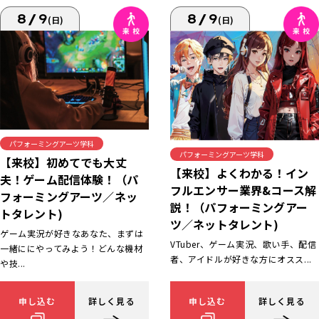
8/9
8/9
(日)
(日)
パフォーミングアーツ学科
パフォーミングアーツ学科
【来校】初めてでも大丈
【来校】よくわかる！イン
夫！ゲーム配信体験！（パ
フルエンサー業界&コース解
フォーミングアーツ／ネッ
説！（パフォーミングアー
トタレント)
ツ／ネットタレント)
ゲーム実況が好きなあなた、まずは
VTuber、ゲーム実況、歌い手、配信
一緒ににやってみよう！どんな機材
者、アイドルが好きな方にオスス...
や技...
申し込む
詳しく見る
申し込む
詳しく見る