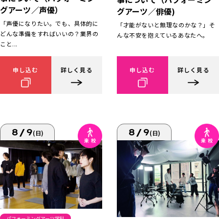
グアーツ／声優）
グアーツ／俳優)
「声優になりたい。でも、具体的に
「才能がないと無理なのかな？」そ
どんな準備をすればいいの？業界の
んな不安を抱えているあなたへ。
こと...
申し込む
詳しく見る
申し込む
詳しく見る
8/9
8/9
(日)
(日)
パフォーミングアーツ学科