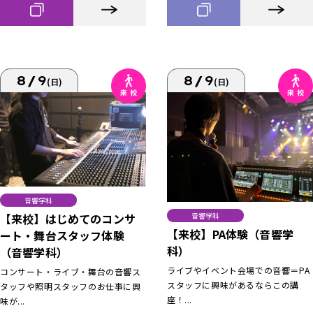
8/9
8/9
(日)
(日)
音響学科
【来校】はじめてのコンサ
音響学科
【来校】PA体験（音響学
ート・舞台スタッフ体験
科）
（音響学科）
ライブやイベント会場での音響＝PA
コンサート・ライブ・舞台の音響ス
スタッフに興味があるならこの講
タッフや照明スタッフのお仕事に興
座！...
味が...