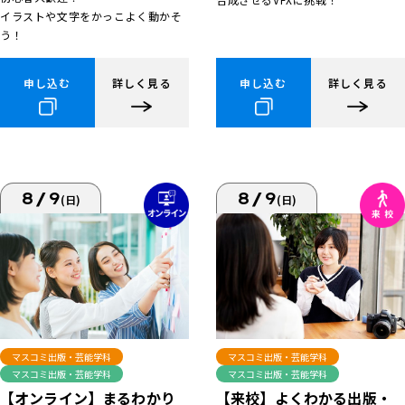
イラストや文字をかっこよく動かそ
う！
申し込む
詳しく見る
申し込む
詳しく見る
8/9
8/9
(日)
(日)
マスコミ出版・芸能学科
マスコミ出版・芸能学科
マスコミ出版・芸能学科
マスコミ出版・芸能学科
【来校】よくわかる出版・
【オンライン】まるわかり