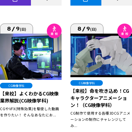
8/9
8/9
(日)
(日)
CG映像学科
CG映像学科
【来校】命を吹き込め！CG
【来校】よくわかるCG映像
キャラクターアニメーショ
業界解説(CG映像学科)
ン！（CG映像学科）
CGやVFX(特殊効果)を駆使した動画
CG制作で使用する各種3DCGアニメ
を作りたい！ そんなあなたにお...
ーションの制作にチャレンジして
み...