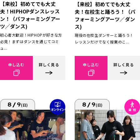
【来校】初めてでも大丈
【来校】初めてでも大丈
夫！HIPHOPダンスレッス
夫！在校生と踊ろう！（パ
ン！（パフォーミングアー
フォーミングアーツ／ダン
ツ／ダンス)
ス)
初心者大歓迎！HIPHOPが好きな方
現役の在校生ダンサーと踊ろう！
必見！まずはダンスを通じてコミ
レッスンだけでなく授業のこ...
ュ...
申し込む
詳しく見る
申し込む
詳しく見る
8/9
8/9
(日)
(日)