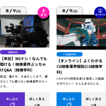
8/9
8/9
(日)
(日)
映像学科
CG映像学科
【来校】NGナシ！なんでも
【オンライン】よくわかる
聞ける！映像業界ぶっちゃ
CG映像業界解説(CG映像学
けQ&A（映像学科）
科)
就活、働き方、お金のことまで、聞
CGやVFX(特殊効果)を駆使した動画
きたくても聞けない映像業界のホン
を作りたい！ そんなあなたにお...
トの...
申し込む
詳しく見る
申し込む
詳しく見る