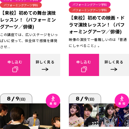
パフォーミングアーツ学科
パフォーミングアーツ学科
パフォーミングアーツ学科
【来校】初めての舞台演技
【来校】初めての映画・ド
レッスン！（パフォーミン
ラマ演技レッスン！（パフ
グアーツ／俳優)
ォーミングアーツ／俳優)
この講座では、広いステージをいっ
映像の演技で一番難しいのは「普通
ぱいに使って、体全体で感情を爆発
にしゃべること」。
させ...
申し込む
詳しく見る
申し込む
詳しく見る
8/9
8/9
(日)
(日)