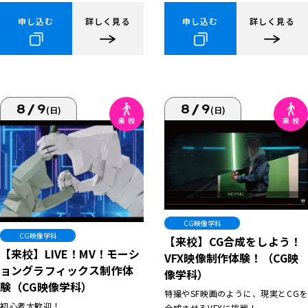
申し込む
詳しく見る
申し込む
詳しく見る
8/9
8/9
(日)
(日)
CG映像学科
CG映像学科
【来校】CG合成をしよう！
【来校】LIVE！MV！モーシ
VFX映像制作体験！（CG映
ョングラフィックス制作体
像学科）
験（CG映像学科）
特撮やSF映画のように、現実とCGを
初心者大歓迎！
合成させるVFXに挑戦！