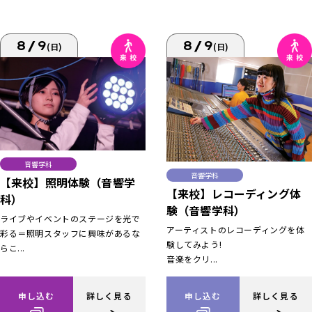
8/9
8/9
(日)
(日)
音響学科
音響学科
【来校】照明体験（音響学
【来校】レコーディング体
科）
験（音響学科）
ライブやイベントのステージを光で
アーティストのレコーディングを体
彩る＝照明スタッフに興味があるな
験してみよう!
らこ...
音楽をクリ...
申し込む
詳しく見る
申し込む
詳しく見る