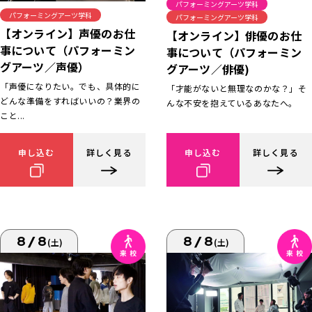
パフォーミングアーツ学科
パフォーミングアーツ学科
パフォーミングアーツ学科
【オンライン】声優のお仕
【オンライン】俳優のお仕
事について（パフォーミン
事について（パフォーミン
グアーツ／声優）
グアーツ／俳優)
「声優になりたい。でも、具体的に
「才能がないと無理なのかな？」そ
どんな準備をすればいいの？業界の
んな不安を抱えているあなたへ。
こと...
申し込む
詳しく見る
申し込む
詳しく見る
8/8
8/8
(土)
(土)