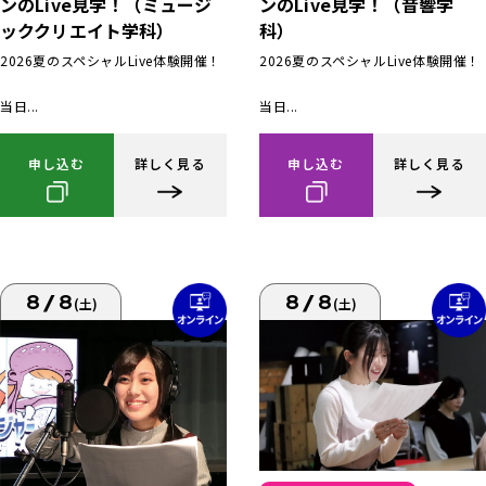
ンのLive見学！（ミュージ
ンのLive見学！（音響学
ッククリエイト学科）
科）
2026夏のスペシャルLive体験開催！
2026夏のスペシャルLive体験開催！
当日...
当日...
申し込む
詳しく見る
申し込む
詳しく見る
8/8
8/8
(土)
(土)