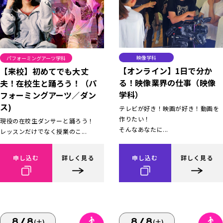
映像学科
パフォーミングアーツ学科
【オンライン】1日で分か
【来校】初めてでも大丈
る！映像業界の仕事（映像
夫！在校生と踊ろう！（パ
学科）
フォーミングアーツ／ダン
ス)
テレビが好き！映画が好き！動画を
作りたい！
現役の在校生ダンサーと踊ろう！
そんなあなたに...
レッスンだけでなく授業のこ...
申し込む
詳しく見る
申し込む
詳しく見る
8/8
8/8
(土)
(土)