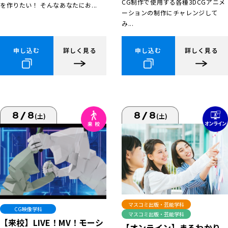
CG制作で使用する各種3DCGアニメ
を作りたい！ そんなあなたにお...
ーションの制作にチャレンジして
み...
申し込む
詳しく見る
申し込む
詳しく見る
8/8
8/8
(土)
(土)
マスコミ出版・芸能学科
CG映像学科
マスコミ出版・芸能学科
【来校】LIVE！MV！モーシ
【オンライン】まるわかり