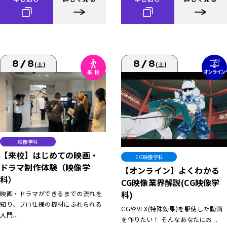
8/8
8/8
(土)
(土)
映像学科
【来校】はじめての映画・
CG映像学科
ドラマ制作体験（映像学
【オンライン】よくわかる
科）
CG映像業界解説(CG映像学
科)
映画・ドラマができるまでの流れを
知り、プロ仕様の機材にふれられる
CGやVFX(特殊効果)を駆使した動画
入門...
を作りたい！ そんなあなたにお...