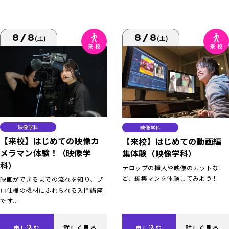
8/8
8/8
(土)
(土)
映像学科
映像学科
【来校】はじめての映像カ
【来校】はじめての動画編
メラマン体験！（映像学
集体験（映像学科）
科）
テロップの挿入や映像のカットな
ど、編集マンを体験してみよう！
映画ができるまでの流れを知り、プ
ロ仕様の機材にふれられる入門講座
です...
申し込む
詳しく見る
申し込む
詳しく見る