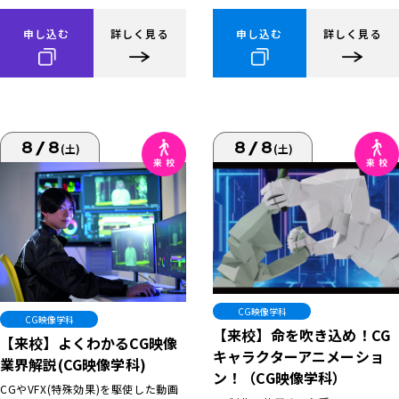
申し込む
詳しく見る
申し込む
詳しく見る
8/8
8/8
(土)
(土)
CG映像学科
CG映像学科
【来校】命を吹き込め！CG
【来校】よくわかるCG映像
キャラクターアニメーショ
業界解説(CG映像学科)
ン！（CG映像学科）
CGやVFX(特殊効果)を駆使した動画