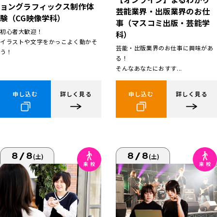
ョングラフィックス制作体
芸能業界・出版業界のお仕
験（CG映像学科）
事（マスコミ出版・芸能学
初心者大歓迎！
科）
イラストや文字をかっこよく動かそ
芸能・出版業界のお仕事に興味があ
う！
る！
そんなあなたにおすす...
申し込む
詳しく見る
申し込む
詳しく見る
8/8
8/8
(土)
(土)