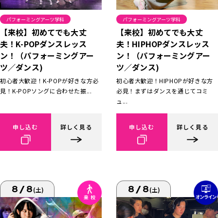
パフォーミングアーツ学科
パフォーミングアーツ学科
【来校】初めてでも大丈
【来校】初めてでも大丈
夫！K-POPダンスレッス
夫！HIPHOPダンスレッス
ン！（パフォーミングアー
ン！（パフォーミングアー
ツ／ダンス)
ツ／ダンス)
初心者大歓迎！K-POPが好きな方必
初心者大歓迎！HIPHOPが好きな方
見！K-POPソングに合わせた振...
必見！まずはダンスを通じてコミ
ュ...
申し込む
詳しく見る
申し込む
詳しく見る
8/8
8/8
(土)
(土)