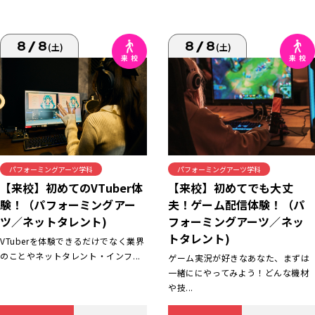
8/8
8/8
(土)
(土)
パフォーミングアーツ学科
パフォーミングアーツ学科
【来校】初めてでも大丈
【来校】初めてのVTuber体
夫！ゲーム配信体験！（パ
験！（パフォーミングアー
フォーミングアーツ／ネッ
ツ／ネットタレント)
トタレント)
VTuberを体験できるだけでなく業界
のことやネットタレント・インフ...
ゲーム実況が好きなあなた、まずは
一緒ににやってみよう！どんな機材
や技...