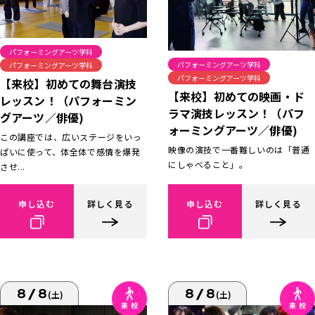
パフォーミングアーツ学科
パフォーミングアーツ学科
パフォーミングアーツ学科
パフォーミングアーツ学科
【来校】初めての舞台演技
【来校】初めての映画・ド
レッスン！（パフォーミン
ラマ演技レッスン！（パフ
グアーツ／俳優)
ォーミングアーツ／俳優)
この講座では、広いステージをいっ
映像の演技で一番難しいのは「普通
ぱいに使って、体全体で感情を爆発
にしゃべること」。
させ...
申し込む
詳しく見る
申し込む
詳しく見る
8/8
8/8
(土)
(土)