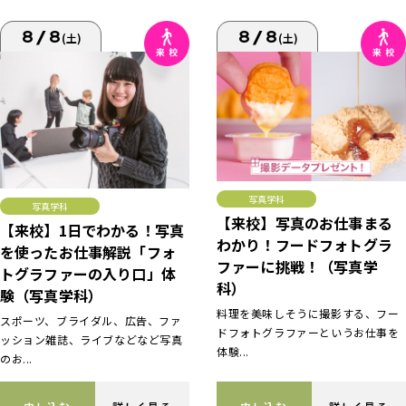
8/8
8/8
(土)
(土)
写真学科
写真学科
【来校】写真のお仕事まる
【来校】1日でわかる！写真
わかり！フードフォトグラ
を使ったお仕事解説「フォ
ファーに挑戦！（写真学
トグラファーの入り口」体
科）
験（写真学科）
料理を美味しそうに撮影する、フー
スポーツ、ブライダル、広告、ファ
ドフォトグラファーというお仕事を
ッション雑誌、ライブなどなど写真
体験...
のお...