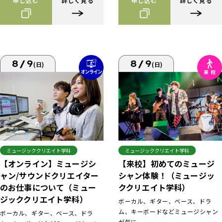
申し込む
詳しく見る
申し込む
詳しく見る
8/9
8/9
(日)
(日)
ミュージッククリエイト学科
ミュージッククリエイト学科
【来校】初めてのミュージ
【オンライン】ミュージシ
シャン体験！（ミュージッ
ャン/サウンドクリエイター
ククリエイト学科）
のお仕事について（ミュー
ジッククリエイト学科）
ボーカル、ギター、ベース、ドラ
ム、キーボードなどミュージシャン
ボーカル、ギター、ベース、ドラ
が気に...