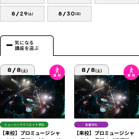
8/29
8/30
(土)
(日)
気になる
講座を選ぶ
8/8
8/8
(土)
(土)
ミュージッククリエイト学科
音響学科
【来校】プロミュージシャ
【来校】プロミュージシャ