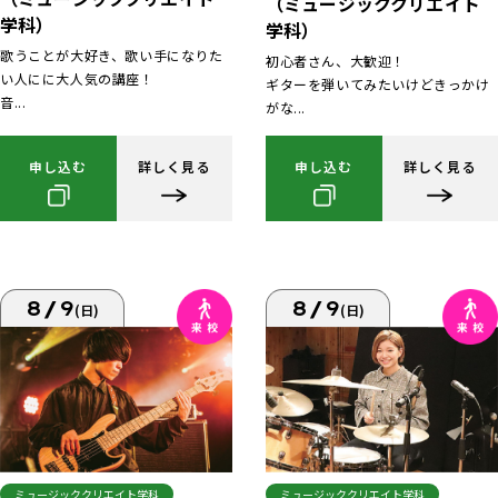
（ミュージッククリエイト
学科）
学科）
歌うことが大好き、歌い手になりた
初心者さん、大歓迎！
い人にに大人気の講座！
ギターを弾いてみたいけどきっかけ
音...
がな...
申し込む
詳しく見る
申し込む
詳しく見る
8/9
8/9
(日)
(日)
ミュージッククリエイト学科
ミュージッククリエイト学科