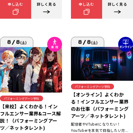
申し込む
詳しく見る
申し込む
詳しく見る
8/8
8/8
(土)
(土)
パフォーミングアーツ学科
【オンライン】よくわか
パフォーミングアーツ学科
る！インフルエンサー業界
【来校】よくわかる！イン
のお仕事（パフォーミング
フルエンサー業界&コース解
アーツ／ネットタレント)
説！（パフォーミングアー
配信者やVTuberになりたい！
ツ／ネットタレント)
YouTuberを本気で目指したい方...