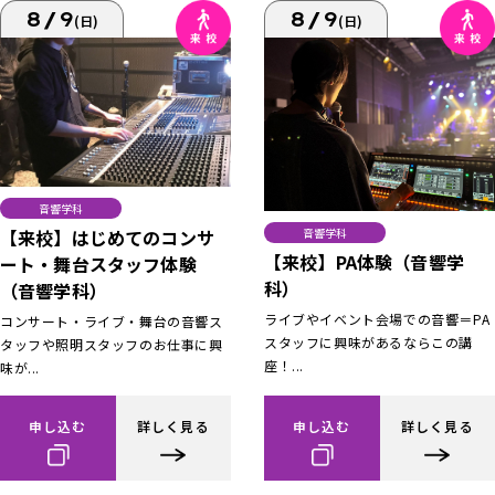
8/9
8/9
(日)
(日)
音響学科
【来校】はじめてのコンサ
音響学科
【来校】PA体験（音響学
ート・舞台スタッフ体験
科）
（音響学科）
ライブやイベント会場での音響＝PA
コンサート・ライブ・舞台の音響ス
スタッフに興味があるならこの講
タッフや照明スタッフのお仕事に興
座！...
味が...
申し込む
詳しく見る
申し込む
詳しく見る