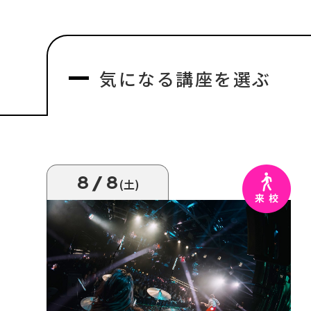
気になる
講座を選ぶ
8/8
(土)