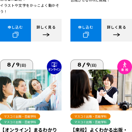
イラストや文字をかっこよく動かそ
う！
申し込む
詳しく見る
申し込む
詳しく見る
8/9
8/9
(日)
(日)
マスコミ出版・芸能学科
マスコミ出版・芸能学科
マスコミ出版・芸能学科
マスコミ出版・芸能学科
【来校】よくわかる出版・
【オンライン】まるわかり