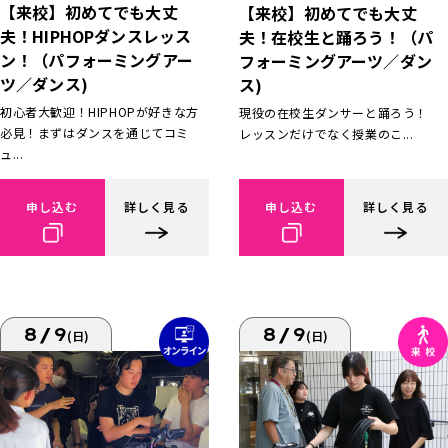
【来校】初めてでも大丈
【来校】初めてでも大丈
夫！HIPHOPダンスレッス
夫！在校生と踊ろう！（パ
ン！（パフォーミングアー
フォーミングアーツ／ダン
ツ／ダンス)
ス)
初心者大歓迎！HIPHOPが好きな方
現役の在校生ダンサーと踊ろう！
必見！まずはダンスを通じてコミ
レッスンだけでなく授業のこ...
ュ...
申し込む
詳しく見る
申し込む
詳しく見る
8/9
8/9
(日)
(日)