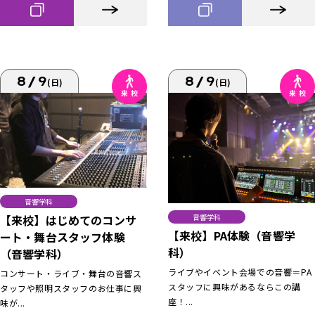
8/9
8/9
(日)
(日)
音響学科
【来校】はじめてのコンサ
音響学科
【来校】PA体験（音響学
ート・舞台スタッフ体験
科）
（音響学科）
ライブやイベント会場での音響＝PA
コンサート・ライブ・舞台の音響ス
スタッフに興味があるならこの講
タッフや照明スタッフのお仕事に興
座！...
味が...