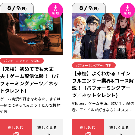
8/9
8/9
(日)
(日)
パフォーミングアーツ学科
パフォーミングアーツ学科
【来校】初めてでも大丈
【来校】よくわかる！イン
夫！ゲーム配信体験！（パ
フルエンサー業界&コース解
フォーミングアーツ／ネッ
説！（パフォーミングアー
トタレント)
ツ／ネットタレント)
ゲーム実況が好きなあなた、まずは
VTuber、ゲーム実況、歌い手、配信
一緒ににやってみよう！どんな機材
者、アイドルが好きな方にオスス...
や技...
申し込む
詳しく見る
申し込む
詳しく見る