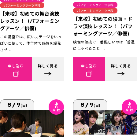
パフォーミングアーツ学科
パフォーミングアーツ学科
パフォーミングアーツ学科
【来校】初めての舞台演技
【来校】初めての映画・ド
レッスン！（パフォーミン
ラマ演技レッスン！（パフ
グアーツ／俳優)
ォーミングアーツ／俳優)
この講座では、広いステージをいっ
映像の演技で一番難しいのは「普通
ぱいに使って、体全体で感情を爆発
にしゃべること」。
させ...
申し込む
詳しく見る
申し込む
詳しく見る
8/9
8/9
(日)
(日)