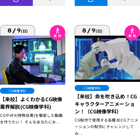
8/9
8/9
(日)
(日)
CG映像学科
CG映像学科
【来校】命を吹き込め！CG
【来校】よくわかるCG映像
キャラクターアニメーショ
業界解説(CG映像学科)
ン！（CG映像学科）
CGやVFX(特殊効果)を駆使した動画
CG制作で使用する各種3DCGアニメ
を作りたい！ そんなあなたにお...
ーションの制作にチャレンジして
み...