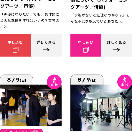
グアーツ／声優）
グアーツ／俳優)
「声優になりたい。でも、具体的に
「才能がないと無理なのかな？」そ
どんな準備をすればいいの？業界の
んな不安を抱えているあなたへ。
こと...
申し込む
詳しく見る
申し込む
詳しく見る
8/9
8/9
(日)
(日)
パフォーミングアーツ学科