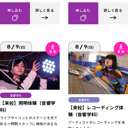
申し込む
詳しく見る
申し込む
詳しく見る
8/9
8/9
(日)
(日)
音響学科
音響学科
【来校】照明体験（音響学
【来校】レコーディング体
科）
験（音響学科）
ライブやイベントのステージを光で
アーティストのレコーディングを体
彩る＝照明スタッフに興味があるな