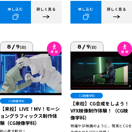
申し込む
詳しく見る
申し込む
詳しく見る
8/9
8/9
(日)
(日)
CG映像学科
CG映像学科
【来校】CG合成をしよう！
【来校】LIVE！MV！モーシ
VFX映像制作体験！（CG映
ョングラフィックス制作体
像学科）
験（CG映像学科）
特撮やSF映画のように、現実とCGを
初心者大歓迎！
合成させるVFXに挑戦！