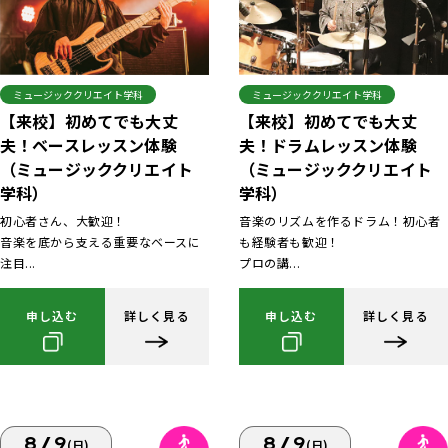
ミュージッククリエイト学科
ミュージッククリエイト学科
【来校】初めてでも大丈
【来校】初めてでも大丈
夫！ベースレッスン体験
夫！ドラムレッスン体験
（ミュージッククリエイト
（ミュージッククリエイト
学科）
学科）
初心者さん、大歓迎！
音楽のリズムを作るドラム！初心者
音楽を底から支える重要なベースに
も経験者も歓迎！
注目...
プロの講...
申し込む
詳しく見る
申し込む
詳しく見る
8/9
8/9
(日)
(日)