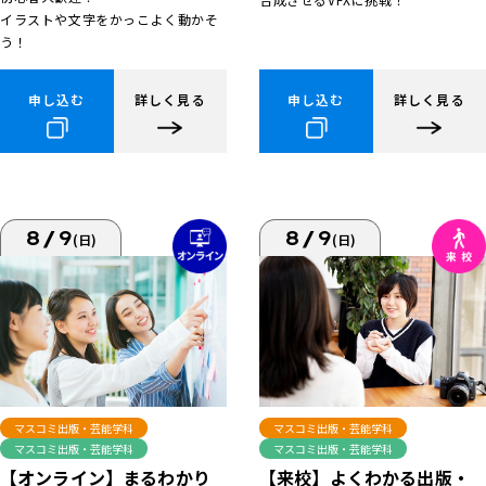
イラストや文字をかっこよく動かそ
う！
申し込む
詳しく見る
申し込む
詳しく見る
8/9
8/9
(日)
(日)
マスコミ出版・芸能学科
マスコミ出版・芸能学科
マスコミ出版・芸能学科
マスコミ出版・芸能学科
【来校】よくわかる出版・
【オンライン】まるわかり