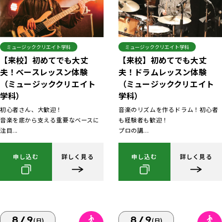
ミュージッククリエイト学科
ミュージッククリエイト学科
【来校】初めてでも大丈
【来校】初めてでも大丈
夫！ベースレッスン体験
夫！ドラムレッスン体験
（ミュージッククリエイト
（ミュージッククリエイト
学科）
学科）
初心者さん、大歓迎！
音楽のリズムを作るドラム！初心者
音楽を底から支える重要なベースに
も経験者も歓迎！
注目...
プロの講...
申し込む
詳しく見る
申し込む
詳しく見る
8/9
8/9
(日)
(日)