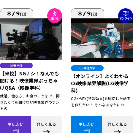
8/9
8/9
(日)
(日)
映像学科
CG映像学科
【来校】NGナシ！なんでも
【オンライン】よくわかる
聞ける！映像業界ぶっちゃ
CG映像業界解説(CG映像学
けQ&A（映像学科）
科)
就活、働き方、お金のことまで、聞
CGやVFX(特殊効果)を駆使した動画
きたくても聞けない映像業界のホン
を作りたい！ そんなあなたにお...
トの...
申し込む
詳しく見る
申し込む
詳しく見る