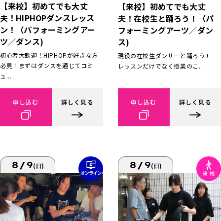
【来校】初めてでも大丈
【来校】初めてでも大丈
夫！HIPHOPダンスレッス
夫！在校生と踊ろう！（パ
ン！（パフォーミングアー
フォーミングアーツ／ダン
ツ／ダンス)
ス)
初心者大歓迎！HIPHOPが好きな方
現役の在校生ダンサーと踊ろう！
必見！まずはダンスを通じてコミ
レッスンだけでなく授業のこ...
ュ...
申し込む
詳しく見る
申し込む
詳しく見る
8/9
8/9
(日)
(日)