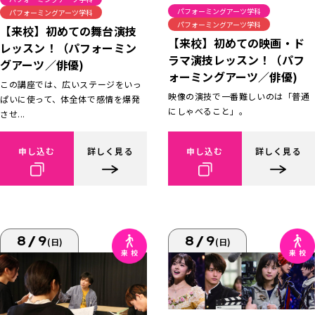
パフォーミングアーツ学科
パフォーミングアーツ学科
パフォーミングアーツ学科
【来校】初めての舞台演技
【来校】初めての映画・ド
レッスン！（パフォーミン
ラマ演技レッスン！（パフ
グアーツ／俳優)
ォーミングアーツ／俳優)
この講座では、広いステージをいっ
映像の演技で一番難しいのは「普通
ぱいに使って、体全体で感情を爆発
にしゃべること」。
させ...
申し込む
詳しく見る
申し込む
詳しく見る
8/9
8/9
(日)
(日)