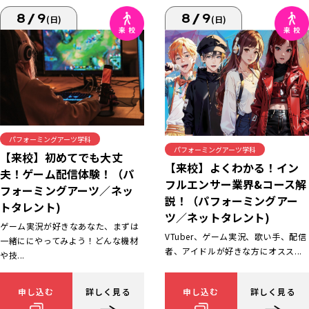
8/9
8/9
(日)
(日)
パフォーミングアーツ学科
パフォーミングアーツ学科
【来校】初めてでも大丈
【来校】よくわかる！イン
夫！ゲーム配信体験！（パ
フルエンサー業界&コース解
フォーミングアーツ／ネッ
説！（パフォーミングアー
トタレント)
ツ／ネットタレント)
ゲーム実況が好きなあなた、まずは
VTuber、ゲーム実況、歌い手、配信
一緒ににやってみよう！どんな機材
者、アイドルが好きな方にオスス...
や技...
申し込む
詳しく見る
申し込む
詳しく見る