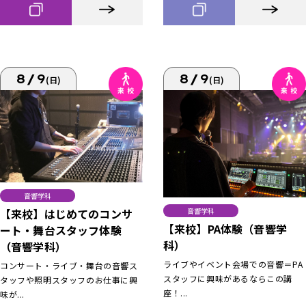
8/9
8/9
(日)
(日)
音響学科
【来校】はじめてのコンサ
音響学科
【来校】PA体験（音響学
ート・舞台スタッフ体験
科）
（音響学科）
ライブやイベント会場での音響＝PA
コンサート・ライブ・舞台の音響ス
スタッフに興味があるならこの講
タッフや照明スタッフのお仕事に興
座！...
味が...