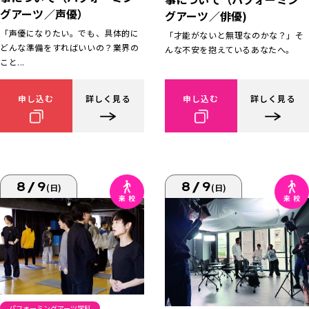
グアーツ／声優）
グアーツ／俳優)
「声優になりたい。でも、具体的に
「才能がないと無理なのかな？」そ
どんな準備をすればいいの？業界の
んな不安を抱えているあなたへ。
こと...
申し込む
詳しく見る
申し込む
詳しく見る
8/9
8/9
(日)
(日)
パフォーミングアーツ学科