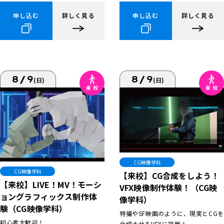
申し込む
詳しく見る
申し込む
詳しく見る
8/9
8/9
(日)
(日)
CG映像学科
CG映像学科
【来校】CG合成をしよう！
【来校】LIVE！MV！モーシ
VFX映像制作体験！（CG映
ョングラフィックス制作体
像学科）
験（CG映像学科）
特撮やSF映画のように、現実とCGを
初心者大歓迎！
合成させるVFXに挑戦！