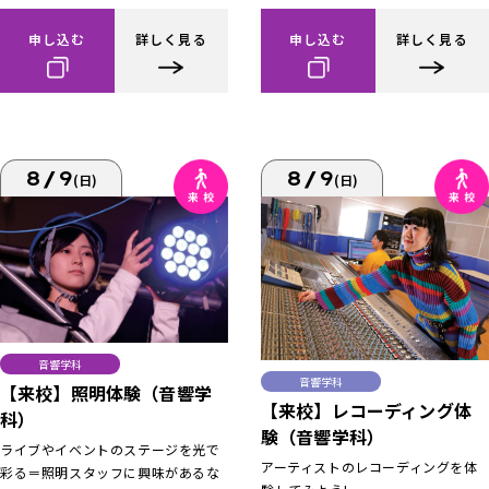
申し込む
詳しく見る
申し込む
詳しく見る
8/9
8/9
(日)
(日)
音響学科
音響学科
【来校】照明体験（音響学
【来校】レコーディング体
科）
験（音響学科）
ライブやイベントのステージを光で
アーティストのレコーディングを体
彩る＝照明スタッフに興味があるな