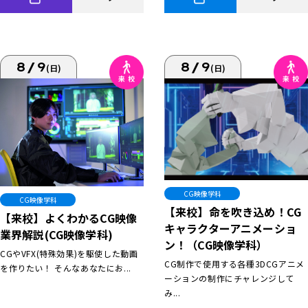
8/9
8/9
(日)
(日)
CG映像学科
CG映像学科
【来校】命を吹き込め！CG
【来校】よくわかるCG映像
キャラクターアニメーショ
業界解説(CG映像学科)
ン！（CG映像学科）
CGやVFX(特殊効果)を駆使した動画
CG制作で使用する各種3DCGアニメ
を作りたい！ そんなあなたにお...
ーションの制作にチャレンジして
み...