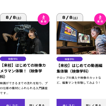
8/8
8/8
(土)
(土)
映像学科
映像学科
【来校】はじめての映像カ
【来校】はじめての動画編
メラマン体験！（映像学
集体験（映像学科）
科）
テロップの挿入や映像のカットな
ど、編集マンを体験してみよう！
映画ができるまでの流れを知り、プ
ロ仕様の機材にふれられる入門講座
です...
申し込む
詳しく見る
申し込む
詳しく見る