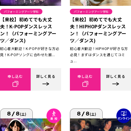
パフォーミングアーツ学科
パフォーミングアーツ学科
【来校】初めてでも大丈
【来校】初めてでも大丈
夫！K-POPダンスレッス
夫！HIPHOPダンスレッス
ン！（パフォーミングアー
ン！（パフォーミングアー
ツ／ダンス)
ツ／ダンス)
初心者大歓迎！K-POPが好きな方必
初心者大歓迎！HIPHOPが好きな方
見！K-POPソングに合わせた振...
必見！まずはダンスを通じてコミ
ュ...
申し込む
詳しく見る
申し込む
詳しく見る
8/8
8/8
(土)
(土)