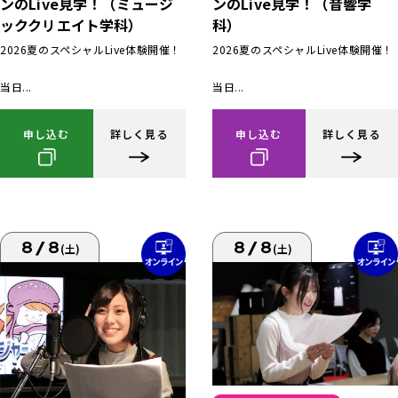
ンのLive見学！（ミュージ
ンのLive見学！（音響学
ッククリエイト学科）
科）
2026夏のスペシャルLive体験開催！
2026夏のスペシャルLive体験開催！
当日...
当日...
申し込む
詳しく見る
申し込む
詳しく見る
8/8
8/8
(土)
(土)