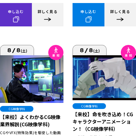
申し込む
詳しく見る
申し込む
詳しく見る
8/8
8/8
(土)
(土)
CG映像学科
CG映像学科
【来校】命を吹き込め！CG
【来校】よくわかるCG映像
キャラクターアニメーショ
業界解説(CG映像学科)
ン！（CG映像学科）
CGやVFX(特殊効果)を駆使した動画