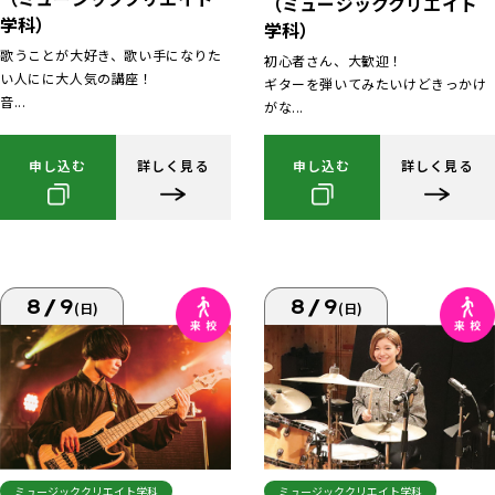
（ミュージッククリエイト
学科）
学科）
歌うことが大好き、歌い手になりた
初心者さん、大歓迎！
い人にに大人気の講座！
ギターを弾いてみたいけどきっかけ
音...
がな...
申し込む
詳しく見る
申し込む
詳しく見る
8/9
8/9
(日)
(日)
ミュージッククリエイト学科
ミュージッククリエイト学科