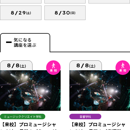
8/29
8/30
(土)
(日)
気になる
講座を選ぶ
8/8
8/8
(土)
(土)
ミュージッククリエイト学科
音響学科
【来校】プロミュージシャ
【来校】プロミュージシャ