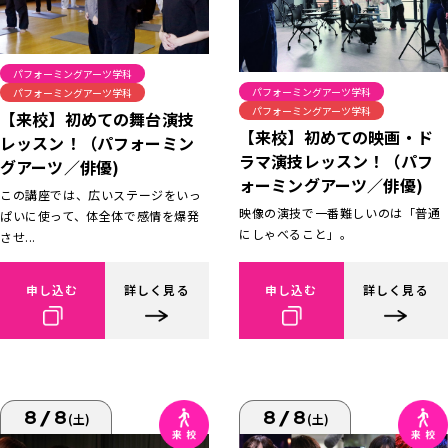
パフォーミングアーツ学科
パフォーミングアーツ学科
パフォーミングアーツ学科
パフォーミングアーツ学科
【来校】初めての舞台演技
【来校】初めての映画・ド
レッスン！（パフォーミン
ラマ演技レッスン！（パフ
グアーツ／俳優)
ォーミングアーツ／俳優)
この講座では、広いステージをいっ
映像の演技で一番難しいのは「普通
ぱいに使って、体全体で感情を爆発
にしゃべること」。
させ...
申し込む
詳しく見る
申し込む
詳しく見る
8/8
8/8
(土)
(土)