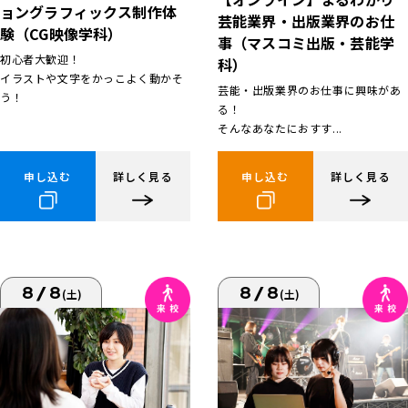
ョングラフィックス制作体
芸能業界・出版業界のお仕
験（CG映像学科）
事（マスコミ出版・芸能学
初心者大歓迎！
科）
イラストや文字をかっこよく動かそ
芸能・出版業界のお仕事に興味があ
う！
る！
そんなあなたにおすす...
申し込む
詳しく見る
申し込む
詳しく見る
8/8
8/8
(土)
(土)