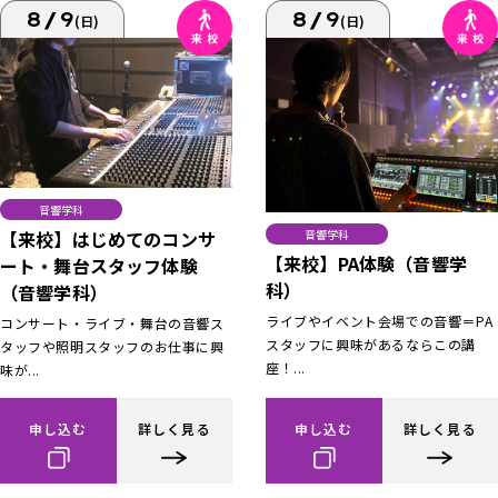
8/9
8/9
(日)
(日)
音響学科
【来校】はじめてのコンサ
音響学科
【来校】PA体験（音響学
ート・舞台スタッフ体験
科）
（音響学科）
ライブやイベント会場での音響＝PA
コンサート・ライブ・舞台の音響ス
スタッフに興味があるならこの講
タッフや照明スタッフのお仕事に興
座！...
味が...
申し込む
詳しく見る
申し込む
詳しく見る