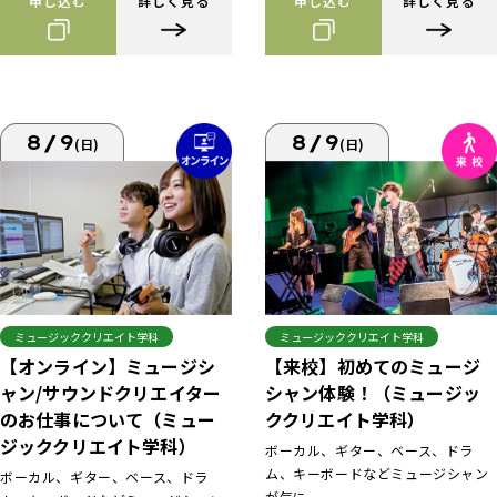
申し込む
詳しく見る
申し込む
詳しく見る
8/9
8/9
(日)
(日)
ミュージッククリエイト学科
ミュージッククリエイト学科
【来校】初めてのミュージ
【オンライン】ミュージシ
シャン体験！（ミュージッ
ャン/サウンドクリエイター
ククリエイト学科）
のお仕事について（ミュー
ジッククリエイト学科）
ボーカル、ギター、ベース、ドラ
ム、キーボードなどミュージシャン
ボーカル、ギター、ベース、ドラ
が気に...