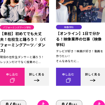
映像学科
パフォーミングアーツ学科
【オンライン】1日で分か
【来校】初めてでも大丈
る！映像業界の仕事（映像
夫！在校生と踊ろう！（パ
学科）
フォーミングアーツ／ダン
ス)
テレビが好き！映画が好き！動画を
作りたい！
現役の在校生ダンサーと踊ろう！
そんなあなたに...
レッスンだけでなく授業のこ...
申し込む
詳しく見る
申し込む
詳しく見る
8/8
8/8
(土)
(土)