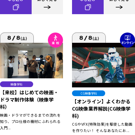
8/8
8/8
(土)
(土)
映像学科
【来校】はじめての映画・
CG映像学科
ドラマ制作体験（映像学
【オンライン】よくわかる
科）
CG映像業界解説(CG映像学
科)
映画・ドラマができるまでの流れを
知り、プロ仕様の機材にふれられる
CGやVFX(特殊効果)を駆使した動画
入門...
を作りたい！ そんなあなたにお...