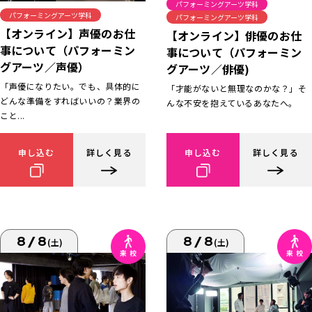
パフォーミングアーツ学科
パフォーミングアーツ学科
パフォーミングアーツ学科
【オンライン】声優のお仕
【オンライン】俳優のお仕
事について（パフォーミン
事について（パフォーミン
グアーツ／声優）
グアーツ／俳優)
「声優になりたい。でも、具体的に
「才能がないと無理なのかな？」そ
どんな準備をすればいいの？業界の
んな不安を抱えているあなたへ。
こと...
申し込む
詳しく見る
申し込む
詳しく見る
8/8
8/8
(土)
(土)