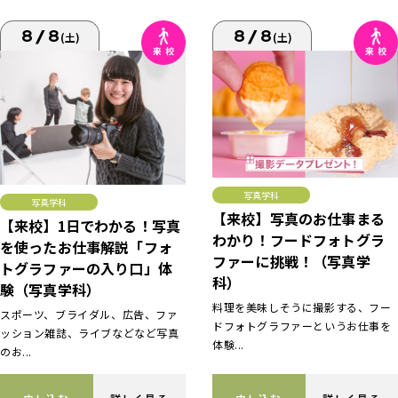
8/8
8/8
(土)
(土)
写真学科
写真学科
【来校】写真のお仕事まる
【来校】1日でわかる！写真
わかり！フードフォトグラ
を使ったお仕事解説「フォ
ファーに挑戦！（写真学
トグラファーの入り口」体
科）
験（写真学科）
料理を美味しそうに撮影する、フー
スポーツ、ブライダル、広告、ファ
ドフォトグラファーというお仕事を
ッション雑誌、ライブなどなど写真
体験...
のお...