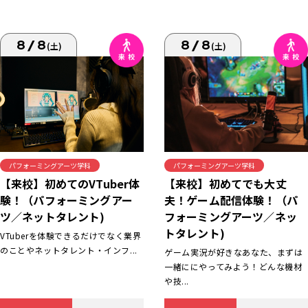
8/8
8/8
(土)
(土)
パフォーミングアーツ学科
パフォーミングアーツ学科
【来校】初めてでも大丈
【来校】初めてのVTuber体
夫！ゲーム配信体験！（パ
験！（パフォーミングアー
フォーミングアーツ／ネッ
ツ／ネットタレント)
トタレント)
VTuberを体験できるだけでなく業界
のことやネットタレント・インフ...
ゲーム実況が好きなあなた、まずは
一緒ににやってみよう！どんな機材
や技...