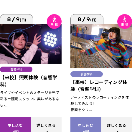
8/9
8/9
(日)
(日)
音響学科
音響学科
【来校】照明体験（音響学
【来校】レコーディング体
科）
験（音響学科）
ライブやイベントのステージを光で
アーティストのレコーディングを体
彩る＝照明スタッフに興味があるな
験してみよう!
らこ...
音楽をクリ...
申し込む
詳しく見る
申し込む
詳しく見る