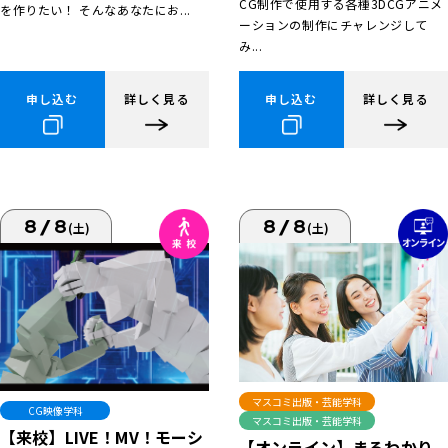
CG制作で使用する各種3DCGアニメ
を作りたい！ そんなあなたにお...
ーションの制作にチャレンジして
み...
申し込む
詳しく見る
申し込む
詳しく見る
8/8
8/8
(土)
(土)
マスコミ出版・芸能学科
CG映像学科
マスコミ出版・芸能学科
【来校】LIVE！MV！モーシ
【オンライン】まるわかり