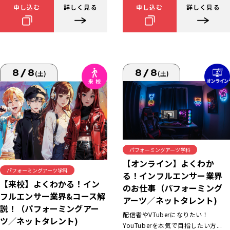
申し込む
詳しく見る
申し込む
詳しく見る
8/8
8/8
(土)
(土)
パフォーミングアーツ学科
【オンライン】よくわか
パフォーミングアーツ学科
る！インフルエンサー業界
【来校】よくわかる！イン
のお仕事（パフォーミング
フルエンサー業界&コース解
アーツ／ネットタレント)
説！（パフォーミングアー
配信者やVTuberになりたい！
ツ／ネットタレント)
YouTuberを本気で目指したい方...