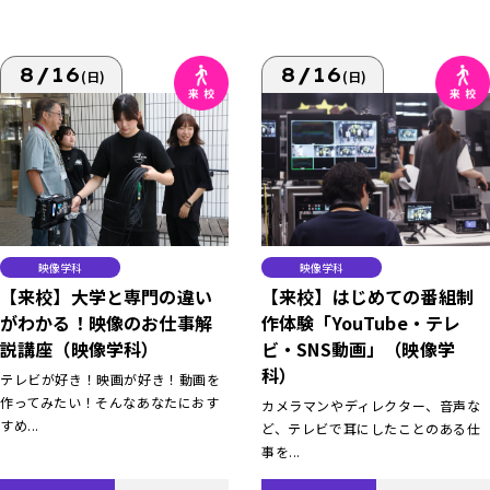
8/16
8/16
(日)
(日)
映像学科
映像学科
【来校】大学と専門の違い
【来校】はじめての番組制
がわかる！映像のお仕事解
作体験「YouTube・テレ
説講座（映像学科）
ビ・SNS動画」（映像学
科）
テレビが好き！映画が好き！動画を
作ってみたい！そんなあなたにおす
カメラマンやディレクター、音声な
すめ...
ど、テレビで耳にしたことのある仕
事を...