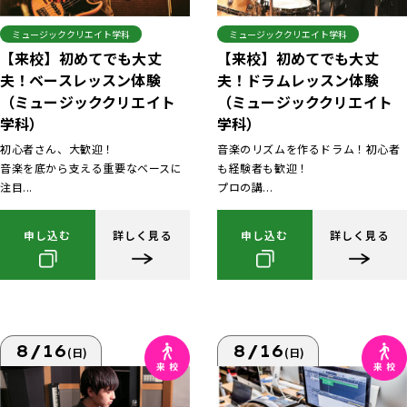
ミュージッククリエイト学科
ミュージッククリエイト学科
【来校】初めてでも大丈
【来校】初めてでも大丈
夫！ベースレッスン体験
夫！ドラムレッスン体験
（ミュージッククリエイト
（ミュージッククリエイト
学科）
学科）
初心者さん、大歓迎！
音楽のリズムを作るドラム！初心者
音楽を底から支える重要なベースに
も経験者も歓迎！
注目...
プロの講...
申し込む
詳しく見る
申し込む
詳しく見る
8/16
8/16
(日)
(日)