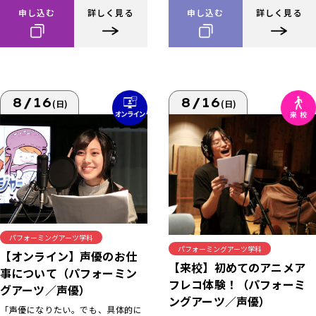
申し込む
詳しく見る
申し込む
詳しく見る
8/16
8/16
(日)
(日)
パフォーミングアーツ学科
パフォーミングアーツ学科
【オンライン】声優のお仕
【来校】初めてのアニメア
事について（パフォーミン
フレコ体験！（パフォーミ
グアーツ／声優）
ングアーツ／声優）
「声優になりたい。でも、具体的に