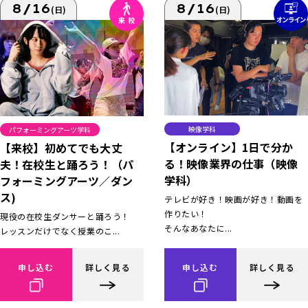
8/16
8/16
(日)
(日)
映像学科
パフォーミングアーツ学科
【オンライン】1日で分か
【来校】初めてでも大丈
る！映像業界の仕事（映像
夫！在校生と踊ろう！（パ
学科）
フォーミングアーツ／ダン
ス)
テレビが好き！映画が好き！動画を
作りたい！
現役の在校生ダンサーと踊ろう！
そんなあなたに...
レッスンだけでなく授業のこ...
申し込む
詳しく見る
申し込む
詳しく見る