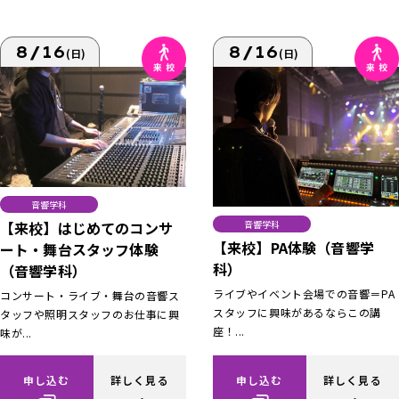
8/16
8/16
(日)
(日)
音響学科
【来校】はじめてのコンサ
音響学科
【来校】PA体験（音響学
ート・舞台スタッフ体験
科）
（音響学科）
ライブやイベント会場での音響＝PA
コンサート・ライブ・舞台の音響ス
スタッフに興味があるならこの講
タッフや照明スタッフのお仕事に興
座！...
味が...
申し込む
詳しく見る
申し込む
詳しく見る