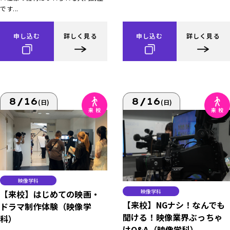
です...
申し込む
詳しく見る
申し込む
詳しく見る
8/16
8/16
(日)
(日)
映像学科
映像学科
【来校】はじめての映画・
【来校】NGナシ！なんでも
ドラマ制作体験（映像学
聞ける！映像業界ぶっちゃ
科）
けQ&A（映像学科）