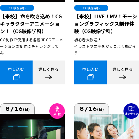
CG映像学科
CG映像学科
【来校】命を吹き込め！CG
【来校】LIVE！MV！モーシ
キャラクターアニメーショ
ョングラフィックス制作体
ン！（CG映像学科）
験（CG映像学科）
CG制作で使用する各種3DCGアニメ
初心者大歓迎！
ーションの制作にチャレンジして
イラストや文字をかっこよく動かそ
み...
う！
申し込む
詳しく見る
申し込む
詳しく見る
8/16
8/16
(日)
(日)