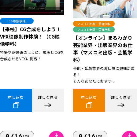
CG映像学科
マスコミ出版・芸能学科
【来校】CG合成をしよう！
マスコミ出版・芸能学科
VFX映像制作体験！（CG映
【オンライン】まるわかり
像学科）
芸能業界・出版業界のお仕
事（マスコミ出版・芸能学
特撮やSF映画のように、現実とCGを
合成させるVFXに挑戦！
科）
芸能・出版業界のお仕事に興味があ
る！
そんなあなたにおすす...
申し込む
詳しく見る
申し込む
詳しく見る
8/16
8/16
(日)
(日)