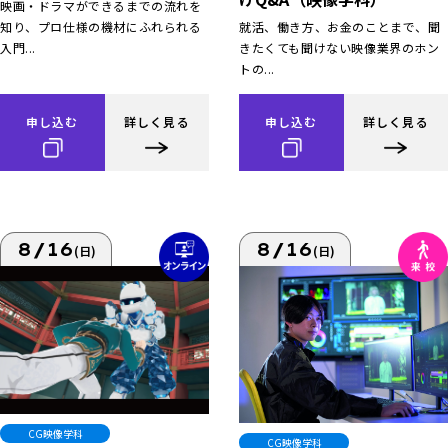
映画・ドラマができるまでの流れを
知り、プロ仕様の機材にふれられる
就活、働き方、お金のことまで、聞
入門...
きたくても聞けない映像業界のホン
トの...
申し込む
詳しく見る
申し込む
詳しく見る
8/16
8/16
(日)
(日)
CG映像学科
CG映像学科