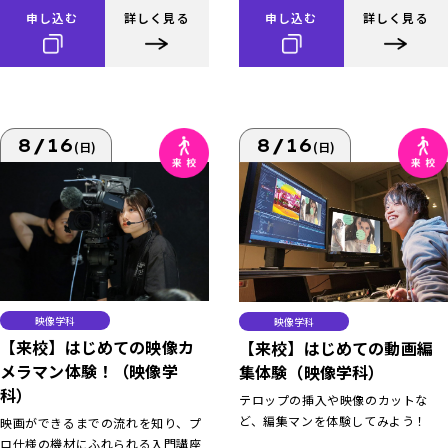
申し込む
詳しく見る
申し込む
詳しく見る
8/16
8/16
(日)
(日)
映像学科
映像学科
【来校】はじめての映像カ
【来校】はじめての動画編
メラマン体験！（映像学
集体験（映像学科）
科）
テロップの挿入や映像のカットな
ど、編集マンを体験してみよう！
映画ができるまでの流れを知り、プ
ロ仕様の機材にふれられる入門講座