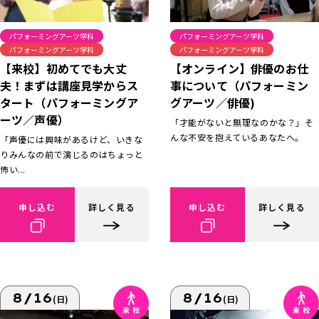
パフォーミングアーツ学科
パフォーミングアーツ学科
パフォーミングアーツ学科
パフォーミングアーツ学科
【来校】初めてでも大丈
【オンライン】俳優のお仕
夫！まずは講座見学からス
事について（パフォーミン
タート（パフォーミングア
グアーツ／俳優)
ーツ／声優）
「才能がないと無理なのかな？」そ
んな不安を抱えているあなたへ。
「声優には興味があるけど、いきな
りみんなの前で演じるのはちょっと
怖い...
申し込む
詳しく見る
申し込む
詳しく見る
8/16
8/16
(日)
(日)