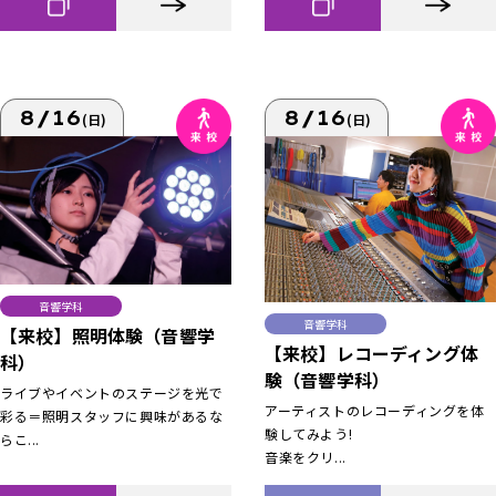
8/16
8/16
(日)
(日)
音響学科
音響学科
【来校】照明体験（音響学
【来校】レコーディング体
科）
験（音響学科）
ライブやイベントのステージを光で
アーティストのレコーディングを体
彩る＝照明スタッフに興味があるな
験してみよう!
らこ...
音楽をクリ...