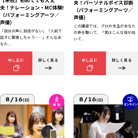
【来校】初めてでも大丈
夫！パーソナルボイス診断
夫！ナレーション・MC体験!
（パフォーミングアーツ／
（パフォーミングアーツ／
声優）
声優）
この講座では、プロの先生があなた
「自分の声に自信がない」「人前で
の声を聴いて、「実はこんな役が向
話すと緊張しちゃう……」そんなあ
いて...
なた...
申し込む
詳しく見る
申し込む
詳しく見る
8/16
8/16
(日)
(日)