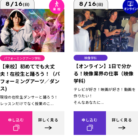
8/16
8/16
(日)
(日)
映像学科
パフォーミングアーツ学科
【オンライン】1日で分か
【来校】初めてでも大丈
る！映像業界の仕事（映像
夫！在校生と踊ろう！（パ
学科）
フォーミングアーツ／ダン
ス)
テレビが好き！映画が好き！動画を
作りたい！
現役の在校生ダンサーと踊ろう！
そんなあなたに...
レッスンだけでなく授業のこ...
申し込む
詳しく見る
申し込む
詳しく見る