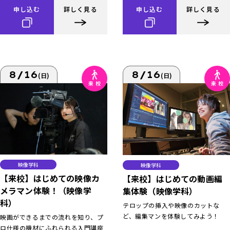
申し込む
詳しく見る
申し込む
詳しく見る
8/16
8/16
(日)
(日)
映像学科
映像学科
【来校】はじめての映像カ
【来校】はじめての動画編
メラマン体験！（映像学
集体験（映像学科）
科）
テロップの挿入や映像のカットな
ど、編集マンを体験してみよう！
映画ができるまでの流れを知り、プ
ロ仕様の機材にふれられる入門講座