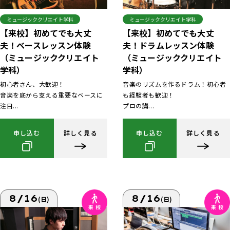
ミュージッククリエイト学科
ミュージッククリエイト学科
【来校】初めてでも大丈
【来校】初めてでも大丈
夫！ベースレッスン体験
夫！ドラムレッスン体験
（ミュージッククリエイト
（ミュージッククリエイト
学科）
学科）
初心者さん、大歓迎！
音楽のリズムを作るドラム！初心者
音楽を底から支える重要なベースに
も経験者も歓迎！
注目...
プロの講...
申し込む
詳しく見る
申し込む
詳しく見る
8/16
8/16
(日)
(日)