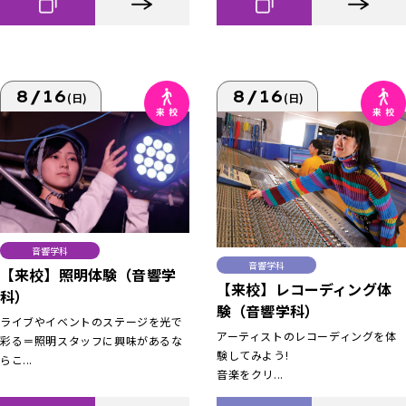
8/16
8/16
(日)
(日)
音響学科
音響学科
【来校】照明体験（音響学
【来校】レコーディング体
科）
験（音響学科）
ライブやイベントのステージを光で
アーティストのレコーディングを体
彩る＝照明スタッフに興味があるな
験してみよう!
らこ...
音楽をクリ...