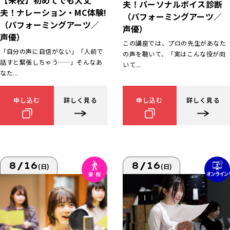
【来校】初めてでも大丈
夫！パーソナルボイス診断
夫！ナレーション・MC体験!
（パフォーミングアーツ／
（パフォーミングアーツ／
声優）
声優）
この講座では、プロの先生があなた
「自分の声に自信がない」「人前で
の声を聴いて、「実はこんな役が向
話すと緊張しちゃう……」そんなあ
いて...
なた...
申し込む
詳しく見る
申し込む
詳しく見る
8/16
8/16
(日)
(日)