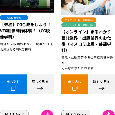
CG映像学科
マスコミ出版・芸能学科
【来校】CG合成をしよう！
マスコミ出版・芸能学科
VFX映像制作体験！（CG映
【オンライン】まるわかり
像学科）
芸能業界・出版業界のお仕
事（マスコミ出版・芸能学
特撮やSF映画のように、現実とCGを
合成させるVFXに挑戦！
科）
芸能・出版業界のお仕事に興味があ
る！
そんなあなたにおすす...
申し込む
詳しく見る
申し込む
詳しく見る
8/16
8/16
(日)
(日)