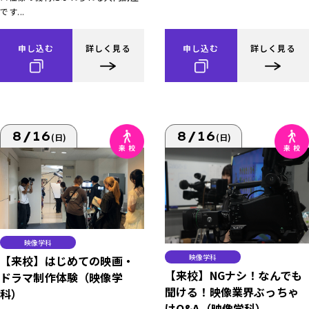
です...
申し込む
詳しく見る
申し込む
詳しく見る
8/16
8/16
(日)
(日)
映像学科
映像学科
【来校】はじめての映画・
【来校】NGナシ！なんでも
ドラマ制作体験（映像学
聞ける！映像業界ぶっちゃ
科）
けQ&A（映像学科）