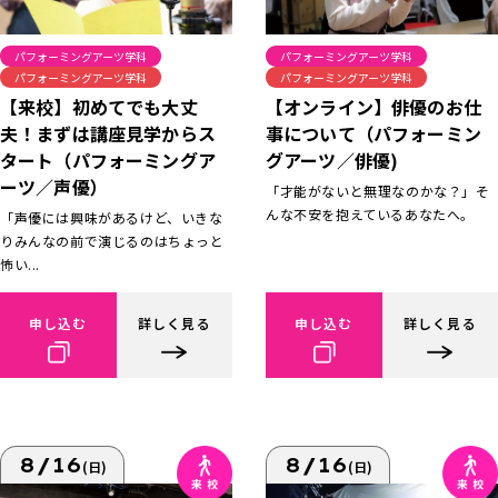
パフォーミングアーツ学科
パフォーミングアーツ学科
パフォーミングアーツ学科
パフォーミングアーツ学科
【来校】初めてでも大丈
【オンライン】俳優のお仕
夫！まずは講座見学からス
事について（パフォーミン
タート（パフォーミングア
グアーツ／俳優)
ーツ／声優）
「才能がないと無理なのかな？」そ
んな不安を抱えているあなたへ。
「声優には興味があるけど、いきな
りみんなの前で演じるのはちょっと
怖い...
申し込む
詳しく見る
申し込む
詳しく見る
8/16
8/16
(日)
(日)