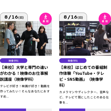
8/16
8/16
(日)
(日)
映像学科
映像学科
【来校】大学と専門の違い
【来校】はじめての番組制
がわかる！映像のお仕事解
作体験「YouTube・テレ
説講座（映像学科）
ビ・SNS動画」（映像学
科）
テレビが好き！映画が好き！動画を
作ってみたい！そんなあなたにおす
カメラマンやディレクター、音声な
すめ...
ど、テレビで耳にしたことのある仕
事を...