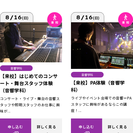
8/16
8/16
(日)
(日)
音響学科
【来校】はじめてのコンサ
音響学科
【来校】PA体験（音響学
ート・舞台スタッフ体験
科）
（音響学科）
ライブやイベント会場での音響＝PA
コンサート・ライブ・舞台の音響ス
スタッフに興味があるならこの講
タッフや照明スタッフのお仕事に興
座！...
味が...
申し込む
詳しく見る
申し込む
詳しく見る