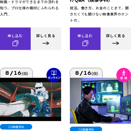
映画・ドラマができるまでの流れを
知り、プロ仕様の機材にふれられる
就活、働き方、お金のことまで、聞
入門...
きたくても聞けない映像業界のホン
トの...
申し込む
詳しく見る
申し込む
詳しく見る
8/16
8/16
(日)
(日)
CG映像学科
CG映像学科