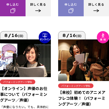
申し込む
詳しく見る
申し込む
詳しく見る
8/16
8/16
(日)
(日)
パフォーミングアーツ学科
パフォーミングアーツ学科
【オンライン】声優のお仕
【来校】初めてのアニメア
事について（パフォーミン
フレコ体験！（パフォーミ
グアーツ／声優）
ングアーツ／声優）
「声優になりたい。でも、具体的に