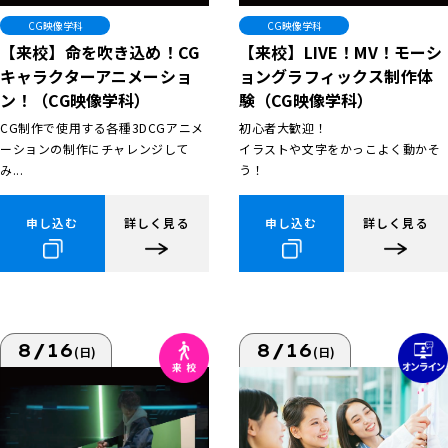
CG映像学科
CG映像学科
【来校】命を吹き込め！CG
【来校】LIVE！MV！モーシ
キャラクターアニメーショ
ョングラフィックス制作体
ン！（CG映像学科）
験（CG映像学科）
CG制作で使用する各種3DCGアニメ
初心者大歓迎！
ーションの制作にチャレンジして
イラストや文字をかっこよく動かそ
み...
う！
申し込む
詳しく見る
申し込む
詳しく見る
8/16
8/16
(日)
(日)