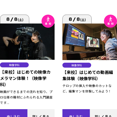
8/8
8/8
(土)
(土)
映像学科
映像学科
【来校】はじめての映像カ
【来校】はじめての動画編
メラマン体験！（映像学
集体験（映像学科）
科）
テロップの挿入や映像のカットな
ど、編集マンを体験してみよう！
映画ができるまでの流れを知り、プ
ロ仕様の機材にふれられる入門講座
です...
申し込む
詳しく見る
申し込む
詳しく見る