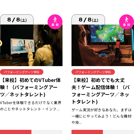
8/8
8/8
(土)
(土)
パフォーミングアーツ学科
パフォーミングアーツ学科
【来校】初めてでも大丈
【来校】初めてのVTuber体
夫！ゲーム配信体験！（パ
験！（パフォーミングアー
フォーミングアーツ／ネッ
ツ／ネットタレント)
トタレント)
VTuberを体験できるだけでなく業界
のことやネットタレント・インフ...
ゲーム実況が好きなあなた、まずは
一緒ににやってみよう！どんな機材
や技...