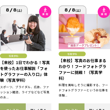
8/8
8/8
(土)
(土)
写真学科
写真学科
【来校】写真のお仕事まる
【来校】1日でわかる！写真
わかり！フードフォトグラ
を使ったお仕事解説「フォ
ファーに挑戦！（写真学
トグラファーの入り口」体
科）
験（写真学科）
料理を美味しそうに撮影する、フー
スポーツ、ブライダル、広告、ファ
ドフォトグラファーというお仕事を
ッション雑誌、ライブなどなど写真
体験...
のお...