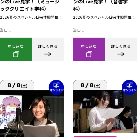
ンのLive見学！（ミュージ
ンのLive見学！（音響学
ッククリエイト学科）
科）
2026夏のスペシャルLive体験開催！
2026夏のスペシャルLive体験開催！
当日...
当日...
申し込む
詳しく見る
申し込む
詳しく見る
8/8
8/8
(土)
(土)