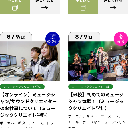
申し込む
詳しく見る
申し込む
詳しく見る
8/9
8/9
(日)
(日)
ミュージッククリエイト学科
ミュージッククリエイト学科
【来校】初めてのミュージ
【オンライン】ミュージシ
シャン体験！（ミュージッ
ャン/サウンドクリエイター
ククリエイト学科）
のお仕事について（ミュー
ジッククリエイト学科）
ボーカル、ギター、ベース、ドラ
ム、キーボードなどミュージシャン
ボーカル、ギター、ベース、ドラ
が気に...