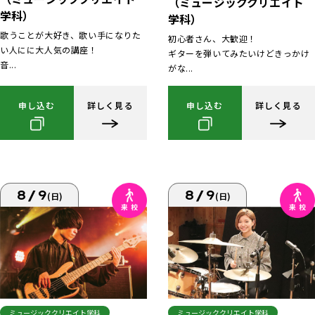
（ミュージッククリエイト
学科）
学科）
歌うことが大好き、歌い手になりた
初心者さん、大歓迎！
い人にに大人気の講座！
ギターを弾いてみたいけどきっかけ
音...
がな...
申し込む
詳しく見る
申し込む
詳しく見る
8/9
8/9
(日)
(日)
ミュージッククリエイト学科
ミュージッククリエイト学科