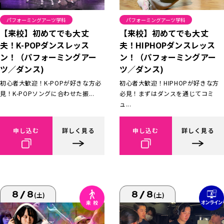
パフォーミングアーツ学科
パフォーミングアーツ学科
【来校】初めてでも大丈
【来校】初めてでも大丈
夫！K-POPダンスレッス
夫！HIPHOPダンスレッス
ン！（パフォーミングアー
ン！（パフォーミングアー
ツ／ダンス)
ツ／ダンス)
初心者大歓迎！K-POPが好きな方必
初心者大歓迎！HIPHOPが好きな方
見！K-POPソングに合わせた振...
必見！まずはダンスを通じてコミ
ュ...
申し込む
詳しく見る
申し込む
詳しく見る
8/8
8/8
(土)
(土)