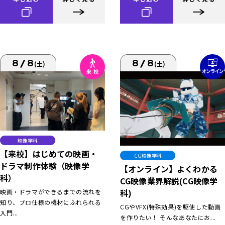
8/8
8/8
(土)
(土)
映像学科
【来校】はじめての映画・
CG映像学科
ドラマ制作体験（映像学
【オンライン】よくわかる
科）
CG映像業界解説(CG映像学
科)
映画・ドラマができるまでの流れを
知り、プロ仕様の機材にふれられる
CGやVFX(特殊効果)を駆使した動画
入門...
を作りたい！ そんなあなたにお...