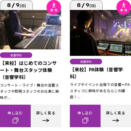
8/9
8/9
(日)
(日)
音響学科
【来校】はじめてのコンサ
音響学科
【来校】PA体験（音響学
ート・舞台スタッフ体験
科）
（音響学科）
ライブやイベント会場での音響＝PA
コンサート・ライブ・舞台の音響ス
スタッフに興味があるならこの講
タッフや照明スタッフのお仕事に興
座！...
味が...
申し込む
詳しく見る
申し込む
詳しく見る