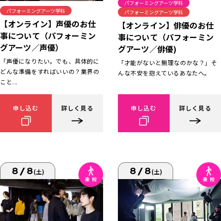
パフォーミングアーツ学科
パフォーミングアーツ学科
パフォーミングアーツ学科
【オンライン】声優のお仕
【オンライン】俳優のお仕
事について（パフォーミン
事について（パフォーミン
グアーツ／声優）
グアーツ／俳優)
「声優になりたい。でも、具体的に
「才能がないと無理なのかな？」そ
どんな準備をすればいいの？業界の
んな不安を抱えているあなたへ。
こと...
申し込む
詳しく見る
申し込む
詳しく見る
8/8
8/8
(土)
(土)