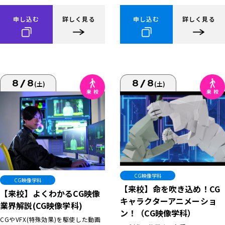
申し込む
詳しく見る
申し込む
詳しく見る
8/8
8/8
(土)
(土)
CG映像学科
CG映像学科
【来校】命を吹き込め！CG
【来校】よくわかるCG映像
キャラクターアニメーショ
業界解説(CG映像学科)
ン！（CG映像学科）
CGやVFX(特殊効果)を駆使した動画