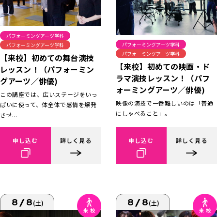
パフォーミングアーツ学科
パフォーミングアーツ学科
パフォーミングアーツ学科
パフォーミングアーツ学科
【来校】初めての舞台演技
【来校】初めての映画・ド
レッスン！（パフォーミン
ラマ演技レッスン！（パフ
グアーツ／俳優)
ォーミングアーツ／俳優)
この講座では、広いステージをいっ
映像の演技で一番難しいのは「普通
ぱいに使って、体全体で感情を爆発
にしゃべること」。
させ...
申し込む
詳しく見る
申し込む
詳しく見る
8/8
8/8
(土)
(土)