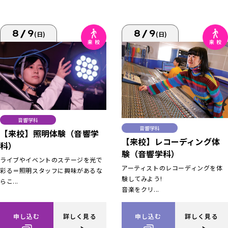
8/9
8/9
(日)
(日)
音響学科
音響学科
【来校】照明体験（音響学
【来校】レコーディング体
科）
験（音響学科）
ライブやイベントのステージを光で
アーティストのレコーディングを体
彩る＝照明スタッフに興味があるな
験してみよう!
らこ...
音楽をクリ...
申し込む
詳しく見る
申し込む
詳しく見る