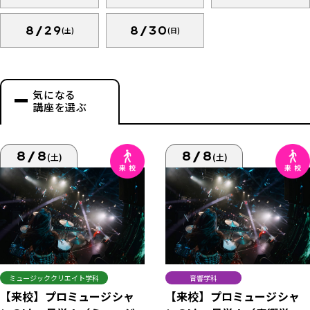
8/29
8/30
(土)
(日)
気になる
講座を選ぶ
8/8
8/8
(土)
(土)
ミュージッククリエイト学科
音響学科
【来校】プロミュージシャ
【来校】プロミュージシャ