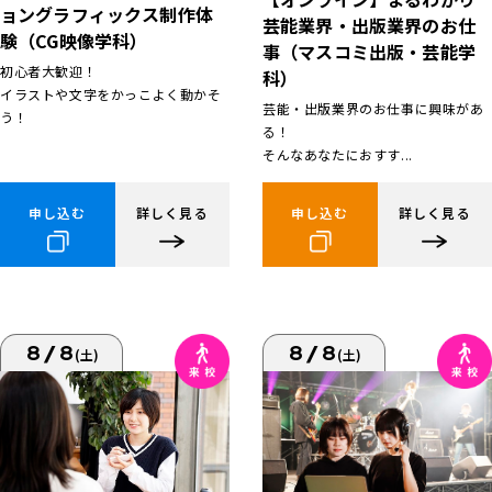
ョングラフィックス制作体
芸能業界・出版業界のお仕
験（CG映像学科）
事（マスコミ出版・芸能学
初心者大歓迎！
科）
イラストや文字をかっこよく動かそ
芸能・出版業界のお仕事に興味があ
う！
る！
そんなあなたにおすす...
申し込む
詳しく見る
申し込む
詳しく見る
8/8
8/8
(土)
(土)