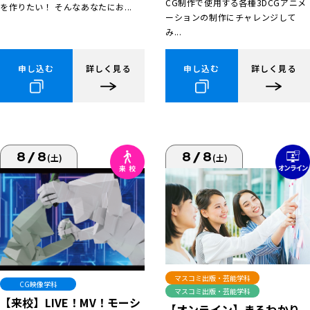
CG制作で使用する各種3DCGアニメ
を作りたい！ そんなあなたにお...
ーションの制作にチャレンジして
み...
申し込む
詳しく見る
申し込む
詳しく見る
8/8
8/8
(土)
(土)
マスコミ出版・芸能学科
CG映像学科
マスコミ出版・芸能学科
【来校】LIVE！MV！モーシ
【オンライン】まるわかり