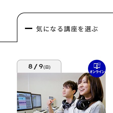
気になる
講座を選ぶ
8/9
(日)