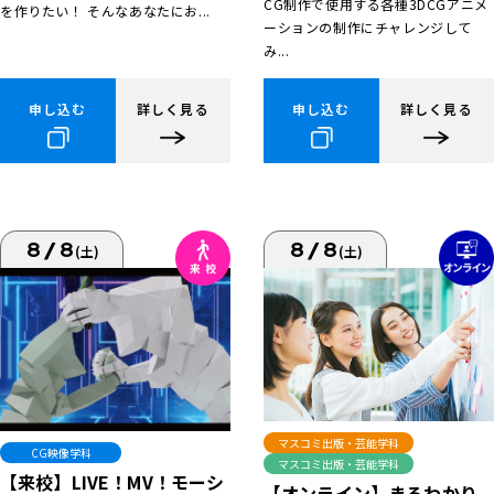
CG制作で使用する各種3DCGアニメ
を作りたい！ そんなあなたにお...
ーションの制作にチャレンジして
み...
申し込む
詳しく見る
申し込む
詳しく見る
8/8
8/8
(土)
(土)
マスコミ出版・芸能学科
CG映像学科
マスコミ出版・芸能学科
【来校】LIVE！MV！モーシ
【オンライン】まるわかり