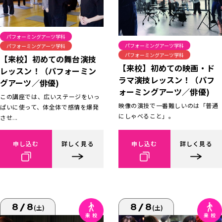
パフォーミングアーツ学科
パフォーミングアーツ学科
パフォーミングアーツ学科
パフォーミングアーツ学科
【来校】初めての舞台演技
【来校】初めての映画・ド
レッスン！（パフォーミン
ラマ演技レッスン！（パフ
グアーツ／俳優)
ォーミングアーツ／俳優)
この講座では、広いステージをいっ
映像の演技で一番難しいのは「普通
ぱいに使って、体全体で感情を爆発
にしゃべること」。
させ...
申し込む
詳しく見る
申し込む
詳しく見る
8/8
8/8
(土)
(土)