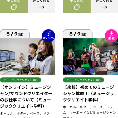
申し込む
詳しく見る
申し込む
詳しく見る
8/9
8/9
(日)
(日)
ミュージッククリエイト学科
ミュージッククリエイト学科
【来校】初めてのミュージ
【オンライン】ミュージシ
シャン体験！（ミュージッ
ャン/サウンドクリエイター
ククリエイト学科）
のお仕事について（ミュー
ジッククリエイト学科）
ボーカル、ギター、ベース、ドラ
ム、キーボードなどミュージシャン
ボーカル、ギター、ベース、ドラ
が気に...