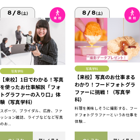
8/8
8/8
(土)
(土)
写真学科
写真学科
【来校】写真のお仕事まる
【来校】1日でわかる！写真
わかり！フードフォトグラ
を使ったお仕事解説「フォ
ファーに挑戦！（写真学
トグラファーの入り口」体
科）
験（写真学科）
料理を美味しそうに撮影する、フー
スポーツ、ブライダル、広告、ファ
ドフォトグラファーというお仕事を
ッション雑誌、ライブなどなど写真
体験...
のお...