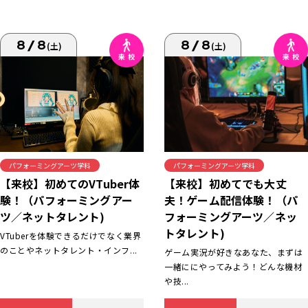
8/8
8/8
(土)
(土)
パフォーミングアーツ学科
パフォーミングアーツ学科
【来校】初めてでも大丈
【来校】初めてのVTuber体
夫！ゲーム配信体験！（パ
験！（パフォーミングアー
フォーミングアーツ／ネッ
ツ／ネットタレント)
トタレント)
VTuberを体験できるだけでなく業界
のことやネットタレント・インフ...
ゲーム実況が好きなあなた、まずは
一緒ににやってみよう！どんな機材
や技...