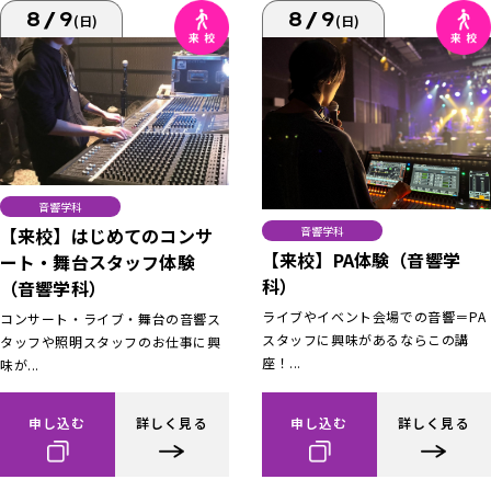
8/9
8/9
(日)
(日)
音響学科
【来校】はじめてのコンサ
音響学科
【来校】PA体験（音響学
ート・舞台スタッフ体験
科）
（音響学科）
ライブやイベント会場での音響＝PA
コンサート・ライブ・舞台の音響ス
スタッフに興味があるならこの講
タッフや照明スタッフのお仕事に興
座！...
味が...
申し込む
詳しく見る
申し込む
詳しく見る