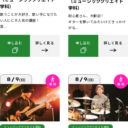
（ミュージッククリエイト
学科）
学科）
歌うことが大好き、歌い手になりた
初心者さん、大歓迎！
い人にに大人気の講座！
ギターを弾いてみたいけどきっかけ
音...
がな...
申し込む
詳しく見る
申し込む
詳しく見る
8/9
8/9
(日)
(日)
ミュージッククリエイト学科
ミュージッククリエイト学科