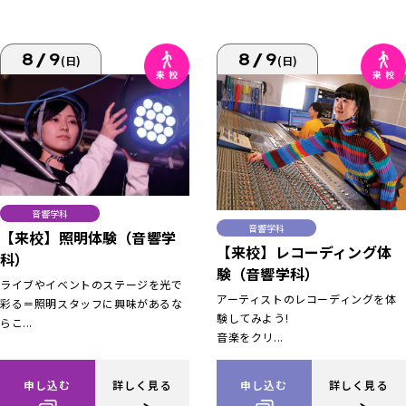
8/9
8/9
(日)
(日)
音響学科
音響学科
【来校】照明体験（音響学
【来校】レコーディング体
科）
験（音響学科）
ライブやイベントのステージを光で
アーティストのレコーディングを体
彩る＝照明スタッフに興味があるな
験してみよう!
らこ...
音楽をクリ...
申し込む
詳しく見る
申し込む
詳しく見る