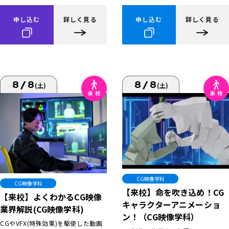
申し込む
詳しく見る
申し込む
詳しく見る
8/8
8/8
(土)
(土)
CG映像学科
CG映像学科
【来校】命を吹き込め！CG
【来校】よくわかるCG映像
キャラクターアニメーショ
業界解説(CG映像学科)
ン！（CG映像学科）
CGやVFX(特殊効果)を駆使した動画