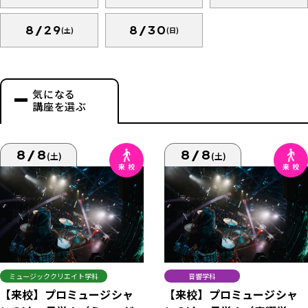
8/29
8/30
(土)
(日)
気になる
講座を選ぶ
8/8
8/8
(土)
(土)
ミュージッククリエイト学科
音響学科
【来校】プロミュージシャ
【来校】プロミュージシャ