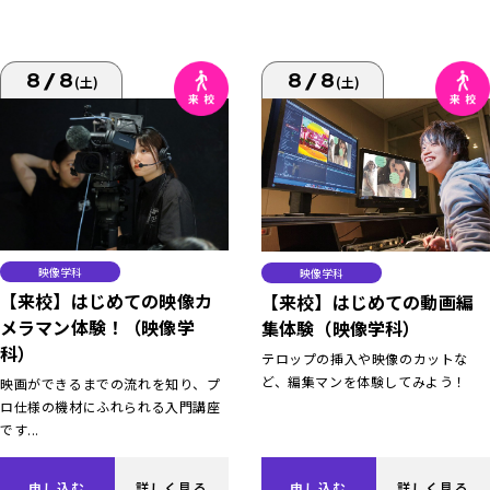
8/8
8/8
(土)
(土)
映像学科
映像学科
【来校】はじめての映像カ
【来校】はじめての動画編
メラマン体験！（映像学
集体験（映像学科）
科）
テロップの挿入や映像のカットな
ど、編集マンを体験してみよう！
映画ができるまでの流れを知り、プ
ロ仕様の機材にふれられる入門講座
です...
申し込む
詳しく見る
申し込む
詳しく見る