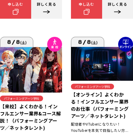
申し込む
詳しく見る
申し込む
詳しく見る
8/8
8/8
(土)
(土)
パフォーミングアーツ学科
【オンライン】よくわか
パフォーミングアーツ学科
る！インフルエンサー業界
【来校】よくわかる！イン
のお仕事（パフォーミング
フルエンサー業界&コース解
アーツ／ネットタレント)
説！（パフォーミングアー
配信者やVTuberになりたい！
ツ／ネットタレント)
YouTuberを本気で目指したい方...