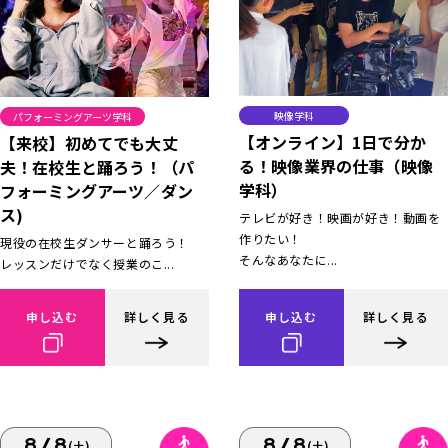
映像学科
パフォーミングアーツ学科
【オンライン】1日で分か
【来校】初めてでも大丈
る！映像業界の仕事（映像
夫！在校生と踊ろう！（パ
学科）
フォーミングアーツ／ダン
ス)
テレビが好き！映画が好き！動画を
作りたい！
現役の在校生ダンサーと踊ろう！
そんなあなたに...
レッスンだけでなく授業のこ...
申し込む
詳しく見る
申し込む
詳しく見る
8/8
8/8
(土)
(土)