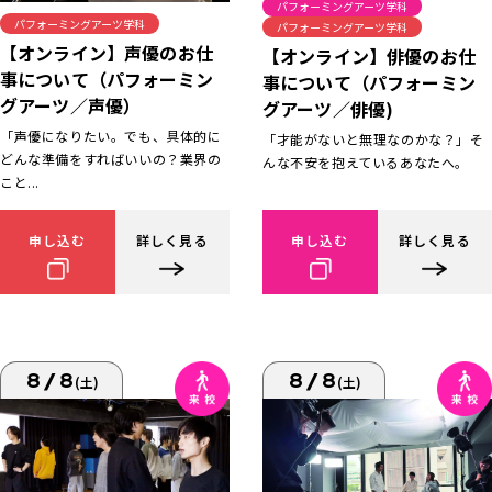
パフォーミングアーツ学科
パフォーミングアーツ学科
パフォーミングアーツ学科
【オンライン】声優のお仕
【オンライン】俳優のお仕
事について（パフォーミン
事について（パフォーミン
グアーツ／声優）
グアーツ／俳優)
「声優になりたい。でも、具体的に
「才能がないと無理なのかな？」そ
どんな準備をすればいいの？業界の
んな不安を抱えているあなたへ。
こと...
申し込む
詳しく見る
申し込む
詳しく見る
8/8
8/8
(土)
(土)