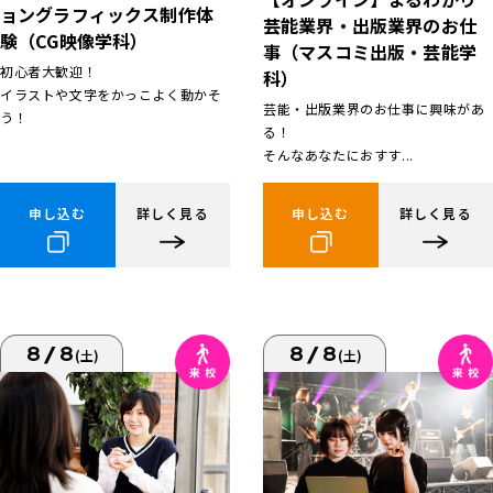
ョングラフィックス制作体
芸能業界・出版業界のお仕
験（CG映像学科）
事（マスコミ出版・芸能学
初心者大歓迎！
科）
イラストや文字をかっこよく動かそ
芸能・出版業界のお仕事に興味があ
う！
る！
そんなあなたにおすす...
申し込む
詳しく見る
申し込む
詳しく見る
8/8
8/8
(土)
(土)