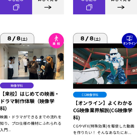
8/8
8/8
(土)
(土)
映像学科
【来校】はじめての映画・
CG映像学科
ドラマ制作体験（映像学
【オンライン】よくわかる
科）
CG映像業界解説(CG映像学
科)
映画・ドラマができるまでの流れを
知り、プロ仕様の機材にふれられる
CGやVFX(特殊効果)を駆使した動画
入門...
を作りたい！ そんなあなたにお...