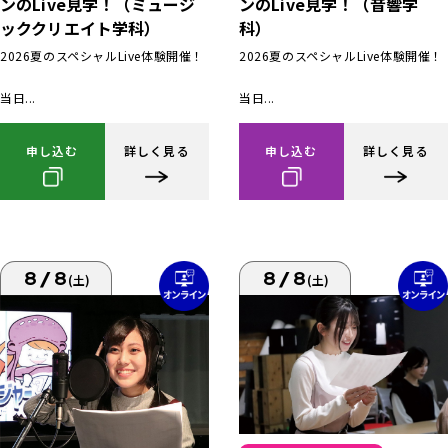
ンのLive見学！（ミュージ
ンのLive見学！（音響学
ッククリエイト学科）
科）
2026夏のスペシャルLive体験開催！
2026夏のスペシャルLive体験開催！
当日...
当日...
申し込む
詳しく見る
申し込む
詳しく見る
8/8
8/8
(土)
(土)