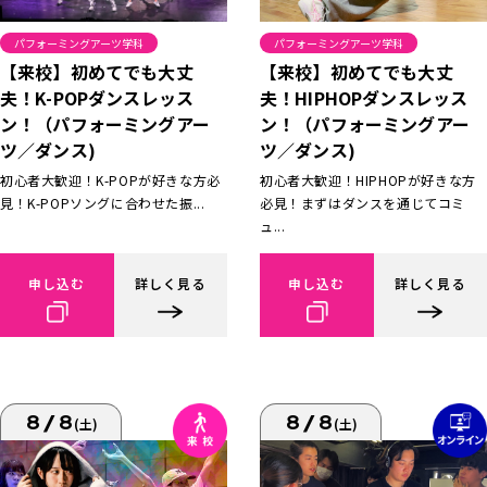
パフォーミングアーツ学科
パフォーミングアーツ学科
【来校】初めてでも大丈
【来校】初めてでも大丈
夫！K-POPダンスレッス
夫！HIPHOPダンスレッス
ン！（パフォーミングアー
ン！（パフォーミングアー
ツ／ダンス)
ツ／ダンス)
初心者大歓迎！K-POPが好きな方必
初心者大歓迎！HIPHOPが好きな方
見！K-POPソングに合わせた振...
必見！まずはダンスを通じてコミ
ュ...
申し込む
詳しく見る
申し込む
詳しく見る
8/8
8/8
(土)
(土)