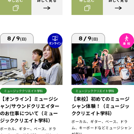
申し込む
詳しく見る
申し込む
詳しく見る
8/9
8/9
(日)
(日)
ミュージッククリエイト学科
ミュージッククリエイト学科
【来校】初めてのミュージ
【オンライン】ミュージシ
シャン体験！（ミュージッ
ャン/サウンドクリエイター
ククリエイト学科）
のお仕事について（ミュー
ジッククリエイト学科）
ボーカル、ギター、ベース、ドラ
ム、キーボードなどミュージシャン
ボーカル、ギター、ベース、ドラ
が気に...