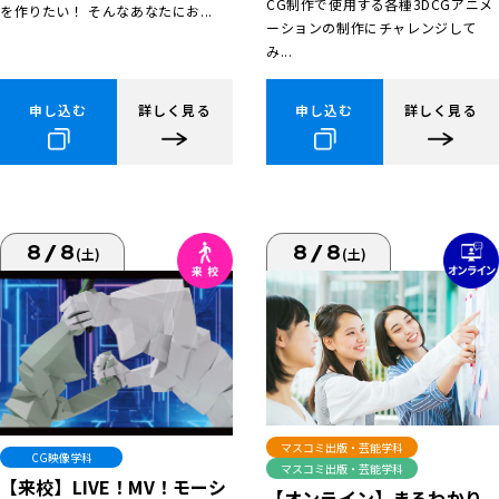
CG制作で使用する各種3DCGアニメ
を作りたい！ そんなあなたにお...
ーションの制作にチャレンジして
み...
申し込む
詳しく見る
申し込む
詳しく見る
8/8
8/8
(土)
(土)
マスコミ出版・芸能学科
CG映像学科
マスコミ出版・芸能学科
【来校】LIVE！MV！モーシ
【オンライン】まるわかり