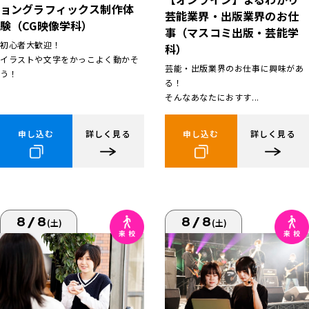
ョングラフィックス制作体
芸能業界・出版業界のお仕
験（CG映像学科）
事（マスコミ出版・芸能学
初心者大歓迎！
科）
イラストや文字をかっこよく動かそ
芸能・出版業界のお仕事に興味があ
う！
る！
そんなあなたにおすす...
申し込む
詳しく見る
申し込む
詳しく見る
8/8
8/8
(土)
(土)