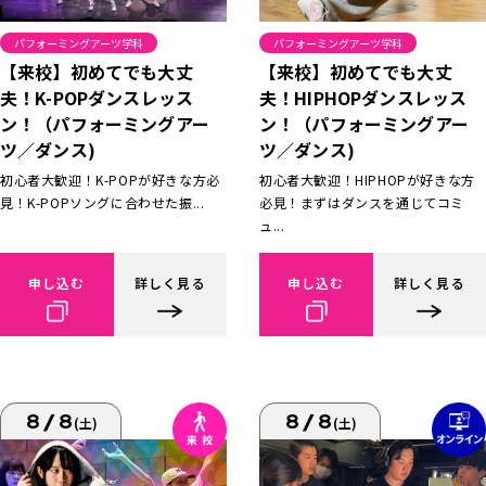
パフォーミングアーツ学科
パフォーミングアーツ学科
【来校】初めてでも大丈
【来校】初めてでも大丈
夫！K-POPダンスレッス
夫！HIPHOPダンスレッス
ン！（パフォーミングアー
ン！（パフォーミングアー
ツ／ダンス)
ツ／ダンス)
初心者大歓迎！K-POPが好きな方必
初心者大歓迎！HIPHOPが好きな方
見！K-POPソングに合わせた振...
必見！まずはダンスを通じてコミ
ュ...
申し込む
詳しく見る
申し込む
詳しく見る
8/8
8/8
(土)
(土)