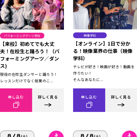
映像学科
パフォーミングアーツ学科
【オンライン】1日で分か
【来校】初めてでも大丈
る！映像業界の仕事（映像
夫！在校生と踊ろう！（パ
学科）
フォーミングアーツ／ダン
ス)
テレビが好き！映画が好き！動画を
作りたい！
現役の在校生ダンサーと踊ろう！
そんなあなたに...
レッスンだけでなく授業のこ...
申し込む
詳しく見る
申し込む
詳しく見る
8/8
8/8
(土)
(土)