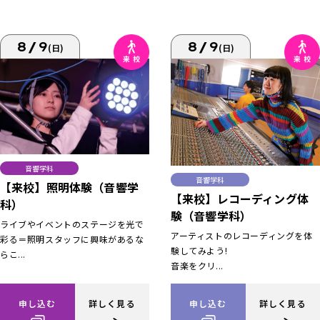
8/9
8/9
(日)
(日)
音響学科
音響学科
【来校】照明体験（音響学
【来校】レコーディング体
科）
験（音響学科）
ライブやイベントのステージを光で
アーティストのレコーディングを体
彩る＝照明スタッフに興味があるな
験してみよう!
らこ...
音楽をクリ...
申し込む
詳しく見る
申し込む
詳しく見る