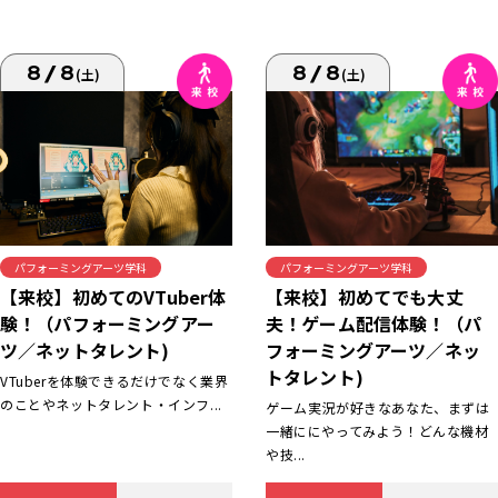
8/8
8/8
(土)
(土)
パフォーミングアーツ学科
パフォーミングアーツ学科
【来校】初めてでも大丈
【来校】初めてのVTuber体
夫！ゲーム配信体験！（パ
験！（パフォーミングアー
フォーミングアーツ／ネッ
ツ／ネットタレント)
トタレント)
VTuberを体験できるだけでなく業界
のことやネットタレント・インフ...
ゲーム実況が好きなあなた、まずは
一緒ににやってみよう！どんな機材
や技...