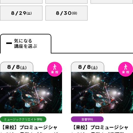
8/29
8/30
(土)
(日)
気になる
講座を選ぶ
8/8
8/8
(土)
(土)
ミュージッククリエイト学科
音響学科
【来校】プロミュージシャ
【来校】プロミュージシャ