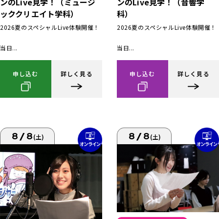
ンのLive見学！（ミュージ
ンのLive見学！（音響学
ッククリエイト学科）
科）
2026夏のスペシャルLive体験開催！
2026夏のスペシャルLive体験開催！
当日...
当日...
申し込む
詳しく見る
申し込む
詳しく見る
8/8
8/8
(土)
(土)