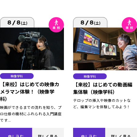
8/8
8/8
(土)
(土)
映像学科
映像学科
【来校】はじめての映像カ
【来校】はじめての動画編
メラマン体験！（映像学
集体験（映像学科）
科）
テロップの挿入や映像のカットな
ど、編集マンを体験してみよう！
映画ができるまでの流れを知り、プ
ロ仕様の機材にふれられる入門講座
です...
申し込む
詳しく見る
申し込む
詳しく見る