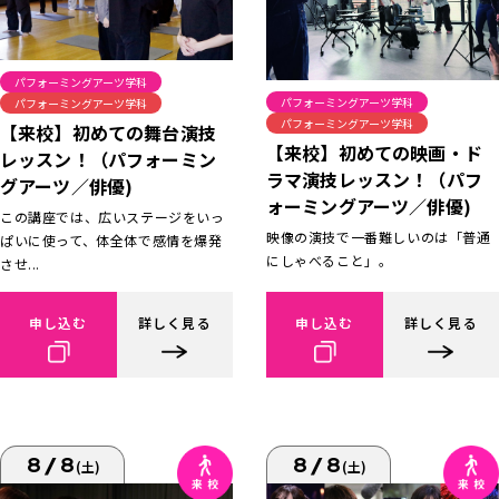
パフォーミングアーツ学科
パフォーミングアーツ学科
パフォーミングアーツ学科
パフォーミングアーツ学科
【来校】初めての舞台演技
【来校】初めての映画・ド
レッスン！（パフォーミン
ラマ演技レッスン！（パフ
グアーツ／俳優)
ォーミングアーツ／俳優)
この講座では、広いステージをいっ
映像の演技で一番難しいのは「普通
ぱいに使って、体全体で感情を爆発
にしゃべること」。
させ...
申し込む
詳しく見る
申し込む
詳しく見る
8/8
8/8
(土)
(土)