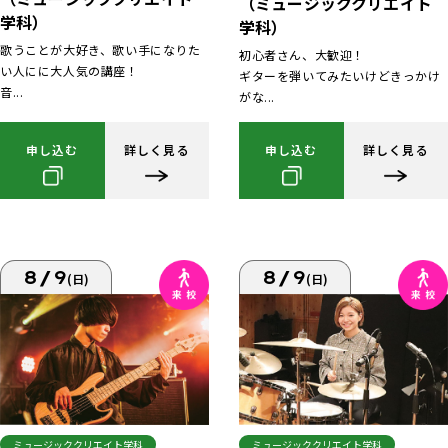
（ミュージッククリエイト
学科）
学科）
歌うことが大好き、歌い手になりた
初心者さん、大歓迎！
い人にに大人気の講座！
ギターを弾いてみたいけどきっかけ
音...
がな...
申し込む
詳しく見る
申し込む
詳しく見る
8/9
8/9
(日)
(日)
ミュージッククリエイト学科
ミュージッククリエイト学科