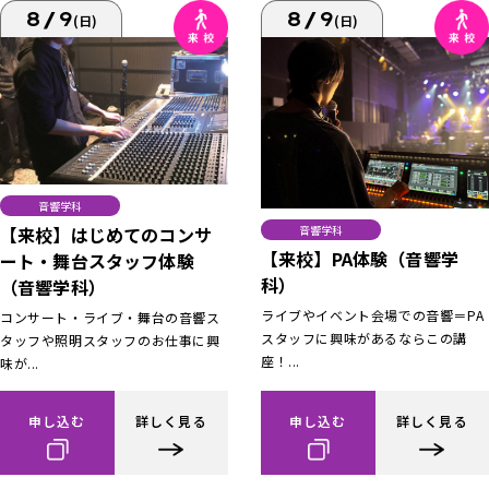
8/9
8/9
(日)
(日)
音響学科
【来校】はじめてのコンサ
音響学科
【来校】PA体験（音響学
ート・舞台スタッフ体験
科）
（音響学科）
ライブやイベント会場での音響＝PA
コンサート・ライブ・舞台の音響ス
スタッフに興味があるならこの講
タッフや照明スタッフのお仕事に興
座！...
味が...
申し込む
詳しく見る
申し込む
詳しく見る