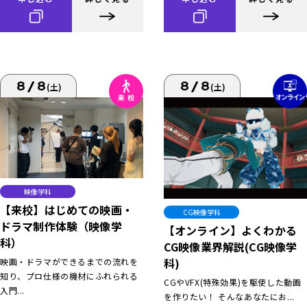
8/8
8/8
(土)
(土)
映像学科
【来校】はじめての映画・
CG映像学科
ドラマ制作体験（映像学
【オンライン】よくわかる
科）
CG映像業界解説(CG映像学
科)
映画・ドラマができるまでの流れを
知り、プロ仕様の機材にふれられる
CGやVFX(特殊効果)を駆使した動画
入門...
を作りたい！ そんなあなたにお...