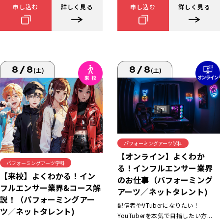
申し込む
詳しく見る
申し込む
詳しく見る
8/8
8/8
(土)
(土)
パフォーミングアーツ学科
【オンライン】よくわか
パフォーミングアーツ学科
る！インフルエンサー業界
【来校】よくわかる！イン
のお仕事（パフォーミング
フルエンサー業界&コース解
アーツ／ネットタレント)
説！（パフォーミングアー
配信者やVTuberになりたい！
ツ／ネットタレント)
YouTuberを本気で目指したい方...