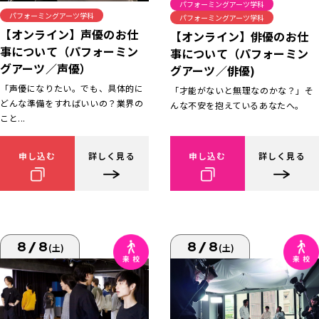
パフォーミングアーツ学科
パフォーミングアーツ学科
パフォーミングアーツ学科
【オンライン】声優のお仕
【オンライン】俳優のお仕
事について（パフォーミン
事について（パフォーミン
グアーツ／声優）
グアーツ／俳優)
「声優になりたい。でも、具体的に
「才能がないと無理なのかな？」そ
どんな準備をすればいいの？業界の
んな不安を抱えているあなたへ。
こと...
申し込む
詳しく見る
申し込む
詳しく見る
8/8
8/8
(土)
(土)