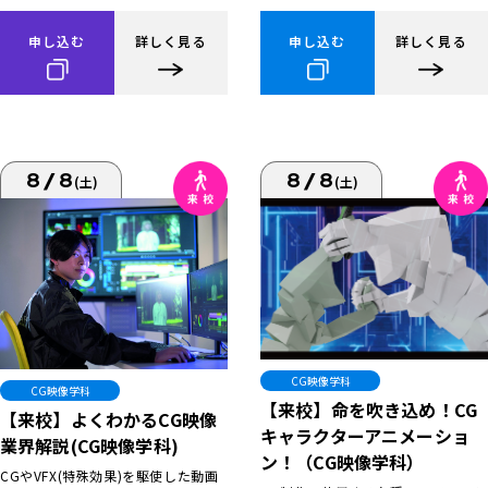
申し込む
詳しく見る
申し込む
詳しく見る
8/8
8/8
(土)
(土)
CG映像学科
CG映像学科
【来校】命を吹き込め！CG
【来校】よくわかるCG映像
キャラクターアニメーショ
業界解説(CG映像学科)
ン！（CG映像学科）
CGやVFX(特殊効果)を駆使した動画