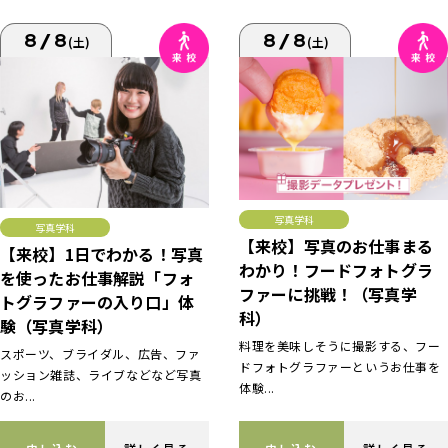
8/8
8/8
(土)
(土)
写真学科
写真学科
【来校】写真のお仕事まる
【来校】1日でわかる！写真
わかり！フードフォトグラ
を使ったお仕事解説「フォ
ファーに挑戦！（写真学
トグラファーの入り口」体
科）
験（写真学科）
料理を美味しそうに撮影する、フー
スポーツ、ブライダル、広告、ファ
ドフォトグラファーというお仕事を
ッション雑誌、ライブなどなど写真
体験...
のお...