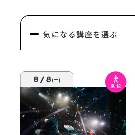
気になる
講座を選ぶ
8/8
(土)