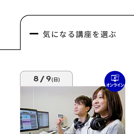
気になる
講座を選ぶ
8/9
(日)