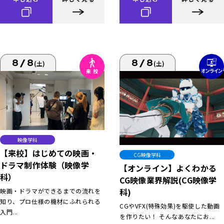
8/8
8/8
(土)
(土)
映像学科
【来校】はじめての映画・
CG映像学科
ドラマ制作体験（映像学
【オンライン】よくわかる
科）
CG映像業界解説(CG映像学
科)
映画・ドラマができるまでの流れを
知り、プロ仕様の機材にふれられる
CGやVFX(特殊効果)を駆使した動画
入門...
を作りたい！ そんなあなたにお...