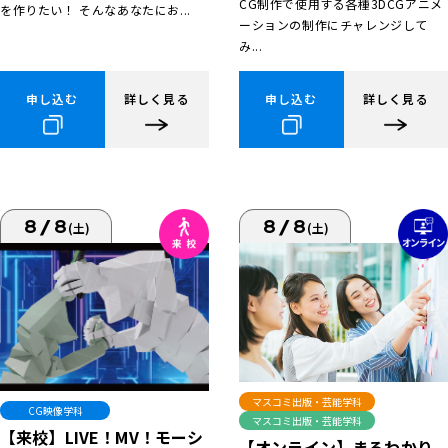
CG制作で使用する各種3DCGアニメ
を作りたい！ そんなあなたにお...
ーションの制作にチャレンジして
み...
申し込む
詳しく見る
申し込む
詳しく見る
8/8
8/8
(土)
(土)
マスコミ出版・芸能学科
CG映像学科
マスコミ出版・芸能学科
【来校】LIVE！MV！モーシ
【オンライン】まるわかり