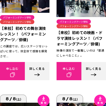
パフォーミングアーツ学科
パフォーミングアーツ学科
パフォーミングアーツ学科
パフォーミングアーツ学科
【来校】初めての舞台演技
【来校】初めての映画・ド
レッスン！（パフォーミン
ラマ演技レッスン！（パフ
グアーツ／俳優)
ォーミングアーツ／俳優)
この講座では、広いステージをいっ
映像の演技で一番難しいのは「普通
ぱいに使って、体全体で感情を爆発
にしゃべること」。
させ...
申し込む
詳しく見る
申し込む
詳しく見る
8/8
8/8
(土)
(土)