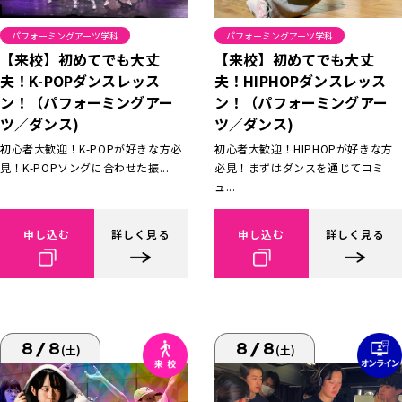
パフォーミングアーツ学科
パフォーミングアーツ学科
【来校】初めてでも大丈
【来校】初めてでも大丈
夫！K-POPダンスレッス
夫！HIPHOPダンスレッス
ン！（パフォーミングアー
ン！（パフォーミングアー
ツ／ダンス)
ツ／ダンス)
初心者大歓迎！K-POPが好きな方必
初心者大歓迎！HIPHOPが好きな方
見！K-POPソングに合わせた振...
必見！まずはダンスを通じてコミ
ュ...
申し込む
詳しく見る
申し込む
詳しく見る
8/8
8/8
(土)
(土)