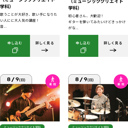
（ミュージッククリエイト
学科）
学科）
歌うことが大好き、歌い手になりた
初心者さん、大歓迎！
い人にに大人気の講座！
ギターを弾いてみたいけどきっかけ
音...
がな...
申し込む
詳しく見る
申し込む
詳しく見る
8/9
8/9
(日)
(日)
ミュージッククリエイト学科
ミュージッククリエイト学科