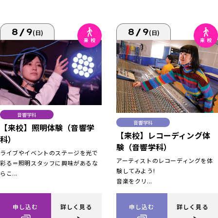
8/9
8/9
(日)
(日)
音響学科
音響学科
【来校】照明体験（音響学
【来校】レコーディング体
科）
験（音響学科）
ライブやイベントのステージを光で
アーティストのレコーディングを体
彩る＝照明スタッフに興味があるな
験してみよう!
らこ...
音楽をクリ...
申し込む
詳しく見る
申し込む
詳しく見る