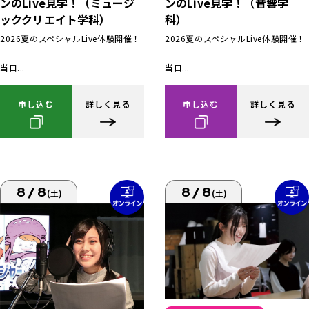
ンのLive見学！（ミュージ
ンのLive見学！（音響学
ッククリエイト学科）
科）
2026夏のスペシャルLive体験開催！
2026夏のスペシャルLive体験開催！
当日...
当日...
申し込む
詳しく見る
申し込む
詳しく見る
8/8
8/8
(土)
(土)