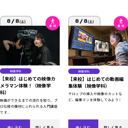
8/8
8/8
(土)
(土)
映像学科
映像学科
【来校】はじめての映像カ
【来校】はじめての動画編
メラマン体験！（映像学
集体験（映像学科）
科）
テロップの挿入や映像のカットな
ど、編集マンを体験してみよう！
映画ができるまでの流れを知り、プ
ロ仕様の機材にふれられる入門講座
です...
申し込む
詳しく見る
申し込む
詳しく見る