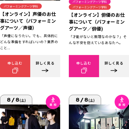
パフォーミングアーツ学科
パフォーミングアーツ学科
パフォーミングアーツ学科
【オンライン】声優のお仕
【オンライン】俳優のお仕
事について（パフォーミン
事について（パフォーミン
グアーツ／声優）
グアーツ／俳優)
「声優になりたい。でも、具体的に
「才能がないと無理なのかな？」そ
どんな準備をすればいいの？業界の
んな不安を抱えているあなたへ。
こと...
申し込む
詳しく見る
申し込む
詳しく見る
8/8
8/8
(土)
(土)