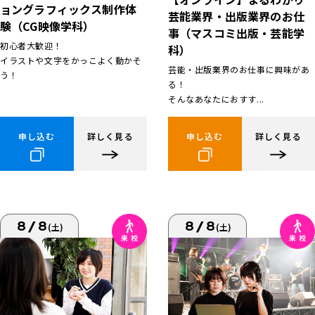
ョングラフィックス制作体
芸能業界・出版業界のお仕
験（CG映像学科）
事（マスコミ出版・芸能学
初心者大歓迎！
科）
イラストや文字をかっこよく動かそ
芸能・出版業界のお仕事に興味があ
う！
る！
そんなあなたにおすす...
申し込む
詳しく見る
申し込む
詳しく見る
8/8
8/8
(土)
(土)