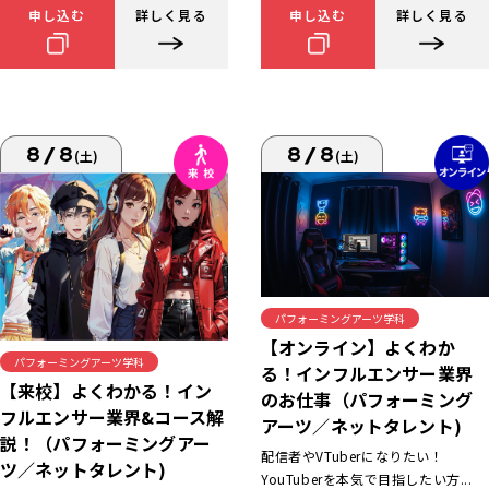
申し込む
詳しく見る
申し込む
詳しく見る
8/8
8/8
(土)
(土)
パフォーミングアーツ学科
【オンライン】よくわか
パフォーミングアーツ学科
る！インフルエンサー業界
【来校】よくわかる！イン
のお仕事（パフォーミング
フルエンサー業界&コース解
アーツ／ネットタレント)
説！（パフォーミングアー
配信者やVTuberになりたい！
ツ／ネットタレント)
YouTuberを本気で目指したい方...