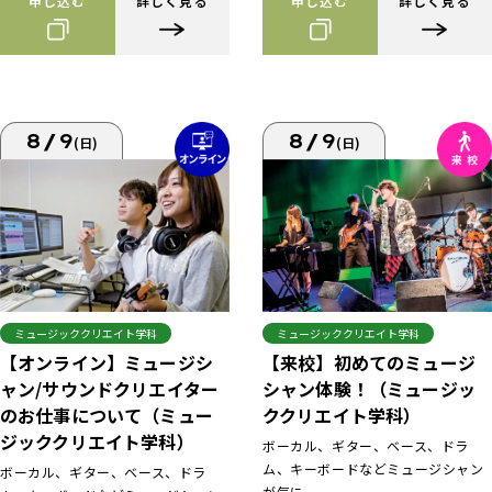
申し込む
詳しく見る
申し込む
詳しく見る
8/9
8/9
(日)
(日)
ミュージッククリエイト学科
ミュージッククリエイト学科
【来校】初めてのミュージ
【オンライン】ミュージシ
シャン体験！（ミュージッ
ャン/サウンドクリエイター
ククリエイト学科）
のお仕事について（ミュー
ジッククリエイト学科）
ボーカル、ギター、ベース、ドラ
ム、キーボードなどミュージシャン
ボーカル、ギター、ベース、ドラ
が気に...