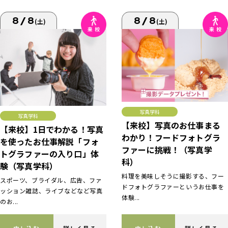
8/8
8/8
(土)
(土)
写真学科
写真学科
【来校】写真のお仕事まる
【来校】1日でわかる！写真
わかり！フードフォトグラ
を使ったお仕事解説「フォ
ファーに挑戦！（写真学
トグラファーの入り口」体
科）
験（写真学科）
料理を美味しそうに撮影する、フー
スポーツ、ブライダル、広告、ファ
ドフォトグラファーというお仕事を
ッション雑誌、ライブなどなど写真
体験...
のお...