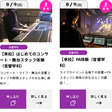
8/9
8/9
(日)
(日)
音響学科
【来校】はじめてのコンサ
音響学科
【来校】PA体験（音響学
ート・舞台スタッフ体験
科）
（音響学科）
ライブやイベント会場での音響＝PA
コンサート・ライブ・舞台の音響ス
スタッフに興味があるならこの講
タッフや照明スタッフのお仕事に興
座！...
味が...
申し込む
詳しく見る
申し込む
詳しく見る