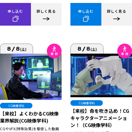
申し込む
詳しく見る
申し込む
詳しく見る
8/8
8/8
(土)
(土)
CG映像学科
CG映像学科
【来校】命を吹き込め！CG
【来校】よくわかるCG映像
キャラクターアニメーショ
業界解説(CG映像学科)
ン！（CG映像学科）
CGやVFX(特殊効果)を駆使した動画