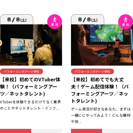
8/8
8/8
(土)
(土)
パフォーミングアーツ学科
パフォーミングアーツ学科
【来校】初めてでも大丈
【来校】初めてのVTuber体
夫！ゲーム配信体験！（パ
験！（パフォーミングアー
フォーミングアーツ／ネッ
ツ／ネットタレント)
トタレント)
VTuberを体験できるだけでなく業界
のことやネットタレント・インフ...
ゲーム実況が好きなあなた、まずは
一緒ににやってみよう！どんな機材
や技...