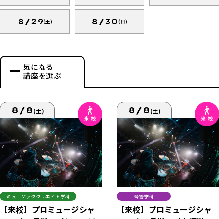
8/29
8/30
(土)
(日)
気になる
講座を選ぶ
8/8
8/8
(土)
(土)
ミュージッククリエイト学科
音響学科
【来校】プロミュージシャ
【来校】プロミュージシャ