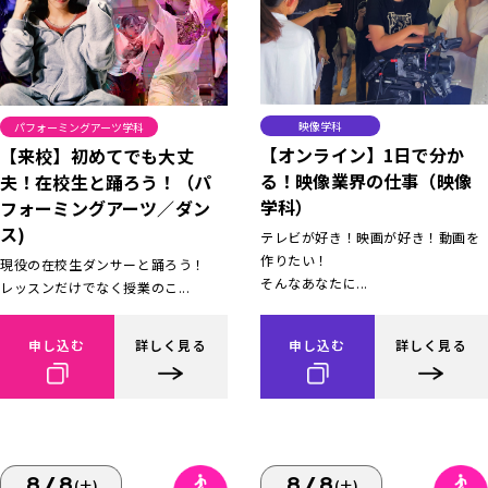
映像学科
パフォーミングアーツ学科
【オンライン】1日で分か
【来校】初めてでも大丈
る！映像業界の仕事（映像
夫！在校生と踊ろう！（パ
学科）
フォーミングアーツ／ダン
ス)
テレビが好き！映画が好き！動画を
作りたい！
現役の在校生ダンサーと踊ろう！
そんなあなたに...
レッスンだけでなく授業のこ...
申し込む
詳しく見る
申し込む
詳しく見る
8/8
8/8
(土)
(土)