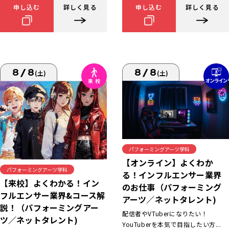
申し込む
詳しく見る
申し込む
詳しく見る
8/8
8/8
(土)
(土)
パフォーミングアーツ学科
【オンライン】よくわか
パフォーミングアーツ学科
る！インフルエンサー業界
【来校】よくわかる！イン
のお仕事（パフォーミング
フルエンサー業界&コース解
アーツ／ネットタレント)
説！（パフォーミングアー
配信者やVTuberになりたい！
ツ／ネットタレント)
YouTuberを本気で目指したい方...