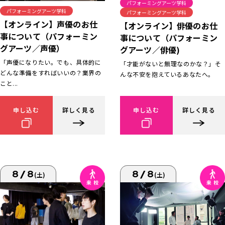
パフォーミングアーツ学科
パフォーミングアーツ学科
パフォーミングアーツ学科
【オンライン】声優のお仕
【オンライン】俳優のお仕
事について（パフォーミン
事について（パフォーミン
グアーツ／声優）
グアーツ／俳優)
「声優になりたい。でも、具体的に
「才能がないと無理なのかな？」そ
どんな準備をすればいいの？業界の
んな不安を抱えているあなたへ。
こと...
申し込む
詳しく見る
申し込む
詳しく見る
8/8
8/8
(土)
(土)