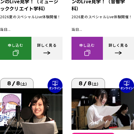
ンのLive見学！（ミュージ
ンのLive見学！（音響学
ッククリエイト学科）
科）
2026夏のスペシャルLive体験開催！
2026夏のスペシャルLive体験開催！
当日...
当日...
申し込む
詳しく見る
申し込む
詳しく見る
8/8
8/8
(土)
(土)