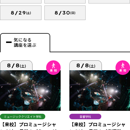
8/29
8/30
(土)
(日)
気になる
講座を選ぶ
8/8
8/8
(土)
(土)
ミュージッククリエイト学科
音響学科
【来校】プロミュージシャ
【来校】プロミュージシャ