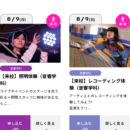
8/9
8/9
(日)
(日)
音響学科
音響学科
【来校】照明体験（音響学
【来校】レコーディング体
科）
験（音響学科）
ライブやイベントのステージを光で
アーティストのレコーディングを体
彩る＝照明スタッフに興味があるな
験してみよう!
らこ...
音楽をクリ...
申し込む
詳しく見る
申し込む
詳しく見る