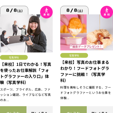
8/8
8/8
(土)
(土)
写真学科
写真学科
【来校】写真のお仕事まる
【来校】1日でわかる！写真
わかり！フードフォトグラ
を使ったお仕事解説「フォ
ファーに挑戦！（写真学
トグラファーの入り口」体
科）
験（写真学科）
料理を美味しそうに撮影する、フー
スポーツ、ブライダル、広告、ファ
ドフォトグラファーというお仕事を
ッション雑誌、ライブなどなど写真
体験...
のお...