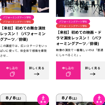
パフォーミングアーツ学科
パフォーミングアーツ学科
パフォーミングアーツ学科
パフォーミングアーツ学科
【来校】初めての舞台演技
【来校】初めての映画・ド
レッスン！（パフォーミン
ラマ演技レッスン！（パフ
グアーツ／俳優)
ォーミングアーツ／俳優)
この講座では、広いステージをいっ
映像の演技で一番難しいのは「普通
ぱいに使って、体全体で感情を爆発
にしゃべること」。
させ...
申し込む
詳しく見る
申し込む
詳しく見る
8/8
8/8
(土)
(土)