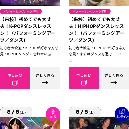
パフォーミングアーツ学科
パフォーミングアーツ学科
【来校】初めてでも大丈
【来校】初めてでも大丈
夫！K-POPダンスレッス
夫！HIPHOPダンスレッス
ン！（パフォーミングアー
ン！（パフォーミングアー
ツ／ダンス)
ツ／ダンス)
初心者大歓迎！K-POPが好きな方必
初心者大歓迎！HIPHOPが好きな方
見！K-POPソングに合わせた振...
必見！まずはダンスを通じてコミ
ュ...
申し込む
詳しく見る
申し込む
詳しく見る
8/8
8/8
(土)
(土)