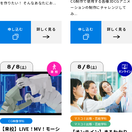
CG制作で使用する各種3DCGアニメ
を作りたい！ そんなあなたにお...
ーションの制作にチャレンジして
み...
申し込む
詳しく見る
申し込む
詳しく見る
8/8
8/8
(土)
(土)
マスコミ出版・芸能学科
CG映像学科
マスコミ出版・芸能学科
【来校】LIVE！MV！モーシ
【オンライン】まるわかり