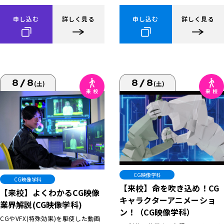
申し込む
詳しく見る
申し込む
詳しく見る
8/8
8/8
(土)
(土)
CG映像学科
CG映像学科
【来校】命を吹き込め！CG
【来校】よくわかるCG映像
キャラクターアニメーショ
業界解説(CG映像学科)
ン！（CG映像学科）
CGやVFX(特殊効果)を駆使した動画