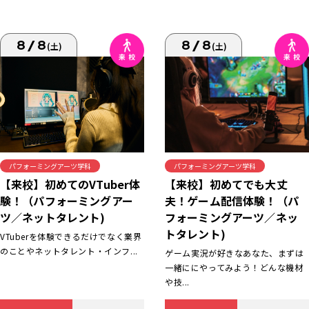
8/8
8/8
(土)
(土)
パフォーミングアーツ学科
パフォーミングアーツ学科
【来校】初めてでも大丈
【来校】初めてのVTuber体
夫！ゲーム配信体験！（パ
験！（パフォーミングアー
フォーミングアーツ／ネッ
ツ／ネットタレント)
トタレント)
VTuberを体験できるだけでなく業界
のことやネットタレント・インフ...
ゲーム実況が好きなあなた、まずは
一緒ににやってみよう！どんな機材
や技...