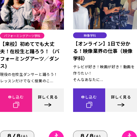
映像学科
パフォーミングアーツ学科
【オンライン】1日で分か
【来校】初めてでも大丈
る！映像業界の仕事（映像
夫！在校生と踊ろう！（パ
学科）
フォーミングアーツ／ダン
ス)
テレビが好き！映画が好き！動画を
作りたい！
現役の在校生ダンサーと踊ろう！
そんなあなたに...
レッスンだけでなく授業のこ...
申し込む
詳しく見る
申し込む
詳しく見る
8/8
8/8
(土)
(土)