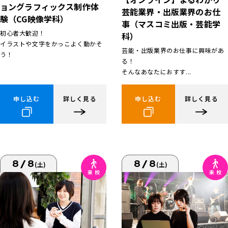
ョングラフィックス制作体
芸能業界・出版業界のお仕
験（CG映像学科）
事（マスコミ出版・芸能学
初心者大歓迎！
科）
イラストや文字をかっこよく動かそ
芸能・出版業界のお仕事に興味があ
う！
る！
そんなあなたにおすす...
申し込む
詳しく見る
申し込む
詳しく見る
8/8
8/8
(土)
(土)