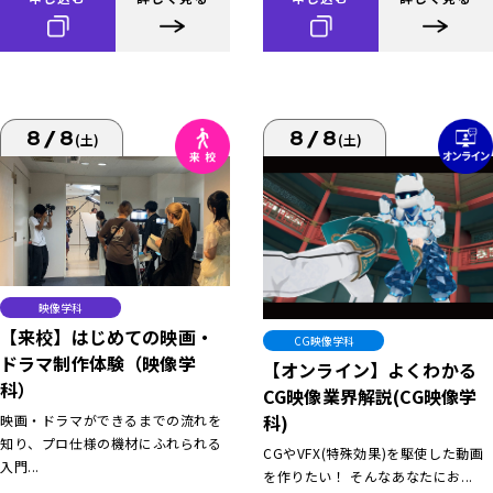
8/8
8/8
(土)
(土)
映像学科
【来校】はじめての映画・
CG映像学科
ドラマ制作体験（映像学
【オンライン】よくわかる
科）
CG映像業界解説(CG映像学
科)
映画・ドラマができるまでの流れを
知り、プロ仕様の機材にふれられる
CGやVFX(特殊効果)を駆使した動画
入門...
を作りたい！ そんなあなたにお...