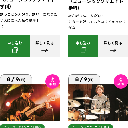
（ミュージッククリエイト
学科）
学科）
歌うことが大好き、歌い手になりた
初心者さん、大歓迎！
い人にに大人気の講座！
ギターを弾いてみたいけどきっかけ
音...
がな...
申し込む
詳しく見る
申し込む
詳しく見る
8/9
8/9
(日)
(日)
ミュージッククリエイト学科
ミュージッククリエイト学科