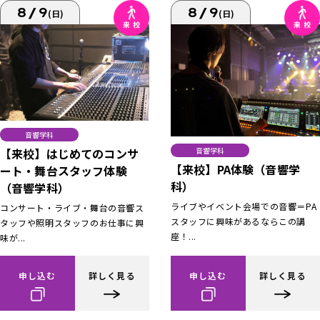
8/9
8/9
(日)
(日)
音響学科
【来校】はじめてのコンサ
音響学科
【来校】PA体験（音響学
ート・舞台スタッフ体験
科）
（音響学科）
ライブやイベント会場での音響＝PA
コンサート・ライブ・舞台の音響ス
スタッフに興味があるならこの講
タッフや照明スタッフのお仕事に興
座！...
味が...
申し込む
詳しく見る
申し込む
詳しく見る