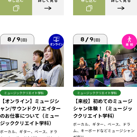
申し込む
詳しく見る
申し込む
詳しく見る
8/9
8/9
(日)
(日)
ミュージッククリエイト学科
ミュージッククリエイト学科
【来校】初めてのミュージ
【オンライン】ミュージシ
シャン体験！（ミュージッ
ャン/サウンドクリエイター
ククリエイト学科）
のお仕事について（ミュー
ジッククリエイト学科）
ボーカル、ギター、ベース、ドラ
ム、キーボードなどミュージシャン
ボーカル、ギター、ベース、ドラ
が気に...