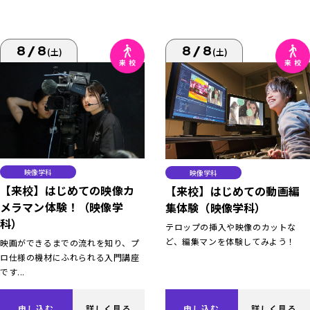
8/8
8/8
(土)
(土)
映像学科
映像学科
【来校】はじめての映像カ
【来校】はじめての動画編
メラマン体験！（映像学
集体験（映像学科）
科）
テロップの挿入や映像のカットな
ど、編集マンを体験してみよう！
映画ができるまでの流れを知り、プ
ロ仕様の機材にふれられる入門講座
です...
申し込む
詳しく見る
申し込む
詳しく見る