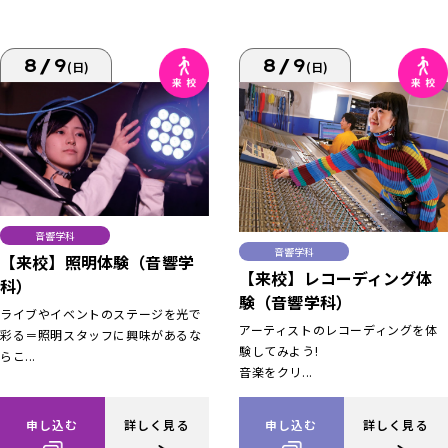
8/9
8/9
(日)
(日)
音響学科
音響学科
【来校】照明体験（音響学
【来校】レコーディング体
科）
験（音響学科）
ライブやイベントのステージを光で
アーティストのレコーディングを体
彩る＝照明スタッフに興味があるな
験してみよう!
らこ...
音楽をクリ...
申し込む
詳しく見る
申し込む
詳しく見る