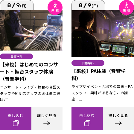
8/9
8/9
(日)
(日)
音響学科
【来校】はじめてのコンサ
音響学科
【来校】PA体験（音響学
ート・舞台スタッフ体験
科）
（音響学科）
ライブやイベント会場での音響＝PA
コンサート・ライブ・舞台の音響ス
スタッフに興味があるならこの講
タッフや照明スタッフのお仕事に興
座！...
味が...
申し込む
詳しく見る
申し込む
詳しく見る