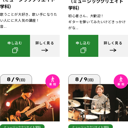
（ミュージッククリエイト
学科）
学科）
歌うことが大好き、歌い手になりた
初心者さん、大歓迎！
い人にに大人気の講座！
ギターを弾いてみたいけどきっかけ
音...
がな...
申し込む
詳しく見る
申し込む
詳しく見る
8/9
8/9
(日)
(日)
ミュージッククリエイト学科
ミュージッククリエイト学科