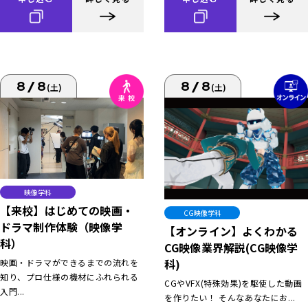
8/8
8/8
(土)
(土)
映像学科
【来校】はじめての映画・
CG映像学科
ドラマ制作体験（映像学
【オンライン】よくわかる
科）
CG映像業界解説(CG映像学
科)
映画・ドラマができるまでの流れを
知り、プロ仕様の機材にふれられる
CGやVFX(特殊効果)を駆使した動画
入門...
を作りたい！ そんなあなたにお...