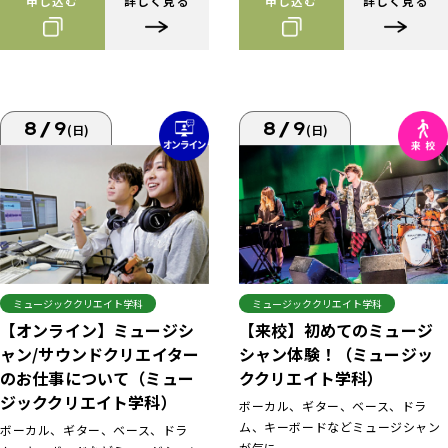
申し込む
詳しく見る
申し込む
詳しく見る
8/9
8/9
(日)
(日)
ミュージッククリエイト学科
ミュージッククリエイト学科
【来校】初めてのミュージ
【オンライン】ミュージシ
シャン体験！（ミュージッ
ャン/サウンドクリエイター
ククリエイト学科）
のお仕事について（ミュー
ジッククリエイト学科）
ボーカル、ギター、ベース、ドラ
ム、キーボードなどミュージシャン
ボーカル、ギター、ベース、ドラ
が気に...