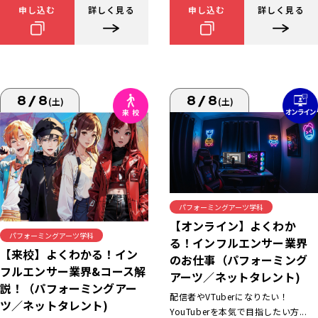
申し込む
詳しく見る
申し込む
詳しく見る
8/8
8/8
(土)
(土)
パフォーミングアーツ学科
【オンライン】よくわか
パフォーミングアーツ学科
る！インフルエンサー業界
【来校】よくわかる！イン
のお仕事（パフォーミング
フルエンサー業界&コース解
アーツ／ネットタレント)
説！（パフォーミングアー
配信者やVTuberになりたい！
ツ／ネットタレント)
YouTuberを本気で目指したい方...