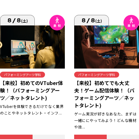
8/8
8/8
(土)
(土)
パフォーミングアーツ学科
パフォーミングアーツ学科
【来校】初めてでも大丈
【来校】初めてのVTuber体
夫！ゲーム配信体験！（パ
験！（パフォーミングアー
フォーミングアーツ／ネッ
ツ／ネットタレント)
トタレント)
VTuberを体験できるだけでなく業界
のことやネットタレント・インフ...
ゲーム実況が好きなあなた、まずは
一緒ににやってみよう！どんな機材
や技...