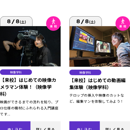
8/8
8/8
(土)
(土)
映像学科
映像学科
【来校】はじめての映像カ
【来校】はじめての動画編
メラマン体験！（映像学
集体験（映像学科）
科）
テロップの挿入や映像のカットな
ど、編集マンを体験してみよう！
映画ができるまでの流れを知り、プ
ロ仕様の機材にふれられる入門講座
です...
申し込む
詳しく見る
申し込む
詳しく見る