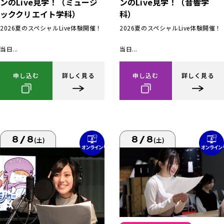
ンのLive見学！（ミュージ
ンのLive見学！（音響学
ッククリエイト学科）
科）
2026夏のスペシャルLive体験開催！
2026夏のスペシャルLive体験開催！
当日...
当日...
申し込む
詳しく見る
申し込む
詳しく見る
8/8
8/8
(土)
(土)