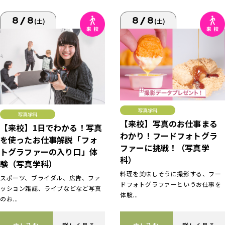
8/8
8/8
(土)
(土)
写真学科
写真学科
【来校】写真のお仕事まる
【来校】1日でわかる！写真
わかり！フードフォトグラ
を使ったお仕事解説「フォ
ファーに挑戦！（写真学
トグラファーの入り口」体
科）
験（写真学科）
料理を美味しそうに撮影する、フー
スポーツ、ブライダル、広告、ファ
ドフォトグラファーというお仕事を
ッション雑誌、ライブなどなど写真
体験...
のお...