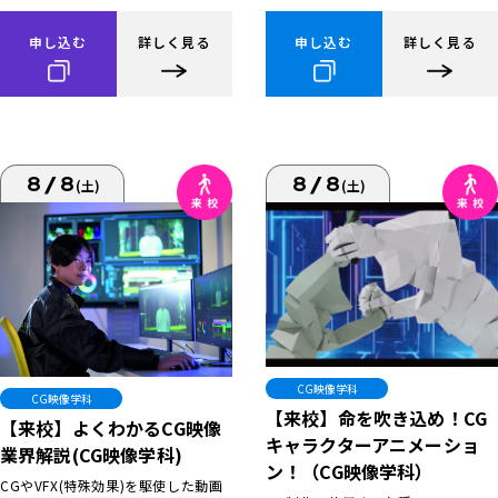
申し込む
詳しく見る
申し込む
詳しく見る
8/8
8/8
(土)
(土)
CG映像学科
CG映像学科
【来校】命を吹き込め！CG
【来校】よくわかるCG映像
キャラクターアニメーショ
業界解説(CG映像学科)
ン！（CG映像学科）
CGやVFX(特殊効果)を駆使した動画