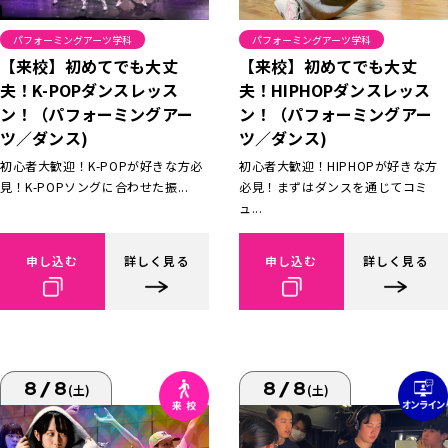
パフォーミングアーツ学科
パフォーミングアーツ学科
【来校】初めてでも大丈
【来校】初めてでも大丈
夫！K-POPダンスレッス
夫！HIPHOPダンスレッス
ン！（パフォーミングアー
ン！（パフォーミングアー
ツ／ダンス)
ツ／ダンス)
初心者大歓迎！K-POPが好きな方必
初心者大歓迎！HIPHOPが好きな方
見！K-POPソングに合わせた振...
必見！まずはダンスを通じてコミ
ュ...
申し込む
詳しく見る
申し込む
詳しく見る
8/8
8/8
(土)
(土)