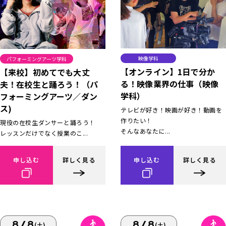
映像学科
パフォーミングアーツ学科
【オンライン】1日で分か
【来校】初めてでも大丈
る！映像業界の仕事（映像
夫！在校生と踊ろう！（パ
学科）
フォーミングアーツ／ダン
ス)
テレビが好き！映画が好き！動画を
作りたい！
現役の在校生ダンサーと踊ろう！
そんなあなたに...
レッスンだけでなく授業のこ...
申し込む
詳しく見る
申し込む
詳しく見る
8/8
8/8
(土)
(土)