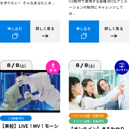
CG制作で使用する各種3DCGアニメ
を作りたい！ そんなあなたにお...
ーションの制作にチャレンジして
み...
申し込む
詳しく見る
申し込む
詳しく見る
8/8
8/8
(土)
(土)
マスコミ出版・芸能学科
CG映像学科
マスコミ出版・芸能学科
【来校】LIVE！MV！モーシ
【オンライン】まるわかり