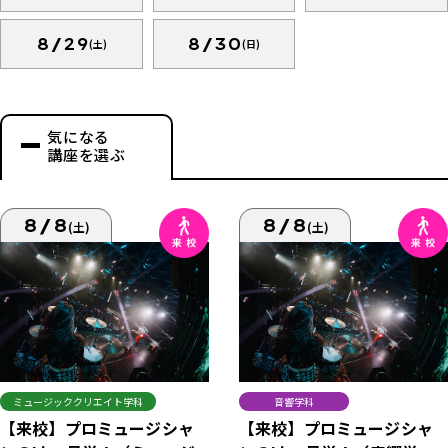
8/29
8/30
(土)
(日)
気になる
講座を選ぶ
8/8
8/8
(土)
(土)
ミュージッククリエイト学科
音響学科
【来校】プロミュージシャ
【来校】プロミュージシャ