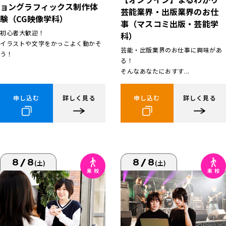
ョングラフィックス制作体
芸能業界・出版業界のお仕
験（CG映像学科）
事（マスコミ出版・芸能学
初心者大歓迎！
科）
イラストや文字をかっこよく動かそ
芸能・出版業界のお仕事に興味があ
う！
る！
そんなあなたにおすす...
申し込む
詳しく見る
申し込む
詳しく見る
8/8
8/8
(土)
(土)