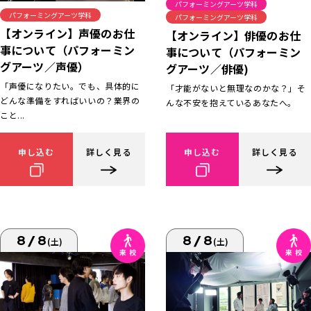
パフォーミングアーツ学科
パフォーミングアーツ学科
パフォーミングアーツ学科
【オンライン】声優のお仕
【オンライン】俳優のお仕
事について（パフォーミン
事について（パフォーミン
グアーツ／声優）
グアーツ／俳優)
「声優になりたい。でも、具体的に
「才能がないと無理なのかな？」そ
どんな準備をすればいいの？業界の
んな不安を抱えているあなたへ。
こと...
申し込む
詳しく見る
申し込む
詳しく見る
8/8
8/8
(土)
(土)