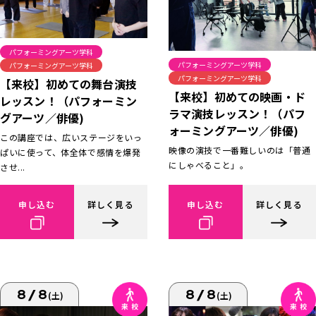
パフォーミングアーツ学科
パフォーミングアーツ学科
パフォーミングアーツ学科
パフォーミングアーツ学科
【来校】初めての舞台演技
【来校】初めての映画・ド
レッスン！（パフォーミン
ラマ演技レッスン！（パフ
グアーツ／俳優)
ォーミングアーツ／俳優)
この講座では、広いステージをいっ
映像の演技で一番難しいのは「普通
ぱいに使って、体全体で感情を爆発
にしゃべること」。
させ...
申し込む
詳しく見る
申し込む
詳しく見る
8/8
8/8
(土)
(土)