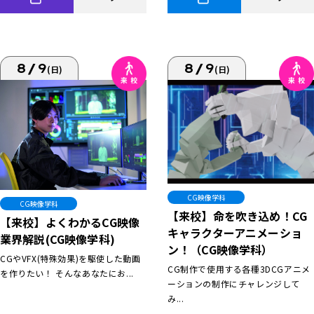
8/9
8/9
(日)
(日)
CG映像学科
CG映像学科
【来校】命を吹き込め！CG
【来校】よくわかるCG映像
キャラクターアニメーショ
業界解説(CG映像学科)
ン！（CG映像学科）
CGやVFX(特殊効果)を駆使した動画
CG制作で使用する各種3DCGアニメ
を作りたい！ そんなあなたにお...
ーションの制作にチャレンジして
み...