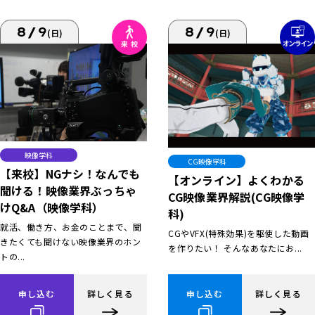
8/9
8/9
(日)
(日)
映像学科
CG映像学科
【来校】NGナシ！なんでも
【オンライン】よくわかる
聞ける！映像業界ぶっちゃ
CG映像業界解説(CG映像学
けQ&A（映像学科）
科)
就活、働き方、お金のことまで、聞
CGやVFX(特殊効果)を駆使した動画
きたくても聞けない映像業界のホン
を作りたい！ そんなあなたにお...
トの...
申し込む
詳しく見る
申し込む
詳しく見る