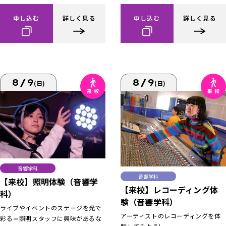
申し込む
詳しく見る
申し込む
詳しく見る
8/9
8/9
(日)
(日)
音響学科
音響学科
【来校】照明体験（音響学
【来校】レコーディング体
科）
験（音響学科）
ライブやイベントのステージを光で
アーティストのレコーディングを体
彩る＝照明スタッフに興味があるな