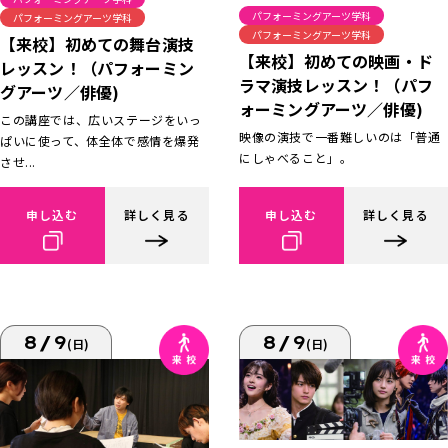
パフォーミングアーツ学科
パフォーミングアーツ学科
パフォーミングアーツ学科
【来校】初めての舞台演技
【来校】初めての映画・ド
レッスン！（パフォーミン
ラマ演技レッスン！（パフ
グアーツ／俳優)
ォーミングアーツ／俳優)
この講座では、広いステージをいっ
映像の演技で一番難しいのは「普通
ぱいに使って、体全体で感情を爆発
にしゃべること」。
させ...
申し込む
詳しく見る
申し込む
詳しく見る
8/9
8/9
(日)
(日)