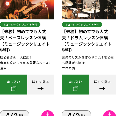
ミュージッククリエイト学科
ミュージッククリエイト学科
【来校】初めてでも大丈
【来校】初めてでも大丈
夫！ベースレッスン体験
夫！ドラムレッスン体験
（ミュージッククリエイト
（ミュージッククリエイト
学科）
学科）
初心者さん、大歓迎！
音楽のリズムを作るドラム！初心者
音楽を底から支える重要なベースに
も経験者も歓迎！
注目...
プロの講...
申し込む
詳しく見る
申し込む
詳しく見る
8/9
8/9
(日)
(日)