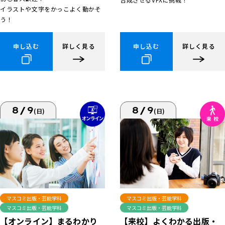
イラストや文字をかっこよく動かそ
う！
申し込む
詳しく見る
申し込む
詳しく見る
8/9
8/9
(日)
(日)
マスコミ出版・芸能学科
マスコミ出版・芸能学科
マスコミ出版・芸能学科
マスコミ出版・芸能学科
【来校】よくわかる出版・
【オンライン】まるわかり