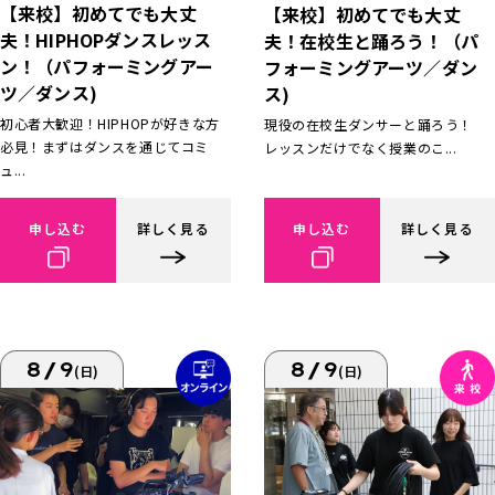
【来校】初めてでも大丈
【来校】初めてでも大丈
夫！HIPHOPダンスレッス
夫！在校生と踊ろう！（パ
ン！（パフォーミングアー
フォーミングアーツ／ダン
ツ／ダンス)
ス)
初心者大歓迎！HIPHOPが好きな方
現役の在校生ダンサーと踊ろう！
必見！まずはダンスを通じてコミ
レッスンだけでなく授業のこ...
ュ...
申し込む
詳しく見る
申し込む
詳しく見る
8/9
8/9
(日)
(日)