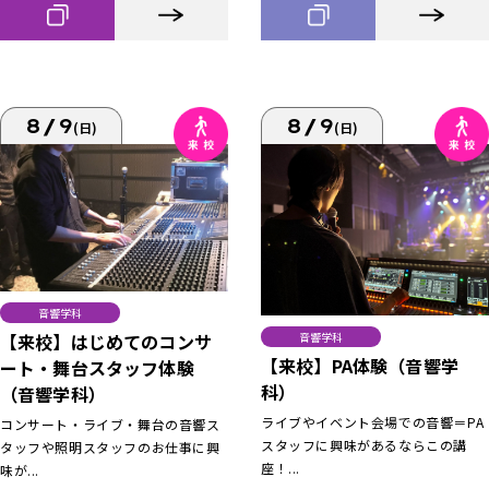
8/9
8/9
(日)
(日)
音響学科
【来校】はじめてのコンサ
音響学科
【来校】PA体験（音響学
ート・舞台スタッフ体験
科）
（音響学科）
ライブやイベント会場での音響＝PA
コンサート・ライブ・舞台の音響ス
スタッフに興味があるならこの講
タッフや照明スタッフのお仕事に興
座！...
味が...