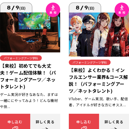
8/9
8/9
(日)
(日)
パフォーミングアーツ学科
パフォーミングアーツ学科
【来校】初めてでも大丈
【来校】よくわかる！イン
夫！ゲーム配信体験！（パ
フルエンサー業界&コース解
フォーミングアーツ／ネッ
説！（パフォーミングアー
トタレント)
ツ／ネットタレント)
ゲーム実況が好きなあなた、まずは
VTuber、ゲーム実況、歌い手、配信
一緒ににやってみよう！どんな機材
者、アイドルが好きな方にオスス...
や技...
申し込む
詳しく見る
申し込む
詳しく見る