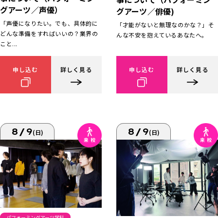
グアーツ／声優）
グアーツ／俳優)
「声優になりたい。でも、具体的に
「才能がないと無理なのかな？」そ
どんな準備をすればいいの？業界の
んな不安を抱えているあなたへ。
こと...
申し込む
詳しく見る
申し込む
詳しく見る
8/9
8/9
(日)
(日)
パフォーミングアーツ学科