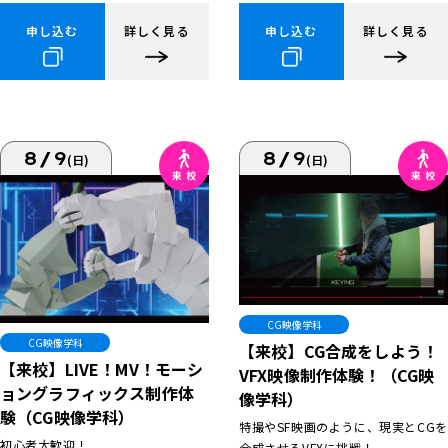
申し込む
詳しく見る
申し込む
詳しく見る
8/9
8/9
(日)
(日)
CG映像学科
CG映像学科
【来校】CG合成をしよう！
【来校】LIVE！MV！モーシ
VFX映像制作体験！（CG映
ョングラフィックス制作体
像学科）
験（CG映像学科）
特撮やSF映画のように、現実とCGを
初心者大歓迎！
合成させるVFXに挑戦！