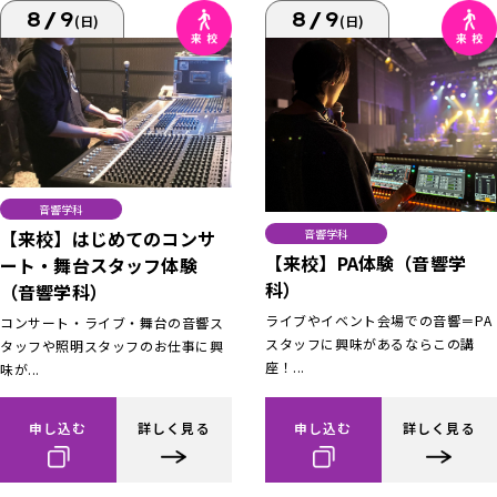
8/9
8/9
(日)
(日)
音響学科
【来校】はじめてのコンサ
音響学科
【来校】PA体験（音響学
ート・舞台スタッフ体験
科）
（音響学科）
ライブやイベント会場での音響＝PA
コンサート・ライブ・舞台の音響ス
スタッフに興味があるならこの講
タッフや照明スタッフのお仕事に興
座！...
味が...
申し込む
詳しく見る
申し込む
詳しく見る