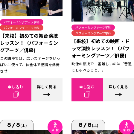
パフォーミングアーツ学科
パフォーミングアーツ学科
パフォーミングアーツ学科
パフォーミングアーツ学科
【来校】初めての舞台演技
【来校】初めての映画・ド
レッスン！（パフォーミン
ラマ演技レッスン！（パフ
グアーツ／俳優)
ォーミングアーツ／俳優)
この講座では、広いステージをいっ
映像の演技で一番難しいのは「普通
ぱいに使って、体全体で感情を爆発
にしゃべること」。
させ...
申し込む
詳しく見る
申し込む
詳しく見る
8/8
8/8
(土)
(土)