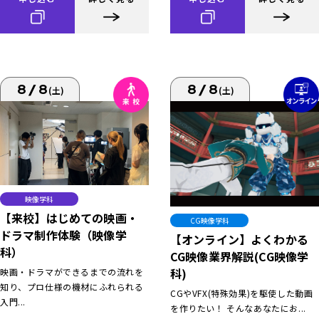
8/8
8/8
(土)
(土)
映像学科
【来校】はじめての映画・
CG映像学科
ドラマ制作体験（映像学
【オンライン】よくわかる
科）
CG映像業界解説(CG映像学
科)
映画・ドラマができるまでの流れを
知り、プロ仕様の機材にふれられる
CGやVFX(特殊効果)を駆使した動画
入門...
を作りたい！ そんなあなたにお...