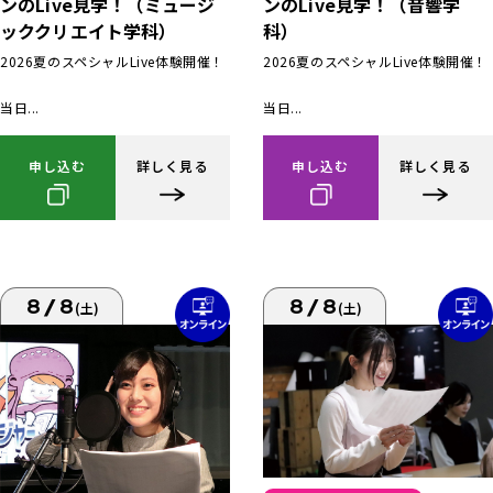
ンのLive見学！（ミュージ
ンのLive見学！（音響学
ッククリエイト学科）
科）
2026夏のスペシャルLive体験開催！
2026夏のスペシャルLive体験開催！
当日...
当日...
申し込む
詳しく見る
申し込む
詳しく見る
8/8
8/8
(土)
(土)