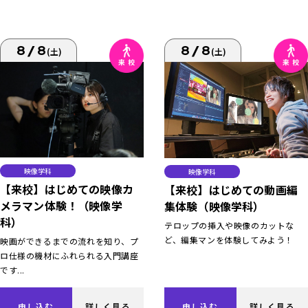
8/8
8/8
(土)
(土)
映像学科
映像学科
【来校】はじめての映像カ
【来校】はじめての動画編
メラマン体験！（映像学
集体験（映像学科）
科）
テロップの挿入や映像のカットな
ど、編集マンを体験してみよう！
映画ができるまでの流れを知り、プ
ロ仕様の機材にふれられる入門講座
です...
申し込む
詳しく見る
申し込む
詳しく見る