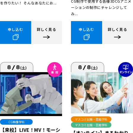
CG制作で使用する各種3DCGアニメ
を作りたい！ そんなあなたにお...
ーションの制作にチャレンジして
み...
申し込む
詳しく見る
申し込む
詳しく見る
8/8
8/8
(土)
(土)
マスコミ出版・芸能学科
CG映像学科
マスコミ出版・芸能学科
【来校】LIVE！MV！モーシ
【オンライン】まるわかり