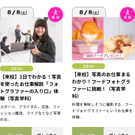
8/8
8/8
(土)
(土)
写真学科
写真学科
【来校】写真のお仕事まる
【来校】1日でわかる！写真
わかり！フードフォトグラ
を使ったお仕事解説「フォ
ファーに挑戦！（写真学
トグラファーの入り口」体
科）
験（写真学科）
料理を美味しそうに撮影する、フー
スポーツ、ブライダル、広告、ファ
ドフォトグラファーというお仕事を
ッション雑誌、ライブなどなど写真
体験...
のお...