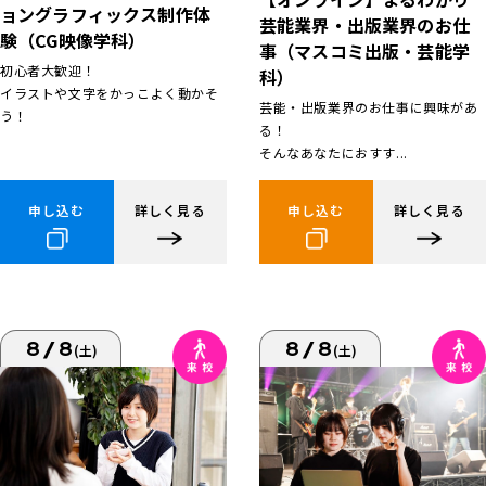
ョングラフィックス制作体
芸能業界・出版業界のお仕
験（CG映像学科）
事（マスコミ出版・芸能学
初心者大歓迎！
科）
イラストや文字をかっこよく動かそ
芸能・出版業界のお仕事に興味があ
う！
る！
そんなあなたにおすす...
申し込む
詳しく見る
申し込む
詳しく見る
8/8
8/8
(土)
(土)