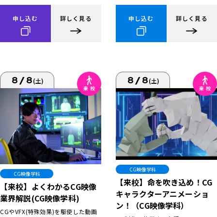
申し込む
詳しく見る
申し込む
詳しく見る
8/8
8/8
(土)
(土)
CG映像学科
CG映像学科
【来校】命を吹き込め！CG
【来校】よくわかるCG映像
キャラクターアニメーショ
業界解説(CG映像学科)
ン！（CG映像学科）
CGやVFX(特殊効果)を駆使した動画