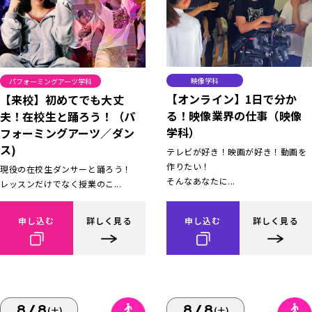
映像学科
パフォーミングアーツ学科
【オンライン】1日で分か
【来校】初めてでも大丈
る！映像業界の仕事（映像
夫！在校生と踊ろう！（パ
学科）
フォーミングアーツ／ダン
ス)
テレビが好き！映画が好き！動画を
作りたい！
現役の在校生ダンサーと踊ろう！
そんなあなたに...
レッスンだけでなく授業のこ...
申し込む
詳しく見る
申し込む
詳しく見る
8/8
8/8
(土)
(土)