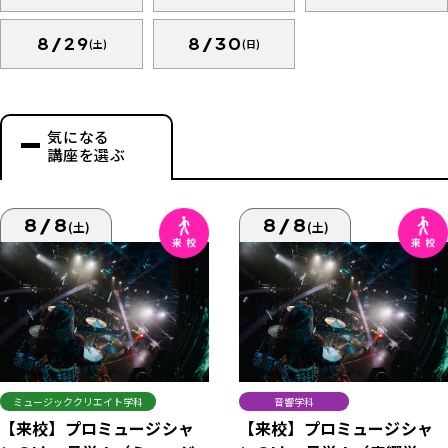
8/29
8/30
(土)
(日)
気になる
講座を選ぶ
8/8
8/8
(土)
(土)
ミュージッククリエイト学科
音響学科
【来校】プロミュージシャ
【来校】プロミュージシャ