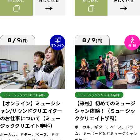
申し込む
詳しく見る
申し込む
詳しく見る
8/9
8/9
(日)
(日)
ミュージッククリエイト学科
ミュージッククリエイト学科
【来校】初めてのミュージ
【オンライン】ミュージシ
シャン体験！（ミュージッ
ャン/サウンドクリエイター
ククリエイト学科）
のお仕事について（ミュー
ジッククリエイト学科）
ボーカル、ギター、ベース、ドラ
ム、キーボードなどミュージシャン
ボーカル、ギター、ベース、ドラ
が気に...