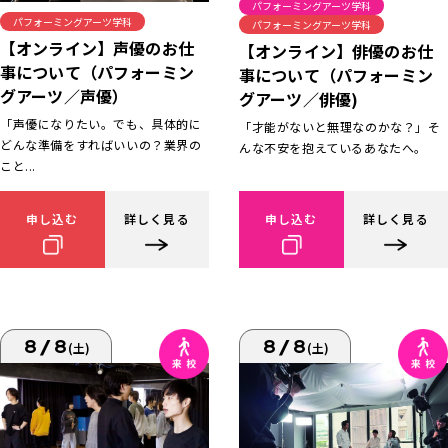
パフォーミングアーツ学科
パフォーミングアーツ学科
パフォーミングアーツ学科
【オンライン】声優のお仕
【オンライン】俳優のお仕
事について（パフォーミン
事について（パフォーミン
グアーツ／声優）
グアーツ／俳優)
「声優になりたい。でも、具体的に
「才能がないと無理なのかな？」そ
どんな準備をすればいいの？業界の
んな不安を抱えているあなたへ。
こと...
申し込む
詳しく見る
申し込む
詳しく見る
8/8
8/8
(土)
(土)