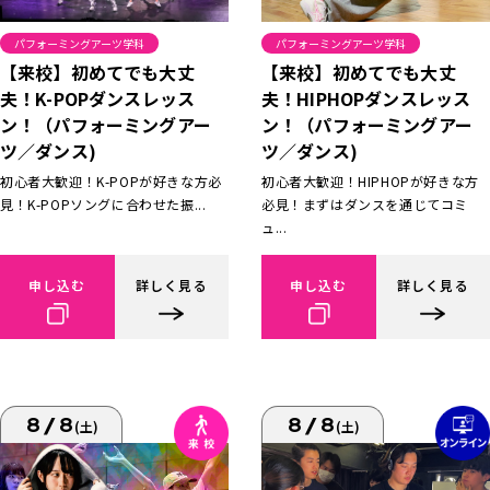
パフォーミングアーツ学科
パフォーミングアーツ学科
【来校】初めてでも大丈
【来校】初めてでも大丈
夫！K-POPダンスレッス
夫！HIPHOPダンスレッス
ン！（パフォーミングアー
ン！（パフォーミングアー
ツ／ダンス)
ツ／ダンス)
初心者大歓迎！K-POPが好きな方必
初心者大歓迎！HIPHOPが好きな方
見！K-POPソングに合わせた振...
必見！まずはダンスを通じてコミ
ュ...
申し込む
詳しく見る
申し込む
詳しく見る
8/8
8/8
(土)
(土)