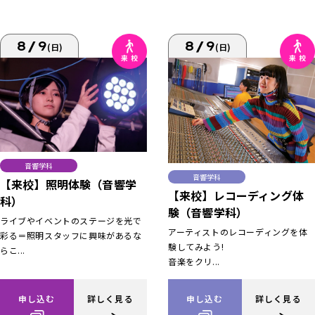
8/9
8/9
(日)
(日)
音響学科
音響学科
【来校】照明体験（音響学
【来校】レコーディング体
科）
験（音響学科）
ライブやイベントのステージを光で
アーティストのレコーディングを体
彩る＝照明スタッフに興味があるな
験してみよう!
らこ...
音楽をクリ...
申し込む
詳しく見る
申し込む
詳しく見る