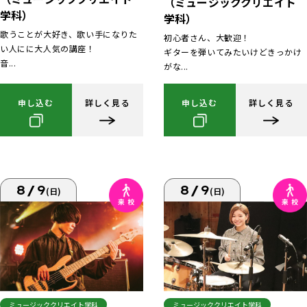
（ミュージッククリエイト
学科）
学科）
歌うことが大好き、歌い手になりた
初心者さん、大歓迎！
い人にに大人気の講座！
ギターを弾いてみたいけどきっかけ
音...
がな...
申し込む
詳しく見る
申し込む
詳しく見る
8/9
8/9
(日)
(日)
ミュージッククリエイト学科
ミュージッククリエイト学科