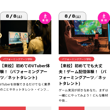
8/8
8/8
(土)
(土)
パフォーミングアーツ学科
パフォーミングアーツ学科
【来校】初めてでも大丈
【来校】初めてのVTuber体
夫！ゲーム配信体験！（パ
験！（パフォーミングアー
フォーミングアーツ／ネッ
ツ／ネットタレント)
トタレント)
VTuberを体験できるだけでなく業界
のことやネットタレント・インフ...
ゲーム実況が好きなあなた、まずは
一緒ににやってみよう！どんな機材
や技...