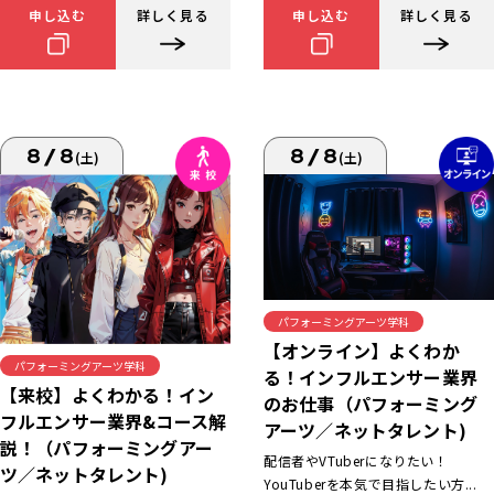
申し込む
詳しく見る
申し込む
詳しく見る
8/8
8/8
(土)
(土)
パフォーミングアーツ学科
【オンライン】よくわか
パフォーミングアーツ学科
る！インフルエンサー業界
【来校】よくわかる！イン
のお仕事（パフォーミング
フルエンサー業界&コース解
アーツ／ネットタレント)
説！（パフォーミングアー
配信者やVTuberになりたい！
ツ／ネットタレント)
YouTuberを本気で目指したい方...