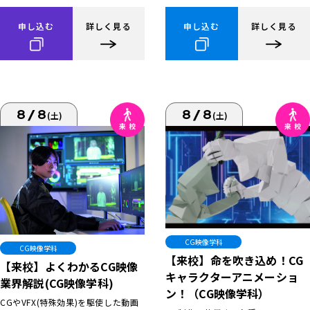
申し込む
詳しく見る
申し込む
詳しく見る
8/8
8/8
(土)
(土)
CG映像学科
CG映像学科
【来校】命を吹き込め！CG
【来校】よくわかるCG映像
キャラクターアニメーショ
業界解説(CG映像学科)
ン！（CG映像学科）
CGやVFX(特殊効果)を駆使した動画