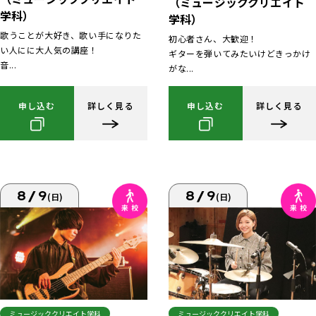
（ミュージッククリエイト
学科）
学科）
歌うことが大好き、歌い手になりた
初心者さん、大歓迎！
い人にに大人気の講座！
ギターを弾いてみたいけどきっかけ
音...
がな...
申し込む
詳しく見る
申し込む
詳しく見る
8/9
8/9
(日)
(日)
ミュージッククリエイト学科
ミュージッククリエイト学科