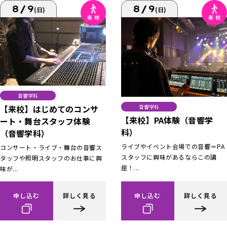
8/9
8/9
(日)
(日)
音響学科
【来校】はじめてのコンサ
音響学科
【来校】PA体験（音響学
ート・舞台スタッフ体験
科）
（音響学科）
ライブやイベント会場での音響＝PA
コンサート・ライブ・舞台の音響ス
スタッフに興味があるならこの講
タッフや照明スタッフのお仕事に興
座！...
味が...
申し込む
詳しく見る
申し込む
詳しく見る