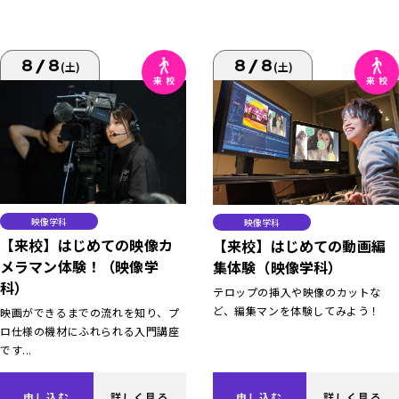
8/8
8/8
(土)
(土)
映像学科
映像学科
【来校】はじめての映像カ
【来校】はじめての動画編
メラマン体験！（映像学
集体験（映像学科）
科）
テロップの挿入や映像のカットな
ど、編集マンを体験してみよう！
映画ができるまでの流れを知り、プ
ロ仕様の機材にふれられる入門講座
です...
申し込む
詳しく見る
申し込む
詳しく見る