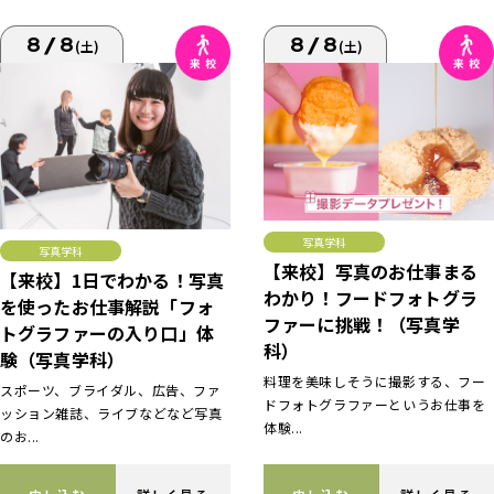
8/8
8/8
(土)
(土)
写真学科
写真学科
【来校】写真のお仕事まる
【来校】1日でわかる！写真
わかり！フードフォトグラ
を使ったお仕事解説「フォ
ファーに挑戦！（写真学
トグラファーの入り口」体
科）
験（写真学科）
料理を美味しそうに撮影する、フー
スポーツ、ブライダル、広告、ファ
ドフォトグラファーというお仕事を
ッション雑誌、ライブなどなど写真
体験...
のお...