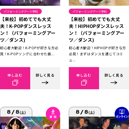
パフォーミングアーツ学科
パフォーミングアーツ学科
【来校】初めてでも大丈
【来校】初めてでも大丈
夫！K-POPダンスレッス
夫！HIPHOPダンスレッス
ン！（パフォーミングアー
ン！（パフォーミングアー
ツ／ダンス)
ツ／ダンス)
初心者大歓迎！K-POPが好きな方必
初心者大歓迎！HIPHOPが好きな方
見！K-POPソングに合わせた振...
必見！まずはダンスを通じてコミ
ュ...
申し込む
詳しく見る
申し込む
詳しく見る
8/8
8/8
(土)
(土)