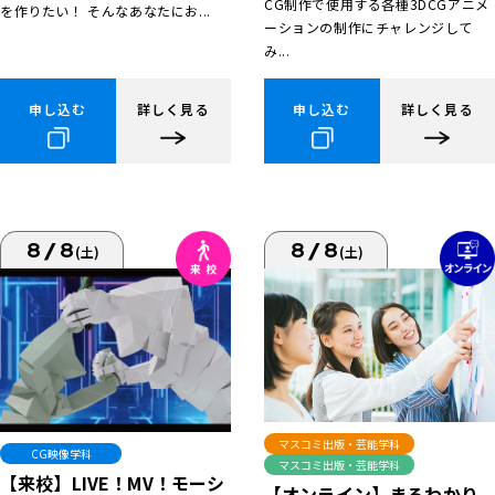
CG制作で使用する各種3DCGアニメ
を作りたい！ そんなあなたにお...
ーションの制作にチャレンジして
み...
申し込む
詳しく見る
申し込む
詳しく見る
8/8
8/8
(土)
(土)
マスコミ出版・芸能学科
CG映像学科
マスコミ出版・芸能学科
【来校】LIVE！MV！モーシ
【オンライン】まるわかり