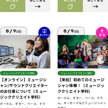
申し込む
詳しく見る
申し込む
詳しく見る
8/9
8/9
(日)
(日)
ミュージッククリエイト学科
ミュージッククリエイト学科
【来校】初めてのミュージ
【オンライン】ミュージシ
シャン体験！（ミュージッ
ャン/サウンドクリエイター
ククリエイト学科）
のお仕事について（ミュー
ジッククリエイト学科）
ボーカル、ギター、ベース、ドラ
ム、キーボードなどミュージシャン
ボーカル、ギター、ベース、ドラ
が気に...