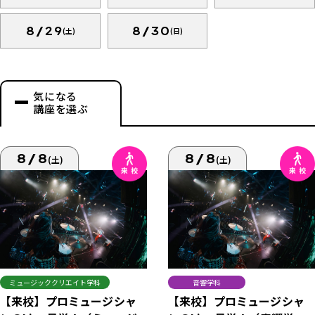
8/29
8/30
(土)
(日)
気になる
講座を選ぶ
8/8
8/8
(土)
(土)
ミュージッククリエイト学科
音響学科
【来校】プロミュージシャ
【来校】プロミュージシャ