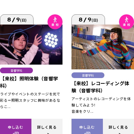
8/9
8/9
(日)
(日)
音響学科
音響学科
【来校】照明体験（音響学
【来校】レコーディング体
科）
験（音響学科）
ライブやイベントのステージを光で
アーティストのレコーディングを体
彩る＝照明スタッフに興味があるな
験してみよう!
らこ...
音楽をクリ...
申し込む
詳しく見る
申し込む
詳しく見る