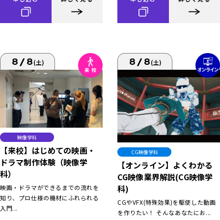
8/8
8/8
(土)
(土)
映像学科
【来校】はじめての映画・
CG映像学科
ドラマ制作体験（映像学
【オンライン】よくわかる
科）
CG映像業界解説(CG映像学
科)
映画・ドラマができるまでの流れを
知り、プロ仕様の機材にふれられる
CGやVFX(特殊効果)を駆使した動画
入門...
を作りたい！ そんなあなたにお...