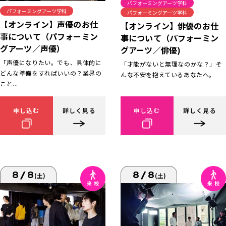
パフォーミングアーツ学科
パフォーミングアーツ学科
パフォーミングアーツ学科
【オンライン】声優のお仕
【オンライン】俳優のお仕
事について（パフォーミン
事について（パフォーミン
グアーツ／声優）
グアーツ／俳優)
「声優になりたい。でも、具体的に
「才能がないと無理なのかな？」そ
どんな準備をすればいいの？業界の
んな不安を抱えているあなたへ。
こと...
申し込む
詳しく見る
申し込む
詳しく見る
8/8
8/8
(土)
(土)