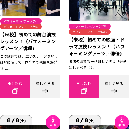
パフォーミングアーツ学科
パフォーミングアーツ学科
パフォーミングアーツ学科
パフォーミングアーツ学科
【来校】初めての舞台演技
【来校】初めての映画・ド
レッスン！（パフォーミン
ラマ演技レッスン！（パフ
グアーツ／俳優)
ォーミングアーツ／俳優)
この講座では、広いステージをいっ
映像の演技で一番難しいのは「普通
ぱいに使って、体全体で感情を爆発
にしゃべること」。
させ...
申し込む
詳しく見る
申し込む
詳しく見る
8/8
8/8
(土)
(土)