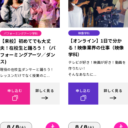
映像学科
パフォーミングアーツ学科
【オンライン】1日で分か
【来校】初めてでも大丈
る！映像業界の仕事（映像
夫！在校生と踊ろう！（パ
学科）
フォーミングアーツ／ダン
ス)
テレビが好き！映画が好き！動画を
作りたい！
現役の在校生ダンサーと踊ろう！
そんなあなたに...
レッスンだけでなく授業のこ...
申し込む
詳しく見る
申し込む
詳しく見る
8/8
8/8
(土)
(土)