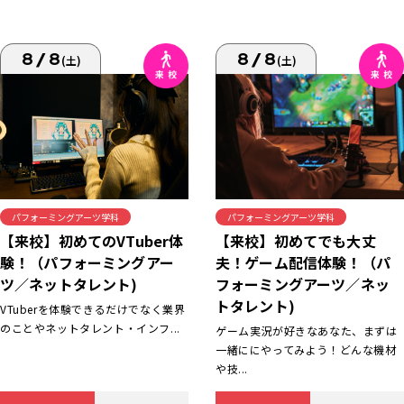
8/8
8/8
(土)
(土)
パフォーミングアーツ学科
パフォーミングアーツ学科
【来校】初めてでも大丈
【来校】初めてのVTuber体
夫！ゲーム配信体験！（パ
験！（パフォーミングアー
フォーミングアーツ／ネッ
ツ／ネットタレント)
トタレント)
VTuberを体験できるだけでなく業界
のことやネットタレント・インフ...
ゲーム実況が好きなあなた、まずは
一緒ににやってみよう！どんな機材
や技...