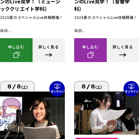
ンのLive見学！（ミュージ
ンのLive見学！（音響学
ッククリエイト学科）
科）
2026夏のスペシャルLive体験開催！
2026夏のスペシャルLive体験開催！
当日...
当日...
申し込む
詳しく見る
申し込む
詳しく見る
8/8
8/8
(土)
(土)