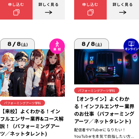
申し込む
詳しく見る
申し込む
詳しく見る
8/8
8/8
(土)
(土)
パフォーミングアーツ学科
【オンライン】よくわか
パフォーミングアーツ学科
る！インフルエンサー業界
【来校】よくわかる！イン
のお仕事（パフォーミング
フルエンサー業界&コース解
アーツ／ネットタレント)
説！（パフォーミングアー
配信者やVTuberになりたい！
ツ／ネットタレント)
YouTuberを本気で目指したい方...