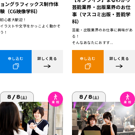
ョングラフィックス制作体
芸能業界・出版業界のお仕
験（CG映像学科）
事（マスコミ出版・芸能学
初心者大歓迎！
科）
イラストや文字をかっこよく動かそ
芸能・出版業界のお仕事に興味があ
う！
る！
そんなあなたにおすす...
申し込む
詳しく見る
申し込む
詳しく見る
8/8
8/8
(土)
(土)