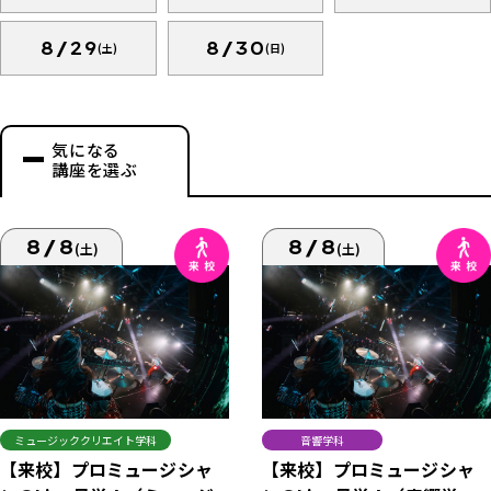
8/29
8/30
(土)
(日)
気になる
講座を選ぶ
8/8
8/8
(土)
(土)
ミュージッククリエイト学科
音響学科
【来校】プロミュージシャ
【来校】プロミュージシャ