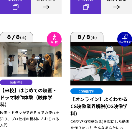
8/8
8/8
(土)
(土)
映像学科
【来校】はじめての映画・
CG映像学科
ドラマ制作体験（映像学
【オンライン】よくわかる
科）
CG映像業界解説(CG映像学
科)
映画・ドラマができるまでの流れを
知り、プロ仕様の機材にふれられる
CGやVFX(特殊効果)を駆使した動画
入門...
を作りたい！ そんなあなたにお...