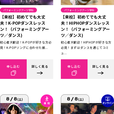
パフォーミングアーツ学科
パフォーミングアーツ学科
【来校】初めてでも大丈
【来校】初めてでも大丈
夫！K-POPダンスレッス
夫！HIPHOPダンスレッス
ン！（パフォーミングアー
ン！（パフォーミングアー
ツ／ダンス)
ツ／ダンス)
初心者大歓迎！K-POPが好きな方必
初心者大歓迎！HIPHOPが好きな方
見！K-POPソングに合わせた振...
必見！まずはダンスを通じてコミ
ュ...
申し込む
詳しく見る
申し込む
詳しく見る
8/8
8/8
(土)
(土)