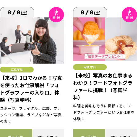
8/8
8/8
(土)
(土)
写真学科
写真学科
【来校】写真のお仕事まる
【来校】1日でわかる！写真
わかり！フードフォトグラ
を使ったお仕事解説「フォ
ファーに挑戦！（写真学
トグラファーの入り口」体
科）
験（写真学科）
料理を美味しそうに撮影する、フー
スポーツ、ブライダル、広告、ファ
ドフォトグラファーというお仕事を
ッション雑誌、ライブなどなど写真
体験...
のお...