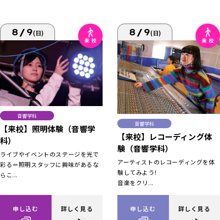
8/9
8/9
(日)
(日)
音響学科
音響学科
【来校】照明体験（音響学
【来校】レコーディング体
科）
験（音響学科）
ライブやイベントのステージを光で
アーティストのレコーディングを体
彩る＝照明スタッフに興味があるな
験してみよう!
らこ...
音楽をクリ...
申し込む
詳しく見る
申し込む
詳しく見る