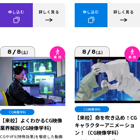
申し込む
詳しく見る
申し込む
詳しく見る
8/8
8/8
(土)
(土)
CG映像学科
CG映像学科
【来校】命を吹き込め！CG
【来校】よくわかるCG映像
キャラクターアニメーショ
業界解説(CG映像学科)
ン！（CG映像学科）
CGやVFX(特殊効果)を駆使した動画