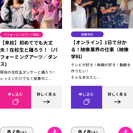
映像学科
パフォーミングアーツ学科
【オンライン】1日で分か
【来校】初めてでも大丈
る！映像業界の仕事（映像
夫！在校生と踊ろう！（パ
学科）
フォーミングアーツ／ダン
ス)
テレビが好き！映画が好き！動画を
作りたい！
現役の在校生ダンサーと踊ろう！
そんなあなたに...
レッスンだけでなく授業のこ...
申し込む
詳しく見る
申し込む
詳しく見る
8/8
8/8
(土)
(土)