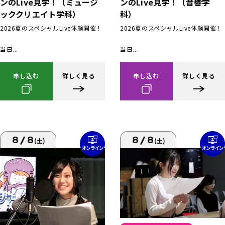
ンのLive見学！（ミュージ
ンのLive見学！（音響学
ッククリエイト学科）
科）
2026夏のスペシャルLive体験開催！
2026夏のスペシャルLive体験開催！
当日...
当日...
申し込む
詳しく見る
申し込む
詳しく見る
8/8
8/8
(土)
(土)