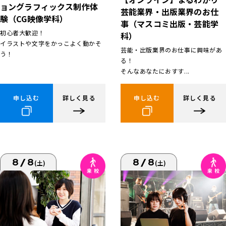
ョングラフィックス制作体
芸能業界・出版業界のお仕
験（CG映像学科）
事（マスコミ出版・芸能学
初心者大歓迎！
科）
イラストや文字をかっこよく動かそ
芸能・出版業界のお仕事に興味があ
う！
る！
そんなあなたにおすす...
申し込む
詳しく見る
申し込む
詳しく見る
8/8
8/8
(土)
(土)