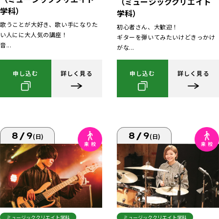
（ミュージッククリエイト
学科）
学科）
歌うことが大好き、歌い手になりた
初心者さん、大歓迎！
い人にに大人気の講座！
ギターを弾いてみたいけどきっかけ
音...
がな...
申し込む
詳しく見る
申し込む
詳しく見る
8/9
8/9
(日)
(日)
ミュージッククリエイト学科
ミュージッククリエイト学科