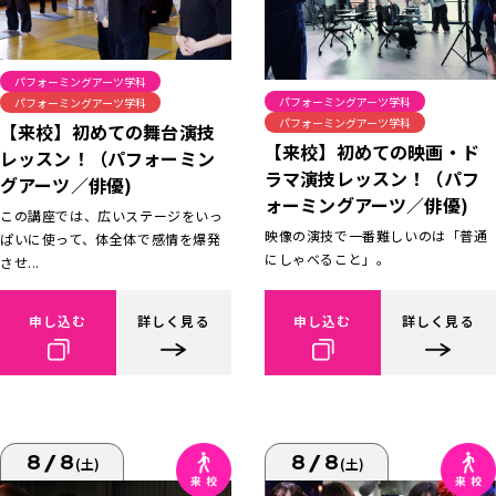
パフォーミングアーツ学科
パフォーミングアーツ学科
パフォーミングアーツ学科
パフォーミングアーツ学科
【来校】初めての舞台演技
【来校】初めての映画・ド
レッスン！（パフォーミン
ラマ演技レッスン！（パフ
グアーツ／俳優)
ォーミングアーツ／俳優)
この講座では、広いステージをいっ
映像の演技で一番難しいのは「普通
ぱいに使って、体全体で感情を爆発
にしゃべること」。
させ...
申し込む
詳しく見る
申し込む
詳しく見る
8/8
8/8
(土)
(土)