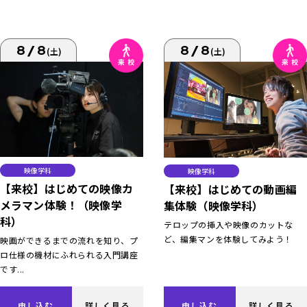
8/8
8/8
(土)
(土)
映像学科
映像学科
【来校】はじめての映像カ
【来校】はじめての動画編
メラマン体験！（映像学
集体験（映像学科）
科）
テロップの挿入や映像のカットな
ど、編集マンを体験してみよう！
映画ができるまでの流れを知り、プ
ロ仕様の機材にふれられる入門講座
です...
申し込む
詳しく見る
申し込む
詳しく見る