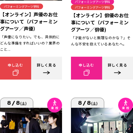
パフォーミングアーツ学科
パフォーミングアーツ学科
パフォーミングアーツ学科
【オンライン】声優のお仕
【オンライン】俳優のお仕
事について（パフォーミン
事について（パフォーミン
グアーツ／声優）
グアーツ／俳優)
「声優になりたい。でも、具体的に
「才能がないと無理なのかな？」そ
どんな準備をすればいいの？業界の
んな不安を抱えているあなたへ。
こと...
申し込む
詳しく見る
申し込む
詳しく見る
8/8
8/8
(土)
(土)