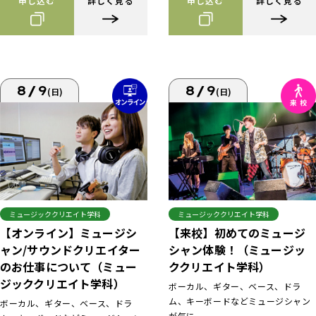
申し込む
詳しく見る
申し込む
詳しく見る
8/9
8/9
(日)
(日)
ミュージッククリエイト学科
ミュージッククリエイト学科
【来校】初めてのミュージ
【オンライン】ミュージシ
シャン体験！（ミュージッ
ャン/サウンドクリエイター
ククリエイト学科）
のお仕事について（ミュー
ジッククリエイト学科）
ボーカル、ギター、ベース、ドラ
ム、キーボードなどミュージシャン
ボーカル、ギター、ベース、ドラ
が気に...