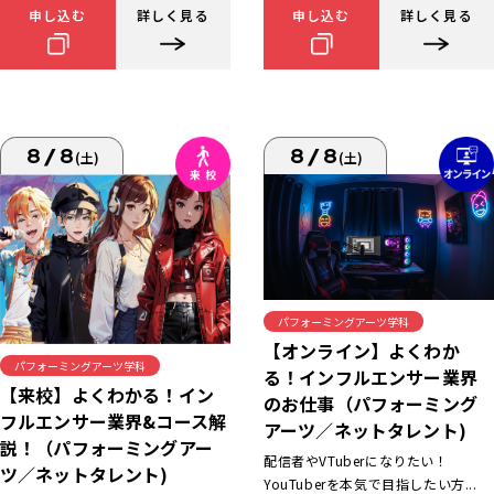
申し込む
詳しく見る
申し込む
詳しく見る
8/8
8/8
(土)
(土)
パフォーミングアーツ学科
【オンライン】よくわか
パフォーミングアーツ学科
る！インフルエンサー業界
【来校】よくわかる！イン
のお仕事（パフォーミング
フルエンサー業界&コース解
アーツ／ネットタレント)
説！（パフォーミングアー
配信者やVTuberになりたい！
ツ／ネットタレント)
YouTuberを本気で目指したい方...