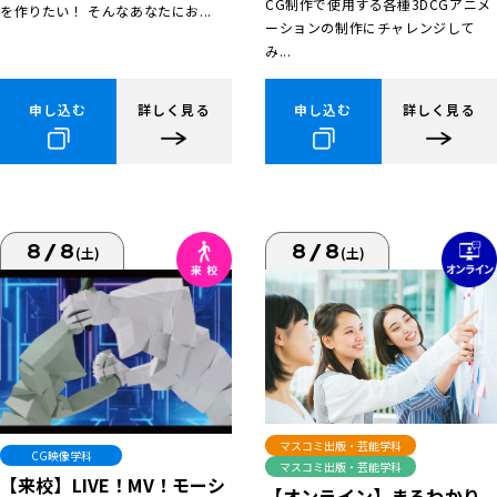
CG制作で使用する各種3DCGアニメ
を作りたい！ そんなあなたにお...
ーションの制作にチャレンジして
み...
申し込む
詳しく見る
申し込む
詳しく見る
8/8
8/8
(土)
(土)
マスコミ出版・芸能学科
CG映像学科
マスコミ出版・芸能学科
【来校】LIVE！MV！モーシ
【オンライン】まるわかり