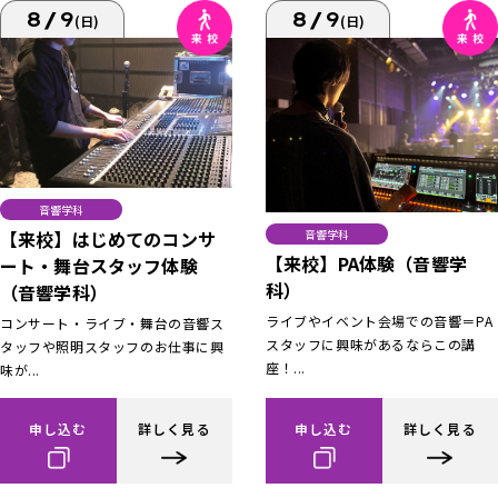
8/9
8/9
(日)
(日)
音響学科
【来校】はじめてのコンサ
音響学科
【来校】PA体験（音響学
ート・舞台スタッフ体験
科）
（音響学科）
ライブやイベント会場での音響＝PA
コンサート・ライブ・舞台の音響ス
スタッフに興味があるならこの講
タッフや照明スタッフのお仕事に興
座！...
味が...
申し込む
詳しく見る
申し込む
詳しく見る