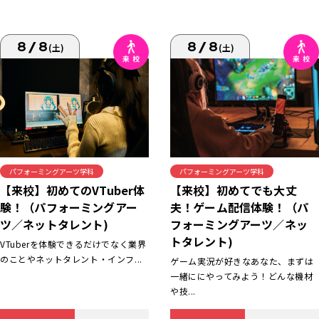
8/8
8/8
(土)
(土)
パフォーミングアーツ学科
パフォーミングアーツ学科
【来校】初めてでも大丈
【来校】初めてのVTuber体
夫！ゲーム配信体験！（パ
験！（パフォーミングアー
フォーミングアーツ／ネッ
ツ／ネットタレント)
トタレント)
VTuberを体験できるだけでなく業界
のことやネットタレント・インフ...
ゲーム実況が好きなあなた、まずは
一緒ににやってみよう！どんな機材
や技...