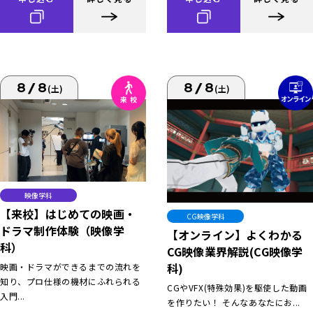
8/8
8/8
(土)
(土)
映像学科
【来校】はじめての映画・
CG映像学科
ドラマ制作体験（映像学
【オンライン】よくわかる
科）
CG映像業界解説(CG映像学
科)
映画・ドラマができるまでの流れを
知り、プロ仕様の機材にふれられる
CGやVFX(特殊効果)を駆使した動画
入門...
を作りたい！ そんなあなたにお...