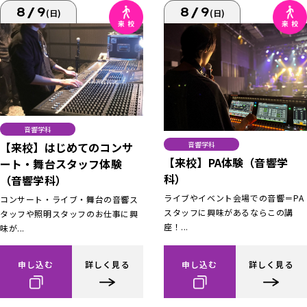
8/9
8/9
(日)
(日)
音響学科
【来校】はじめてのコンサ
音響学科
【来校】PA体験（音響学
ート・舞台スタッフ体験
科）
（音響学科）
ライブやイベント会場での音響＝PA
コンサート・ライブ・舞台の音響ス
スタッフに興味があるならこの講
タッフや照明スタッフのお仕事に興
座！...
味が...
申し込む
詳しく見る
申し込む
詳しく見る