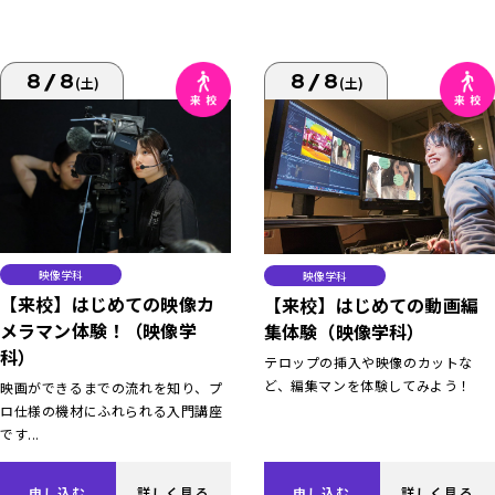
8/8
8/8
(土)
(土)
映像学科
映像学科
【来校】はじめての映像カ
【来校】はじめての動画編
メラマン体験！（映像学
集体験（映像学科）
科）
テロップの挿入や映像のカットな
ど、編集マンを体験してみよう！
映画ができるまでの流れを知り、プ
ロ仕様の機材にふれられる入門講座
です...
申し込む
詳しく見る
申し込む
詳しく見る