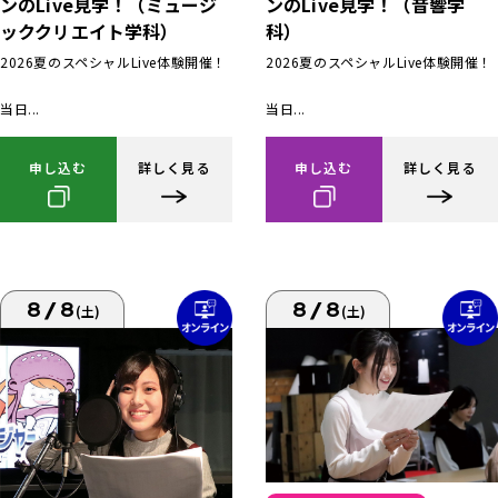
ンのLive見学！（ミュージ
ンのLive見学！（音響学
ッククリエイト学科）
科）
2026夏のスペシャルLive体験開催！
2026夏のスペシャルLive体験開催！
当日...
当日...
申し込む
詳しく見る
申し込む
詳しく見る
8/8
8/8
(土)
(土)