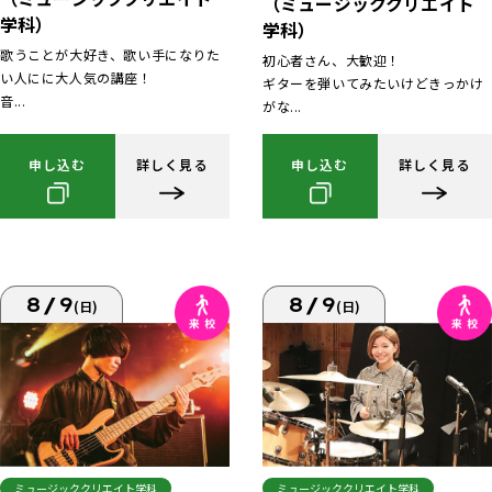
（ミュージッククリエイト
学科）
学科）
歌うことが大好き、歌い手になりた
初心者さん、大歓迎！
い人にに大人気の講座！
ギターを弾いてみたいけどきっかけ
音...
がな...
申し込む
詳しく見る
申し込む
詳しく見る
8/9
8/9
(日)
(日)
ミュージッククリエイト学科
ミュージッククリエイト学科