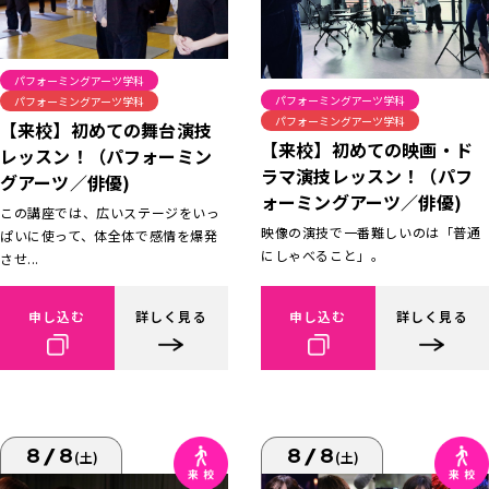
パフォーミングアーツ学科
パフォーミングアーツ学科
パフォーミングアーツ学科
パフォーミングアーツ学科
【来校】初めての舞台演技
【来校】初めての映画・ド
レッスン！（パフォーミン
ラマ演技レッスン！（パフ
グアーツ／俳優)
ォーミングアーツ／俳優)
この講座では、広いステージをいっ
映像の演技で一番難しいのは「普通
ぱいに使って、体全体で感情を爆発
にしゃべること」。
させ...
申し込む
詳しく見る
申し込む
詳しく見る
8/8
8/8
(土)
(土)