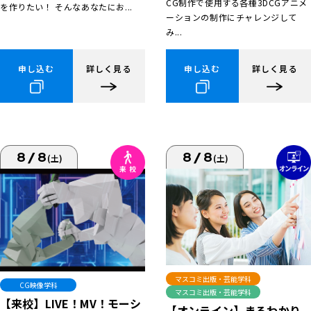
CG制作で使用する各種3DCGアニメ
を作りたい！ そんなあなたにお...
ーションの制作にチャレンジして
み...
申し込む
詳しく見る
申し込む
詳しく見る
8/8
8/8
(土)
(土)
マスコミ出版・芸能学科
CG映像学科
マスコミ出版・芸能学科
【来校】LIVE！MV！モーシ
【オンライン】まるわかり