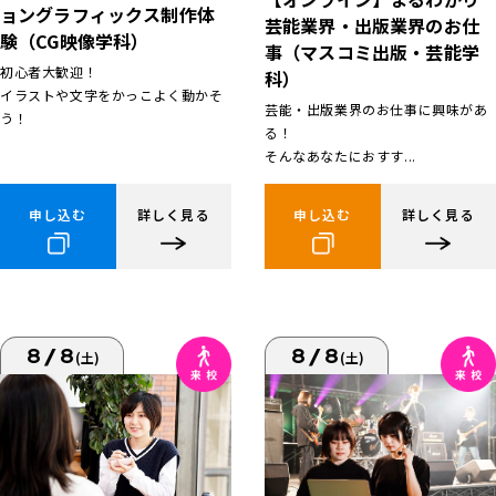
ョングラフィックス制作体
芸能業界・出版業界のお仕
験（CG映像学科）
事（マスコミ出版・芸能学
初心者大歓迎！
科）
イラストや文字をかっこよく動かそ
芸能・出版業界のお仕事に興味があ
う！
る！
そんなあなたにおすす...
申し込む
詳しく見る
申し込む
詳しく見る
8/8
8/8
(土)
(土)