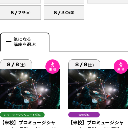
8/29
8/30
(土)
(日)
気になる
講座を選ぶ
8/8
8/8
(土)
(土)
ミュージッククリエイト学科
音響学科
【来校】プロミュージシャ
【来校】プロミュージシャ