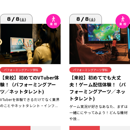
8/8
8/8
(土)
(土)
パフォーミングアーツ学科
パフォーミングアーツ学科
【来校】初めてでも大丈
【来校】初めてのVTuber体
夫！ゲーム配信体験！（パ
験！（パフォーミングアー
フォーミングアーツ／ネッ
ツ／ネットタレント)
トタレント)
VTuberを体験できるだけでなく業界
のことやネットタレント・インフ...
ゲーム実況が好きなあなた、まずは
一緒ににやってみよう！どんな機材
や技...