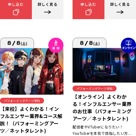
申し込む
詳しく見る
申し込む
詳しく見る
8/8
8/8
(土)
(土)
パフォーミングアーツ学科
【オンライン】よくわか
パフォーミングアーツ学科
る！インフルエンサー業界
【来校】よくわかる！イン
のお仕事（パフォーミング
フルエンサー業界&コース解
アーツ／ネットタレント)
説！（パフォーミングアー
配信者やVTuberになりたい！
ツ／ネットタレント)
YouTuberを本気で目指したい方...