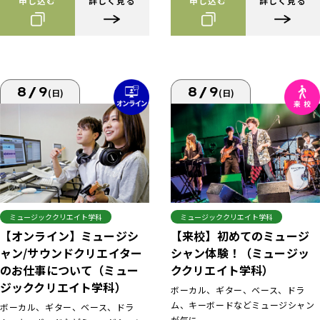
申し込む
詳しく見る
申し込む
詳しく見る
8/9
8/9
(日)
(日)
ミュージッククリエイト学科
ミュージッククリエイト学科
【来校】初めてのミュージ
【オンライン】ミュージシ
シャン体験！（ミュージッ
ャン/サウンドクリエイター
ククリエイト学科）
のお仕事について（ミュー
ジッククリエイト学科）
ボーカル、ギター、ベース、ドラ
ム、キーボードなどミュージシャン
ボーカル、ギター、ベース、ドラ
が気に...