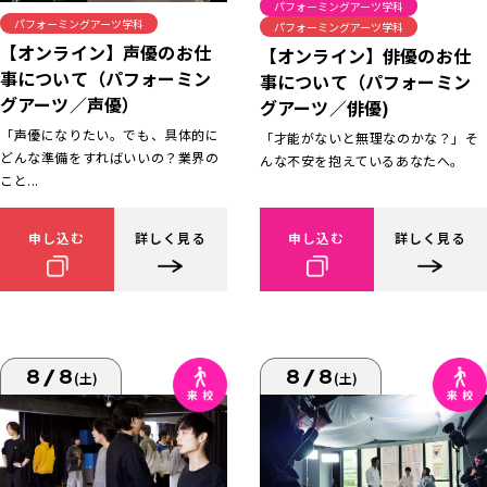
パフォーミングアーツ学科
パフォーミングアーツ学科
パフォーミングアーツ学科
【オンライン】声優のお仕
【オンライン】俳優のお仕
事について（パフォーミン
事について（パフォーミン
グアーツ／声優）
グアーツ／俳優)
「声優になりたい。でも、具体的に
「才能がないと無理なのかな？」そ
どんな準備をすればいいの？業界の
んな不安を抱えているあなたへ。
こと...
申し込む
詳しく見る
申し込む
詳しく見る
8/8
8/8
(土)
(土)