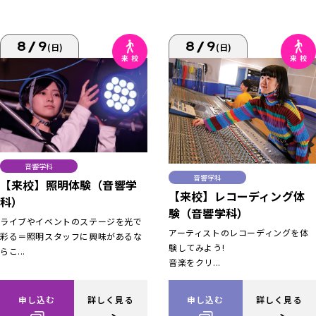
8/9
8/9
(日)
(日)
音響学科
音響学科
【来校】照明体験（音響学
【来校】レコーディング体
科）
験（音響学科）
ライブやイベントのステージを光で
アーティストのレコーディングを体
彩る＝照明スタッフに興味があるな
験してみよう!
らこ...
音楽をクリ...
申し込む
詳しく見る
申し込む
詳しく見る