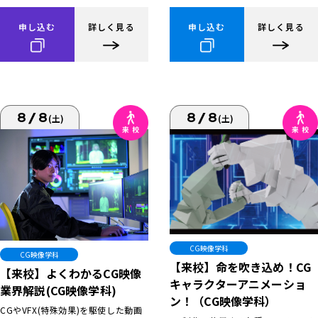
申し込む
詳しく見る
申し込む
詳しく見る
8/8
8/8
(土)
(土)
CG映像学科
CG映像学科
【来校】命を吹き込め！CG
【来校】よくわかるCG映像
キャラクターアニメーショ
業界解説(CG映像学科)
ン！（CG映像学科）
CGやVFX(特殊効果)を駆使した動画