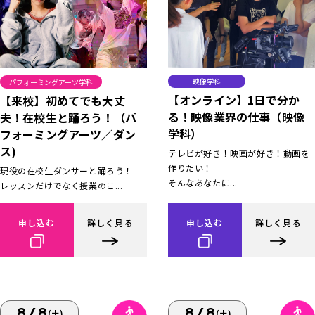
映像学科
パフォーミングアーツ学科
【オンライン】1日で分か
【来校】初めてでも大丈
る！映像業界の仕事（映像
夫！在校生と踊ろう！（パ
学科）
フォーミングアーツ／ダン
ス)
テレビが好き！映画が好き！動画を
作りたい！
現役の在校生ダンサーと踊ろう！
そんなあなたに...
レッスンだけでなく授業のこ...
申し込む
詳しく見る
申し込む
詳しく見る
8/8
8/8
(土)
(土)