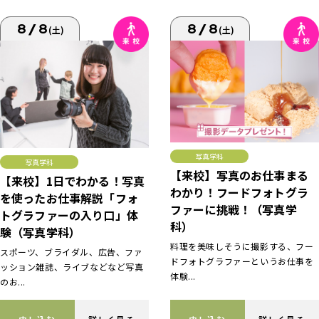
8/8
8/8
(土)
(土)
写真学科
写真学科
【来校】写真のお仕事まる
【来校】1日でわかる！写真
わかり！フードフォトグラ
を使ったお仕事解説「フォ
ファーに挑戦！（写真学
トグラファーの入り口」体
科）
験（写真学科）
料理を美味しそうに撮影する、フー
スポーツ、ブライダル、広告、ファ
ドフォトグラファーというお仕事を
ッション雑誌、ライブなどなど写真
体験...
のお...