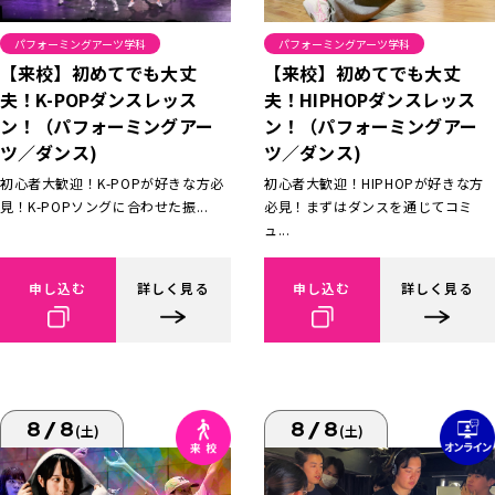
パフォーミングアーツ学科
パフォーミングアーツ学科
【来校】初めてでも大丈
【来校】初めてでも大丈
夫！K-POPダンスレッス
夫！HIPHOPダンスレッス
ン！（パフォーミングアー
ン！（パフォーミングアー
ツ／ダンス)
ツ／ダンス)
初心者大歓迎！K-POPが好きな方必
初心者大歓迎！HIPHOPが好きな方
見！K-POPソングに合わせた振...
必見！まずはダンスを通じてコミ
ュ...
申し込む
詳しく見る
申し込む
詳しく見る
8/8
8/8
(土)
(土)