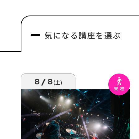
気になる
講座を選ぶ
8/8
(土)