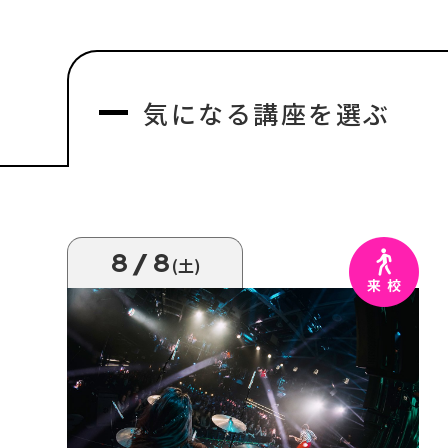
気になる
講座を選ぶ
8/8
(土)