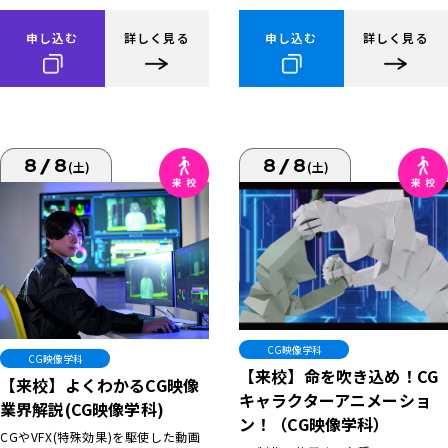
申し込む
詳しく見る
申し込む
詳しく見る
8/8
8/8
(土)
(土)
CG映像学科
CG映像学科
【来校】命を吹き込め！CG
【来校】よくわかるCG映像
キャラクターアニメーショ
業界解説(CG映像学科)
ン！（CG映像学科）
CGやVFX(特殊効果)を駆使した動画