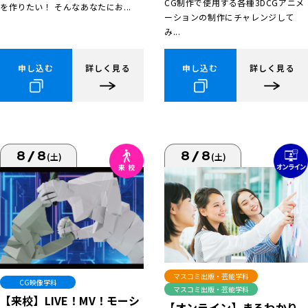
CG制作で使用する各種3DCGアニメ
を作りたい！ そんなあなたにお...
ーションの制作にチャレンジして
み...
申し込む
詳しく見る
申し込む
詳しく見る
8/8
8/8
(土)
(土)
マスコミ出版・芸能学科
CG映像学科
マスコミ出版・芸能学科
【来校】LIVE！MV！モーシ
【オンライン】まるわかり