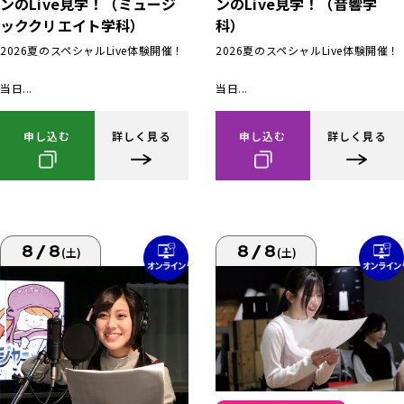
ンのLive見学！（ミュージ
ンのLive見学！（音響学
ッククリエイト学科）
科）
2026夏のスペシャルLive体験開催！
2026夏のスペシャルLive体験開催！
当日...
当日...
申し込む
詳しく見る
申し込む
詳しく見る
8/8
8/8
(土)
(土)