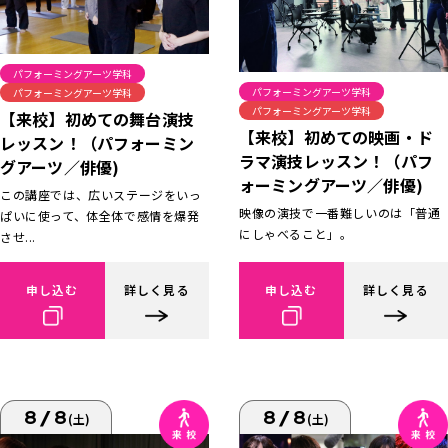
パフォーミングアーツ学科
パフォーミングアーツ学科
パフォーミングアーツ学科
パフォーミングアーツ学科
【来校】初めての舞台演技
【来校】初めての映画・ド
レッスン！（パフォーミン
ラマ演技レッスン！（パフ
グアーツ／俳優)
ォーミングアーツ／俳優)
この講座では、広いステージをいっ
映像の演技で一番難しいのは「普通
ぱいに使って、体全体で感情を爆発
にしゃべること」。
させ...
申し込む
詳しく見る
申し込む
詳しく見る
8/8
8/8
(土)
(土)