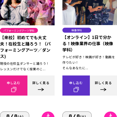
映像学科
パフォーミングアーツ学科
【オンライン】1日で分か
【来校】初めてでも大丈
る！映像業界の仕事（映像
夫！在校生と踊ろう！（パ
学科）
フォーミングアーツ／ダン
ス)
テレビが好き！映画が好き！動画を
作りたい！
現役の在校生ダンサーと踊ろう！
そんなあなたに...
レッスンだけでなく授業のこ...
申し込む
詳しく見る
申し込む
詳しく見る
8/8
8/8
(土)
(土)