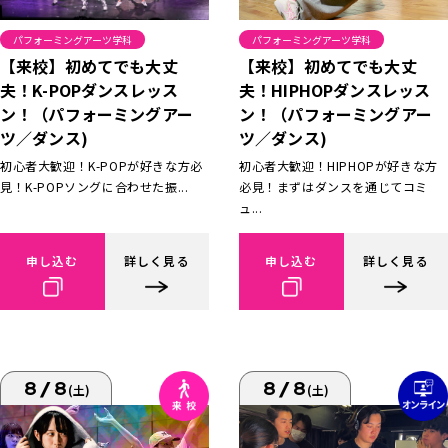
パフォーミングアーツ学科
パフォーミングアーツ学科
【来校】初めてでも大丈
【来校】初めてでも大丈
夫！K-POPダンスレッス
夫！HIPHOPダンスレッス
ン！（パフォーミングアー
ン！（パフォーミングアー
ツ／ダンス)
ツ／ダンス)
初心者大歓迎！K-POPが好きな方必
初心者大歓迎！HIPHOPが好きな方
見！K-POPソングに合わせた振...
必見！まずはダンスを通じてコミ
ュ...
申し込む
詳しく見る
申し込む
詳しく見る
8/8
8/8
(土)
(土)