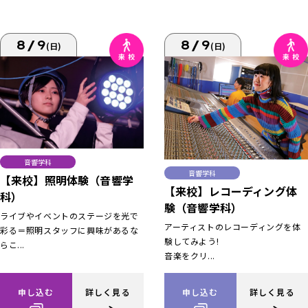
8/9
8/9
(日)
(日)
音響学科
音響学科
【来校】照明体験（音響学
【来校】レコーディング体
科）
験（音響学科）
ライブやイベントのステージを光で
アーティストのレコーディングを体
彩る＝照明スタッフに興味があるな
験してみよう!
らこ...
音楽をクリ...
申し込む
詳しく見る
申し込む
詳しく見る