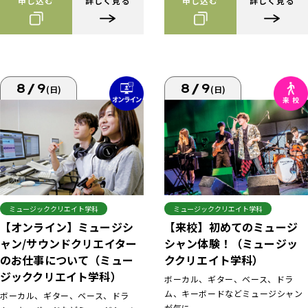
申し込む
詳しく見る
申し込む
詳しく見る
8/9
8/9
(日)
(日)
ミュージッククリエイト学科
ミュージッククリエイト学科
【来校】初めてのミュージ
【オンライン】ミュージシ
シャン体験！（ミュージッ
ャン/サウンドクリエイター
ククリエイト学科）
のお仕事について（ミュー
ジッククリエイト学科）
ボーカル、ギター、ベース、ドラ
ム、キーボードなどミュージシャン
ボーカル、ギター、ベース、ドラ
が気に...