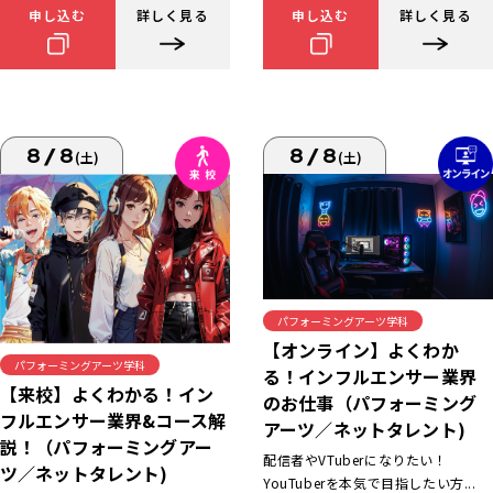
申し込む
詳しく見る
申し込む
詳しく見る
8/8
8/8
(土)
(土)
パフォーミングアーツ学科
【オンライン】よくわか
パフォーミングアーツ学科
る！インフルエンサー業界
【来校】よくわかる！イン
のお仕事（パフォーミング
フルエンサー業界&コース解
アーツ／ネットタレント)
説！（パフォーミングアー
配信者やVTuberになりたい！
ツ／ネットタレント)
YouTuberを本気で目指したい方...