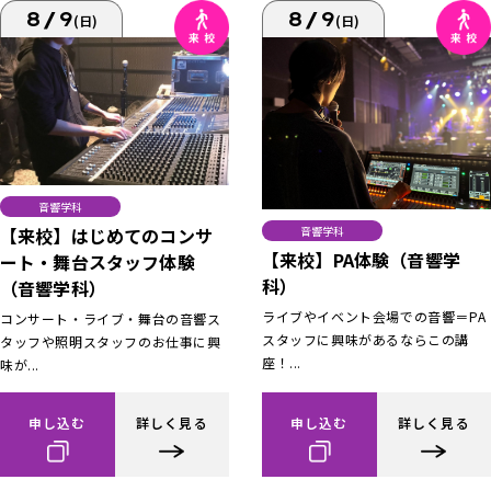
8/9
8/9
(日)
(日)
音響学科
【来校】はじめてのコンサ
音響学科
【来校】PA体験（音響学
ート・舞台スタッフ体験
科）
（音響学科）
ライブやイベント会場での音響＝PA
コンサート・ライブ・舞台の音響ス
スタッフに興味があるならこの講
タッフや照明スタッフのお仕事に興
座！...
味が...
申し込む
詳しく見る
申し込む
詳しく見る