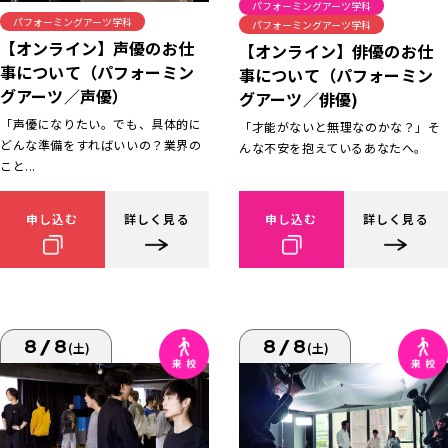
パフォーミングアーツ学科
パフォーミングアーツ学科
パフォーミングアーツ学科
【オンライン】声優のお仕
【オンライン】俳優のお仕
事について（パフォーミン
事について（パフォーミン
グアーツ／声優）
グアーツ／俳優)
「声優になりたい。でも、具体的に
「才能がないと無理なのかな？」そ
どんな準備をすればいいの？業界の
んな不安を抱えているあなたへ。
こと...
申し込む
詳しく見る
申し込む
詳しく見る
8/8
8/8
(土)
(土)