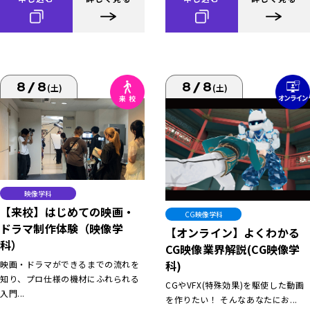
8/8
8/8
(土)
(土)
映像学科
【来校】はじめての映画・
CG映像学科
ドラマ制作体験（映像学
【オンライン】よくわかる
科）
CG映像業界解説(CG映像学
科)
映画・ドラマができるまでの流れを
知り、プロ仕様の機材にふれられる
CGやVFX(特殊効果)を駆使した動画
入門...
を作りたい！ そんなあなたにお...