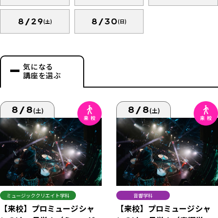
8/29
8/30
(土)
(日)
気になる
講座を選ぶ
8/8
8/8
(土)
(土)
ミュージッククリエイト学科
音響学科
【来校】プロミュージシャ
【来校】プロミュージシャ