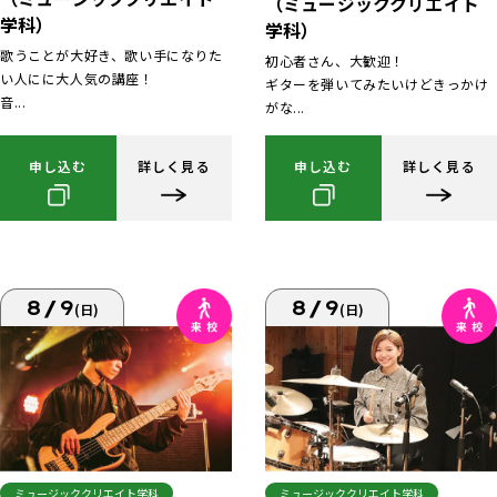
（ミュージッククリエイト
学科）
学科）
歌うことが大好き、歌い手になりた
初心者さん、大歓迎！
い人にに大人気の講座！
ギターを弾いてみたいけどきっかけ
音...
がな...
申し込む
詳しく見る
申し込む
詳しく見る
8/9
8/9
(日)
(日)
ミュージッククリエイト学科
ミュージッククリエイト学科