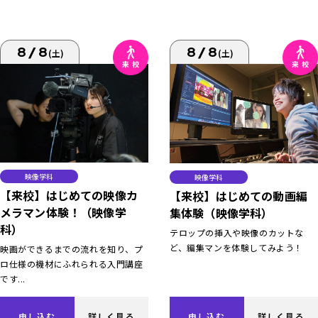
8/8
8/8
(土)
(土)
映像学科
映像学科
【来校】はじめての映像カ
【来校】はじめての動画編
メラマン体験！（映像学
集体験（映像学科）
科）
テロップの挿入や映像のカットな
ど、編集マンを体験してみよう！
映画ができるまでの流れを知り、プ
ロ仕様の機材にふれられる入門講座
です...
申し込む
詳しく見る
申し込む
詳しく見る