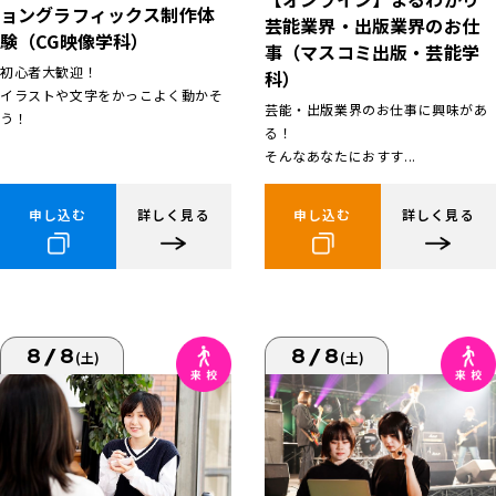
ョングラフィックス制作体
芸能業界・出版業界のお仕
験（CG映像学科）
事（マスコミ出版・芸能学
初心者大歓迎！
科）
イラストや文字をかっこよく動かそ
芸能・出版業界のお仕事に興味があ
う！
る！
そんなあなたにおすす...
申し込む
詳しく見る
申し込む
詳しく見る
8/8
8/8
(土)
(土)