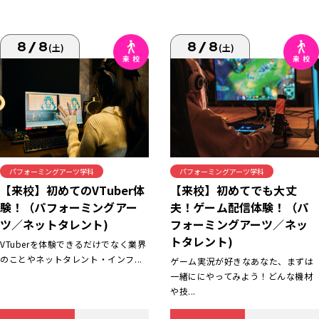
8/8
8/8
(土)
(土)
パフォーミングアーツ学科
パフォーミングアーツ学科
【来校】初めてでも大丈
【来校】初めてのVTuber体
夫！ゲーム配信体験！（パ
験！（パフォーミングアー
フォーミングアーツ／ネッ
ツ／ネットタレント)
トタレント)
VTuberを体験できるだけでなく業界
のことやネットタレント・インフ...
ゲーム実況が好きなあなた、まずは
一緒ににやってみよう！どんな機材
や技...