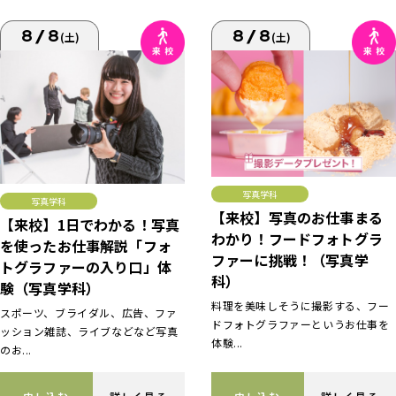
8/8
8/8
(土)
(土)
写真学科
写真学科
【来校】写真のお仕事まる
【来校】1日でわかる！写真
わかり！フードフォトグラ
を使ったお仕事解説「フォ
ファーに挑戦！（写真学
トグラファーの入り口」体
科）
験（写真学科）
料理を美味しそうに撮影する、フー
スポーツ、ブライダル、広告、ファ
ドフォトグラファーというお仕事を
ッション雑誌、ライブなどなど写真
体験...
のお...