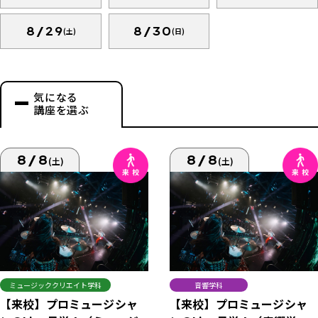
8/29
8/30
(土)
(日)
気になる
講座を選ぶ
8/8
8/8
(土)
(土)
ミュージッククリエイト学科
音響学科
【来校】プロミュージシャ
【来校】プロミュージシャ