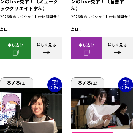
ンのLive見学！（ミュージ
ンのLive見学！（音響学
ッククリエイト学科）
科）
2026夏のスペシャルLive体験開催！
2026夏のスペシャルLive体験開催！
当日...
当日...
申し込む
詳しく見る
申し込む
詳しく見る
8/8
8/8
(土)
(土)