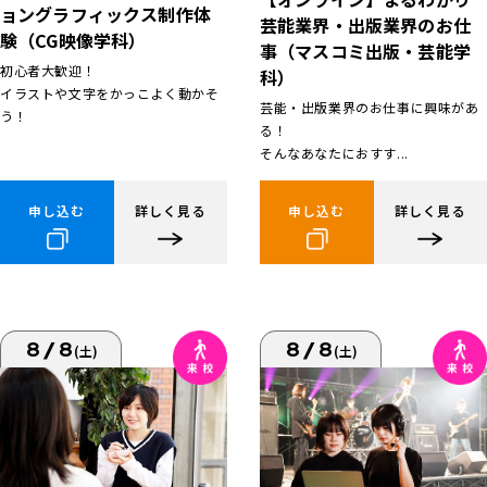
ョングラフィックス制作体
芸能業界・出版業界のお仕
験（CG映像学科）
事（マスコミ出版・芸能学
初心者大歓迎！
科）
イラストや文字をかっこよく動かそ
芸能・出版業界のお仕事に興味があ
う！
る！
そんなあなたにおすす...
申し込む
詳しく見る
申し込む
詳しく見る
8/8
8/8
(土)
(土)