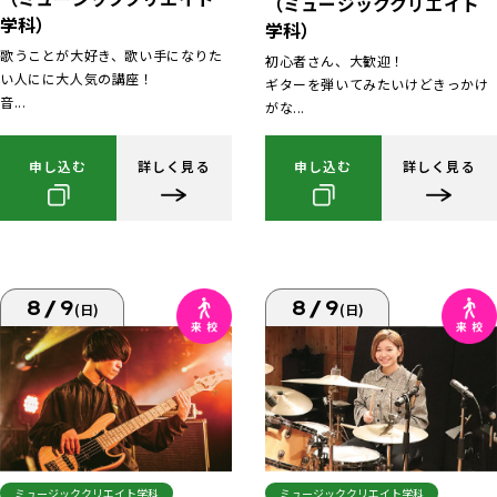
（ミュージッククリエイト
学科）
学科）
歌うことが大好き、歌い手になりた
初心者さん、大歓迎！
い人にに大人気の講座！
ギターを弾いてみたいけどきっかけ
音...
がな...
申し込む
詳しく見る
申し込む
詳しく見る
8/9
8/9
(日)
(日)
ミュージッククリエイト学科
ミュージッククリエイト学科