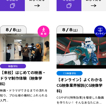
8/8
8/8
(土)
(土)
映像学科
【来校】はじめての映画・
CG映像学科
ドラマ制作体験（映像学
【オンライン】よくわかる
科）
CG映像業界解説(CG映像学
科)
映画・ドラマができるまでの流れを
知り、プロ仕様の機材にふれられる
CGやVFX(特殊効果)を駆使した動画
入門...
を作りたい！ そんなあなたにお...