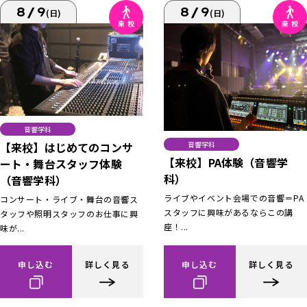
8/9
8/9
(日)
(日)
音響学科
【来校】はじめてのコンサ
音響学科
【来校】PA体験（音響学
ート・舞台スタッフ体験
科）
（音響学科）
ライブやイベント会場での音響＝PA
コンサート・ライブ・舞台の音響ス
スタッフに興味があるならこの講
タッフや照明スタッフのお仕事に興
座！...
味が...
申し込む
詳しく見る
申し込む
詳しく見る