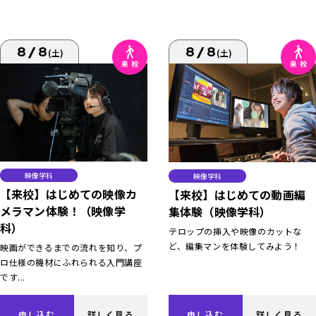
8/8
8/8
(土)
(土)
映像学科
映像学科
【来校】はじめての映像カ
【来校】はじめての動画編
メラマン体験！（映像学
集体験（映像学科）
科）
テロップの挿入や映像のカットな
ど、編集マンを体験してみよう！
映画ができるまでの流れを知り、プ
ロ仕様の機材にふれられる入門講座
です...
申し込む
詳しく見る
申し込む
詳しく見る