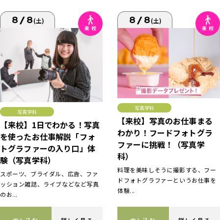
8/8
8/8
(土)
(土)
写真学科
写真学科
【来校】写真のお仕事まる
【来校】1日でわかる！写真
わかり！フードフォトグラ
を使ったお仕事解説「フォ
ファーに挑戦！（写真学
トグラファーの入り口」体
科）
験（写真学科）
料理を美味しそうに撮影する、フー
スポーツ、ブライダル、広告、ファ
ドフォトグラファーというお仕事を
ッション雑誌、ライブなどなど写真
体験...
のお...