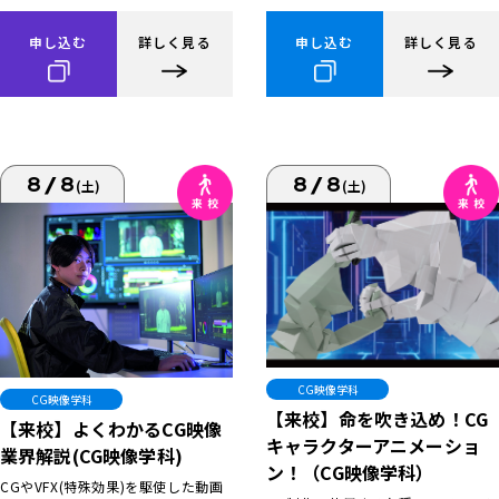
申し込む
詳しく見る
申し込む
詳しく見る
8/8
8/8
(土)
(土)
CG映像学科
CG映像学科
【来校】命を吹き込め！CG
【来校】よくわかるCG映像
キャラクターアニメーショ
業界解説(CG映像学科)
ン！（CG映像学科）
CGやVFX(特殊効果)を駆使した動画