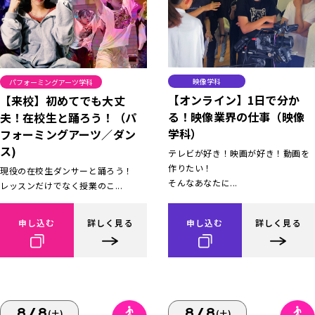
映像学科
パフォーミングアーツ学科
【オンライン】1日で分か
【来校】初めてでも大丈
る！映像業界の仕事（映像
夫！在校生と踊ろう！（パ
学科）
フォーミングアーツ／ダン
ス)
テレビが好き！映画が好き！動画を
作りたい！
現役の在校生ダンサーと踊ろう！
そんなあなたに...
レッスンだけでなく授業のこ...
申し込む
詳しく見る
申し込む
詳しく見る
8/8
8/8
(土)
(土)