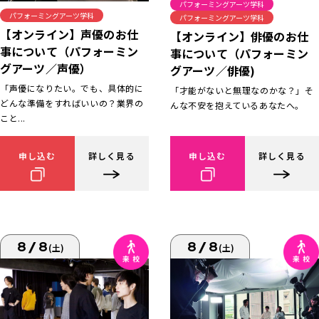
パフォーミングアーツ学科
パフォーミングアーツ学科
パフォーミングアーツ学科
【オンライン】声優のお仕
【オンライン】俳優のお仕
事について（パフォーミン
事について（パフォーミン
グアーツ／声優）
グアーツ／俳優)
「声優になりたい。でも、具体的に
「才能がないと無理なのかな？」そ
どんな準備をすればいいの？業界の
んな不安を抱えているあなたへ。
こと...
申し込む
詳しく見る
申し込む
詳しく見る
8/8
8/8
(土)
(土)