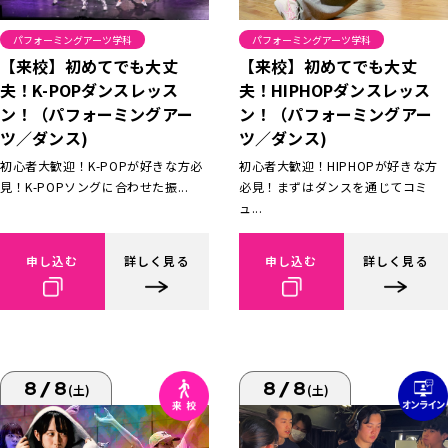
パフォーミングアーツ学科
パフォーミングアーツ学科
【来校】初めてでも大丈
【来校】初めてでも大丈
夫！K-POPダンスレッス
夫！HIPHOPダンスレッス
ン！（パフォーミングアー
ン！（パフォーミングアー
ツ／ダンス)
ツ／ダンス)
初心者大歓迎！K-POPが好きな方必
初心者大歓迎！HIPHOPが好きな方
見！K-POPソングに合わせた振...
必見！まずはダンスを通じてコミ
ュ...
申し込む
詳しく見る
申し込む
詳しく見る
8/8
8/8
(土)
(土)