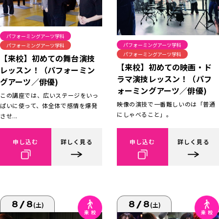
パフォーミングアーツ学科
パフォーミングアーツ学科
パフォーミングアーツ学科
パフォーミングアーツ学科
【来校】初めての舞台演技
【来校】初めての映画・ド
レッスン！（パフォーミン
ラマ演技レッスン！（パフ
グアーツ／俳優)
ォーミングアーツ／俳優)
この講座では、広いステージをいっ
映像の演技で一番難しいのは「普通
ぱいに使って、体全体で感情を爆発
にしゃべること」。
させ...
申し込む
詳しく見る
申し込む
詳しく見る
8/8
8/8
(土)
(土)