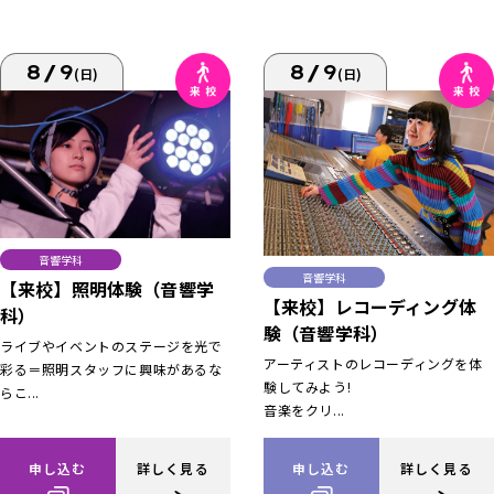
8/9
8/9
(日)
(日)
音響学科
音響学科
【来校】照明体験（音響学
【来校】レコーディング体
科）
験（音響学科）
ライブやイベントのステージを光で
アーティストのレコーディングを体
彩る＝照明スタッフに興味があるな
験してみよう!
らこ...
音楽をクリ...
申し込む
詳しく見る
申し込む
詳しく見る