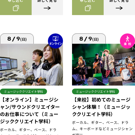
申し込む
詳しく見る
申し込む
詳しく見る
8/9
8/9
(日)
(日)
ミュージッククリエイト学科
ミュージッククリエイト学科
【来校】初めてのミュージ
【オンライン】ミュージシ
シャン体験！（ミュージッ
ャン/サウンドクリエイター
ククリエイト学科）
のお仕事について（ミュー
ジッククリエイト学科）
ボーカル、ギター、ベース、ドラ
ム、キーボードなどミュージシャン
ボーカル、ギター、ベース、ドラ
が気に...