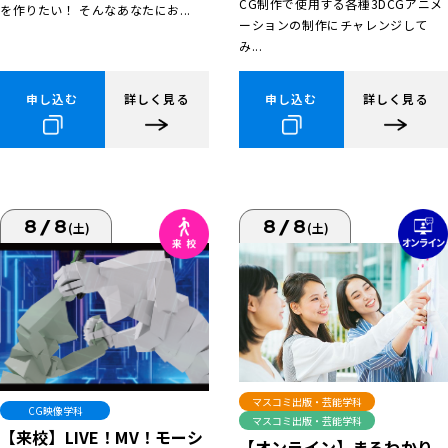
CG制作で使用する各種3DCGアニメ
を作りたい！ そんなあなたにお...
ーションの制作にチャレンジして
み...
申し込む
詳しく見る
申し込む
詳しく見る
8/8
8/8
(土)
(土)
マスコミ出版・芸能学科
CG映像学科
マスコミ出版・芸能学科
【来校】LIVE！MV！モーシ
【オンライン】まるわかり