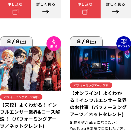
申し込む
詳しく見る
申し込む
詳しく見る
8/8
8/8
(土)
(土)
パフォーミングアーツ学科
【オンライン】よくわか
パフォーミングアーツ学科
る！インフルエンサー業界
【来校】よくわかる！イン
のお仕事（パフォーミング
フルエンサー業界&コース解
アーツ／ネットタレント)
説！（パフォーミングアー
配信者やVTuberになりたい！
ツ／ネットタレント)
YouTuberを本気で目指したい方...