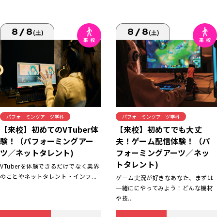
8/8
8/8
(土)
(土)
パフォーミングアーツ学科
パフォーミングアーツ学科
【来校】初めてでも大丈
【来校】初めてのVTuber体
夫！ゲーム配信体験！（パ
験！（パフォーミングアー
フォーミングアーツ／ネッ
ツ／ネットタレント)
トタレント)
VTuberを体験できるだけでなく業界
のことやネットタレント・インフ...
ゲーム実況が好きなあなた、まずは
一緒ににやってみよう！どんな機材
や技...