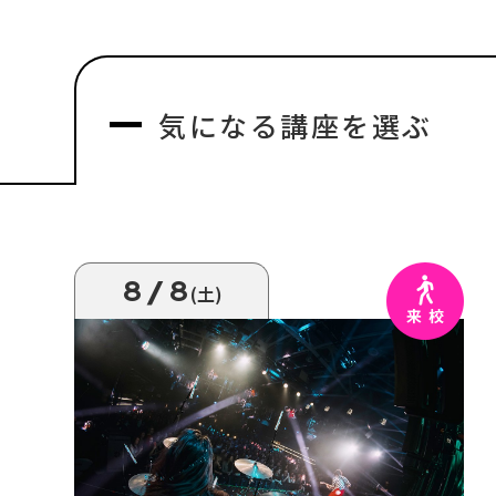
気になる
講座を選ぶ
8/8
(土)