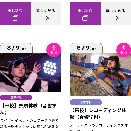
申し込む
詳しく見る
申し込む
詳しく見る
8/9
8/9
(日)
(日)
音響学科
音響学科
【来校】照明体験（音響学
【来校】レコーディング体
科）
験（音響学科）
ライブやイベントのステージを光で
アーティストのレコーディングを体
彩る＝照明スタッフに興味があるな