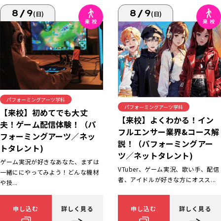
8/9
8/9
(日)
(日)
パフォーミングアーツ学科
パフォーミングアーツ学科
【来校】初めてでも大丈
【来校】よくわかる！イン
夫！ゲーム配信体験！（パ
フルエンサー業界&コース解
フォーミングアーツ／ネッ
説！（パフォーミングアー
トタレント)
ツ／ネットタレント)
ゲーム実況が好きなあなた、まずは
VTuber、ゲーム実況、歌い手、配信
一緒ににやってみよう！どんな機材
者、アイドルが好きな方にオスス...
や技...
申し込む
詳しく見る
申し込む
詳しく見る