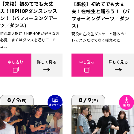
【来校】初めてでも大丈
【来校】初めてでも大丈
夫！HIPHOPダンスレッス
夫！在校生と踊ろう！（パ
ン！（パフォーミングアー
フォーミングアーツ／ダン
ツ／ダンス)
ス)
初心者大歓迎！HIPHOPが好きな方
現役の在校生ダンサーと踊ろう！
必見！まずはダンスを通じてコミ
レッスンだけでなく授業のこ...
ュ...
申し込む
詳しく見る
申し込む
詳しく見る
8/9
8/9
(日)
(日)