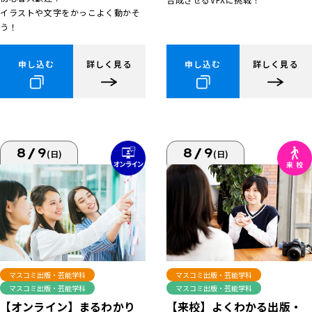
イラストや文字をかっこよく動かそ
う！
申し込む
詳しく見る
申し込む
詳しく見る
8/9
8/9
(日)
(日)
マスコミ出版・芸能学科
マスコミ出版・芸能学科
マスコミ出版・芸能学科
マスコミ出版・芸能学科
【来校】よくわかる出版・
【オンライン】まるわかり