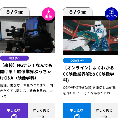
8/9
8/9
(日)
(日)
映像学科
CG映像学科
【来校】NGナシ！なんでも
【オンライン】よくわかる
聞ける！映像業界ぶっちゃ
CG映像業界解説(CG映像学
けQ&A（映像学科）
科)
就活、働き方、お金のことまで、聞
CGやVFX(特殊効果)を駆使した動画
きたくても聞けない映像業界のホン
を作りたい！ そんなあなたにお...
トの...
申し込む
詳しく見る
申し込む
詳しく見る