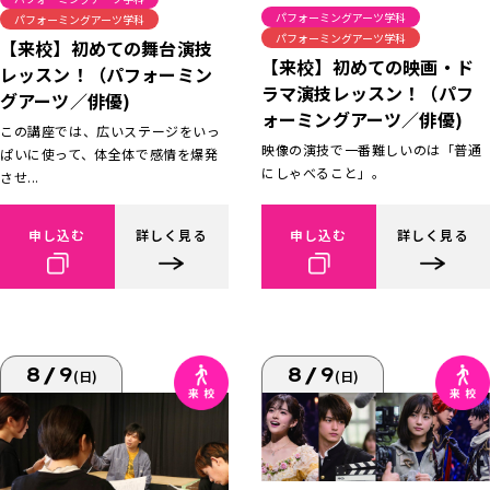
パフォーミングアーツ学科
パフォーミングアーツ学科
パフォーミングアーツ学科
【来校】初めての舞台演技
【来校】初めての映画・ド
レッスン！（パフォーミン
ラマ演技レッスン！（パフ
グアーツ／俳優)
ォーミングアーツ／俳優)
この講座では、広いステージをいっ
映像の演技で一番難しいのは「普通
ぱいに使って、体全体で感情を爆発
にしゃべること」。
させ...
申し込む
詳しく見る
申し込む
詳しく見る
8/9
8/9
(日)
(日)