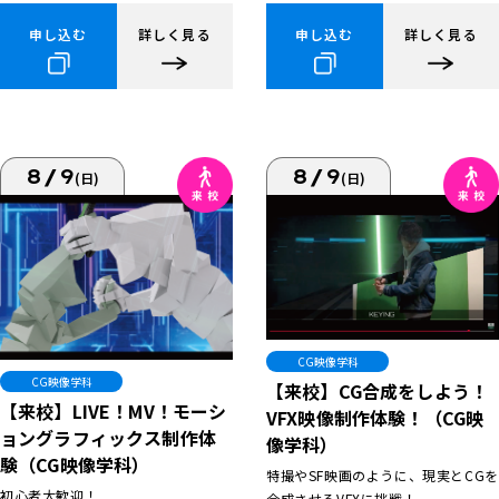
申し込む
詳しく見る
申し込む
詳しく見る
8/9
8/9
(日)
(日)
CG映像学科
CG映像学科
【来校】CG合成をしよう！
【来校】LIVE！MV！モーシ
VFX映像制作体験！（CG映
ョングラフィックス制作体
像学科）
験（CG映像学科）
特撮やSF映画のように、現実とCGを
初心者大歓迎！
合成させるVFXに挑戦！