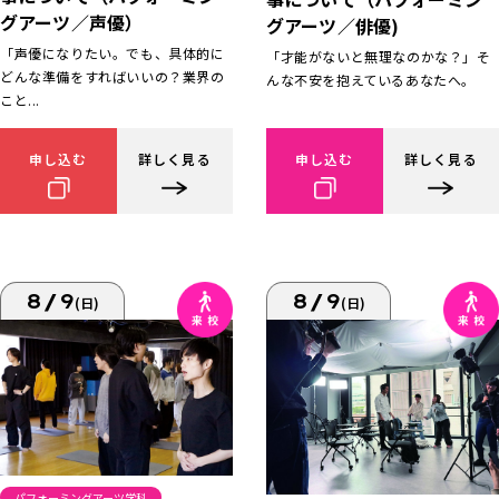
グアーツ／声優）
グアーツ／俳優)
「声優になりたい。でも、具体的に
「才能がないと無理なのかな？」そ
どんな準備をすればいいの？業界の
んな不安を抱えているあなたへ。
こと...
申し込む
詳しく見る
申し込む
詳しく見る
8/9
8/9
(日)
(日)
パフォーミングアーツ学科