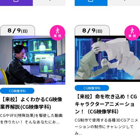
8/9
8/9
(日)
(日)
CG映像学科
CG映像学科
【来校】命を吹き込め！CG
【来校】よくわかるCG映像
キャラクターアニメーショ
業界解説(CG映像学科)
ン！（CG映像学科）
CGやVFX(特殊効果)を駆使した動画
CG制作で使用する各種3DCGアニメ
を作りたい！ そんなあなたにお...
ーションの制作にチャレンジして
み...