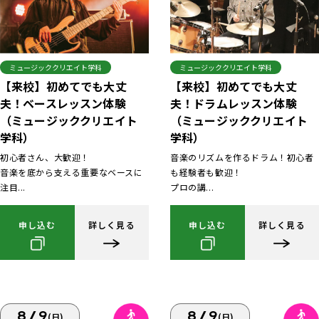
ミュージッククリエイト学科
ミュージッククリエイト学科
【来校】初めてでも大丈
【来校】初めてでも大丈
夫！ベースレッスン体験
夫！ドラムレッスン体験
（ミュージッククリエイト
（ミュージッククリエイト
学科）
学科）
初心者さん、大歓迎！
音楽のリズムを作るドラム！初心者
音楽を底から支える重要なベースに
も経験者も歓迎！
注目...
プロの講...
申し込む
詳しく見る
申し込む
詳しく見る
8/9
8/9
(日)
(日)