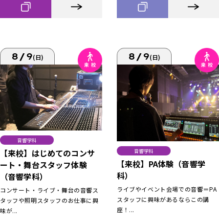
8/9
8/9
(日)
(日)
音響学科
【来校】はじめてのコンサ
音響学科
【来校】PA体験（音響学
ート・舞台スタッフ体験
科）
（音響学科）
ライブやイベント会場での音響＝PA
コンサート・ライブ・舞台の音響ス
スタッフに興味があるならこの講
タッフや照明スタッフのお仕事に興
座！...
味が...