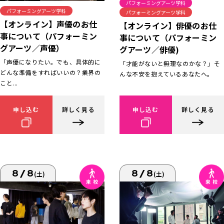
パフォーミングアーツ学科
パフォーミングアーツ学科
パフォーミングアーツ学科
【オンライン】声優のお仕
【オンライン】俳優のお仕
事について（パフォーミン
事について（パフォーミン
グアーツ／声優）
グアーツ／俳優)
「声優になりたい。でも、具体的に
「才能がないと無理なのかな？」そ
どんな準備をすればいいの？業界の
んな不安を抱えているあなたへ。
こと...
申し込む
詳しく見る
申し込む
詳しく見る
8/8
8/8
(土)
(土)