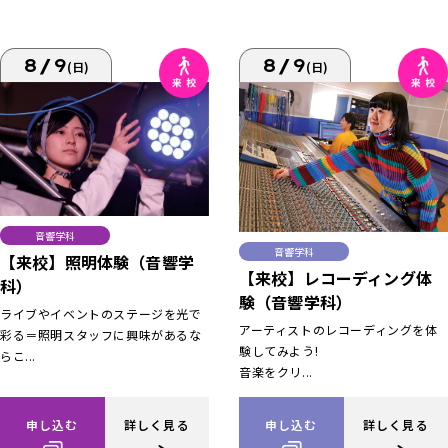
8/9
8/9
(日)
(日)
音響学科
音響学科
【来校】照明体験（音響学
【来校】レコーディング体
科）
験（音響学科）
ライブやイベントのステージを光で
アーティストのレコーディングを体
彩る＝照明スタッフに興味があるな
験してみよう!
らこ...
音楽をクリ...
申し込む
詳しく見る
申し込む
詳しく見る