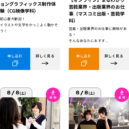
ョングラフィックス制作体
芸能業界・出版業界のお仕
験（CG映像学科）
事（マスコミ出版・芸能学
初心者大歓迎！
科）
イラストや文字をかっこよく動かそ
芸能・出版業界のお仕事に興味があ
う！
る！
そんなあなたにおすす...
申し込む
詳しく見る
申し込む
詳しく見る
8/8
8/8
(土)
(土)