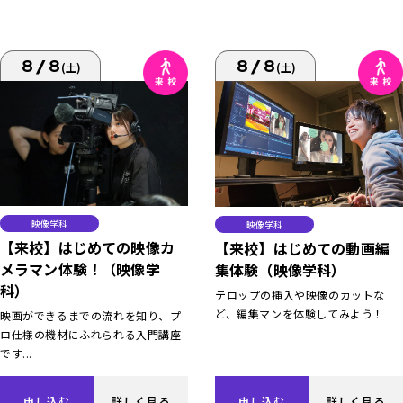
8/8
8/8
(土)
(土)
映像学科
映像学科
【来校】はじめての映像カ
【来校】はじめての動画編
メラマン体験！（映像学
集体験（映像学科）
科）
テロップの挿入や映像のカットな
ど、編集マンを体験してみよう！
映画ができるまでの流れを知り、プ
ロ仕様の機材にふれられる入門講座
です...
申し込む
詳しく見る
申し込む
詳しく見る