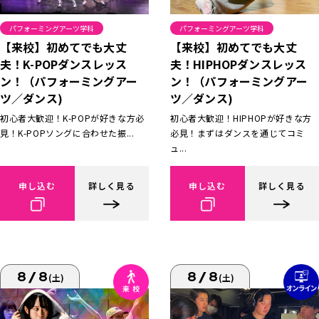
パフォーミングアーツ学科
パフォーミングアーツ学科
【来校】初めてでも大丈
【来校】初めてでも大丈
夫！K-POPダンスレッス
夫！HIPHOPダンスレッス
ン！（パフォーミングアー
ン！（パフォーミングアー
ツ／ダンス)
ツ／ダンス)
初心者大歓迎！K-POPが好きな方必
初心者大歓迎！HIPHOPが好きな方
見！K-POPソングに合わせた振...
必見！まずはダンスを通じてコミ
ュ...
申し込む
詳しく見る
申し込む
詳しく見る
8/8
8/8
(土)
(土)