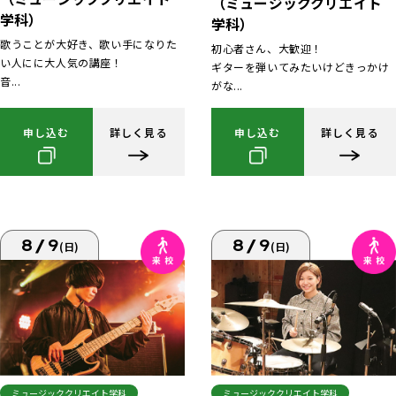
（ミュージッククリエイト
学科）
学科）
歌うことが大好き、歌い手になりた
初心者さん、大歓迎！
い人にに大人気の講座！
ギターを弾いてみたいけどきっかけ
音...
がな...
申し込む
詳しく見る
申し込む
詳しく見る
8/9
8/9
(日)
(日)
ミュージッククリエイト学科
ミュージッククリエイト学科