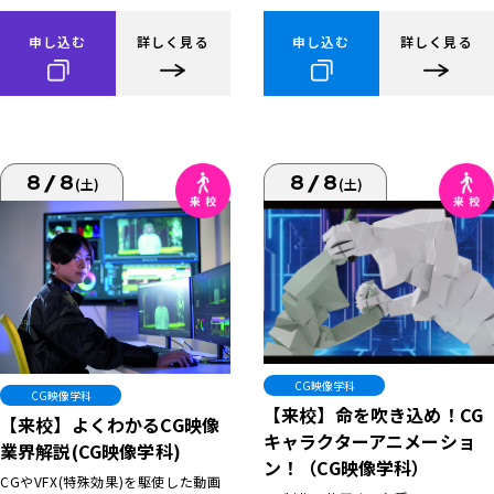
申し込む
詳しく見る
申し込む
詳しく見る
8/8
8/8
(土)
(土)
CG映像学科
CG映像学科
【来校】命を吹き込め！CG
【来校】よくわかるCG映像
キャラクターアニメーショ
業界解説(CG映像学科)
ン！（CG映像学科）
CGやVFX(特殊効果)を駆使した動画