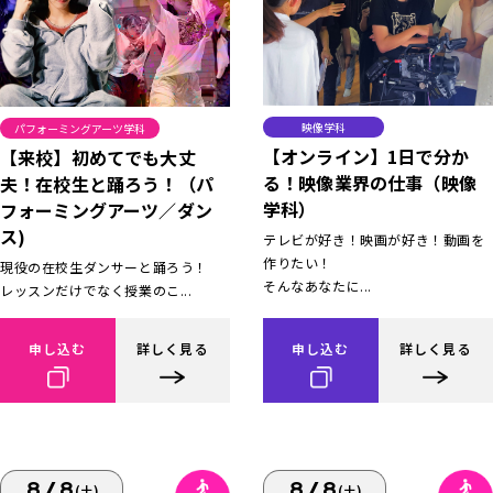
映像学科
パフォーミングアーツ学科
【オンライン】1日で分か
【来校】初めてでも大丈
る！映像業界の仕事（映像
夫！在校生と踊ろう！（パ
学科）
フォーミングアーツ／ダン
ス)
テレビが好き！映画が好き！動画を
作りたい！
現役の在校生ダンサーと踊ろう！
そんなあなたに...
レッスンだけでなく授業のこ...
申し込む
詳しく見る
申し込む
詳しく見る
8/8
8/8
(土)
(土)