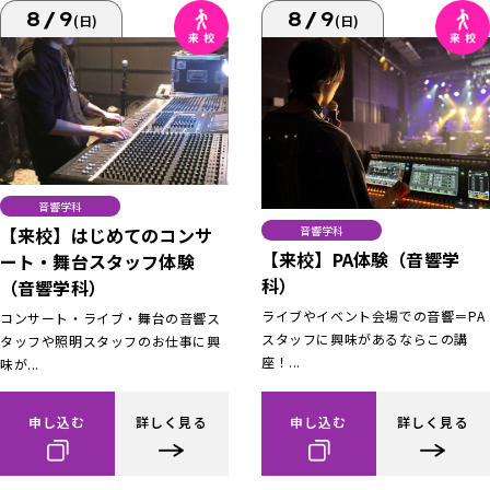
8/9
8/9
(日)
(日)
音響学科
【来校】はじめてのコンサ
音響学科
【来校】PA体験（音響学
ート・舞台スタッフ体験
科）
（音響学科）
ライブやイベント会場での音響＝PA
コンサート・ライブ・舞台の音響ス
スタッフに興味があるならこの講
タッフや照明スタッフのお仕事に興
座！...
味が...
申し込む
詳しく見る
申し込む
詳しく見る