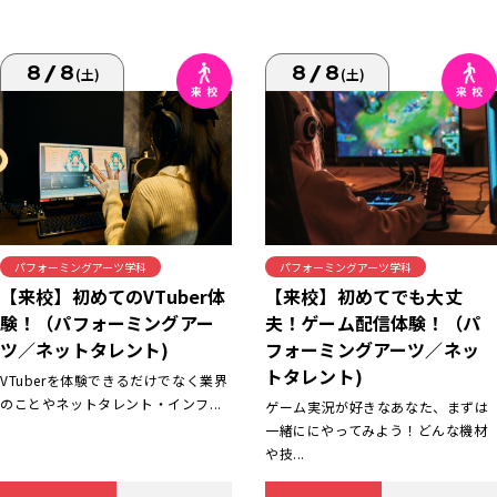
8/8
8/8
(土)
(土)
パフォーミングアーツ学科
パフォーミングアーツ学科
【来校】初めてでも大丈
【来校】初めてのVTuber体
夫！ゲーム配信体験！（パ
験！（パフォーミングアー
フォーミングアーツ／ネッ
ツ／ネットタレント)
トタレント)
VTuberを体験できるだけでなく業界
のことやネットタレント・インフ...
ゲーム実況が好きなあなた、まずは
一緒ににやってみよう！どんな機材
や技...