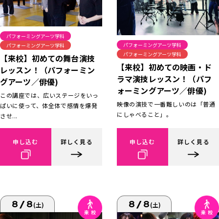
パフォーミングアーツ学科
パフォーミングアーツ学科
パフォーミングアーツ学科
パフォーミングアーツ学科
【来校】初めての舞台演技
【来校】初めての映画・ド
レッスン！（パフォーミン
ラマ演技レッスン！（パフ
グアーツ／俳優)
ォーミングアーツ／俳優)
この講座では、広いステージをいっ
映像の演技で一番難しいのは「普通
ぱいに使って、体全体で感情を爆発
にしゃべること」。
させ...
申し込む
詳しく見る
申し込む
詳しく見る
8/8
8/8
(土)
(土)