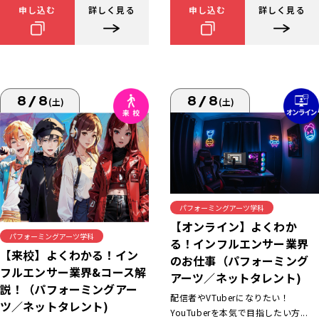
申し込む
詳しく見る
申し込む
詳しく見る
8/8
8/8
(土)
(土)
パフォーミングアーツ学科
【オンライン】よくわか
パフォーミングアーツ学科
る！インフルエンサー業界
【来校】よくわかる！イン
のお仕事（パフォーミング
フルエンサー業界&コース解
アーツ／ネットタレント)
説！（パフォーミングアー
配信者やVTuberになりたい！
ツ／ネットタレント)
YouTuberを本気で目指したい方...