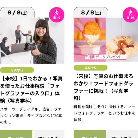
8/8
8/8
(土)
(土)
写真学科
写真学科
【来校】写真のお仕事まる
【来校】1日でわかる！写真
わかり！フードフォトグラ
を使ったお仕事解説「フォ
ファーに挑戦！（写真学
トグラファーの入り口」体
科）
験（写真学科）
料理を美味しそうに撮影する、フー
スポーツ、ブライダル、広告、ファ
ドフォトグラファーというお仕事を
ッション雑誌、ライブなどなど写真
体験...
のお...