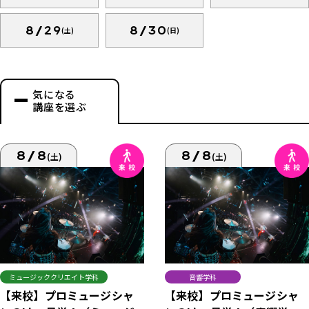
8/29
8/30
(土)
(日)
気になる
講座を選ぶ
8/8
8/8
(土)
(土)
ミュージッククリエイト学科
音響学科
【来校】プロミュージシャ
【来校】プロミュージシャ