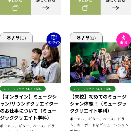
申し込む
詳しく見る
申し込む
詳しく見る
8/9
8/9
(日)
(日)
ミュージッククリエイト学科
ミュージッククリエイト学科
【来校】初めてのミュージ
【オンライン】ミュージシ
シャン体験！（ミュージッ
ャン/サウンドクリエイター
ククリエイト学科）
のお仕事について（ミュー
ジッククリエイト学科）
ボーカル、ギター、ベース、ドラ
ム、キーボードなどミュージシャン
ボーカル、ギター、ベース、ドラ
が気に...