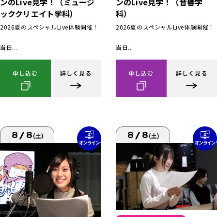
ンのLive見学！（ミュージ
ンのLive見学！（音響学
ッククリエイト学科）
科）
2026夏のスペシャルLive体験開催！
2026夏のスペシャルLive体験開催！
当日...
当日...
申し込む
詳しく見る
申し込む
詳しく見る
8/8
8/8
(土)
(土)