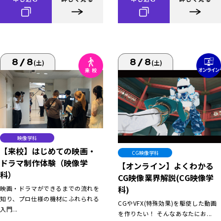
8/8
8/8
(土)
(土)
映像学科
【来校】はじめての映画・
CG映像学科
ドラマ制作体験（映像学
【オンライン】よくわかる
科）
CG映像業界解説(CG映像学
科)
映画・ドラマができるまでの流れを
知り、プロ仕様の機材にふれられる
CGやVFX(特殊効果)を駆使した動画
入門...
を作りたい！ そんなあなたにお...