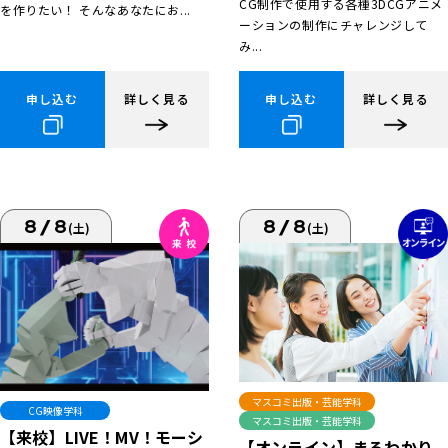
CG制作で使用する各種3DCGアニメ
を作りたい！ そんなあなたにお...
ーションの制作にチャレンジして
み...
申し込む
詳しく見る
申し込む
詳しく見る
8/8
8/8
(土)
(土)
マスコミ出版・芸能学科
CG映像学科
マスコミ出版・芸能学科
【来校】LIVE！MV！モーシ
【オンライン】まるわかり