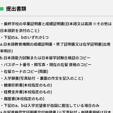
提出書類
・最終学校の卒業証明書と成績証明書(日本語又は英語 ※その他は
日本語訳を添付のこと)
・下記のa、bのいずれか1つ
a.日本語教育機関の成績証明書・修了証明書又は在学証明書(出席
率明示)
b.日本語能力試験または日本留学試験合格証のコピー
・パスポート番号・顔写真・現在の在留 資格のコピー
・在留カードのコピー(両面)
・入学願書(写真貼付 ・裏面の作文を記入のこと)
・健康診断書(本校指定のもの)
・経費支弁書(本校指定のもの)
・履歴書(本校指定のもの)
・下記のa、bは入学志望者が自国に居住している場合のみ
a.在留資格認定証明書交付申請書 (※写真貼付・申請書用紙は日本