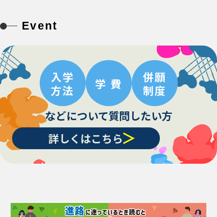
Event
入学
併願
学 費
方法
制度
などについて質問したい方
詳しくはこちら