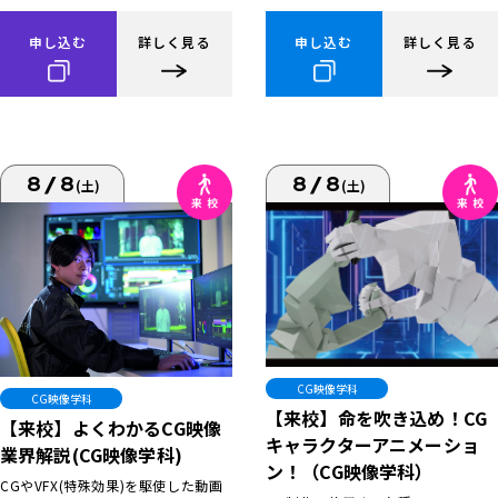
申し込む
詳しく見る
申し込む
詳しく見る
8/8
8/8
(土)
(土)
CG映像学科
CG映像学科
【来校】命を吹き込め！CG
【来校】よくわかるCG映像
キャラクターアニメーショ
業界解説(CG映像学科)
ン！（CG映像学科）
CGやVFX(特殊効果)を駆使した動画