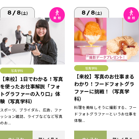
8/8
8/8
(土)
(土)
写真学科
写真学科
【来校】写真のお仕事まる
【来校】1日でわかる！写真
わかり！フードフォトグラ
を使ったお仕事解説「フォ
ファーに挑戦！（写真学
トグラファーの入り口」体
科）
験（写真学科）
料理を美味しそうに撮影する、フー
スポーツ、ブライダル、広告、ファ
ドフォトグラファーというお仕事を
ッション雑誌、ライブなどなど写真
体験...
のお...