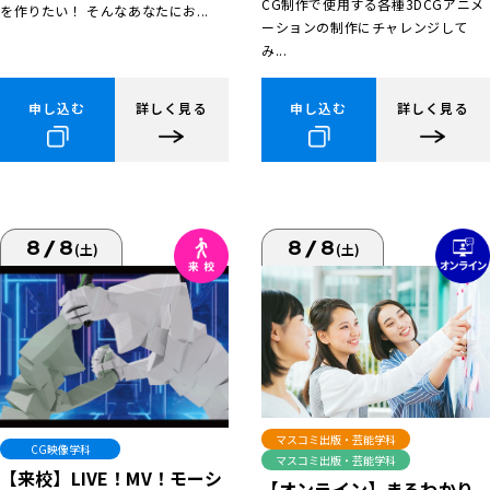
CG制作で使用する各種3DCGアニメ
を作りたい！ そんなあなたにお...
ーションの制作にチャレンジして
み...
申し込む
詳しく見る
申し込む
詳しく見る
8/8
8/8
(土)
(土)
マスコミ出版・芸能学科
CG映像学科
マスコミ出版・芸能学科
【来校】LIVE！MV！モーシ
【オンライン】まるわかり