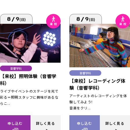
8/9
8/9
(日)
(日)
音響学科
音響学科
【来校】照明体験（音響学
【来校】レコーディング体
科）
験（音響学科）
ライブやイベントのステージを光で
アーティストのレコーディングを体
彩る＝照明スタッフに興味があるな
験してみよう!
らこ...
音楽をクリ...
申し込む
詳しく見る
申し込む
詳しく見る