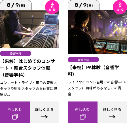
8/9
8/9
(日)
(日)
音響学科
【来校】はじめてのコンサ
音響学科
【来校】PA体験（音響学
ート・舞台スタッフ体験
科）
（音響学科）
ライブやイベント会場での音響＝PA
コンサート・ライブ・舞台の音響ス
スタッフに興味があるならこの講
タッフや照明スタッフのお仕事に興
座！...
味が...
申し込む
詳しく見る
申し込む
詳しく見る