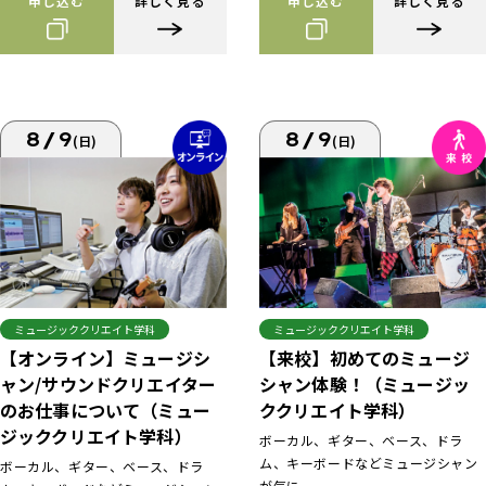
申し込む
詳しく見る
申し込む
詳しく見る
8/9
8/9
(日)
(日)
ミュージッククリエイト学科
ミュージッククリエイト学科
【来校】初めてのミュージ
【オンライン】ミュージシ
シャン体験！（ミュージッ
ャン/サウンドクリエイター
ククリエイト学科）
のお仕事について（ミュー
ジッククリエイト学科）
ボーカル、ギター、ベース、ドラ
ム、キーボードなどミュージシャン
ボーカル、ギター、ベース、ドラ
が気に...