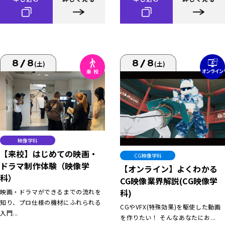
8/8
8/8
(土)
(土)
映像学科
【来校】はじめての映画・
CG映像学科
ドラマ制作体験（映像学
【オンライン】よくわかる
科）
CG映像業界解説(CG映像学
科)
映画・ドラマができるまでの流れを
知り、プロ仕様の機材にふれられる
CGやVFX(特殊効果)を駆使した動画
入門...
を作りたい！ そんなあなたにお...