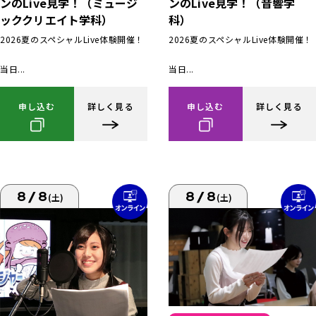
ンのLive見学！（ミュージ
ンのLive見学！（音響学
ッククリエイト学科）
科）
2026夏のスペシャルLive体験開催！
2026夏のスペシャルLive体験開催！
当日...
当日...
申し込む
詳しく見る
申し込む
詳しく見る
8/8
8/8
(土)
(土)