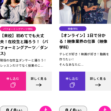
映像学科
パフォーミングアーツ学科
【オンライン】1日で分か
【来校】初めてでも大丈
る！映像業界の仕事（映像
夫！在校生と踊ろう！（パ
学科）
フォーミングアーツ／ダン
ス)
テレビが好き！映画が好き！動画を
作りたい！
現役の在校生ダンサーと踊ろう！
そんなあなたに...
レッスンだけでなく授業のこ...
申し込む
詳しく見る
申し込む
詳しく見る
8/8
8/8
(土)
(土)