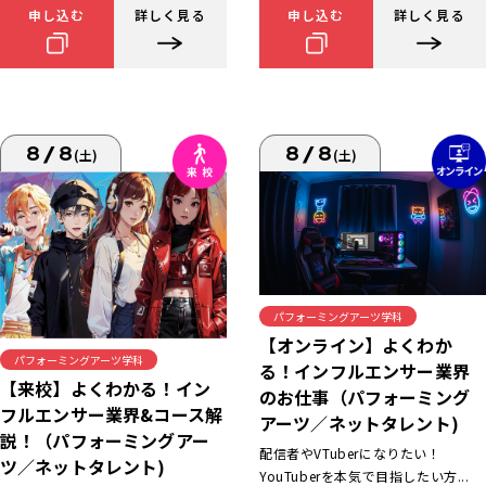
申し込む
詳しく見る
申し込む
詳しく見る
8/8
8/8
(土)
(土)
パフォーミングアーツ学科
【オンライン】よくわか
パフォーミングアーツ学科
る！インフルエンサー業界
【来校】よくわかる！イン
のお仕事（パフォーミング
フルエンサー業界&コース解
アーツ／ネットタレント)
説！（パフォーミングアー
配信者やVTuberになりたい！
ツ／ネットタレント)
YouTuberを本気で目指したい方...