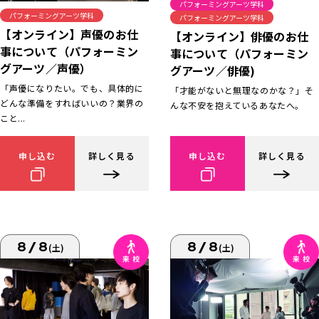
パフォーミングアーツ学科
パフォーミングアーツ学科
パフォーミングアーツ学科
【オンライン】声優のお仕
【オンライン】俳優のお仕
事について（パフォーミン
事について（パフォーミン
グアーツ／声優）
グアーツ／俳優)
「声優になりたい。でも、具体的に
「才能がないと無理なのかな？」そ
どんな準備をすればいいの？業界の
んな不安を抱えているあなたへ。
こと...
申し込む
詳しく見る
申し込む
詳しく見る
8/8
8/8
(土)
(土)