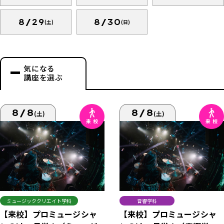
8/29
8/30
(土)
(日)
気になる
講座を選ぶ
8/8
8/8
(土)
(土)
ミュージッククリエイト学科
音響学科
【来校】プロミュージシャ
【来校】プロミュージシャ