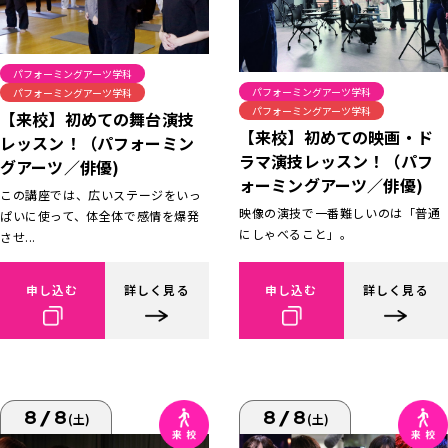
パフォーミングアーツ学科
パフォーミングアーツ学科
パフォーミングアーツ学科
パフォーミングアーツ学科
【来校】初めての舞台演技
【来校】初めての映画・ド
レッスン！（パフォーミン
ラマ演技レッスン！（パフ
グアーツ／俳優)
ォーミングアーツ／俳優)
この講座では、広いステージをいっ
映像の演技で一番難しいのは「普通
ぱいに使って、体全体で感情を爆発
にしゃべること」。
させ...
申し込む
詳しく見る
申し込む
詳しく見る
8/8
8/8
(土)
(土)