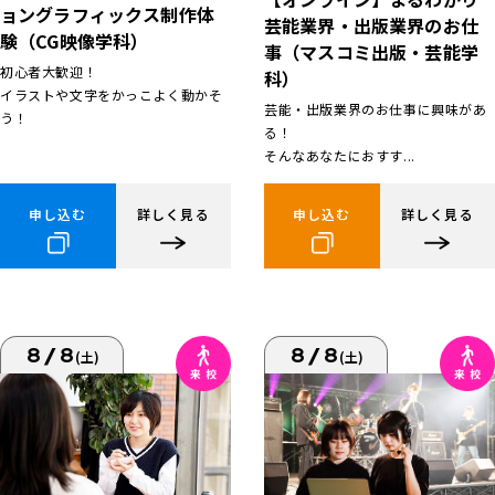
ョングラフィックス制作体
芸能業界・出版業界のお仕
験（CG映像学科）
事（マスコミ出版・芸能学
初心者大歓迎！
科）
イラストや文字をかっこよく動かそ
芸能・出版業界のお仕事に興味があ
う！
る！
そんなあなたにおすす...
申し込む
詳しく見る
申し込む
詳しく見る
8/8
8/8
(土)
(土)