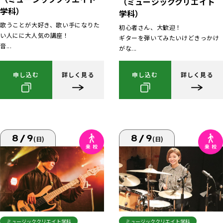
（ミュージッククリエイト
学科）
学科）
歌うことが大好き、歌い手になりた
初心者さん、大歓迎！
い人にに大人気の講座！
ギターを弾いてみたいけどきっかけ
音...
がな...
申し込む
詳しく見る
申し込む
詳しく見る
8/9
8/9
(日)
(日)
ミュージッククリエイト学科
ミュージッククリエイト学科