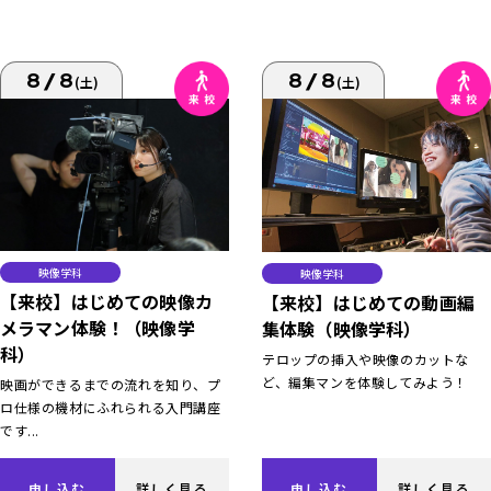
8/8
8/8
(土)
(土)
映像学科
映像学科
【来校】はじめての映像カ
【来校】はじめての動画編
メラマン体験！（映像学
集体験（映像学科）
科）
テロップの挿入や映像のカットな
ど、編集マンを体験してみよう！
映画ができるまでの流れを知り、プ
ロ仕様の機材にふれられる入門講座
です...
申し込む
詳しく見る
申し込む
詳しく見る