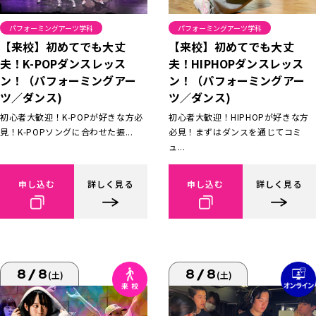
パフォーミングアーツ学科
パフォーミングアーツ学科
【来校】初めてでも大丈
【来校】初めてでも大丈
夫！K-POPダンスレッス
夫！HIPHOPダンスレッス
ン！（パフォーミングアー
ン！（パフォーミングアー
ツ／ダンス)
ツ／ダンス)
初心者大歓迎！K-POPが好きな方必
初心者大歓迎！HIPHOPが好きな方
見！K-POPソングに合わせた振...
必見！まずはダンスを通じてコミ
ュ...
申し込む
詳しく見る
申し込む
詳しく見る
8/8
8/8
(土)
(土)