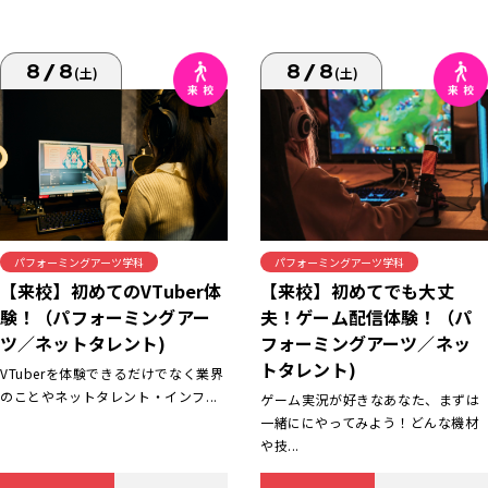
8/8
8/8
(土)
(土)
パフォーミングアーツ学科
パフォーミングアーツ学科
【来校】初めてでも大丈
【来校】初めてのVTuber体
夫！ゲーム配信体験！（パ
験！（パフォーミングアー
フォーミングアーツ／ネッ
ツ／ネットタレント)
トタレント)
VTuberを体験できるだけでなく業界
のことやネットタレント・インフ...
ゲーム実況が好きなあなた、まずは
一緒ににやってみよう！どんな機材
や技...